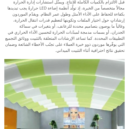
قبل الالتزام بالكميات الكاملة للإنتاج. ويمثّل استشارات إدارة الحرارة
مجالاً متخصصاً من الخبرة، إذ تولّد أنظمة إضاءة LED حرارةً يجب تبديدها
بكفاءة للحفاظ على الأداء الأمثل وطول عمر النظام. ويقدّم الموردون
إرشاداتٍ حول اختيار الملفات وتكوينها لتعظيم قدرات انتقال الحرارة،
وغالباً ما يوصون بتصاميم محددة للزعانف، أو بتغيرات في سماكة
الجدران، أو بسمات مدمجة لمبدّدات الحرارة لتحسين الأداء الحراري في
التطبيقات المحددة. كما تساعد الإرشادات المتعلقة بالتثبيت ووثائق التجميع
التي يوفّرها موردون ذوو خبرة العملاء على تجنّب الأخطاء الشائعة وضمان
تحقيق نتائج احترافية أثناء التثبيت الميداني.