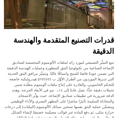
قدرات التصنيع المتقدمة والهندسة
الدقيقة
تنبع التميُّز التصنيعي لمورد رائد لملفات الألومنيوم المخصصة لصناديق
الإضاءة الصناعية من تكنولوجيا البثق المتطورة وعمليات الهندسة الدقيقة
التي تضمن جودةً فائقةً للمنتج واتساقًا عاليًا. وتتميَّز مرافق البثق الحديثة
التي تديرها الموردون من الطراز الأوَّل ب presses هيدروليكية خاضعة
للتحكم الحاسوبي، والقادرة على إنتاج ملفات ألومنيوم معقَّدة ضمن
تحملات دقيقة جدًّا، تصل عادةً إلى ±٠٫١ مم في الأبعاد الحرجة. وهذه
الدقة ضرورية في تطبيقات صناديق الإضاءة، حيث يؤثِّر الانسجام
والمحاذاة السليمة تأثيرًا مباشرًا على المظهر البصري والأداء الوظيفي.
ويتضمَّن عملية البثق نفسها تسخين سبائك الألومنيوم (البيلتات) إلى درجات
حرارة مثلى، ثم دفع المادة عبر قوالب مصمَّمة خصيصًا لإنشاء الشكل
المطلوب للملف، بما في ذلك القنوات المتخصصة لشرائط الـLED،