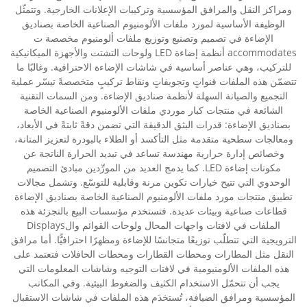
ومراكز النقل والمرافق المؤسسية وتركيبات الإعلانات الخارجية. وتتمثّل
الوظيفة الأساسية لمورد ملفات الألومنيوم الصناعية الخاصة بصناديق
الإضاءة في تصميم وتصنيع وتوزيع ملفات ألومنيوم مخصصة ت
accommodates أنظمة إضاءة LED ولوحات التشتت والأجهزة الميكانيكية
للتركيب، وهي عناصر أساسية في شاشات الإضاءة الاحترافية. وغالبًا ما
تتضمّن هذه الملفات قنواتٍ وتجويفاتٍ ونقاط تركيبٍ متخصصةً تيسّر عملية
التجميع والصيانة السهلة لأنظمة صناديق الإضاءة. ومن السمات التقنية
الشائعة في منتجات كبار موردي ملفات الألومنيوم الصناعية الخاصة
بصناديق الإضاءة: قدرات البثق الدقيقة التي تضمن دقةً ثابتةً في الأبعاد،
ومعالجات سطحية متقدمة مثل التأكسد أو الطلاء بالبودرة لتعزيز المتانة،
وخصائص إدارة حرارية مهندسة تساعد في تبديد الحرارة الناتجة عن
مكونات إضاءة LED. كما يدمج العديد من المورِّدين مبادئ التصميم
الوحدوي التي تتيح خيارات تكوين مرنة وقابلية للتوسّع. وتشمل مجالات
تطبيق منتجات مورد ملفات الألومنيوم الصناعية الخاصة بصناديق الإضاءة
قطاعات صناعية وبيئات عديدة. فتستخدم مؤسسات البيع بالتجزئة هذه
الملفات في لافتات واجهات المحال ولوحات القوائم والDisplays
الترويجية التي تتطلّب توزيعًا متجانسًا للإضاءة ومظهرًا احترافيًّا. أما مرافق
النقل مثل المطارات ومحطات القطارات ومحطات الحافلات فتعتمد على
هذه الملفات الألومنيومية في لافتات التوجيه وشاشات المعلومات التي
يجب أن تتحمّل الاستخدام الكثيف والضغوط البيئية. وفي المكاتب
المؤسسية ومرافق الضيافة، تُستخدَم هذه الملفات في شاشات الاستقبال