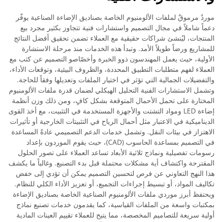
موردٌ مرموقٌ لملفات الألومنيوم الخاصة بصناديق الإضاءة الصناعية يوفّر
دعماً شاملاً في مجال التصميم واستشارات فنية تتجاوز بكثير مجرد بيع
المنتجات، ليُنشئ شراكات حقيقية مع العملاء تضمن تحقيق أفضل النتائج
للمشاريع ورضاً طويلاً الأمد. وتبدأ هذه الخدمات منذ مرحلة الاستشارة
الأولية، حيث يعمل المهندسون ذوو الخبرة وأخصّاصو التصميم عن كثب مع
العملاء لفهم متطلبات التطبيق المحددة، والظروف البيئية، وتوقعات الأداء،
والتفضيلات الجمالية التي تؤثر في اختيار الملفات وتعديلها وفقاً للحاجة.
وتشمل الاستشارات الفنية التحليل الهيكلي لضمان قدرة ملفات الألومنيوم
المختارة على تحمل الأحمال المتوقعة بشكل كافٍ، ومن ذلك وزن أنظمة
إضاءة LED ومواد التشتت والأجهزة المستخدمة في التثبيت، مع أخذ القوى
الديناميكية في الاعتبار مثل أحمال الرياح في التثبيتات الخارجية أو تأثيرات
الاهتزاز في بيئات النقل. وتشمل خدمات الدعم التصميمي عادةً المساعدة
في التصميم بمساعدة الحاسوب (CAD)، حيث يقوم الموردون بإعداد
رسومات تفصيلية ونماذج ثلاثية الأبعاد تساعد العملاء على تصور الحلول
المقترحة واكتشاف أية مشكلات محتملة قبل بدء التصنيع. وغالباً ما يكشف
هذا النهج التعاوني عن فرص لتحسين التصميم يمكن أن تؤدي إلى خفض
تكاليف المواد، أو تبسيط إجراءات التجميع، أو تعزيز الأداء الكلي للنظام.
ويحتفظ أبرز موردي ملفات الألومنيوم الصناعية الخاصة بصناديق الإضاءة
بمكتبات واسعة من الملفات القياسية، كما يقدمون خدمات تصنيع نماذج
أولية سريعة للتصاميم المخصصة، مما يتيح للعملاء تقييم العينات المادية