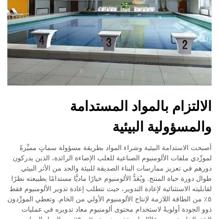
الالتزام بالمواد المستدامة
والمسؤولية البيئية
أصبحت الاستدامة البيئية وشراء المواد بطريقة مسؤولة سماتٍ مميِّزةً
لمورِّدي ملفات الألومنيوم الصناعية للعلب الإضاءة الرائدة، الذين يدركون
دورهم في تعزيز ممارسات البناء الصديقة للبيئة والحد من الأثر البيئي
طوال دورة حياة المنتج. ويُعَدُّ الألومنيوم خيارًا ماديًّا مستدامًا بطبيعته نظرًا
لقابليته الاستثنائية لإعادة التدوير، حيث تتطلب إعادة تدوير الألومنيوم فقط
٥٪ من الطاقة اللازمة لإنتاج الألومنيوم الأولي من الخام. وتعطي المورِّدون
ذوو الجودة أولويةً لاستخدام محتوى ألومنيوم معاد تدويره في عمليات