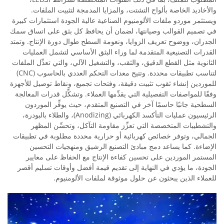
والأخاديد الخاصة بألواح التشتت، والمزايا المدمجة لتثبيت الملفات.
ويستثمر موردو ملفات الألومنيوم الصناعية عالية الجودة استثمارات كبيرة
في تصميم القوالب وصيانتها، لضمان أن يحافظ كل بثق على اتساق سمك
الجدران، ووضوح تعريف الزوايا، ونعومة السطح طوال دورة الإنتاج. وتمتد
القدرات التصنيعية المتقدمة لما وراء البثق الأساسي لتشمل العمليات
الثانوية مثل القطع الدقيق، والثقب، والتشغيل الآلي، والتي تعدِّل الملفات
لتناسب تطبيقات محددة. وتتيح معدات التحكم العددي بالحاسوب (CNC)
للموردين إنشاء ثقوب تثبيت دقيقة، وفتحات تجميع، ونقاط توصيل للأجهزة
وفقًا للمواصفات التفصيلية التي يقدِّمها العملاء. وتشكِّل قدرات المعالجة
السطحية جانبًا حاسمًا آخر في التصنيع المتقدم، حيث يوفِّر الموردون
الرئيسيون عمليات التأكسد الكهربائي (Anodizing)، والطلاء بالبودرة،
والتشطيبات المتخصصة التي تعزِّز مقاومة التآكل، وتحسِّن المظهر
الجمالي، وتوفر خصائص كهربائية أو حرارية محددة مطلوبة في تطبيقات
الإضاءة. كما يساعد دمج مبادئ التصنيع الرشيق ومنهجيات التحسين
المستمر الموردين على تحسين كفاءة الإنتاج مع الحفاظ على معايير
الجودة، ما يؤدي في النهاية إلى تقديم قيمة أفضل وأوقات تسليم أقصر
للعملاء الذين يبحثون عن حلول موثوقة لملفات الألومنيوم.