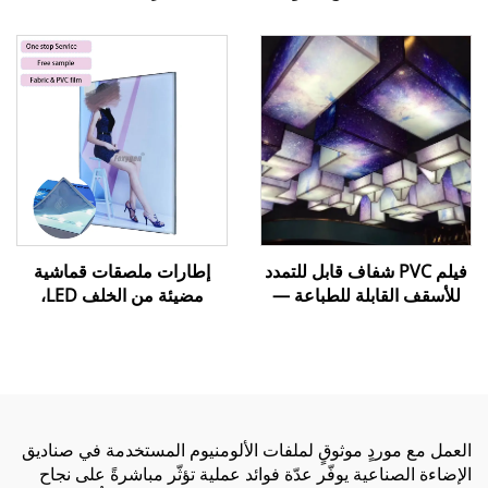
والتجاويف (Miter Trunking
القابلة للتمدد
Shears) لتزيين حواف
الأسقف الممتدة
فيلم PVC شفاف قابل للتمدد
إطارات ملصقات قماشية
للأسقف القابلة للطباعة —
مضيئة من الخلف LED،
غشاء أسقف قابل للتمدد أبيض
صندوق إضاءة خارجي بدون
شفاف مخصص للطباعة
إطار، صندوق إضاءة SEG
الرقمية باستخدام الأشعة فوق
خارجي، صناديق إعلانية
البنفسجية/الحبر النفاث
مضيئة
العمل مع موردٍ موثوقٍ لملفات الألومنيوم المستخدمة في صناديق
الإضاءة الصناعية يوفّر عدّة فوائد عملية تؤثّر مباشرةً على نجاح