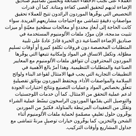
العملاء على تجنّب الأخطاء الشائعة وتحسين تصاميم صناديق
الإضاءة لديهم لتحقيق أقصى كفاءة ومتانة. كما أن قدرات
التخصيص التي يوفّرها الموردون الرائدون تتيح للعملاء تحقيق
مواصفاتٍ دقيقةٍ تتماشى مع احتياجات مشاريعهم الفريدة. سواء
كانت الحاجة إلى أبعادٍ محددةٍ أو معالجات سطحيةٍ معيّنةٍ أو ميزات
تثبيت مدمجة، فإن مورِّد ملفات الألومنيوم المستخدمة في
صناديق الإضاءة الصناعية ذي الخبرة قادرٌ عادةً على تلبية
المتطلبات المخصصة دون فروقات تكلفةٍ كبيرةٍ أو أوقات تسليمٍ
مطوّلة. وتكفل الاتساق في المواد وإمكانية تتبعها التي يوفّرها
الموردون المحترفون أن تتوافق ملفات الألومنيوم مع المعايير
الصناعية والمتطلبات التنظيمية. وهذا أمرٌ بالغ الأهمية في
التطبيقات التجارية التي يجب فيها الامتثال لقواعد البناء ولوائح
السلامة والمواصفات الأداء. ويحتفظ الموردون بوثائق تفصيليةٍ
تتعلّق بخصائص المواد وعمليات التصنيع ونتائج اختبارات الجودة
لدعم عملية التحقق من الامتثال. كما أن خدمات اللوجستيات
والتوصيل التي يقدّمها الموردون الراسخون تبسّط عملية الشراء
وتقلّل من التعقيدات المرتبطة بالمناولة. فكثيرٌ من الموردين
يوفّرون حلول تغليفٍ مصمّمةٍ لحماية ملفات الألومنيوم أثناء
الشحن والتخزين، كما يوفّرون خيارات توصيلٍ مرنةً تتماشى مع
جداول المشاريع وأوقات التركيب.