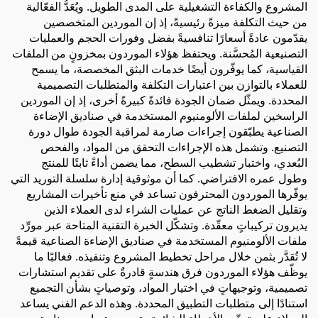
المشروع والكفاءة التشغيلية على المدى الطويل. ويُعَدُّ الفعّالية
من حيث التكلفة ميزةً رئيسيةً، إذ إن الموردين المتخصصين
يقدّمون عادةً أسعارًا تنافسيةً بفضل وفورات الحجم والعمليات
التصنيعية المُحسَّنة. ويحتفظ هؤلاء الموردون بمخزونٍ من الملفات
القياسية، كما يوفّرون أيضًا خدمات البثق المخصصة، ما يسمح
للعملاء بالتوازن بين اعتبارات التكلفة والمتطلبات التصميمية
المحددة. ويمثّل ضمان الجودة فائدةً كبيرةً أخرى، إذ إن الموردين
الراسخين لملفات الألومنيوم المستخدمة في صناديق الإضاءة
الصناعية يطبّقون إجراءات صارمة لمراقبة الجودة طوال دورة
التصنيع. وتشمل هذه الإجراءات التحقق من المواد، والفحص
البُعدي، واختبار تشطيب السطح، مما يضمن أداءً ثابتًا للمنتج
وطول عمره الافتراضي. كما أن موثوقية إدارة سلسلة التوريد التي
يوفّرها الموردون المحترفون تساعد في منع تأخيرات المشاريع
وتقليل الضغط الناتج عن عمليات الشراء لدى العملاء الذين
يديرون تركيباتٍ معقّدة. وتشكّل الخبرة التقنية المتاحة عبر مورِّد
ملفات الألومنيوم المستخدمة في صناديق الإضاءة الصناعية قيمةً
لا تُقدَّر بثمن خلال مراحل تخطيط المشروع وتنفيذه. فغالبًا ما
يوظّف هؤلاء الموردون فرق هندسةٍ قادرةٌ على تقديم استشارات
تصميمية، وتوجيهاتٍ في اختيار المواد، وتوصياتٍ بشأن التجميع
استنادًا إلى متطلبات التطبيق المحددة. وهذه الدعم الفني يساعد