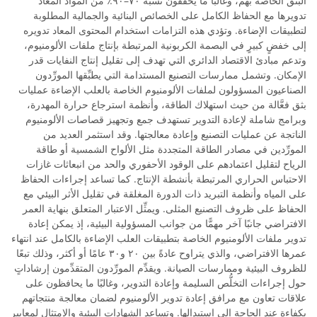
البثق الخاصة بهم، وغالبًا ما يحققون نسبة ٧٠–٩٠٪ من المواد المعاد
تدويرها مع الحفاظ الكامل على الخصائص البنائية والجمالية المطلوبة
لتطبيقات الإضاءة. وتؤدي هذه التزامات استخدام المحتوى المعاد تدويره
إلى خفضٍ كبيرٍ في البصمة الكربونية المرتبطة بإنتاج ملفات الألومنيوم،
وتدعم مبادئ الاقتصاد الدائري التي تهدف إلى تقليل إنتاج النفايات قدر
الإمكان. وتشمل ممارسات التصنيع المستدامة التي يطبِّقها المورِّدون
الصناعيون المسؤولون لملفات الألومنيوم الخاصة بالعلب الإضاءة عمليات
بثق فعَّالة من حيث استهلاك الطاقة، وأنظمة استرجاع حرارة المهدرة،
وبرامج شاملة لإعادة التدوير تستهدف جمع وتجهيز قصاصات الألومنيوم
الناتجة عن عمليات التصنيع وإعادة معالجتها. وقد استثمر العديد من
المورِّدين في مصادر الطاقة المتجددة مثل الألواح الشمسية أو طاقة
الرياح لتقليل اعتمادهم على الوقود الأحفوري والحد من انبعاثات غازات
الاحتباس الحراري المرتبطة بأنشطة الإنتاج. كما تساعد إجراءات الحفاظ
على المياه وأنظمة التبريد ذات الدورة المغلقة في تقليل الأثر البيئي مع
الحفاظ على ظروف التصنيع المثلى. ويمثِّل الاعتبار المتعلق بنهاية العمر
الافتراضي جانبًا آخر مهمًّا من جوانب المسؤولية البيئية، إذ يمكن إعادة
تدوير ملفات الألومنيوم الخاصة بتطبيقات العلب الإضاءة بالكامل عند انتهاء
عمرها الافتراضي، والذي يتراوح عادةً بين ٢٠ و٣٠ عامًا أو أكثر، وذلك تبعًا
للظروف البيئية وممارسات الصيانة. ويقدِّم المورِّدون المتقدِّمون إرشاداتٍ
حول إجراءات التخلُّص السليمة وإعادة التدوير، وغالبًا ما يحافظون على
علاقات تعاون مع مرافق إعادة تدوير الألومنيوم لضمان معالجة منتجاتهم
بكفاءة عند الحاجة إلى استبدالها. وتساعد الشهادات البيئية والامتثال لمعايير