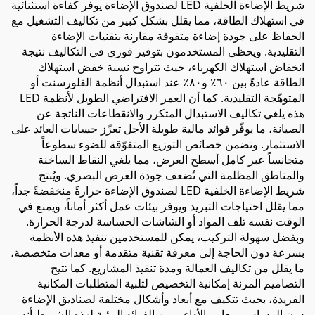
شريط الإضاءة الخلفية LED لصندوق الإضاءة يوفر كفاءة استثنائية
في استهلاك الطاقة، مما يقلل بشكل كبير من تكاليف التشغيل مع
الحفاظ على جودة إضاءة متفوقة مقارنة بتقنيات الإضاءة
التقليدية. ويحظى المستخدمون بتوفير فوري في التكاليف نتيجة
انخفاض استهلاك الكهرباء، حيث تتراوح نسبة خفض استهلاك
الطاقة عادةً بين ٦٠٪ و٨٠٪ عند استبدال أنظمة الفلورسنت أو
المتوهّجة التقليدية. كما أن العمر الافتراضي الطويل لأنظمة LED
هذه يلغي تكاليف الاستبدال المتكرر والانقطاعات الناتجة عن
الصيانة، ما يوفّر فوائد مالية طويلة الأجل تعزّز حسابات العائد على
الاستثمار. وتضمن خصائص التوزيع المتفوّقة للضوء سطوعاً
متجانساً عبر كامل أسطح العرض، مما يلغي النقاط الساخنة
والمناطق المظلمة التي تُضعف جودة العرض البصري. ويُنتج
شريط الإضاءة الخلفية LED لصندوق الإضاءة حرارةً منخفضةً جداً،
مما يقلل احتياجات التبريد ويوفر بيئات عمل أكثر أماناً، ويمنع في
الوقت نفسه تلف المواد أو الشاشات الحساسة لدرجة الحرارة.
وبفضل سهولة التركيب، يمكن للمستخدمين تنفيذ هذه الأنظمة
بسرعة دون الحاجة إلى معرفة تقنية متقدمة أو معدات متخصصة،
ما يقلل من تكاليف العمالة ومدة تنفيذ المشاريع. كما تتيح
التصاميم المرنة إمكانية التخصيص لتلبية المتطلبات المكانية
الفريدة، بحيث تتكيف مع أبعاد وأشكال مختلفة لصناديق الإضاءة
دون المساس بمعايير الأداء. ومن الفوائد البيئية لهذه الشريط أنه