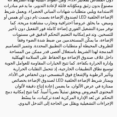
مصنوعٌ بدون زئبق ومكوّناته قابلة لإعادة التدوير، ما يدعم مبادرات
الاستدامة ويلبي متطلبات شهادات المباني الخضراء. ويعمل شريط
الإضاءة الخلفية LED لصندوق الإضاءة بصمت تام دون أي همس أو
وميض، ما يخلق عروضاً احترافية وتجارب مشاهدة مريحة. كما
توفر ميزة التشغيل الفوري إضاءة كاملة فور التفعيل دون تأخير
للتسخين. وتدعم إمكانية التعتيم التحكم الدقيق في مستويات
الإضاءة، ما يمكّن المستخدمين من ضبط شدة الضوء وفقاً
للظروف المحيطة أو متطلبات التطبيق المحددة. وتتميز التصاميم
المدمجة لهذا الشريط باستغلال أقصى قدر ممكن من المساحة
داخل غلاف صندوق الإضاءة مع الحفاظ على السلامة الهيكلية
وإدارة الحرارة بكفاءة. كما تتيح الخيارات المقاومة للعوامل الجوية
توسيع نطاق التطبيقات الخارجية، إذ تتحمل التقلبات الحرارية
وتأثير الرطوبة والإشعاع فوق البنفسجي دون انخفاض في الأداء.
ويمتاز شريط الإضاءة الخلفية LED لصندوق الإضاءة بخصائص
ممتازة في عرض الألوان، ما يضمن إعادة إنتاج دقيقة لألوان
المحتوى المعروض ويحقق تمثيلاً بصرياً أميناً. كما تتيح إمكانية دمج
التحكم عن بُعد الإدارة المركزية لعدة تركيبات، ما يبسّط
الإجراءات التشغيلية ويقلل من الحاجة إلى التدخل اليدوي.