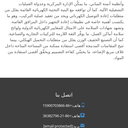
وأنظمة أتمتة المباني، ما يمكِّن الإدارة المركزية وجدولة العمليات
التشغيلية الآلية. كما أن توافقه مع البنية التحتية الكهربائية القائمة يقلل من
متطلبات إعادة التوصيل الكهربائي ويحد من تعقيد عملية التركيب، وهو ما
يكتسب أهمية خاصة في تطبيقات إعادة التجهيز داخل المرافق القائمة.
وتشهد شهادات السلامة على الامتثال للمعايير الكهربائية الدولية ولوائح
سلامة أماكن العمل، ما يوفِّر الثقة اللازمة للتركيبات التجارية والصناعية.
كما أن التصنيع الخفيف الوزن يقلل من متطلبات التحميل الهيكلي، بينما
تتيح المقاسات المدمجة أقصى استفادة ممكنة من المساحة المتاحة داخل
غلاف مربع الإضاءة، ما يحسِّن كفاءة التصميم ويحقِّق أقصى استفادة من
المواد.
اتصل بنا
هاتف:
+86-15900703866
هاتف:
+86-21-36382796
بريد:
[email protected]