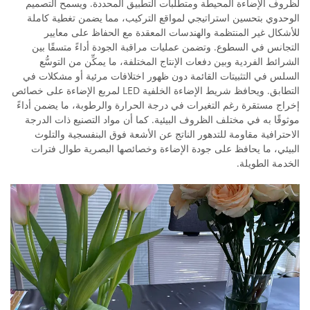
لظروف الإضاءة المحيطة ومتطلبات التطبيق المحددة. ويسمح التصميم
الوحدوي بتحسين استراتيجي لمواقع التركيب، مما يضمن تغطية كاملة
للأشكال غير المنتظمة والهندسات المعقدة مع الحفاظ على معايير
التجانس في السطوع. وتضمن عمليات مراقبة الجودة أداءً متسقًا بين
الشرائط الفردية وبين دفعات الإنتاج المختلفة، ما يمكِّن من التوسُّع
السلس في التثبيتات القائمة دون ظهور اختلافات مرئية أو مشكلات في
التطابق. ويحافظ شريط الإضاءة الخلفية LED لمربع الإضاءة على خصائص
إخراج مستقرة رغم التغيرات في درجة الحرارة والرطوبة، ما يضمن أداءً
موثوقًا به في مختلف الظروف البيئية. كما أن مواد التصنيع ذات الدرجة
الاحترافية مقاومة للتدهور الناتج عن الأشعة فوق البنفسجية والتلوث
البيئي، ما يحافظ على جودة الإضاءة وخصائصها البصرية طوال فترات
الخدمة الطويلة.