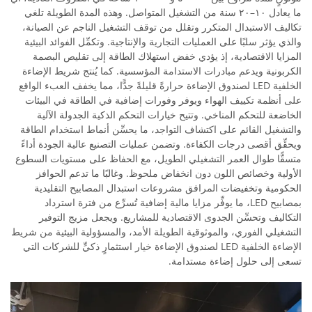
ما يعادل ١٠–٢٠ سنة من التشغيل المتواصل. وهذه المدة الطويلة تلغي
تكاليف الاستبدال المتكرر وتقلل من توقف التشغيل الناجم عن الصيانة،
والذي يؤثر سلبًا على العمليات التجارية والإنتاجية. وتكمِّل الفوائد البيئية
المزايا الاقتصادية، إذ يؤدي خفض استهلاك الطاقة إلى تقليص البصمة
الكربونية ويدعم مبادرات الاستدامة المؤسسية. كما يُنتج شريط الإضاءة
الخلفية LED لصندوق الإضاءة حرارةً قليلةً جدًّا، مما يخفف العبء الواقع
على أنظمة تكييف الهواء ويوفر وفورات إضافية في الطاقة في البيئات
الخاضعة للتحكم المناخي. وتتيح خيارات التحكم الذكية الجدولة الآلية
والتشغيل القائم على اكتشاف التواجد، ما يحسِّن أنماط استخدام الطاقة
ويحقِّق أقصى درجات الكفاءة. وتضمن عمليات التصنيع عالية الجودة أداءً
متسقًّا طوال العمر التشغيلي الطويل، مع الحفاظ على مستويات السطوع
الأولية وخصائص اللون دون انخفاض ملحوظ. وغالبًا ما تدعم الحوافز
الحكومية وتخفيضات المرافق مشروعات استبدال المصابيح التقليدية
بمصابيح LED، ما يوفِّر مزايا مالية إضافية تُسرِّع من فترة استرداد
التكاليف وتحسِّن الجدوى الاقتصادية للمشاريع. ويجعل مزيج التوفير
التشغيلي الفوري، والموثوقية الطويلة الأمد، والمسؤولية البيئية من شريط
الإضاءة الخلفية LED لصندوق الإضاءة خيار استثمارٍ ذكيٍّ للشركات التي
تسعى إلى حلول إضاءة مستدامة.