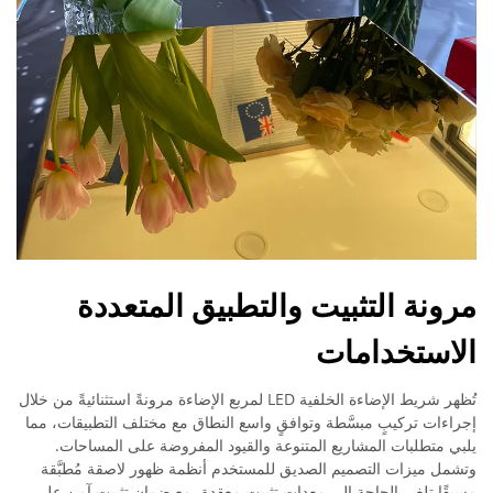
مرونة التثبيت والتطبيق المتعددة
الاستخدامات
تُظهر شريط الإضاءة الخلفية LED لمربع الإضاءة مرونةً استثنائيةً من خلال
إجراءات تركيبٍ مبسَّطة وتوافقٍ واسع النطاق مع مختلف التطبيقات، مما
يلبي متطلبات المشاريع المتنوعة والقيود المفروضة على المساحات.
وتشمل ميزات التصميم الصديق للمستخدم أنظمة ظهور لاصقة مُطبَّقة
مسبقًا تلغي الحاجة إلى معدات تثبيت معقدة، مع ضمان تثبيت آمن على