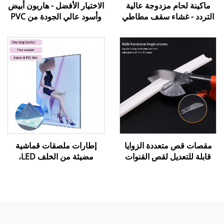
ماكينة لحام مزدوجة عالية
الاختيار الأفضل - هاربون أبيض
التردد - غشاء سقف مطاطي
وأسود عالي الجودة من PVC
من مادة PVC
اللين لتركيب أفلام الأسقف
المشدودة
مقصات قص متعددة الزوايا
إطارات ملصقات قماشية
قابلة للتعديل لقص القنوات
مضيئة من الخلف LED،
والتجاويف (Miter Trunking
صندوق إضاءة خارجي بدون
Shears) لتزيين حواف
إطار، صندوق إضاءة SEG
الأسقف الممتدة
خارجي، صناديق إعلانية
مضيئة