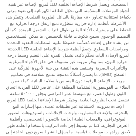
السطحية. ويعمل شريط الإضاءة الخلفية LED لمربع الإضاءة عبر تقنية
أشباه الموصلات المتقدّمة، التي تحوّل الطاقة الكهربائية إلى ضوء مرئي
بكفاءة استثنائية تتجاوز ٨٠٪ مقارنةً بالبدائل الفلورية التقليدية. وتتميّز هذه
الأشرطة بأنظمة إدارة حرارية متطوّرة تمنع ارتفاع درجة الحرارة مع
الحفاظ على مستويات الأداء المثلى طوال فترات التشغيل الممتدة. كما أن
التصميم الوحدوي يسمح بتكوينات قابلة للتخصيص، ما يمكن المستخدمين
من إنشاء حلول إضاءة مُصمَّمة خصيصًا لتلبية المتطلبات البعدية المحددة
ومواصفات السطوع. وتضمّ أنظمة شريط الإضاءة الخلفية LED الحديثة
لمربع الإضاءة آليات تحكّم ذكية، تشمل القدرة على التعتيم وضبط درجة
حرارة اللون، مما يوفّر مرونة غير مسبوقة في خلق الأجواء المرغوبة
والتأثيرات البصرية. وتستفيد هذه التقنية من بنية الأجهزة المُركَّبة على
السطح (SMD)، ما يضمن أشكالًا مدمجة تندمج بسلاسة في تصاميم
مربعات الإضاءة الرقيقة دون المساس بالسلامة البنائية. كما تضمن
الطلاءات الفوسفورية المتقدّمة المطبَّقة على عناصر LED الفردية اتساق
اللون وطول العمر، مع متوسط عمر افتراضي يتجاوز ٥٠٬٠٠٠ ساعة
تشغيل تحت الظروف العادية. ويتميّز شريط الإضاءة الخلفية LED لمربع
الإضاءة بمرونته الاستثنائية عبر تطبيقات عديدة، منها إشارات البيع
بالتجزئة، والإضاءة المعمارية، ولوحات الإعلانات، واستوديوهات التصوير
الفوتوغرافي، والمعدات الطبية الخاصة بالتصوير التشخيصي، وأنظمة
العرض التجارية. كما تم تبسيط إجراءات التركيب باستخدام أنظمة ظهر
لاصق وواجهات موصلات قياسية، ما يسهّل النشر السريع دون الحاجة إلى