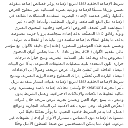
شريط الإضاءة الخلفية LED لمربع الإضاءة يوفر خصائص إضاءة متفوقة
تضمن توزيعًا متسقًا للإضاءة ونوعية بصرية استثنائية عبر سطوح العرض
بأكملها. وتُلغي هندسة الإضاءة البصرية المتقدمة المشكلات الشائعة في
الإضاءة مثل البقع الساطعة، والزوايا المظلمة، وأنماط الإضاءة غير
المتجانسة التي تُضعف العروض الاحترافية وجاذبية المحتوى البصري.
وتولِّد رقائق LED المصنَّعة بدقة إضاءة متجانسة بزوايا حزمة مضبوطة
بدقة، ما يخلق انتقالات إضاءة سلسة دون تباينات أو انقطاعات مرئية.
وتضمن تقنية طلاء الفوسفور المتطورة إعادة إنتاج دقيقة للألوان مع مؤشر
عالي لتقديم الألوان (CRI)، يتجاوز عادةً ٨٠، مما يعكس ألوان المحتوى
المعروض بدقة ويحافظ على السلامة البصرية. وتتيح خيارات درجات
حرارة اللون المتعددة تلبية متطلبات التطبيقات المتنوعة، بدءًا من البيئات
البيضاء الدافئة التي تُنشئ ظروف عرض مريحة، وصولاً إلى الإعدادات
البيضاء الباردة التي تُحسِّن إدراك السطوع وحدة الرؤية البصرية. ويدمج
شريط الإضاءة الخلفية LED لمربع الإضاءة تقنيات انتشار متقدمة تزيل
تأثير التجزئة (Pixelation) وتُنشئ مجالات إضاءة ناعمة ومستمرة، وهي
مثالية لتطبيقات اللافتات والإعلانات الاحترافية. ويعمل الشريط بدون
وميض، ما يمنع إجهاد العين ويضمن تجربة عرض مريحة خلال فترات
التعرُّض الطويلة، وهي ميزة بالغة الأهمية في البيئات التجارية ومواقع
العمل. كما يدعم الشريط خاصية التعتيم، ما يوفِّر تحكمًا دقيقًا في
مستويات الإضاءة دون المساس باستمرار الألوان أو إدخال تشوهات غير
مرغوب فيها، مما يمكن المستخدمين من ضبط السطوع الأمثل وفقًا