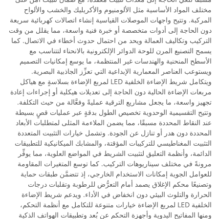
مختلف المواد الأساسية مثل الألومنيوم والأكريليك والخشب والألواح
المركبة. وتتيح واجهات الموصلات القياسية إنشاء اتصالات كهربائية سريعة
دون الحاجة إلى أدوات متخصصة أو خبرة فنية واسعة، مما يقلل من وقت
التركيب وتكاليف العمالة ويحد من احتمال حدوث أخطاء في الاتصال. كما
يسمح التصنيع المرن للوحة الدوائر الإلكترونية بالانحناء لتتناسب مع
الأسطح المنحنية والهندسات غير المنتظمة، ما يوسع إمكانيات التصميم
ويستوعب العناصر المعمارية الإبداعية التي تعزِّز الجاذبية البصرية.
ويتكامل شريط الإضاءة الخلفية LED لمربع الإضاءة بسلاسةٍ مع هياكل
مربعات الإضاءة الحالية دون الحاجة إلى تعديلات هيكلية أو إجراءات إعادة
تجهيز واسعة، ما يجعل مشاريع الترقية عمليةً وفعَّالة من حيث التكلفة.
وتتيح التقسيمية الوحدوية تخصيص الطول بدقةٍ عبر عمليات قصٍ بسيطة
عند النقاط المحددة مسبقًا، مما يضمن الملاءمة المثلى لمتطلبات الأبعاد
المحددة دون هدر أو تنازل عن الجودة. وتشمل خيارات التثبيت المتعددة
التثبيت المغناطيسي للتركيبات المؤقتة، والمشابك الميكانيكية للتطبيقات
الدائمة، وأنظمة التعليق لتثبيت الشريط في المواضع العلوية، مما يوفِّر
مرونةً في مختلف سيناريوهات التركيب. كما توسع المتغيرات المقاومة
للعوامل الجوية إمكانات الاستخدام الخارجي، إذ تتضمَّن طبقات حماية
وتصنيعًا محكم الإغلاق يصمد أمام التعرُّض للرطوبة وتقلبات درجات
الحرارة والتلوث البيئي دون انخفاض في الأداء. ويدعم شريط الإضاءة
الخلفية LED لمربع الإضاءة خيارات متنوعة للتكامل مع أنظمة التحكم،
ومنها المفاتيح اليدوية وأجهزة التحكم عن بُعد وتطبيقات الهواتف الذكية