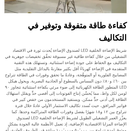
كفاءة طاقة متفوقة وتوفير في
التكاليف
شريط الإضاءة الخلفية LED لصندوق الإضاءة يُحدث ثورة في الاقتصاد
التشغيلي من خلال كفاءة طاقية غير مسبوقة تحقِّق تخفيضات جوهرية في
التكاليف مع الحفاظ على جودة إضاءة استثنائية. وتستهلك هذه التقنية
المتقدمة في الإضاءة كهرباءً أقل بكثير مقارنةً بالبدائل التقليدية مثل
المصابيح الفلورية أو المتوهِّجة، وعادةً ما تحقق وفورات في الطاقة تتراوح
بين ٦٠٪ و٨٠٪ دون المساس بالسطوع أو الجاذبية البصرية. ويحول هيكل
LED المتطور الطاقة الكهربائية إلى ضوء مرئي بكفاءة استثنائية تتجاوز ٩٠
لومن لكل واط، مما يُحسِّن إنتاج الفوتونات إلى أقصى حدٍّ ويقلل استهلاك
الطاقة إلى أدنى حدٍّ ممكن. ويستفيد المستخدمون من خفض كبير في
فواتير المرافق، حيث تُسدد تكاليف الاستثمار الأولي عادةً خلال فترة
تتراوح بين ١٢ و١٨ شهرًا بفضل وفورات الطاقة المتراكمة وحدها. كما
يعزِّز العمر التشغيلي الطويل لشريط الإضاءة الخلفية LED لصندوق
الإضاءة المزايا الاقتصادية الإضافية، إذ تعمل الأنظمة عالية الجودة بشكلٍ
موثوقٍ لمدة تتراوح بين ٥٠٬٠٠٠ و١٠٠٬٠٠٠ ساعة في الظروف العادية، أي