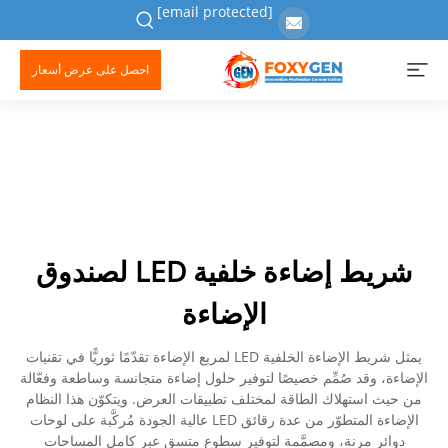
[email protected]
احصل على عرض أسعار
شريط إضاءة خلفية LED لصندوق
الإضاءة
يمثل شريط الإضاءة الخلفية LED لمربع الإضاءة تقدّمًا ثوريًّا في تقنيات
الإضاءة، وقد صُمِّم خصيصًا لتوفير حلول إضاءة متجانسة وساطعة وفعّالة
من حيث استهلاك الطاقة لمختلف تطبيقات العرض. ويتكوّن هذا النظام
الإضاءة المتطوّر من عدة رقائق LED عالية الجودة مُركَّبة على لوحات
دوائر مرنة، ومصمَّمة لتوفير سطوعٍ متسقٍ عبر كامل المساحات