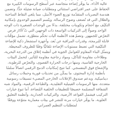
عالية الأداء، ما يوفّر إضاءة متجانسة عبر أسطح الرسومات الكبيرة مع
الحفاظ على عمر افتراضي استثنائي ومتطلبات صيانة ضئيلة جدًّا. وتضمن
هندسة البصريات المتقدّمة توزيع الضوء الأمثل، مما يلغي النقاط الساخنة
والظلال التي قد تُضعف وضوح الرسالة. ويتّسم التصميم الوحدوي بإمكانية
التكيّف مع أحجام وتكوينات مختلفة، بدءًا من الوحدات الصغيرة ذات الوجه
الواحد وصولًا إلى التركيبات الواسعة ذات الوجهين التي تُ tốiّز فرص
التعرّض للجمهور. وتضمّ هذه الأنظمة آليات تحكّم متطوّرة، تشمل مؤقّتات
قابلة للبرمجة، وقدرات المراقبة عن بُعد، وأجهزة استشعار ذكية للإضاءة
التكيّفية التي تضبط مستويات الإضاءة تلقائيًّا وفقًا للظروف المحيطة.
ويتمثّل البناء المقاوم للعوامل الجوية في أنظمة إغلاق من الدرجة البحرية،
وطلاءات مقاومة للتآكل، ومواد زجاجية مقاومة للتأثير، لتحمل البيئات
الخارجية القاسية، ومنها درجات الحرارة القصوى، والتعرّض للرطوبة،
والإشعاع فوق البنفسجي. كما تتيح إمكانيات الدمج الرقمي اتصالاً سلسًا
بأنظمة إدارة المحتوى، ما يمكّن من تحديثات فورية وحملات رسائل
ديناميكية. ويدعم صندوق الإعلانات الخارجي المضيء تنسيقات رسومية
متعددة، منها الرسومات الفينيلية التقليدية، والطباعة الرقمية، والمواد شبه
الشفافة المصمّمة خصيصًا للتطبيقات الخلفية المُضاءة. أما تنوع خيارات
التركيب فيشمل القواعد الأرضية، والتركيبات الجدارية، وأنظمة التعليق
العلوية، ما يوفّر خيارات مرنة للنشر في بيئات معمارية متنوّعة ووفقًا
لمتطلبات التنظيم العمراني.