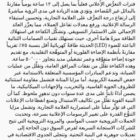
فترات التعرُّض الإعلاني فعلياً بما يصل إلى ١٢ ساعة يومياً مقارنةً
بالبدائل غير المُضاءة. وتؤدي هذه الزيادة في مدى الرؤية مباشرةً
إلى ارتفاع درجة التعرُّف على العلامة التجارية، وتحسين استبقاء
الرسالة الإعلانية، ورفع معدلات تفاعل العملاء، مما يعزِّز العائد
الإجمالي على الاستثمار التسويقي. وتشكِّل الكفاءة في استهلاك
الطاقة ميزةً هامةً أخرى، حيث تستهلك تقنيات الصمامات الثنائية
الباعثة للضوء (LED) الحديثة طاقةً كهربائيةً أقل بنسبة ٧٥٪ تقريباً
مقارنةً بأنظمة الإضاءة الفلورية أو المتوهِّجة التقليدية، مع تقديم
جودة إضاءة متفوِّقة وعمر تشغيلي مديد يتجاوز ٥٠٬٠٠٠ ساعة.
وهذه الكفاءة تقلِّل من نفقات المرافق العامة، وتقلِّل من عمليات
الصيانة، وتدعم المبادرات المؤسسية المتعلقة بالاستدامة عبر
خفض البصمة الكربونية. أما مزايا المتانة فتشمل مقاومة استثنائية
للظروف الجوية القاسية، والتخريب، والإجهادات الميكانيكية، ما
يضمن أداءً ثابتاً على مدى عدة سنوات دون تدهورٍ ملحوظ. كما أن
البنية القوية تقلِّل من تكاليف الاستبدال وتمنع انقطاعات الإعلانات
التي قد تؤثِّر سلباً على استمرارية العلامة التجارية. وتشمل مزايا
التنوُّع القدرة على تغيير الرسومات الإعلانية بسرعة، وتحديث
الحملات الترويجية حسب المواسم، والمرونة الترويجية التي تتيح
للشركات الاستجابة السريعة لفرص السوق دون الحاجة إلى
تعديلات جوهرية في البنية التحتية. وتتجلى الجدوى الاقتصادية في