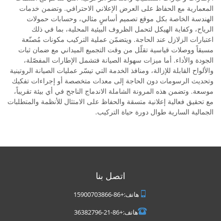
المعمارية مع الحفاظ على العرض الإعلاني الاحترافي. وتضمن خدمات
الهندسة الخاصة بكل موقع تصميم أساسٍ مثالي، وحسابات حمولات
الرياح، وكفاية الهيكل لتحمل الظروف البيئية المحلية، بما في ذلك
اعتبارات الزلازل عند الحاجة. ويتضمّن عملية التركيب مكونات مُصنّعة
مسبقاً ووصلات قياسية تقلّل من وقت التجميع الميداني مع ضمان ثبات
الجودة والأداء. أما ميزات سهولة الصيانة فتشمل الإطارات المفصّلة،
والألواح القابلة للإزالة، ومنافذ الخدمة التي تيسّر عمليات الصيانة الروتينية
وتحديث الرسومات دون الحاجة إلى معدات متخصصة أو إجراءات تفكيك
موسعة. وتضمن هذه المرونة الشاملة الاندماج الناجح في أي بيئة تقريباً،
مع تحقيق فعالية إعلانية متسقة والحفاظ على الامتثال للأنظمة والمتطلبات
الجمالية السارية طوال دورة حياة التركيب.
اتصل بنا
هاتف:
+86-15900703866
هاتف:
+86-21-36382796