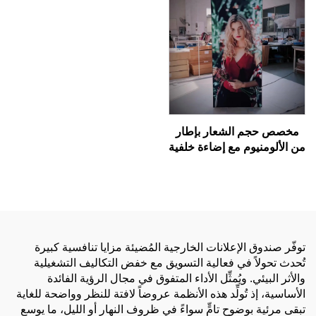
مخصص حجم الشعار بإطار
من الألومنيوم مع إضاءة خلفية
ليد، عرض دعائي، خلفية من
القماش للعروض التجارية،
لوحة خلفية مضاءة بـ LED،
صندوق إضاءة Seg مضيء من
الخلف
توفّر صندوق الإعلانات الخارجية المُضيئة مزايا تنافسية كبيرة
تُحدث تحولاً في فعالية التسويق مع خفض التكاليف التشغيلية
والأثر البيئي. ويُمثِّل الأداء المتفوق في مجال الرؤية الفائدة
الأساسية، إذ تُولِّد هذه الأنظمة عروضاً لافتة للنظر وواضحة للغاية
تبقى مرئية بوضوحٍ تامٍّ سواءً في ظروف النهار أو الليل، ما يوسع