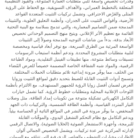
وقدرات تخصيصٍ واسعة تلبي متطلبات العمارة المتنوعة، والقيود التنظيمية
المتعلقة بالتخطيط العمراني، والأهداف التسويقية، مع الحفاظ على الرؤية
المثلى والعَرْض الاحترافي. وتشمل تركيبات التثبيت المتعددة القواعد
الأرضية، وأقواس التثبيت على الجدران، وأنظمة التعليق العلوية، والتثبيتات
المدمجة ضمن التصاميم المعمارية، والتي تندمج بسلاسة مع البنية التحتية
القائمة مع تعظيم الأثر الإعلاني. ويتيح منهج التصميم الوحداتي تخصيص
الأبعاد بدقة، بدءاً من شاشات التوجيه المدمجة وصولاً إلى التثبيتات
الواسعة المرئية من الطرق السريعة، مع توفر أبعاد قياسية ومخصصة
لتلبية متطلبات المشروع المحددة. وتدعم أنظمة استيعاب الرسومات
تنسيقات وسائط متنوعة، منها تطبيقات الفينيل التقليدية، ومواد الطباعة
الرقمية، والمواد شبه الشفافة الخاصة المصممة خصيصاً للعرض المُضاء
من الخلف، مما يوفّر مرونة إبداعية تلائم متطلبات الحملات المختلفة.
وتسمح أدوات التثبيت القابلة للضبط بتحديد دقيق لمواقع التثبيت وزوايا
العرض لضمان أفضل زوايا الرؤية للجمهور المستهدف، مع الالتزام بأنظمة
اللوحات الإعلانية المحلية ومتطلبات خطوط الرؤية. كما تشمل خيارات
التكامل الكهربائي تشكيلة متنوعة من تكوينات إمداد الطاقة، مثل وصلات
التيار المتردد القياسية، وأنظمة الطاقة الشمسية، والتركيبات ذات الجهد
المنخفض، ما يوفّر مرونة في النشر في المواقع النائية أو الحساسة بيئياً.
ويدعم التكامل مع نظام التحكم التشغيل اليدوي، والموقّتات القابلة
للبرمجة، وأجهزة الاستشعار الضوئية (الخلايا الضوئية)، والاتصال الرقمي
لإدارته المركزية عبر عدة تركيبات. ويشمل التخصيص الجمالي ألوان
الإطارات وخيارات التشطيب والعناصر الزخرفية التي تتناغم مع السمات