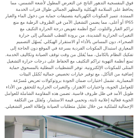
فوق البنفسجية التدهور الناتج عن التعرض المطول لأشعة الشمس، مما
يحافظ على السلامة الهيكلية والمظهر الجمالي طوال فترات الخدمة
الممتدة. تتميز المكونات الكهربائية بتصنيفات حماية من دخول الماء والغبار
IP65 أو أعلى، مما يضمن التشغيل الآمن في الظروف الرطبة مع منع
تراكم الغبار والتلوث. تُتيح أنظمة تعويض درجة الحرارة التكيف مع
التغيرات الحرارية الشديدة، من برودة القطب الشمالي إلى حرارة
الصحراء، دون المساس بالأداء أو الاستقرار الهيكلي. يُسهّل التصميم
المعياري استبدال المكونات الفردية بسرعة في الموقع دون الحاجة إلى
تفكيك النظام بالكامل، مما يُقلل من وقت توقف الصيانة وتكاليف الخدمة.
تمنع أنظمة التهوية تراكم التكثيف مع الحفاظ على درجات حرارة التشغيل
المثلى للمكونات الإلكترونية. توفر التشطيبات المطلية بالمسحوق حماية
إضافية من التآكل، مع توفير خيارات تخصيص جمالية تُكمّل البيئات
المعمارية. تشمل اختبارات ضمان الجودة بروتوكولات تعريض مُسرّعة
للعوامل الجوية، واختبارات الاهتزاز، والتغيرات الحرارية للتحقق من الأداء
طويل الأمد في ظل ظروف قاسية. تضمن هذه المقاومة الشاملة للعوامل
الجوية فعالية إعلانية ثابتة، وتحمي قيمة الاستثمار، وتُقلل من التكلفة
الإجمالية للملكية من خلال تقليل متطلبات الصيانة وإطالة العمر التشغيلي.