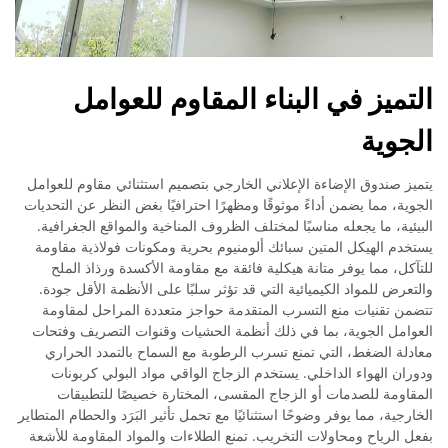
التميز في البناء المقاوم للعوامل
الجوية
يتميز صندوق الإضاءة الإعلاني الخارجي بتصميم استثنائي مقاوم للعوامل
الجوية، مما يضمن أداءً موثوقًا ومظهرًا احترافيًا بغض النظر عن التحديات
البيئية، ما يجعله مناسبًا لمختلف الظروف المناخية والمواقع الجغرافية.
يستخدم الهيكل المتين سبائك ألومنيوم بحرية ومكونات فولاذية مقاومة
للتآكل، مما يوفر متانة هيكلية فائقة مع مقاومة الأكسدة ورذاذ الملح
والتعرض للمواد الكيميائية التي قد تؤثر سلبًا على الأنظمة الأقل جودة.
تتضمن تقنيات منع التسرب المتقدمة حواجز متعددة المراحل لمقاومة
العوامل الجوية، بما في ذلك أنظمة الحشيات وقنوات التصريف وفتحات
معادلة الضغط، التي تمنع تسرب الرطوبة مع السماح بالتمدد الحراري
ودوران الهواء الداخلي. يستخدم الزجاج الواقي مواد البولي كربونات
المقاومة للصدمات أو الزجاج المقسى، المختارة خصيصًا للتطبيقات
الخارجية، مما يوفر وضوحًا استثنائيًا مع تحمل تأثير البَرَد والحطام المتطاير
بفعل الرياح ومحاولات التخريب. تمنع الطلاءات والمواد المقاومة للأشعة