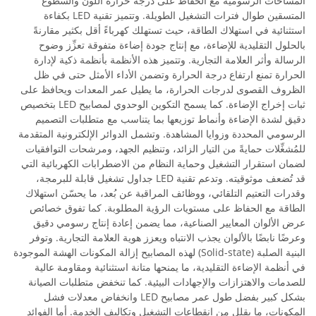
المساحات الرسومية مع الحفاظ على درجة حرارة اللون والسطوع
المتسقين طوال فترات التشغيل الطويلة. وتتميز تقنية LED بكفاءة
استثنائية في استهلاك الطاقة، حيث تستهلك كهرباءً أقل بكثير مقارنةً
بالحلول التقليدية للإضاءة، مع إنتاج جودة إضاءة متفوقة تعزِّز وضوح
الرسالة وأثر العلامة التجارية. وتتميز هذه الأنظمة بأنظمة ذكية لإدارة
الحرارة تمنع ارتفاع درجة الحرارة وتضمن الأداء الأمثل حتى في ظل
الظروف القصوى لدرجات الحرارة، ما يطيل عمر المعدات ويحافظ على
ثبات إخراج الإضاءة. كما يسمح التكوين الوحدوي لمصابيح LED بتخصيص
دقيق لشدة الإضاءة وأنماط توزيعها بما يتناسب مع متطلبات التصميم
الرسومي المحددة وزوايا المشاهدة. وتشمل الدوائر الإلكترونية المتقدمة
للمُشغِّلات حمايةً من التيار الزائد، وتنظيم الجهد، ومرشحات التوافقيات
لضمان استقرار التشغيل وحماية النظام من الاضطرابات الكهربائية التي
قد تُضعف موثوقيته. وتدعم تقنية LED جداول تشغيل قابلة للبرمجة،
وقدرات التعتيم التلقائي، ووظائف المراقبة عن بُعد، ما يحسّن استهلاك
الطاقة مع الحفاظ على مستويات الرؤية المطلوبة. كما تفوق خصائص
عرض الألوان المعايير الصناعية، مما يضمن إعادة إنتاج رسومي دقيق
وعرضًا نابضًا بالألوان يجذب الانتباه ويعزز هوية العلامة التجارية. وتوفر
البنية الصلبة (Solid-state) لهذه المصابيح إزالة المكونات الهشة الموجودة
في أنظمة الإضاءة التقليدية، ما يمنحها متانة استثنائية ومقاومة عالية
للصدمات والاهتزازات والإجهادات البيئية. كما تنخفض متطلبات الصيانة
بشكل كبير بفضل طول عمر مصابيح LED وانخفاض معدلات فشل
المكونات، ما يقلل من انقطاعات التشغيل وتكاليف الخدمة. أما الفوائد