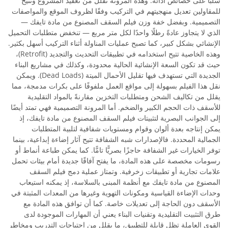
سلبًا على خصائص أدائه. وهذه المرونة تقلل من تعقيد المشروع وتتيح
للمقاولين تعديل منهجيتهم في التركيب وفقًا لظروف الموقع والمواصفات
التصميمية. وبفضل خفة وزن فيلم السقف المصنوع من مادة تايفك —
الذي لا يتجاوز عادةً رطلًا واحدًا لكل متر مربع — تنخفض متطلبات التحميل
الإنشائي بشكل كبير، كما تصبح عمليات المناولة أثناء التركيب أسهل بكثير.
وهذه الخاصية تتيح استخدامه في تطبيقات التحديث والتجديد (Retrofit)،
حيث قد تكون السعة الإنشائية الحالية محدودة، وكذلك في مشاريع البناء
الجديدة التي تستهدف فيها تقليل الأحمال الميتة (Dead Loads). ويمكن
نقل هذا الفيلم بسهولة إلى مواقع العمل ملفوفًا على بكرات مدمجة، مما
يقلل من تكاليف الشحن ومتطلبات التخزين مقارنةً بالمواد التقليدية
للأسقف ذات الحجم الكبير والضخم. أما المرونة التصميمية فهي تمتد أيضًا
إلى الجوانب البصرية لتثبيتات فيلم السقف المصنوع من مادة تايفك، إذ
يمكن إنتاجه بعدة ألوان وقوام ومستويات شفافية لتلبية المتطلبات
الجمالية المحددة. فالإصدارات شبه الشفافة تتيح آثار إضاءة إبداعية، بينما
توفر الخيارات غير الشفافة حاجزًا بصريًّا تامًّا. كما يمكن طباعة أنماط أو
رسومات مخصصة على هذه المادة، ما يفتح آفاقًا جديدة أمام بيئات تحمل
علامات تجارية أو تطبيقات زخرفية. وتمتاز عملية دمج فيلم السقف
المصنوع من مادة تايفك مع أنظمة المبنى بالسلاسة، إذ يمكنه استيعاب
وحدات الإضاءة القياسية ومكونات التهوية وغيرها من المعدات المثبتة في
الأسقف دون الحاجة إلى تعديلات خاصة. كما أن توافق هذه المادة مع
طرق التثبيت التقليدية وتقنيات البناء يعني أن المهارات الموجودة لدى
القوى العاملة تظل قابلة للتطبيق، ما يقلل من احتياجات التدريب ومخاطر