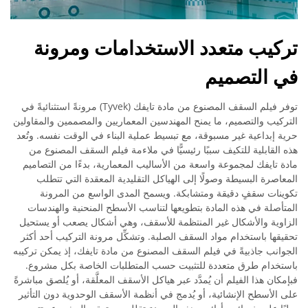
تركيب متعدد الاستخدامات ومرونة
في التصميم
توفر فيلم السقف المصنوع من مادة تايفك (Tyvek) مرونةً استثنائيةً في
التركيب والتصميم، ما يمنح المهندسين المعماريين والمصممين والمقاولين
حرية إبداعية غير مسبوقة، مع تبسيط عملية البناء في الوقت نفسه. وتُعد
هذه القابلية للتكيف سببًا رئيسيًّا في ملاءمة فيلم السقف المصنوع من
مادة تايفك لمجموعة واسعة من الأساليب المعمارية، بدءًا من التصاميم
المعاصرة البسيطة وصولًا إلى الهياكل التقليدية المعقدة التي تتطلب
تكوينات سقفٍ دقيقة ومتشابكة. ويسمح المدى الواسع من المرونة
المتأصلة في هذه المادة بتطويعها لتناسب الأسطح المنحنية والهندسات
الزاوية والأشكال غير المنتظمة للأسقف، وهي أشكال يصعب أو يستحيل
تحقيقها باستخدام مواد السقف الصلبة. وتشكِّل مرونة التركيب أحد أكثر
الجوانب جاذبيةً في فيلم السقف المصنوع من مادة تايفك، إذ يمكن تركيبه
باستخدام طرق متعددة للتثبيت حسب المتطلبات الخاصة بكل مشروع.
فبإمكان هذا الفيلم أن يُمدَّد عبر هياكل الأسقف المعلَّقة، أو يُلصق مباشرةً
على الأسطح الإنشائية، أو يُدمج في أنظمة الأسقف الوحدوية دون التأثير