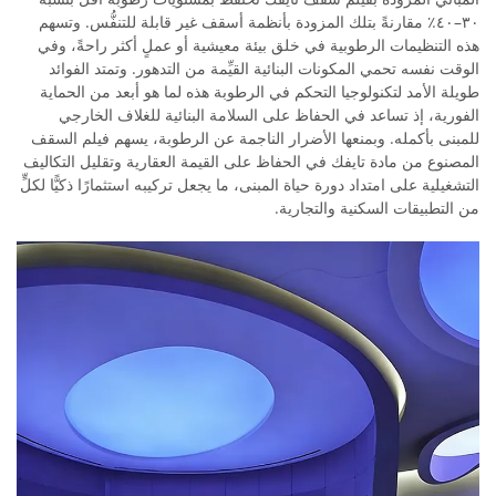
٣٠–٤٠٪ مقارنةً بتلك المزودة بأنظمة أسقف غير قابلة للتنفُّس. وتسهم
هذه التنظيمات الرطوبية في خلق بيئة معيشية أو عملٍ أكثر راحةً، وفي
الوقت نفسه تحمي المكونات البنائية القيِّمة من التدهور. وتمتد الفوائد
طويلة الأمد لتكنولوجيا التحكم في الرطوبة هذه لما هو أبعد من الحماية
الفورية، إذ تساعد في الحفاظ على السلامة البنائية للغلاف الخارجي
للمبنى بأكمله. وبمنعها الأضرار الناجمة عن الرطوبة، يسهم فيلم السقف
المصنوع من مادة تايفك في الحفاظ على القيمة العقارية وتقليل التكاليف
التشغيلية على امتداد دورة حياة المبنى، ما يجعل تركيبه استثمارًا ذكيًّا لكلٍّ
من التطبيقات السكنية والتجارية.