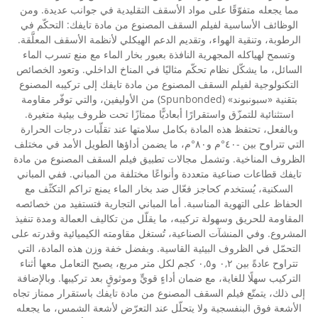
مما يجعله متفوّقًا على مواد الأسقف التقليدية في جوانب عديدة. ومن
الوظائف الأساسية لفيلم السقف المصنوع من مادة تايفك: التحكّم في
الرطوبة، وتنقية الهواء، وتقديم الدعم الهيكلي لأنظمة الأسقف المعلَّقة.
وتسمح لهياكله المجهرية النافذة بعبور بخار الماء مع منع تسرب الماء
السائل، ما يشكّل نظام تحكّم مثاليًا في المناخ الداخلي. وتعود الخصائص
التكنولوجية لفيلم السقف المصنوع من مادة تايفك إلى تركيبه المصنوع
بتقنية «سبونبوند» (Spunbonded) من الأوليفين، والتي توفّر مقاومة
استثنائية للتمزّق واستقرارًا أبعاديًّا ممتازًا تحت ظروف بيئية متغيرة.
وبالفعل، تحتفظ هذه المادة بكامل سلامتها عند تقلّبات درجات الحرارة
التي تتراوح بين -٤٠°م و٨٠°م، ما يضمن أداؤها الطويل الأمد في مختلف
الظروف المناخية. وتشمل مجالات تطبيق فيلم السقف المصنوع من مادة
تايفك قطاعات صناعية متعددة وأنواعًا مختلفة من المباني. ففي المباني
السكنية، يُستخدم كحاجز فعّال ضد بخار الماء يمنع تراكم التكثّف مع
الحفاظ على التهوية المناسبة. أما المباني التجارية فتستفيد من خصائصه
المقاومة للحريق وسهولة تركيبه، ما يقلّل من تكاليف العمالة ومدة تنفيذ
المشروع. وفي المنشآت الصناعية، تُستغل مقاومته الكيميائية وقدرته على
التحمّل في الظروف البيئية القاسية. وبفضل خفة وزن هذه المادة، التي
تتراوح عادةً بين ٠,٢ و٠,٥ كجم لكل متر مربع، يصبح التعامل معها أثناء
التركيب سهلًا للغاية، مع ضمان أداءٍ قويٍّ وموثوقٍ بعد تركيبها. وبالإضافة
إلى ذلك، يتمتّع فيلم السقف المصنوع من مادة تايفك باستقرار ممتاز تجاه
الأشعة فوق البنفسجية ولا يتحلّل عند التعرّض لأشعة الشمس، ما يجعله