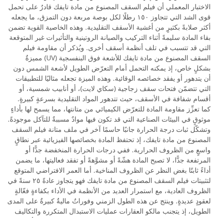
الاختبار المعملي أن فيلم السقف المصنوع من مادة تايفك قادرٌ على تحمل
قوى الشد التي تتجاوز ١٥٠ رطلًا لكل بوصة مربعة دون التمزق، ما يجعله
أكثر صلابةً بكثيرٍ من أغشية الأسقف التقليدية. وهذه الخاصية القوية تضمن
بقاء المادة سليمةً أثناء التركيب والصيانة الروتينية والتأثيرات غير المتوقعة
التي قد تتسبب في تلف أنظمة أسقف أخرى. ويُذكر أن مقاومة فيلم
السقف المصنوع من مادة تايفك للأشعة فوق البنفسجية (UV) مميزةٌ
بشكلٍ خاص، إذ يمكنه التحمل أمام التعرّض الطويل لأشعة الشمس دون
أن يتدهور أو يفقد خصائصه الوقائية. وهذه الميزة تجعله مثاليًا للتطبيقات
التي تتضمّن فتحات سقف زجاجية (سكاي لايت)، أو أنابيب شمسية، أو
أقسام شفافة في الأسقف، حيث تتدهور المواد التقليدية بسرعةٍ كبيرةٍ.
كما تعزِّز مقاومة المادة للتعرّض الكيميائي من متانتها، مما يسمح لها بأداءٍ
موثوقٍ في البيئات الصناعية التي قد تكون فيها موادٌ مسببةٌ للتآكل موجودةً.
وتشكّل ثبات درجة الحرارة جانبًا حاسمًا آخر في ملف متانة فيلم السقف
المصنوع من مادة تايفك، إذ تحتفظ المادة بخصائصها الفيزيائية عبر نطاقٍ
واسعٍ من الظروف الحرارية. ففي درجات الحرارة المنخفضة جدًّا أو
المرتفعة جدًّا، لا تصبح المادة هشّةً أو مشوَّهةً أو تفقد فعاليتها، ما يضمن
أداءً ثابتًا بغض النظر عن الظروف المناخية. أما العمر الافتراضي المتوقع
لتثبيتات فيلم السقف المصنوع من مادة تايفك فهو يتجاوز عادةً ٢٥ سنةً في
الظروف العادية، مع استمرار العديد من الأنظمة في الأداء بكفاءةٍ فعّالةٍ
لعقودٍ عديدةٍ. وينتج عن هذه الطول الزمني وفوراتٌ ماليةٌ كبيرةٌ على المدى
الطويل، إذ يتجنب مالكو العقارات عمليات الاستبدال المتكررة والتكاليف