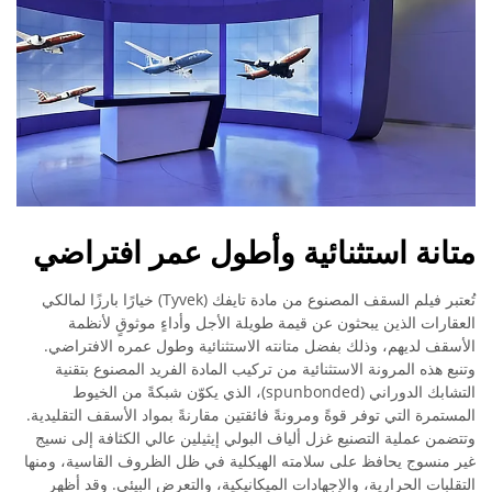
متانة استثنائية وأطول عمر افتراضي
تُعتبر فيلم السقف المصنوع من مادة تايفك (Tyvek) خيارًا بارزًا لمالكي
العقارات الذين يبحثون عن قيمة طويلة الأجل وأداءٍ موثوقٍ لأنظمة
الأسقف لديهم، وذلك بفضل متانته الاستثنائية وطول عمره الافتراضي.
وتنبع هذه المرونة الاستثنائية من تركيب المادة الفريد المصنوع بتقنية
التشابك الدوراني (spunbonded)، الذي يكوّن شبكةً من الخيوط
المستمرة التي توفر قوةً ومرونةً فائقتين مقارنةً بمواد الأسقف التقليدية.
وتتضمن عملية التصنيع غزل ألياف البولي إيثيلين عالي الكثافة إلى نسيج
غير منسوج يحافظ على سلامته الهيكلية في ظل الظروف القاسية، ومنها
التقلبات الحرارية، والإجهادات الميكانيكية، والتعرض البيئي. وقد أظهر