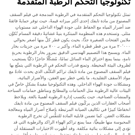
تكنولوجيا التحكم الرطبة المتقدمة
تمثل تكنولوجيا التحكم المتقدمة في الرطوبة المدمجة في فيلم السقف
المصنوع من مادة تايفك إحدى أكثر ميزاته قيمةً، حيث توفر حمايةً فائقةً
ضد أضرار المياه مع الحفاظ على جودة الهواء الداخلي عند مستوياتٍ
مثلى. وتستخدم هذه المنظومة المبتكرة بنيةً غشائيةً دقيقة المسام تُكوِّن
ملايين الفتحات الصغيرة جدًّا، بحيث يكون قطر كلٍّ منها أصغر بحوالي
٢٠٬٠٠٠ مرة من قطر قطرة الماء، وأكبر بـ ٧٠٠ مرة من جزيئات بخار
الماء. ويسمح هذا التصميم الهندسي الدقيق بمرور بخار الرطوبة بحريةٍ
تامةٍ، بينما يمنع اختراق الماء السائل تمامًا، مُشكِّلًا حاجزًا ذكيًّا يستجيب
لظروف البيئة المحيطة. وتمنع قدرات التحكم في الرطوبة التي يتمتَّع بها
فيلم السقف المصنوع من مادة تايفك تراكم التكثُّف الذي يحدث عادةً مع
مواد الأسقف التقليدية، ما يلغي خطر نمو العفن، والأضرار البنائية،
ومشكلات جودة الهواء الداخلي. وهذه التكنولوجيا مفيدةٌ بشكلٍ خاصٍّ في
البيئات عالية الرطوبة مثل الحمامات والمطابخ ومناطق حمامات السباحة
والمنشآت الصناعية، حيث يكتسب إدارة الرطوبة أهميةً بالغة. ويلاحظ
أصحاب العقارات الذين يركّبون فيلم السقف المصنوع من مادة تايفك
انخفاضًا كبيرًا في تكاليف الصيانة المرتبطة بإصلاح أضرار المياه ومعالجة
مشكلات العفن. كما تضمن قابلية المادة للتنفُّس أن تخرج الرطوبة
المحبوسة منها طبيعيًّا، مما يمنع تراكم الهواء الراكد والرطوبة التي قد
تؤدي إلى مشكلات بنائية مكلفة. وقد أظهرت الاختبارات المستقلة أن
المباني المزوَّدة بفيلم سقف تايفك تحتفظ بمستويات رطوبة أقل بنسبة