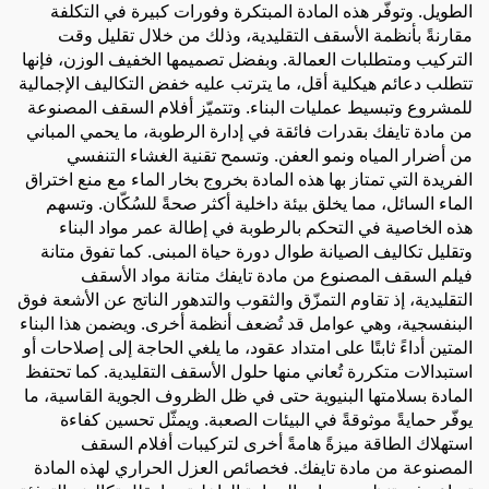
الطويل. وتوفّر هذه المادة المبتكرة وفورات كبيرة في التكلفة
مقارنةً بأنظمة الأسقف التقليدية، وذلك من خلال تقليل وقت
التركيب ومتطلبات العمالة. وبفضل تصميمها الخفيف الوزن، فإنها
تتطلب دعائم هيكلية أقل، ما يترتب عليه خفض التكاليف الإجمالية
للمشروع وتبسيط عمليات البناء. وتتميّز أفلام السقف المصنوعة
من مادة تايفك بقدرات فائقة في إدارة الرطوبة، ما يحمي المباني
من أضرار المياه ونمو العفن. وتسمح تقنية الغشاء التنفسي
الفريدة التي تمتاز بها هذه المادة بخروج بخار الماء مع منع اختراق
الماء السائل، مما يخلق بيئة داخلية أكثر صحةً للسُكّان. وتسهم
هذه الخاصية في التحكم بالرطوبة في إطالة عمر مواد البناء
وتقليل تكاليف الصيانة طوال دورة حياة المبنى. كما تفوق متانة
فيلم السقف المصنوع من مادة تايفك متانة مواد الأسقف
التقليدية، إذ تقاوم التمزّق والثقوب والتدهور الناتج عن الأشعة فوق
البنفسجية، وهي عوامل قد تُضعف أنظمة أخرى. ويضمن هذا البناء
المتين أداءً ثابتًا على امتداد عقود، ما يلغي الحاجة إلى إصلاحات أو
استبدالات متكررة تُعاني منها حلول الأسقف التقليدية. كما تحتفظ
المادة بسلامتها البنيوية حتى في ظل الظروف الجوية القاسية، ما
يوفّر حمايةً موثوقةً في البيئات الصعبة. ويمثّل تحسين كفاءة
استهلاك الطاقة ميزةً هامةً أخرى لتركيبات أفلام السقف
المصنوعة من مادة تايفك. فخصائص العزل الحراري لهذه المادة