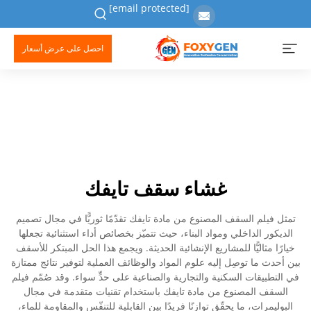
[email protected]
احصل على عرض أسعار
غشاء سقف تايفك
تمثل فيلم السقف المصنوع من مادة تايفك تقدّمًا ثوريًّا في مجال تصميم
الديكور الداخلي ومواد البناء، حيث تتميّز بخصائص أداء استثنائية تجعلها
خيارًا مثاليًّا للمشاريع الإنشائية الحديثة. ويجمع هذا الحل المبتكر للأسقف
بين أحدث ما توصِل إليه علوم المواد والوظائف العملية لتوفير نتائج ممتازة
في التطبيقات السكنية والتجارية والصناعية على حدٍّ سواء. وقد صُمّم فيلم
السقف المصنوع من مادة تايفك باستخدام تقنيات متقدمة في مجال
البوليمرات، ما يحقّق توازنًا فريدًا بين القابلية للتنفّس والمقاومة للماء،