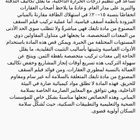
تساعد في تنظيم درجات الحرارة الداخلية، ما يقلل تكاليف التدفئة
والتبريد على مدار العام. وعادةً ما يلاحظ أصحاب العقارات
انخفاضًا بنسبة ١٥–٢٠٪ في استهلاك الطاقة مقارنةً بالمباني
المزودة بأنظمة أسقف قياسية. أما عملية تركيب فيلم السقف
المصنوع من مادة تايفك فهي مباشرةٌ ولا تتطلب سوى الحد الأدنى
من المعدات المتخصصة، ما يجعلها في متناول المقاولين ذوي
المستويات المختلفة من الخبرة. ويمكن قص هذه المادة باستخدام
الأدوات القياسية وتثبيتها بأساليب التثبيت التقليدية، ما يقلل
الحاجة إلى معدات تركيب متخصصة باهظة الثمن. وينتج عن
سهولة التركيب هذه تسريع أوقات إنجاز المشاريع وخفض تكاليف
العمالة بالنسبة لمطوري العقارات. ومن فوائد فيلم السقف
المصنوع من مادة تايفك المتعلقة بالسلامة أنه غير سام ومقاوم
للحريق. فهذه المادة لا تطلق مواد كيميائية ضارة في البيئة
الداخلية، وهي تتوافق مع المعايير الصارمة الخاصة بسلامة
المباني. وهذه الخصائص تجعلها مناسبةً بشكل خاصٍ للمؤسسات
الصحية والتعليمية والتطبيقات السكنية، حيث تُشكّل سلامة
السكان أولوية قصوى.