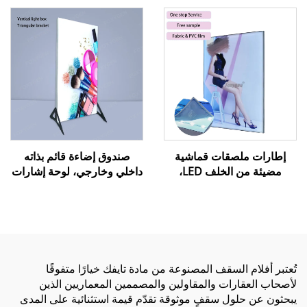
المشدودة
إطارات ملصقات قماشية
صندوق إضاءة قائم بذاته
مضيئة من الخلف LED،
داخلي وخارجي، لوحة إشارات
صندوق إضاءة خارجي بدون
لمتجر مستحضرات تجميل أو
إطار، صندوق إضاءة SEG
مطعم أو قائمة بيرة، صندوق
خارجي، صناديق إعلانية
إعلاني مضاء بـ LED مع إطار
مضيئة
من الألومنيوم
تُعتبر أفلام السقف المصنوعة من مادة تايفك خيارًا متفوقًا
لأصحاب العقارات والمقاولين والمصممين المعماريين الذين
يبحثون عن حلول سقفٍ موثوقة تقدّم قيمة استثنائية على المدى