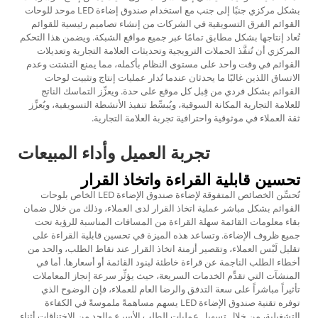
بشكل مركزي جنبًا إلى جنب مع استخدام صندوق إضاءة LED موحد للوحات
القوائم الفرق التسويقية في الشركات من إنشاء تصاميم رئيسية للقوائم
تُعاد إنتاجها بشكل مطابق تمامًا عبر جميع مواقع الشبكة. ويضمن هذا التحكم
المركزي أن تُنفَّذ الحملات الترويجية وتحديثات العلامة التجارية وتعديلات
القوائم في وقت واحد على مستوى النظام بأكمله، مما يمنع التشتت وعدم
الاتساق اللذين غالبًا ما يحدثان عندما تُدار عمليات إنتاج وتثبيت لوحات
القوائم بشكل فردي من قِبل كل موقع على حدة. ويعزِّز التماسك الناتج
للعلامة التجارية المكانة السوقية، ويُبسِّط تنفيذ الأنشطة التسويقية، ويُعزِّز
ثقة العملاء في موثوقية واحترافية تجربة العلامة التجارية.
تجربة العميل وأداء المبيعات
تحسين قابلية القراءة واتخاذ القرار
تُحسِّن الخصائص المتفوقة لإضاءة صندوق الإضاءة LED الخاص بلوحات
القوائم بشكل مباشر عملية اتخاذ القرار لدى العملاء، وذلك من خلال ضمان
بقاء معلومات القائمة سهلة القراءة من المسافات المناسبة للرؤية تحت
جميع ظروف الإضاءة. وتساعد هذه الميزة في تحسين قابلية القراءة على
تقليل لَبْس العملاء، وتقصير أزمنة اتخاذ القرار عند نقاط الطلب، والحد من
أخطاء الطلب الناجمة عن قراءة خاطئة لبنود القائمة أو أسعارها. أما في
المنشآت التي تقدِّم الخدمات السريعة، حيث يؤثِّر سرعة إنجاز المعاملات
تأثيراً مباشراً على سعة التدفق والرضا العام للعملاء، فإن الوضوح الذي
توفره تقنية صندوق الإضاءة LED يسهم مساهمةً ملموسةً في الكفاءة
التشغيلية، من خلال تسهيل عمليات الطلب الأسرع والحد من الاختناقات أثناء