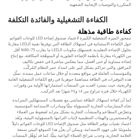
المتكررة والتوصيات الإيجابية الشفهية.
الكفاءة التشغيلية والفائدة التكلفة
كفاءة طاقية مذهلة
تتمحور الميزة التشغيلية الكبيرة لاعتماد صندوق إضاءة LED للوحات القوائم
حول الكفاءة الاستثنائية في استهلاك الطاقة التي توفرها تقنية الـLED مقارنةً
بحلول الإضاءة التقليدية. فتستهلك مكونات الـLED ما يقارب 75–80% أقل
من الكهرباء مقارنةً بأنظمة الإضاءة الفلورية أو المتوهّجة المكافئة، مع إنتاج
إضاءة مساوية أو حتى أفضل، مما ينعكس مباشرةً في خفض تكاليف
المرافق، والتي تتراكم بشكل كبير على امتداد عمر النظام المُركَّب.
وللمؤسسات العاملة في مواقع متعددة أو خلال ساعات عمل ممتدة، تمثِّل
هذه التوفيرات في الطاقة مساهمةً جوهريةً في رفع الكفاءة التشغيلية العامة
والربحية، حيث يسترد العديد من المنشآت استثماراتها الأولية من وفورات
الكهرباء خلال فترة تتراوح بين ١٨ و٢٤ شهرًا بعد التركيب.
كما أن كفاءة استهلاك الطاقة تتماشى مع تفضيلات المستهلكين المتزايدة
تجاه الممارسات التجارية المسؤولة بيئيًّا ومبادرات الاستدامة المؤسسية.
وتتعرَّض المطاعم والمنشآت التجارية بشكل متزايد لضغوط من العملاء
والمستثمرين والهيئات التنظيمية لإثبات التزامها بالمسؤولية البيئية، ويُعَد
اعتماد تقنيات توفير الطاقة مثل صندوق الإضاءة LED للوحات القوائم دليلاً
ملموسًا على جهود الاستدامة. ويمكن أن يعزِّز هذا التموقع البيئي سمعة
العلامة التجارية، وجذب شرائح العملاء الواعية بيئيًّا، كما قد يُؤهِّل المنشآت