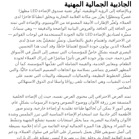
الجاذبية الجمالية المهنية
وبالإضافة إلى الرؤية الوظيفية، تُوفِّر تقنية صندوق الإضاءة LED مظهرًا
عصريًّا ومتطوِّرًا يعزِّز من مكانة العلامة التجارية ويخلق انطباعًا فاخرًا لدى
العملاء. وتُعبِّر الإطارات الأنيقة المصنوعة من الألومنيوم، والإضاءة التي تمتد
من الحافة إلى الحافة، والعروض البيانية الواضحة والدقيقة — وهي سماتٌ
مميِّزة لصناديق الإضاءة LED عالية الجودة المستخدمة في لوحات القوائم —
عن الاحترافية، واهتمامٍ دقيقٍ بالتفاصيل، وتميُّزٍ تشغيليٍّ يجد صدىً لدى
العملاء الذين يولون جودة المنتج اهتمامًا خاصًّا. وقد أثبت هذا التحسين
البصري قيمته بشكلٍ خاصٍّ للمؤسسات التي تسعى إلى التميُّز في الأسواق
المزدحمة، حيث يؤثِّر جودة العرض تأثيرًا مباشرًا في إدراك العملاء لجودة
الطعام، ومعايير الخدمة، والقيمة الشاملة التي تقدِّمها المؤسسة. كما أن
المظهر العصري يتماشى بسلاسة مع اتجاهات التصميم السائدة حاليًّا، والتي
تفضِّل الخطوط النظيفة، والجماليات البسيطة، والبيئات التي تعتمد على
أحدث التقنيات، وهي اتجاهات تلقى رواجًا واسعًا لدى الذوق الاستهلاكي
المعاصر.
تمتد العرض الاحترافي إلى محتوى العرض نفسه، حيث إن الإضاءة الخلفية
المتسقة تعزز زرقة الألوان ووضوح النصوص وجودة الرسومات بشكلٍ عام،
وهي أمور لا يمكن أن تُحاكيها طباعة تقليدية أو إضاءة خارجية. وتبدو صور
الأطعمة أكثر جاذبيةً عند استخدام الإضاءة المناسبة التي تبرز الملمس وشدة
الألوان والجاذبية البصرية، مما يحفّز استجابات نفسية تشجّع الشهية وتنشّط
نية الشراء. ويحوّل هذا الميزة الجمالية لوحة القائمة من أداة إعلامية بسيطة
إلى أصل تسويقي فعّال يعمل باستمرار على التأثير في سلوك العملاء، ودعم
هوية العلامة التجارية، وخلق تجارب بصرية لا تُنسى تشجّع على الزيارات