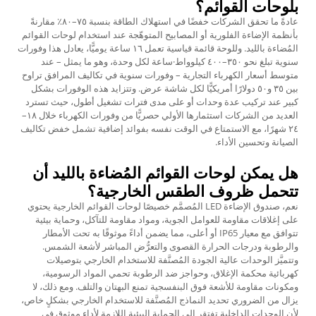
بلوحات القوائم؟
عادةً ما تحقق الشركات خفضًا في استهلاك الطاقة بنسبة ٧٥–٨٠٪ مقارنةً
بأنظمة الإضاءة الفلورية أو المصابيح المتوهّجة عند استخدام لوحات القوائم
المُضاءة بالليد. وللوحة قائمة قياسية تعمل ١٦ ساعة يوميًّا، يعادل هذا وفورات
سنوية تبلغ نحو ٣٥٠–٤٠٠ كيلوواط·ساعة لكل وحدة، وهو ما يمثل – عند
متوسط أسعار الكهرباء التجارية – وفورات سنوية في تكاليف المرافق تراوح
بين ٣٥ و٥٠ دولارًا أمريكيًّا لكل شاشة عرض. وتتزايد هذه الوفورات بشكل
كبير عند تركيب عدة وحدات أو على مدى فترات تشغيل أطول، حيث تسترد
العديد من الشركات استثمارها الأولي حصريًّا من وفورات الكهرباء خلال ١٨–
٢٤ شهرًا، مع الاستمتاع في الوقت نفسه بفوائد إضافية تشمل خفض تكاليف
الصيانة وتحسين الأداء.
هل يمكن لوحات القوائم المُضاءة بالليد أن
تتحمل ظروف الطقس الخارجية؟
نعم، صندوق الإضاءة LED المُصمَّم خصيصًا لوحات القوائم الخارجية يحتوي
على إغلاقات مقاومة للعوامل الجوية، ومواد مقاومة للتآكل، وحماية بيئية
تتوافق مع معيار IP65 أو أعلى، مما يضمن أداءً موثوقًا به تحت الأمطار
والرطوبة ودرجات الحرارة القصوى والتعرُّض المباشر لأشعة الشمس.
وتتميَّز الوحدات عالية الجودة المُصنَّفة للاستخدام الخارجي بتوصيلات
كهربائية محكمة الإغلاق، وحواجز ضد الرطوبة تحمي المواد الرسومية،
ومكونات مقاومة للأشعة فوق البنفسجية تمنع البهتان والتلف. ومع ذلك، لا
يزال من الضروري تحديد النماذج المُصنَّفة للاستخدام الخارجي بشكلٍ خاص،
لأن الوحدات الداخلية تفتقر إلى الحماية البيئية اللازمة لأداء موثوق في