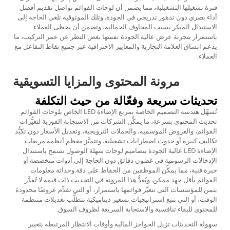
فترة تشغيلها التشغيلية، مما يضمن أن لوحات القوائم تواصل تقديم أفضل
أداء بصري دون تدهور تدريجي في الجودة. وتلك الموثوقية تلغي الحاجة إلى
الاستبدال المبكر بسبب المخاوف الجمالية، وتضمن أن يحظى العملاء
باستمرار بتجربة عرض عالية الجودة نفسها بغض النظر عن عمر التركيب، ما
يدعم اتساق العلامة التجارية والمعايير الاحترافية عبر جميع نقاط التفاعل مع
العملاء.
مرونة المحتوى والمزايا التسويقية
تحديثات سريعة وفعّالة من حيث التكلفة
تُسهِّل هندسة التصميم الخاصة بمربع الإضاءة LED الخاص بلوحات القوائم
تحديث المحتوى بسرعة، ما يمكِّن الشركات من الاستجابة الفورية لتغيُّرات
القوائم، والعروض الموسمية، والحملات الترويجية، وتعديل الأسعار دون تكبُّد
تكاليف كبيرة أو حدوث اضطرابات تشغيلية. وتتميَّز معظم أنظمة مربعات
الإضاءة LED عالية الجودة بتصاميم لوحات سهلة الوصول تسمح باستبدال
الإدخالات الرسومية في غضون دقائق دون الحاجة إلى أدوات متخصصة أو
خبرة فنية، مما يمكِّن الموظفين من الحفاظ على دقة وحداثة معلومات
القوائم بأقل جهد ممكن. ويُعدُّ هذا المرونة في التحديث ذات قيمة لا تُقدَّر
بثمن للمؤسسات التي تتغيَّر قوائمها باستمرار، أو التي تقدِّم عروضًا محدودة
الوقت، أو التي تتبع استراتيجيات تسعير ديناميكية تتطلَّب تعديلات منتظمة
للمحتوى للبقاء تنافسية والاستجابة السريعة لظروف السوق.
سهولة التحديثات تزيل الحواجز المالية وأوقات الانتظار المرتبطة بتغيير