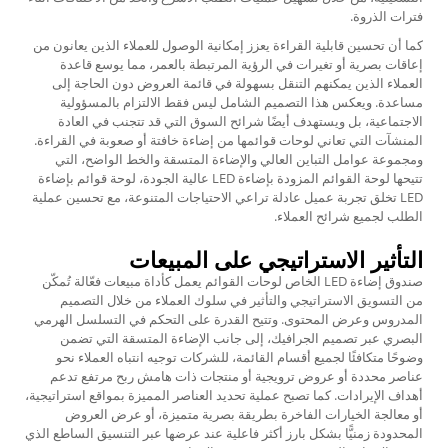
فترات الذروة.
كما أن تحسين قابلية القراءة يعزز إمكانية الوصول للعملاء الذين يعانون من
إعاقات بصرية أو تغيرات في الرؤية المرتبطة بالعمر، مما يوسع قاعدة
العملاء الذين يمكنهم التنقل بسهولة في قائمة العروض دون الحاجة إلى
مساعدة. ويعكس هذا التصميم الشامل ليس فقط الالتزام بالمسؤولية
الاجتماعية، بل ويستهدف أيضًا شرائح السوق التي قد تتجنب في العادة
المنشآت التي تعاني لوحات قوائمها من إضاءة خافتة أو صعوبة في القراءة.
ومجموعة عوامل التباين العالي والإضاءة المتسقة والخط الواضح، التي
تتيحها لوحة القوائم المزودة بإضاءة LED عالية الجودة،
لوحة قوائم بإضاءة
LED
تخلق تجربة عميل عادلة تراعي الاحتياجات المتنوعة، مع تحسين عملية
الطلب لجميع شرائح العملاء.
التأثير الاستراتيجي على المبيعات
صندوق إضاءة LED الخاص لوحات القوائم يعمل كأداة مبيعات فعّالة تُمكّن
من التسويق الاستراتيجي والتأثير في سلوك العملاء من خلال التصميم
المدروس وعرض المحتوى. وتتيح القدرة على التحكم في التسلسل الهرمي
البصري عبر تصميم الجرافيك، إلى جانب الإضاءة المتسقة التي تضمن
وضوحًا متكافئًا لجميع أقسام القائمة، للشركات توجيه انتباه العملاء نحو
عناصر محددة أو عروض ترويجية أو منتجات ذات هامش ربح مرتفع تدعم
أهداف الإيرادات. كما تصبح عملية تحديد العناصر المميزة بمواقع استراتيجية،
أو معالجة الخيارات الفاخرة بطريقة بصرية متميزة، أو عرض العروض
المحدودة زمنيًّا بشكل بارز أكثر فاعلية عند عرضها عبر التنسيق الساطع الذي