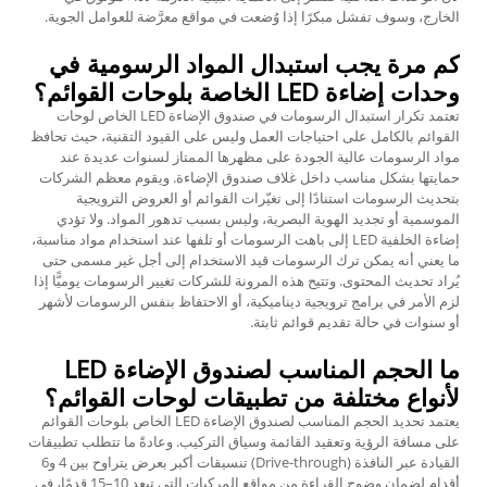
الخارج، وسوف تفشل مبكرًا إذا وُضعت في مواقع معرَّضة للعوامل الجوية.
كم مرة يجب استبدال المواد الرسومية في
وحدات إضاءة LED الخاصة بلوحات القوائم؟
تعتمد تكرار استبدال الرسومات في صندوق الإضاءة LED الخاص لوحات
القوائم بالكامل على احتياجات العمل وليس على القيود التقنية، حيث تحافظ
مواد الرسومات عالية الجودة على مظهرها الممتاز لسنوات عديدة عند
حمايتها بشكل مناسب داخل غلاف صندوق الإضاءة. ويقوم معظم الشركات
بتحديث الرسومات استنادًا إلى تغيّرات القوائم أو العروض الترويجية
الموسمية أو تجديد الهوية البصرية، وليس بسبب تدهور المواد. ولا تؤدي
إضاءة الخلفية LED إلى باهت الرسومات أو تلفها عند استخدام مواد مناسبة،
ما يعني أنه يمكن ترك الرسومات قيد الاستخدام إلى أجل غير مسمى حتى
يُراد تحديث المحتوى. وتتيح هذه المرونة للشركات تغيير الرسومات يوميًّا إذا
لزم الأمر في برامج ترويجية ديناميكية، أو الاحتفاظ بنفس الرسومات لأشهر
أو سنوات في حالة تقديم قوائم ثابتة.
ما الحجم المناسب لصندوق الإضاءة LED
لأنواع مختلفة من تطبيقات لوحات القوائم؟
يعتمد تحديد الحجم المناسب لصندوق الإضاءة LED الخاص بلوحات القوائم
على مسافة الرؤية وتعقيد القائمة وسياق التركيب. وعادةً ما تتطلب تطبيقات
القيادة عبر النافذة (Drive-through) تنسيقات أكبر بعرض يتراوح بين 4 و6
أقدام لضمان وضوح القراءة من مواقع المركبات التي تبعد 10–15 قدمًا، في