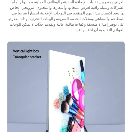
للعرض يجمع بين تقنيات الإضاءة الحديثة والوظائف العملية، مما يوفّر أمام
الشركات وسيلة راقية لعرض منتجاتها وأسعارها والمحتوى الترويجي الخاص
بها. وقد اكتسب هذا النهج المتقدم في اللوحات الإعلانية انتشاراً سريعاً في
المطاعم والمقاهي ومحلات الخدمة السريعة والبيئات التجزئية، وذلك لقدرتها
على توفير إضاءة متسقة وكفاءة طاقية عالية وتقديم جذّاب لا يمكن للوحات
القوائم التقليدية أن تُنافسها فيه.