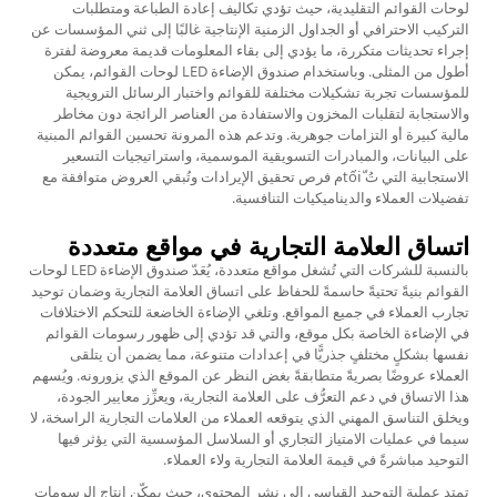
لوحات القوائم التقليدية، حيث تؤدي تكاليف إعادة الطباعة ومتطلبات
التركيب الاحترافي أو الجداول الزمنية الإنتاجية غالبًا إلى ثني المؤسسات عن
إجراء تحديثات متكررة، ما يؤدي إلى بقاء المعلومات قديمة معروضة لفترة
أطول من المثلى. وباستخدام صندوق الإضاءة LED لوحات القوائم، يمكن
للمؤسسات تجربة تشكيلات مختلفة للقوائم واختبار الرسائل الترويجية
والاستجابة لتقلبات المخزون والاستفادة من العناصر الرائجة دون مخاطر
مالية كبيرة أو التزامات جوهرية. وتدعم هذه المرونة تحسين القوائم المبنية
على البيانات، والمبادرات التسويقية الموسمية، واستراتيجيات التسعير
الاستجابية التي تُ tốiّم فرص تحقيق الإيرادات وتُبقي العروض متوافقة مع
تفضيلات العملاء والديناميكيات التنافسية.
اتساق العلامة التجارية في مواقع متعددة
بالنسبة للشركات التي تُشغل مواقع متعددة، يُعَدّ صندوق الإضاءة LED لوحات
القوائم بنيةً تحتيةً حاسمةً للحفاظ على اتساق العلامة التجارية وضمان توحيد
تجارب العملاء في جميع المواقع. وتلغي الإضاءة الخاضعة للتحكم الاختلافات
في الإضاءة الخاصة بكل موقع، والتي قد تؤدي إلى ظهور رسومات القوائم
نفسها بشكلٍ مختلفٍ جذريًّا في إعدادات متنوعة، مما يضمن أن يتلقى
العملاء عروضًا بصريةً متطابقةً بغض النظر عن الموقع الذي يزورونه. ويُسهم
هذا الاتساق في دعم التعرُّف على العلامة التجارية، ويعزِّز معايير الجودة،
ويخلق التناسق المهني الذي يتوقعه العملاء من العلامات التجارية الراسخة، لا
سيما في عمليات الامتياز التجاري أو السلاسل المؤسسية التي يؤثر فيها
التوحيد مباشرةً في قيمة العلامة التجارية ولاء العملاء.
تمتد عملية التوحيد القياسي إلى نشر المحتوى، حيث يمكّن إنتاج الرسومات