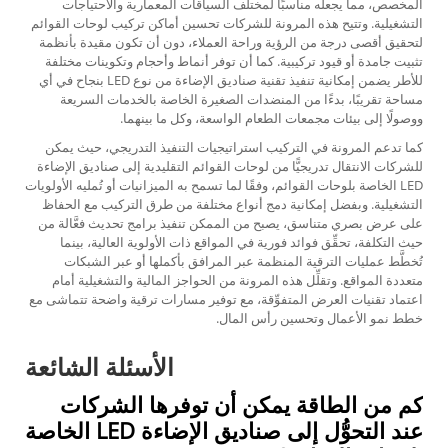
المخصص، مما يجعله مناسبًا لمختلف السياقات المعمارية والاحتياجات
التشغيلية. وتتيح هذه المرونة للشركات تحسين أماكن تركيب لوحات القوائم
لتحقيق أقصى درجة من الرؤية وراحة العملاء، دون أن تكون مقيدة بأنظمة
تثبيت جامدة أو قيود تركيبية. كما أن توفر أنماط وأحجام وتكوينات مختلفة
للأطر يضمن إمكانية تنفيذ تقنية صناديق الإضاءة من نوع LED بنجاح في أي
مساحة تقريبًا، بدءًا من المنضدات الصغيرة الخاصة بالخدمات السريعة
ووصولًا إلى بيئات مجمعات الطعام الواسعة، وكل ما بينهما.
كما تدعم المرونة في التركيب استراتيجيات التنفيذ التدريجي، حيث يمكن
للشركات الانتقال تدريجيًّا من لوحات القوائم التقليدية إلى صناديق الإضاءة
LED الخاصة بلوحات القوائم، وفقًا لما تسمح به الميزانيات أو تُمليه الأولويات
التشغيلية. وبفضل إمكانية دمج أنواع مختلفة من طرق التركيب مع الحفاظ
على عرض بصري متناسق، يصبح من الممكن تنفيذ برامج تحديث فعَّالة من
حيث التكلفة، تحقِّق فوائد فورية في المواقع ذات الأولوية العالية، بينما
تُخطَّط عمليات الترقية المنظمة عبر المرافق بأكملها أو عبر الشبكات
متعددة المواقع. وتقلِّل هذه المرونة من الحواجز المالية والتشغيلية أمام
اعتماد تقنيات العرض المتفوِّقة، مع توفير مسارات ترقية واضحة تتماشى مع
خطط نمو الأعمال وتحسين رأس المال.
الأسئلة الشائعة
كم من الطاقة يمكن أن توفرها الشركات
عند التحوُّل إلى صناديق الإضاءة LED الخاصة