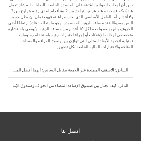
حين أن لوحات القوائم المُثبتة على المنضدة الخاصة بالطلبات المشاة تعمل
عادةً بكفاءة جيدة عند عرض يتراوح بين 2 و4 أقدام لمدى رؤية يتراوح بين 3
و6 أقدام. أما العامل الأساسي الذي يجب مراعاته فهو ضمان أن يظل حجم
النص مقروءًا عند مسافة الرؤية المقصودة، وهو ما يتطلب عادةً ارتفاعًا أدنى
للحروف يبلغ بوصة واحدة لكل 10 أقدام من مسافة الرؤية. ويُوصى باستشارة
متخصصي لوحات الإعلانات أو إجراء اختبارات رؤية باستخدام رسومات
تمثيلية لتحديد الأبعاد المثلى التي توازن بين وضوح القراءة والمساحة
المتاحة والاعتبارات المالية الخاصة بكل تطبيق.
السابق:
الأسقف الممتدة غير اللامعة مقابل الساتين: أيهما أفضل للمصممين والمنفذين؟
التالي:
كيف تختار بين صندوق الإضاءة المُضاء من الحواف وصندوق الإضاءة المُضاء من الخلف للاستخدام الخارجي؟
اتصل بنا