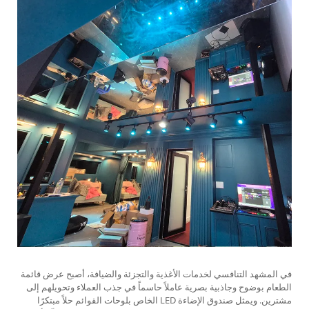
في المشهد التنافسي لخدمات الأغذية والتجزئة والضيافة، أصبح عرض قائمة
الطعام بوضوح وجاذبية بصرية عاملاً حاسماً في جذب العملاء وتحويلهم إلى
مشترين. ويمثل صندوق الإضاءة LED الخاص بلوحات القوائم حلاً مبتكرًا