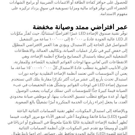
للحصول على حوافز كفاءة الطاقة أو الائتمانات الضريبية أو برامج الشهادات
الخضراء التي توفِّر فوائد مالية ومزايا تسويقية في سوقٍ يزداد تركيزه على
مفهوم الاستدامة.
عمر افتراضي ممتد وصيانة مخفضة
توفّر تقنية صندوق الإضاءة LED عمرًا افتراضيًّا استثنائيًّا، حيث تُقدَّر مكوِّنات
الـ LED عالية الجودة عادةً بـ ٥٠٬٠٠٠ إلى ١٠٠٬٠٠٠ ساعة من التشغيل
المتواصل قبل الحاجة إلى الاستبدال. ويؤدي هذا العمر الافتراضي المطوَّل
إلى خفضٍ كبيرٍ في تكرار عمليات الصيانة، وتكاليف العمالة، والانقطاعات
التشغيلية المرتبطة باستبدال المصابيح وإصلاح أنظمة الإضاءة، وهي
الانقطاعات التي تُعاني منها لوحات القوائم التقليدية المُضاءة. وللمقارنة،
فإن الأنابيب الفلورية تتطلّب عادةً الاستبدال كلّ ١٠٬٠٠٠–١٥٬٠٠٠ ساعة، ما
يعني أن المؤسسات التي تعتمد أنظمة الإضاءة التقليدية تواجه دورات
استبدال تحدث بأربع إلى عشر مرات أكثر تكرارًا مقارنةً بتلك التي تستخدم
صندوق إضاءة LED في لوحات القوائم. وتشكّل هذه التخفيضات في عبء
الصيانة قيمةً كبيرةً جدًّا للمؤسسات التي تمتلك تركيبات يصعب الوصول
إليها، أو عدة مواقع تتطلّب تنسيق الخدمات بينها، أو موظفي صيانة محدودي
العدد، ما يجعل إجراء زيارات الخدمة المتكررة أمرًا تشغيليًّا بالغ الصعوبة.
وبالإضافة إلى استبدال المكونات، تُظهر تقنية الصمامات الثنائية الباعثة
للضوء (LED) متانةً فائقةً ومقاومةً أعلى لتدهور الأداء مع مرور الوقت. فبينما
تُظهر أنظمة الإضاءة التقليدية غالبًا تلاشيًا ملحوظًا في السطوع أو انزياحًا في
اللون أو وميضًا مع تقدم عمر المكونات، فإن أنظمة الصمامات الثنائية
الباعثة للضوء (LED) عالية الجودة تحافظ على خصائص إخراجها ثابتةً طوال