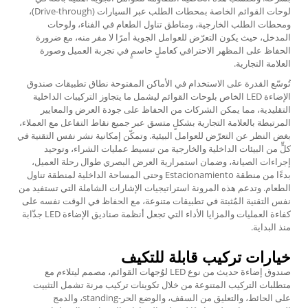
لوحات القوائم الخاصة بمحطات الطلب عبر السيارات (Drive-through)،
ومحطات الطلب الخارجية، ومناطق تناول الطعام في الفناء، ولوحات
المدخل، حيث يكون التعرّض للعوامل الجوية أمرًا لا مفر منه، مع ضرورة
الحفاظ على المظهر الاحترافي كعاملٍ حاسمٍ في تجربة العميل وصورة
العلامة التجارية.
تُوسّع القدرة على الاستخدام في الأماكن المفتوحة نطاق تطبيقات صندوق
الإضاءة LED الخاص بلوحات القوائم ليشمل ما يتجاوز التركيبات الداخلية
التقليدية، مما يمكن الشركات من الحفاظ على جودة العرض والمعايير
المرتبطة بالعلامة التجارية بشكلٍ متسق عبر جميع نقاط التفاعل مع العملاء،
بغض النظر عن التعرّض للعوامل البيئية. وتمكّن إمكانية نشر نفس التقنية في
كلٍّ من البيئات الداخلية والخارجية من تبسيط عمليات الشراء، وتوحيد
إجراءات الصيانة، وضمان استمرارية العرض البصري طوال رحلة العميل،
بدءًا من منطقة Estacionamiento وحتى المساحة الداخلية لمنطقة تناول
الطعام. وتدعم هذه المرونة استراتيجيات الإشارات الشاملة التي تستفيد من
نفس التقنية المُثبتة في تطبيقات متنوعة، مع الحفاظ في الوقت نفسه على
كفاءة العمليات والمزايا الأداء التي تجعل أنظمة صناديق الإضاءة LED جذّابة
منذ البداية.
خيارات تركيب قابلة للتكيف
صندوق إضاءة حديث من نوع LED لوُجهات القوائم، مصمم ليتلاءم مع
متطلبات التركيب المتنوعة من خلال تكوينات تركيب مرنة تشمل التثبيت
على الحائط، والتعليق من السقف، والوضع الحر-standing، والدمج