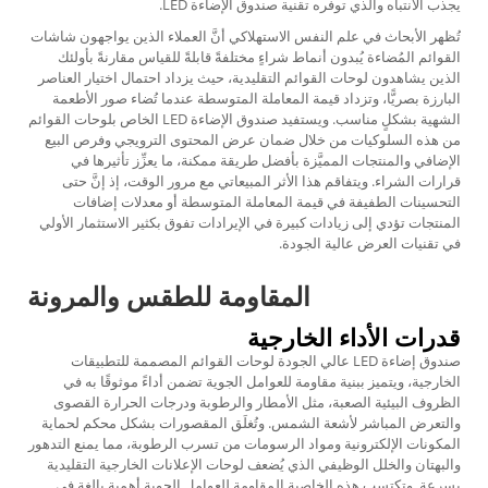
يجذب الانتباه والذي توفره تقنية صندوق الإضاءة LED.
تُظهر الأبحاث في علم النفس الاستهلاكي أنَّ العملاء الذين يواجهون شاشات
القوائم المُضاءة يُبدون أنماط شراءٍ مختلفةً قابلةً للقياس مقارنةً بأولئك
الذين يشاهدون لوحات القوائم التقليدية، حيث يزداد احتمال اختيار العناصر
البارزة بصريًّا، وتزداد قيمة المعاملة المتوسطة عندما تُضاء صور الأطعمة
الشهية بشكلٍ مناسب. ويستفيد صندوق الإضاءة LED الخاص بلوحات القوائم
من هذه السلوكيات من خلال ضمان عرض المحتوى الترويجي وفرص البيع
الإضافي والمنتجات المميَّزة بأفضل طريقة ممكنة، ما يعزِّز تأثيرها في
قرارات الشراء. ويتفاقم هذا الأثر المبيعاتي مع مرور الوقت، إذ إنَّ حتى
التحسينات الطفيفة في قيمة المعاملة المتوسطة أو معدلات إضافات
المنتجات تؤدي إلى زيادات كبيرة في الإيرادات تفوق بكثير الاستثمار الأولي
في تقنيات العرض عالية الجودة.
المقاومة للطقس والمرونة
قدرات الأداء الخارجية
صندوق إضاءة LED عالي الجودة لوحات القوائم المصممة للتطبيقات
الخارجية، ويتميز ببنية مقاومة للعوامل الجوية تضمن أداءً موثوقًا به في
الظروف البيئية الصعبة، مثل الأمطار والرطوبة ودرجات الحرارة القصوى
والتعرض المباشر لأشعة الشمس. وتُغلَق المقصورات بشكل محكم لحماية
المكونات الإلكترونية ومواد الرسومات من تسرب الرطوبة، مما يمنع التدهور
والبهتان والخلل الوظيفي الذي يُضعف لوحات الإعلانات الخارجية التقليدية
بسرعة. وتكتسب هذه الخاصية المقاومة للعوامل الجوية أهمية بالغة في