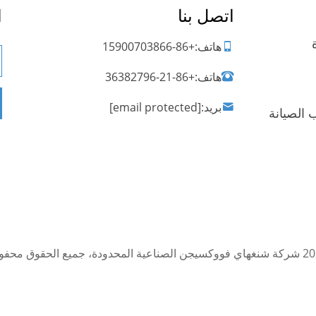
اتصل بنا
ا
هاتف:
+86-15900703866
هاتف:
+86-21-36382796
بريد:
[email protected]
 الصيانة