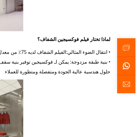
لماذا تختار فيلم فوكسيجين الشفاف؟
• انتقال الضوء المثالي:الفيلم الشفاف لديه 75٪ من معدل انتقال الضوء. يمكنها أن تُعرض كل الضوء المتناثر المنعكس إلى الأسفل دون خلق خطوط مظلمة أو اضطرابات بصرية.
• بنية طبقة مزدوجة: يمكن لـ فوكسيجين توفير بنية سقف
حلول هندسية عالية الجودة ومتفصلة ومتطورة للعملاء