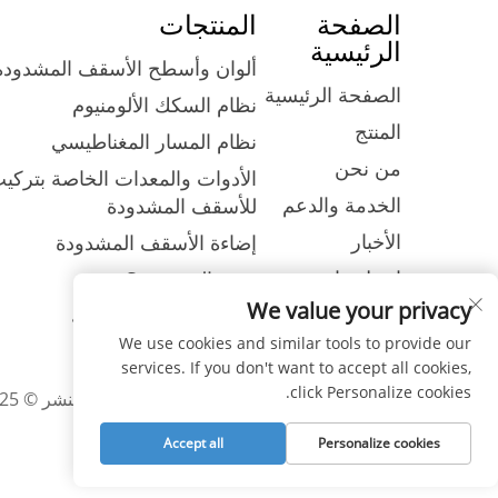
الصفحة
المنتجات
الرئيسية
ألوان وأسطح الأسقف المشدودة
الصفحة الرئيسية
نظام السكك الألومنيوم
المنتج
نظام المسار المغناطيسي
من نحن
الأدوات والمعدات الخاصة بتركيب
الخدمة والدعم
للأسقف المشدودة
الأخبار
إضاءة الأسقف المشدودة
اتصل بنا
مربع الضوء Seg
We value your privacy
قماش الألياف الزجاجية
We use cookies and similar tools to provide our
services. If you don't want to accept all cookies,
click Personalize cookies.
حقوق الطبع والنشر © 2025 شركة شنغهاي فووكسيجن الصناعية المحدودة، جميع الحقوق محفوظة |
Accept all
Personalize cookies