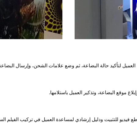
العميل لتأكيد حالة البضاعة، ثم وضع علامات الشحن، وإرسال البضاعة
اغ موقع البضاعة، وتذكير العميل باستلامها.
ستلام العميل للبضاعة، ترسل شركة FOXYGEN مقطع فيديو للتثبيت ودليل إرشادي لمساعدة العميل في 