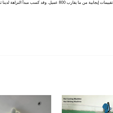
نظرًا لنظام إنتاج الصوت، حصلت شركة FOXYGEN على تقييمات إيجابية من م