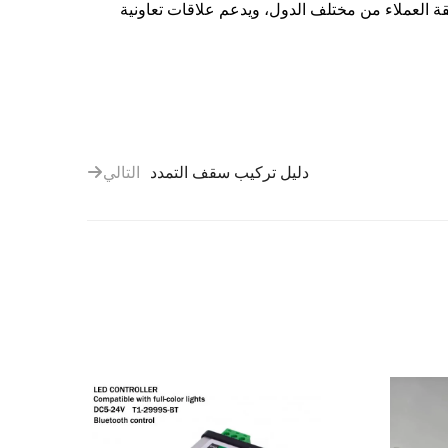
ا يقارب 800 عميل. وقد كسب مبدأ النزاهة لدينا ثقة العملاء من مختلف الدول، ويدعم علاقات تعاونية
دليل تركيب سقف التمدد
التالي