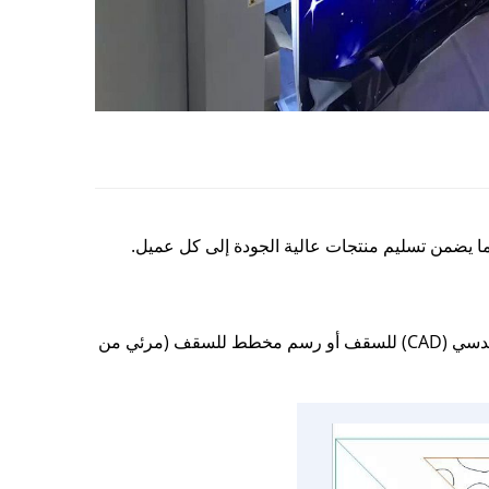
، مما يضمن تسليم منتجات عالية الجودة إلى كل عميل.
أولًا، تقوم FOXYGEN بتأكيد النمط المخصص، ونوع فيلم المادة، وغيرها مع العميل. بعد ذلك، يجب على العميل إرسال الرسم الهندسي (CAD) للسقف أو رسم مخطط للسقف (مرئي من