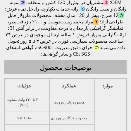
OEM؛
②
مشتریان در بیش از 120 کشور و منطقه؛
③
نمونه
رایگان و نصب رایگان
④
ارائه خدمات یکپارچه راه‌حل تمام‌عرض؛
⑤
12 طراح، بیش از 120 مدل مختلف محصولات ماژولار قابل
طراحی آزاد؛
⑥
مواد محیط‌زیست‌دوست و ۱۰۰٪ بازیافت‌پذیر،
نمایشگر گرافیکی پارچه‌ای با درجه مقاومت در برابر آتش B1؛
ارائه گارانتی پس‌از فروش ۱ ساله، ارسال موجودی در عرض ۲۴
ساعت. محصولات سفارشی فوری در عرض ۳ تا ۵ روز تحویل
داده می‌شوند
⑦
اجرای دقیق مدیریت ISO9001، گواهی‌نامه‌های
CE، SGS و سایر گواهی‌ها؛
توضیحات محصول
موارد
عملکرد
جزئیات
۲۰۰ تا ۲۴۰ ولت متناوب
محدوده ولتاژ ورودی
(Vac)
محدوده فرکانس ورودی
47~63Hz