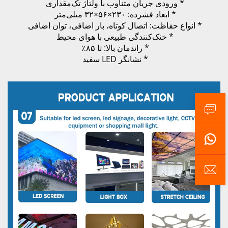
* ورودی جریان متناوب با ولتاژ تک‌مقداری 
* ابعاد فشرده: ۲۳۰×۵۶×۳۲ میلی‌متر 
* انواع حفاظت: اتصال کوتاه، بار اضافی، توان اضافی 
* خنک‌کنندگی طبیعی با هوای محیط 
* راندمان بالا: تا ۸۵٪ 
* نشانگر LED سفید 