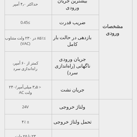
بیشترین جریان
حداکثر ۴٫۰ آمپر
ورودی
ضریب قدرت
≥0.45
مشخصات
ورودی
بازدهی در حالت بار
≥۸۵٪ در ۲۳۰ ولت متناوب
کامل
(VAC)
جریان ورودی
کمتر از ۶۰ آمپر،
ناگهانی (راه‌اندازی
راه‌اندازی سرد
سرد)
＜۳٫۵ میلی‌آمپر/۲۴۰
جریان نشت
ولت AC
ولتاژ خروجی
24V
تحمل ولتاژ خروجی
± ۴٪
۲۳ تا ۲۵ ولت