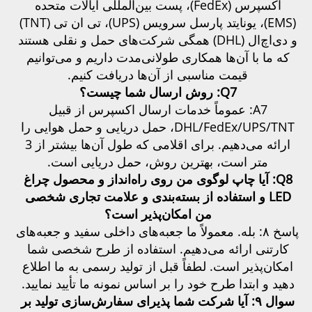
اکسپرس (FedEx)، پست بین‌المللی ایالات متحده 
(EMS)، یونایتد پارسل سرویس (UPS)، تی ان تی (TNT) 
و دی‌اچ‌ال (DHL) همگی شرکت‌های حمل و نقلی هستند 
که ما با آن‌ها همکاری طولانی‌مدت داریم و می‌توانیم 
قیمت مناسبی از آن‌ها دریافت کنیم. 
Q7: روش ارسال شما چیست؟ 
A7: عموماً خدمات ارسال اکسپرس از قبیل 
DHL/FedEx/UPS/TNT، حمل دریایی و حمل هوایی را 
ارائه می‌دهیم. برای اقلامی که طول آن‌ها بیشتر از 3 
متر است، بهترین روش، حمل دریایی است. 
Q8: 
آیا چاپ لوگوی من روی راه‌انداز و محصول چراغ 
LED و استفاده از بسته‌بندی و علامت تجاری شخصی 
من امکان‌پذیر است؟ 
پاسخ ۸: بله. معمولاً ما جعبه‌های داخلی سفید و جعبه‌های 
کارتنی ارائه می‌دهیم. استفاده از طرح شخصی شما 
امکان‌پذیر است. لطفاً قبل از تولید رسمی به ما اطلاع 
دهید و ابتدا طرح خود را بر اساس نمونه ما تأیید نمایید. 
سوال ۹: آیا شرکت شما پذیرای سفارش‌سازی تولید بر 