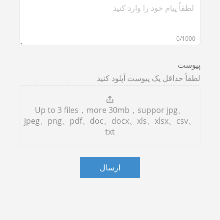
0/1000
پیوست
لطفاً حداقل یک پیوست آپلود کنید
Up to 3 files，more 30mb，suppor jpg、
jpeg、png、pdf、doc、docx、xls、xlsx、csv、
txt
ارسال