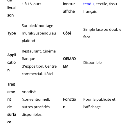
1 à 15 jours
ion sur
tendu
, textile, tissu
livrai
affiche
français
son
Sur pied/montage
Simple face ou double
Type
mural/Suspendu au
Côté
face
plafond
Restaurant, Cinéma,
Appli
Banque
OEM/O
catio
Disponible
d'exposition, Centre
EM
n
commercial, Hôtel
Trait
eme
Anodisé
nt
(conventionnel),
Fonctio
Pour la publicité et
de
autres procédés
n
l'affichage
surfa
disponibles.
ce