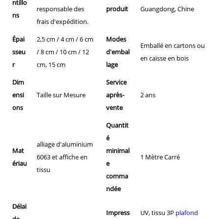
ntillo
responsable des
produit
Guangdong, Chine
ns
frais d'expédition.
Épai
2,5 cm / 4 cm / 6 cm
Modes
Emballé en cartons ou
sseu
/ 8 cm / 10 cm / 12
d'embal
en caisse en bois
r
cm, 15 cm
lage
Dim
Service
ensi
Taille sur Mesure
après-
2 ans
ons
vente
Quantit
é
alliage d'aluminium
Mat
minimal
6063 et affiche en
1 Mètre Carré
ériau
e
tissu
comma
ndée
Délai
Impress
UV, tissu 3P
plafond
de