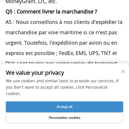
MoneyGram, L/C, etc. 
Q5 : Comment livrer la marchandise ? 
A5 : Nous conseillons à nos clients d'expédier la 
marchandise par voie maritime si ce n'est pas 
urgent. Toutefois, l'expédition par avion ou en 
express est possible ; FedEx, EMS, UPS, TNT et 
DHL sont toutes nos compagnies de transport 
We value your privacy
avec lesquelles nous collaborons depuis 
We use cookies and similar tools to provide our services. If
longtemps, et nous pouvons obtenir des tarifs 
you don't want to accept all cookies, click Personalize
cookies.
préférentiels auprès d'elles. 
Q7 : Quelle est votre méthode d'expédition ? 
Accept all
A7 : Généralement, nous proposons un service 
Personalize cookies
de livraison express tel que 