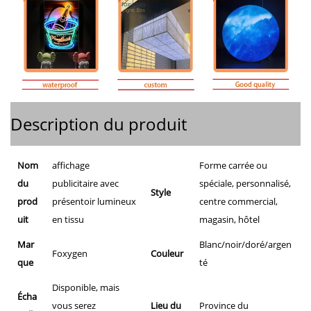
Description du produit
Nom
affichage
Forme carrée ou
du
publicitaire avec
spéciale, personnalisé,
Style
prod
présentoir lumineux
centre commercial,
uit
en tissu
magasin, hôtel
Mar
Blanc/noir/doré/argen
Foxygen
Couleur
que
té
Disponible, mais
Écha
vous serez
Lieu du
Province du