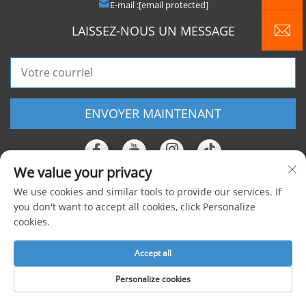
E-mail :
[email protected]
LAISSEZ-NOUS UN MESSAGE
ENVOYER MAINTENANT
We value your privacy
We use cookies and similar tools to provide our services. If
Copyright © 2025 Shanghai Foxygen Industrial Co., Ltd. Tous droits
you don't want to accept all cookies, click Personalize
cookies.
réservés |
Politique de confidentialité
Accept all
Personalize cookies