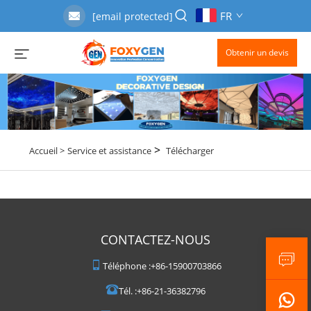
FR
[email protected]
Obtenir un devis
>
Accueil >
Service et assistance
Télécharger
CONTACTEZ-NOUS
Téléphone :
+86-15900703866
Tél. :
+86-21-36382796