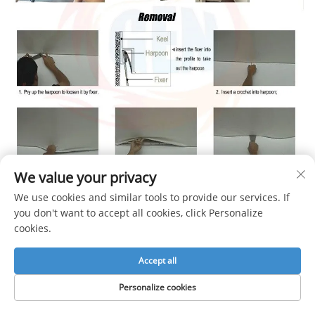
We value your privacy
We use cookies and similar tools to provide our services. If
Instructions d'installation
you don't want to accept all cookies, click Personalize
cookies.
Un plafond tendu est un système de plafond 
Accept all
suspendu composé de deux éléments de base – 
Personalize cookies
une cornière en aluminium ou en PVC 
et une 