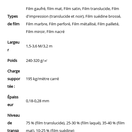
Film gaufré, film mat, Film satin, Film translucide, Film
Types
d'impression (translucide et noir), Film suédine brossé,
de film
Film marbre, Film perforé, Film métallisé, Film pailleté,
Film miroir, Film nacré
Largeu
1,5-3,6 M/3,2 m
r
Poids
240-320 g/㎡
Charge
suppor
195 kg/mètre carré
tée :
Épaiss
0,18-0,28 mm
eur
Niveau
de
75 % (film translucide), 25-30 % (film laqué), 35-40 % (film
transp
mat), 10-25 % (film suédine)