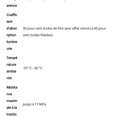
arence
Coeffic
ient
d'abso
30 pour cent (toiles de film avec effet miroir) à 95 pour
rption
cent (toiles filetées)
lumine
use
Tempé
rature
-25 °C - 60 °C
ambia
nte
Résista
nce
maxim
jusqu'à 17 MPa
ale à la
tractio