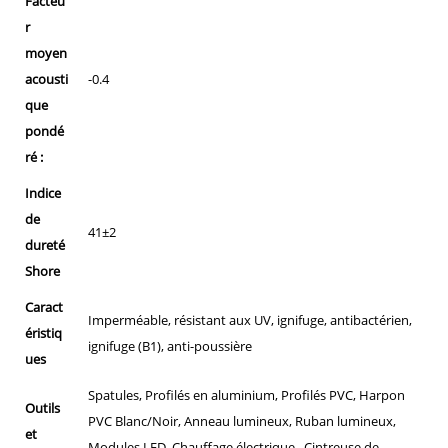
Facteu
r
moyen
acousti
-0.4
que
pondé
ré :
Indice
de
41±2
dureté
Shore
Caract
Imperméable, résistant aux UV, ignifuge, antibactérien,
éristiq
ignifuge (B1), anti-poussière
ues
Spatules, Profilés en aluminium, Profilés PVC, Harpon
Outils
PVC Blanc/Noir, Anneau lumineux, Ruban lumineux,
et
Modules LED, Chauffage électrique , Cintreuse de