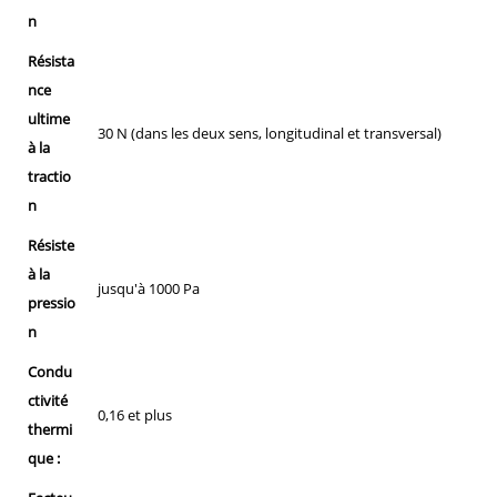
n
Résista
nce
ultime
30 N (dans les deux sens, longitudinal et transversal)
à la
tractio
n
Résiste
à la
jusqu'à 1000 Pa
pressio
n
Condu
ctivité
0,16 et plus
thermi
que :