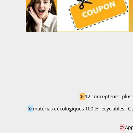
⑤ 
12 concepteurs, plus
⑥ 
matériaux écologiques 100 % recyclables ; Ga
⑦ 
App