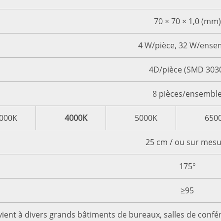
70 × 70 × 1,0 (mm)
4 W/pièce, 32 W/ense
4D/pièce (SMD 303
8 pièces/ensembl
000K
4000K
5000K
650
25 cm / ou sur mes
175°
≥95
ient à divers grands bâtiments de bureaux, salles de confé