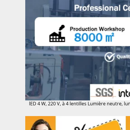
lED 4 W, 220 V, à 4 lentilles
Lumière neutre, lu