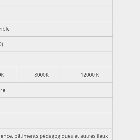
mble
0)
e
0K
8000K
12000 K
ure
rence, bâtiments pédagogiques et autres lieux