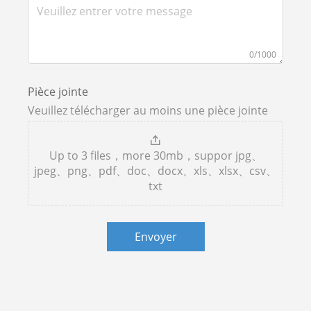
0/1000
Pièce jointe
Veuillez télécharger au moins une pièce jointe
Up to 3 files，more 30mb，suppor jpg、
jpeg、png、pdf、doc、docx、xls、xlsx、csv、
txt
Envoyer