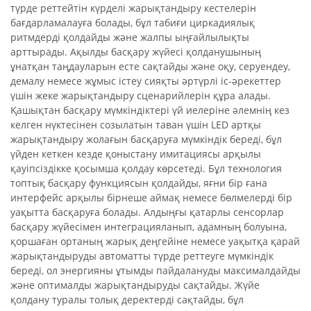
түрде реттейтін күрделі жарықтандыру кестелерін
бағдарламалауға болады, бұл табиғи циркадиялық
ритмдерді қолдайды және жалпы ыңғайлылықты
арттырады. Ақылды басқару жүйесі қолданушының
ұнатқан таңдауларын есте сақтайды және оқу, серуендеу,
демалу немесе жұмыс істеу сияқты әртүрлі іс-әрекеттер
үшін жеке жарықтандыру сценарийлерін құра алады.
Қашықтан басқару мүмкіндіктері үй иелеріне әлемнің кез
келген нүктесінен созылатын таван үшін LED артқы
жарықтандыру жолағын басқаруға мүмкіндік береді, бұл
үйден кеткен кезде қоныстану имитациясы арқылы
қауіпсіздікке қосымша қолдау көрсетеді. Бұл технология
топтық басқару функциясын қолдайды, яғни бір ғана
интерфейс арқылы бірнеше аймақ немесе бөлмелерді бір
уақытта басқаруға болады. Алдыңғы қатарлы сенсорлар
басқару жүйесімен интеграцияланып, адамның болуына,
қоршаған ортаның жарық деңгейіне немесе уақытқа қарай
жарықтандыруды автоматты түрде реттеуге мүмкіндік
береді, ол энергияны ұтымды пайдалануды максималдайды
және оптималды жарықтандыруды сақтайды. Жүйе
қолдану туралы толық деректерді сақтайды, бұл