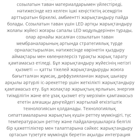
созылатын таван материалдарымен үйлестіреді,
нәтижесінде кез келген ішкі кеңістіктің әсемдігін
арттыратын біркелкі, амбиентті жарықтандыру пайда
болады. Созылатын таван үшін LED артқы жарықтандыру
жолағы жүйесі жоғары сапалы LED модульдерінен тұрады,
олар арнайы жасалған созылатын таван
мембраналарының артында стратегиялық түрде
орналастырылған, нәтижесінде көрінетін қыздыру
аймақтары мен көлеңкелерсіз тұрақты жарық тарату
қамтамасыз етіледі. Бұл жарықтандыру жүйесінің негізгі
қызметі — қатты тікелей жарықтандыруды жоюға
бағытталған жұмсақ, диффузияланған жарық шығару
арқылы әртүрлі іс-әрекеттер үшін жеткілікті жарықтандыру
қамтамасыз ету. Бұл жолақтар жарықтың ярлығын, энергия
тиімділігін және өте ұзақ қызмет ету мерзімін қамтамасыз
ететін алғашқы деңгейдегі жартылай өткізгіштік
технологиясын қолданады. Технологиялық
сипаттамаларына жарықтың күшін реттеу мүмкіндігі, түс
температурасын реттеу және пайдаланушыларға белгілі
бір қажеттіліктер мен талаптарына сәйкес жарықтандыру
ортасын түзетуге мүмкіндік беретін ақылды интеграция