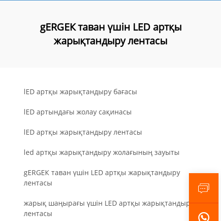
gERGЕК таван үшін LED артқы
жарықтандыру лентасы
lED артқы жарықтандыру бағасы
lED артындағы жолау сақинасы
lED артқы жарықтандыру лентасы
led артқы жарықтандыру жолағының зауыты
gERGЕК таван үшін LED артқы жарықтандыру
лентасы
жарық шаңырағы үшін LED артқы жарықтандыру
лентасы