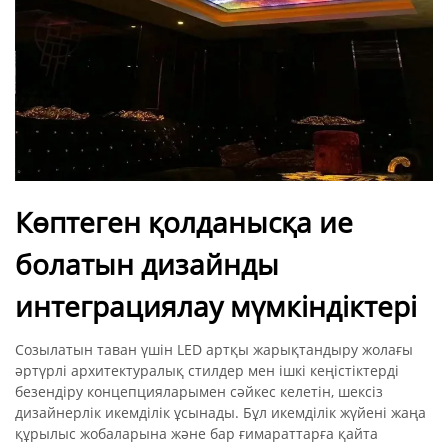
Көптеген қолданысқа ие
болатын дизайнды
интеграциялау мүмкіндіктері
Созылатын таван үшін LED артқы жарықтандыру жолағы
әртүрлі архитектуралық стилдер мен ішкі кеңістіктерді
безендіру концепцияларымен сәйкес келетін, шексіз
дизайнерлік икемділік ұсынады. Бұл икемділік жүйені жаңа
құрылыс жобаларына және бар ғимараттарға қайта