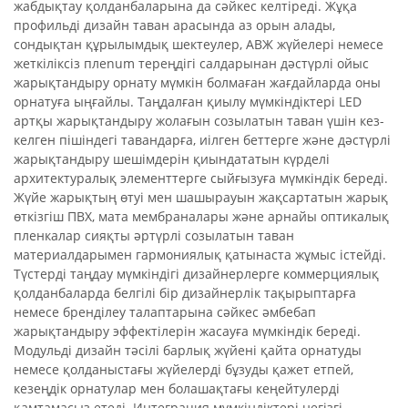
жабдықтау қолданбаларына да сәйкес келтіреді. Жұқа
профильді дизайн таван арасында аз орын алады,
сондықтан құрылымдық шектеулер, АВЖ жүйелері немесе
жеткіліксіз плenum тереңдігі салдарынан дәстүрлі ойыс
жарықтандыру орнату мүмкін болмаған жағдайларда оны
орнатуға ыңғайлы. Таңдалған қиылу мүмкіндіктері LED
артқы жарықтандыру жолағын созылатын таван үшін кез-
келген пішіндегі тавандарға, иілген беттерге және дәстүрлі
жарықтандыру шешімдерін қиындататын күрделі
архитектуралық элементтерге сыйғызуға мүмкіндік береді.
Жүйе жарықтың өтуі мен шашырауын жақсартатын жарық
өткізгіш ПВХ, мата мембраналары және арнайы оптикалық
пленкалар сияқты әртүрлі созылатын таван
материалдарымен гармониялық қатынаста жұмыс істейді.
Түстерді таңдау мүмкіндігі дизайнерлерге коммерциялық
қолданбаларда белгілі бір дизайнерлік тақырыптарға
немесе бренділеу талаптарына сәйкес әмбебап
жарықтандыру эффектілерін жасауға мүмкіндік береді.
Модульді дизайн тәсілі барлық жүйені қайта орнатуды
немесе қолданыстағы жүйелерді бұзуды қажет етпей,
кезеңдік орнатулар мен болашақтағы кеңейтулерді
қамтамасыз етеді. Интеграция мүмкіндіктері негізгі