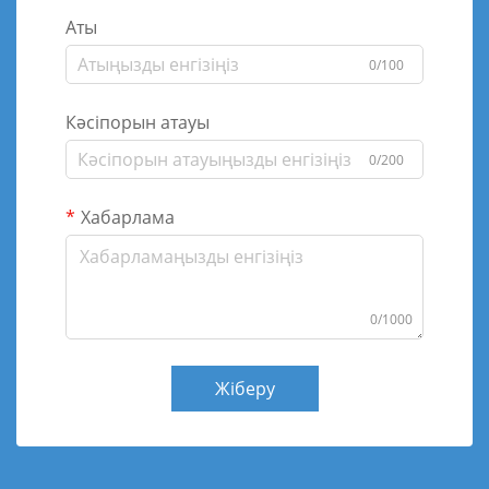
Аты
0/100
Кәсіпорын атауы
0/200
Хабарлама
0/1000
Жіберу