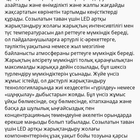
азайтады және өнімділікті және жалпы жағдайды
жақсартатын көрінетін тартымды кеңістіктерді
құрады. Созылатын таван үшін LED артқы
жарықтандыру жолағы жарықтың интенсивтілігі мен
түс температурасын дәл реттеуге мүмкіндік береді,
ол пайдаланушыларға әртүрлі іс-әрекеттерге,
тәуліктің уақытына немесе жыл мезгіліне
байланысты атмосфераны реттеуге мүмкіндік береді.
Жарықтың әлсірету мүмкіндігі толық қараңғылықтан
максималды жарыққа дейін созылады, бұл шексіз
түрлендіру мүмкіндіктерін ұсынады. Жүйе үнсіз
жұмыс істейді, ол дәстүрлі жарықтандыру
технологияларында жиі кездесетін «гүрілдеу» немесе
«шұңқылау» дыбыстарын жояды. Бұл үнсіз жұмыс
ұйқы бөлмесінде, оқу бөлмесінде, кітапханада және
басқа да шулылық ыңғайсыздық пен
концентрацияның төмендеуіне әкелетін орындарда
ерекше маңызды болып табылады. Созылатын таван
үшін LED артқы жарықтандыру жолағы
компоненттерінің ұзақ уақыт бойы тозуына қарсы