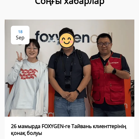
Соңғы хабарлар
18
Sep
26 мамырда FOXYGEN-ге Тайвань клиенттерінің
қонақ болуы