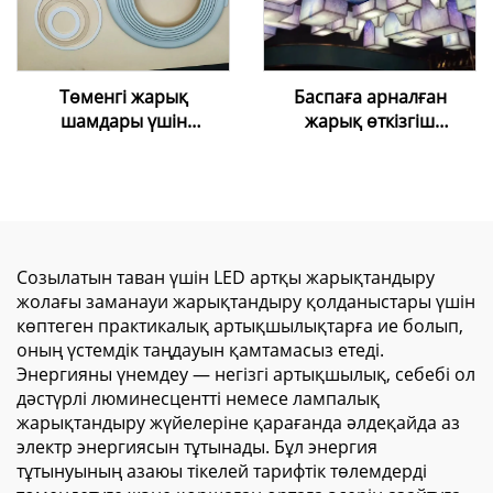
Төменгі жарық
Баспаға арналған
шамдары үшін
жарық өткізгіш
қолданылатын Foxygen
созылғыш таван ПВХ
созылғыш төбе
пленкасы — UV/inkjet
пленкасы жүйесі лампа
баспасы үшін сандық
сақинасы, лампаның
түрде баспаға арналған,
ұстағышы
ақ түсті, жарық өткізгіш
созылғыш таван
Созылатын таван үшін LED артқы жарықтандыру
мембранасы
жолағы заманауи жарықтандыру қолданыстары үшін
көптеген практикалық артықшылықтарға ие болып,
оның үстемдік таңдауын қамтамасыз етеді.
Энергияны үнемдеу — негізгі артықшылық, себебі ол
дәстүрлі люминесцентті немесе лампалық
жарықтандыру жүйелеріне қарағанда әлдеқайда аз
электр энергиясын тұтынады. Бұл энергия
тұтынуының азаюы тікелей тарифтік төлемдерді