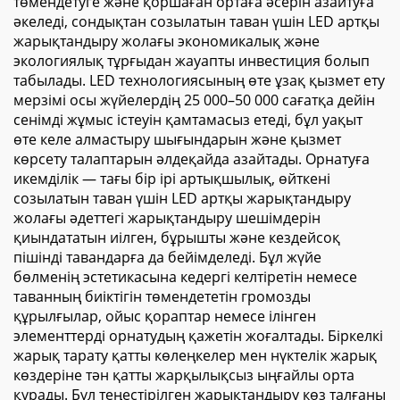
төмендетуге және қоршаған ортаға әсерін азайтуға
әкеледі, сондықтан созылатын таван үшін LED артқы
жарықтандыру жолағы экономикалық және
экологиялық тұрғыдан жауапты инвестиция болып
табылады. LED технологиясының өте ұзақ қызмет ету
мерзімі осы жүйелердің 25 000–50 000 сағатқа дейін
сенімді жұмыс істеуін қамтамасыз етеді, бұл уақыт
өте келе алмастыру шығындарын және қызмет
көрсету талаптарын әлдеқайда азайтады. Орнатуға
икемділік — тағы бір ірі артықшылық, өйткені
созылатын таван үшін LED артқы жарықтандыру
жолағы әдеттегі жарықтандыру шешімдерін
қиындататын иілген, бұрышты және кездейсоқ
пішінді тавандарға да бейімделеді. Бұл жүйе
бөлменің эстетикасына кедергі келтіретін немесе
таванның биіктігін төмендететін громозды
құрылғылар, ойыс қораптар немесе ілінген
элементтерді орнатудың қажетін жоғалтады. Біркелкі
жарық тарату қатты көлеңкелер мен нүктелік жарық
көздеріне тән қатты жарқылықсыз ыңғайлы орта
құрады. Бұл теңестірілген жарықтандыру көз талғаны