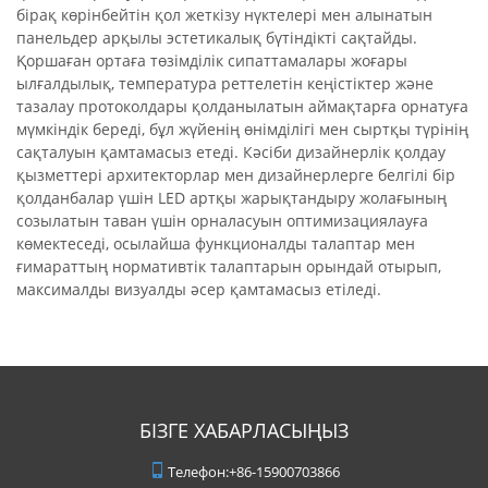
бірақ көрінбейтін қол жеткізу нүктелері мен алынатын
панельдер арқылы эстетикалық бүтіндікті сақтайды.
Қоршаған ортаға төзімділік сипаттамалары жоғары
ылғалдылық, температура реттелетін кеңістіктер және
тазалау протоколдары қолданылатын аймақтарға орнатуға
мүмкіндік береді, бұл жүйенің өнімділігі мен сыртқы түрінің
сақталуын қамтамасыз етеді. Кәсіби дизайнерлік қолдау
қызметтері архитекторлар мен дизайнерлерге белгілі бір
қолданбалар үшін LED артқы жарықтандыру жолағының
созылатын таван үшін орналасуын оптимизациялауға
көмектеседі, осылайша функционалды талаптар мен
ғимараттың нормативтік талаптарын орындай отырып,
максималды визуалды әсер қамтамасыз етіледі.
БІЗГЕ ХАБАРЛАСЫҢЫЗ
Телефон:
+86-15900703866