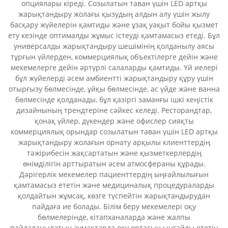
опциялары кіреді. Созылатын таван үшін LED артқы
жарықтандыру жолағы қызудың алдын алу үшін жылу
басқару жүйелерін қамтиды және ұзақ уақыт бойы қызмет
ету кезінде оптималды жұмыс істеуді қамтамасыз етеді. Бұл
универсалды жарықтандыру шешімінің қолданылу аясы
тұрғын үйлерден, коммерциялық объектілерге дейін және
мекемелерге дейін әртүрлі салаларды қамтиды. Үй иелері
бұл жүйелерді әсем амбиентті жарықтандыру құру үшін
отырғызу бөлмесінде, ұйқы бөлмесінде, ас үйде және ванна
бөлмесінде қолданады, бұл қазіргі заманғы ішкі кеңістік
дизайнының трендтеріне сәйкес келеді. Ресторандтар,
қонақ үйлер, дүкендер және офислер сияқты
коммерциялық орындар созылатын таван үшін LED артқы
жарықтандыру жолағын орнату арқылы клиенттердің
тәжірибесін жақсартатын және қызметкерлердің
өнімділігін арттыратын әсем атмосфераны құрады.
Дәрігерлік мекемелер пациенттердің ыңғайлылығын
қамтамасыз ететін және медициналық процедураларды
қолдайтын жұмсақ, көзге түспейтін жарықтандырудан
пайдаға ие болады. Білім беру мекемелері оқу
бөлмелерінде, кітапханаларда және жалпы
пайдаланылатын аумақтарда оқу ортасын ыңғайлы ететін