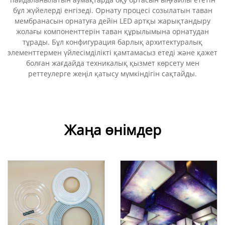
бұл жүйелерді енгізеді. Орнату процесі созылатын таван
мембранасын орнатуға дейін LED артқы жарықтандыру
жолағы компоненттерін таван құрылымына орнатудан
тұрады. Бұл конфигурация барлық архитектуралық
элементтермен үйлесімділікті қамтамасыз етеді және қажет
болған жағдайда техникалық қызмет көрсету мен
реттеулерге жеңіл қатысу мүмкіндігін сақтайды.
Жаңа өнімдер