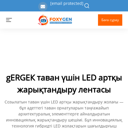
[email protected]
Баға сұрау
gERGЕК таван үшін LED артқы
жарықтандыру лентасы
Созылатын таван үшін LED артқы жарықтандыру жолағы —
бұл әдеттегі таван орнатуларын таңғажайып
архитектуралық элементтерге айналдыратын
инновациялық жарықтандыру шешімі. Бұл инновациялық
технология гибридті LED жолақтарын шағылдырғыш