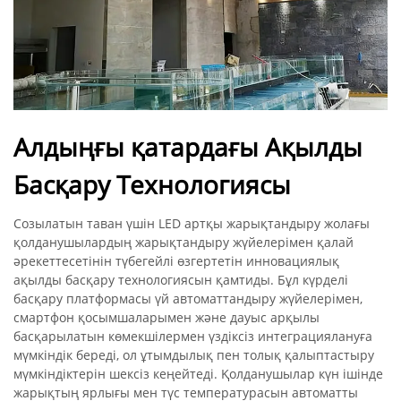
Алдыңғы қатардағы Ақылды
Басқару Технологиясы
Созылатын таван үшін LED артқы жарықтандыру жолағы
қолданушылардың жарықтандыру жүйелерімен қалай
әрекеттесетінін түбегейлі өзгертетін инновациялық
ақылды басқару технологиясын қамтиды. Бұл күрделі
басқару платформасы үй автоматтандыру жүйелерімен,
смартфон қосымшаларымен және дауыс арқылы
басқарылатын көмекшілермен үздіксіз интеграциялануға
мүмкіндік береді, ол ұтымдылық пен толық қалыптастыру
мүмкіндіктерін шексіз кеңейтеді. Қолданушылар күн ішінде
жарықтың ярлығы мен түс температурасын автоматты