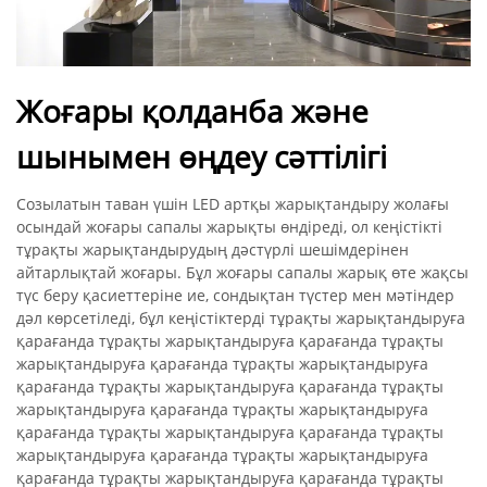
Жоғары қолданба және
шынымен өңдеу сәттілігі
Созылатын таван үшін LED артқы жарықтандыру жолағы
осындай жоғары сапалы жарықты өндіреді, ол кеңістікті
тұрақты жарықтандырудың дәстүрлі шешімдерінен
айтарлықтай жоғары. Бұл жоғары сапалы жарық өте жақсы
түс беру қасиеттеріне ие, сондықтан түстер мен мәтіндер
дәл көрсетіледі, бұл кеңістіктерді тұрақты жарықтандыруға
қарағанда тұрақты жарықтандыруға қарағанда тұрақты
жарықтандыруға қарағанда тұрақты жарықтандыруға
қарағанда тұрақты жарықтандыруға қарағанда тұрақты
жарықтандыруға қарағанда тұрақты жарықтандыруға
қарағанда тұрақты жарықтандыруға қарағанда тұрақты
жарықтандыруға қарағанда тұрақты жарықтандыруға
қарағанда тұрақты жарықтандыруға қарағанда тұрақты