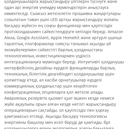
қолданушыларға жарықтандыру үлгілерін түсінуге және
одан әрі энергия үнемдеу мүмкіндіктерін анықтауға
көмектеседі. Сымсыз жеткізілетін прошивка жаңартулары
созылатын таван үшін LED артқы жарықтандыру жолағы
басқару жүйесін ең соңғы функциялар мен қауіпсіздік
протоколдарымен сәйкестендіруге кепілдік береді. Amazon
Alexa, Google Assistant, Apple HomeKit және әртүрлі үшінші
тараптық платформалар сияқты танымал ақылды үй
экожүйелерімен сәйкестігі барлық қолданыстағы
технологиялық инвестициялармен үздіксіз
интеграциялануға мүмкіндік береді. Интуитивті қолданушы
интерфейсінің дизайны күрделі функцияларды барлық
техникалық біліктілік деңгейіндегі қолданушылар үшін
қолжетімді етеді, ал кәсіби орнатушылар күрделі
коммерциялық қолданыстар үшін кеңейтілген
конфигурациялық опцияларға қол жеткізе алады.
Авариялық резервтік қызмет қуат өшкен кезде немесе
жүйе ақаулығы орын алған кезде негізгі жарықтандыру
операцияларын сақтайды, ол қауіпсіздік пен қорғау
қамтамасыз етіледі. Ақылды басқару технологиясы
энергияны бақылау мен есеп беруді де қамтиды, бұл
қолданушыларға өзінің экологиялық әсерін бақылауға