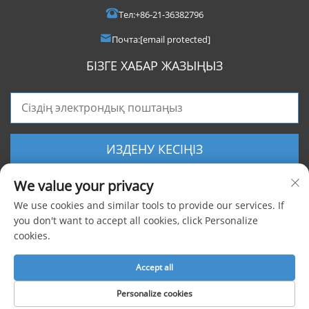
Тел:
+86-21-36382796
Почта:
[email protected]
БІЗГЕ ХАБАР ЖАЗЫҢЫЗ
ИЗДЕНУ КЕСІҢІЗ
We value your privacy
We use cookies and similar tools to provide our services. If
you don't want to accept all cookies, click Personalize
cookies.
Барлық құқықтар сақталған © 2025 Shanghai Foxygen Industrial Co., Ltd.
|
Жеке деректерді қорғау саясаты
Accept all
Personalize cookies