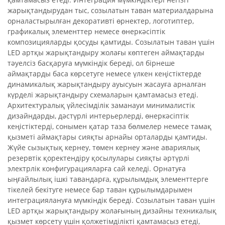
жарықтандырудан тыс, созылатын таван материалдарына
орналастырылған декоративті өрнектер, логотиптер,
графикалық элементтер немесе өнеркәсіптік
композицияларды қосуды қамтиды. Созылатын таван үшін
LED артқы жарықтандыру жолағы көптеген аймақтарды
тәуелсіз басқаруға мүмкіндік береді, ол бірнеше
аймақтарды баса көрсетуге немесе үлкен кеңістіктерде
динамикалық жарықтандыру ауысуын жасауға арналған
күрделі жарықтандыру схемаларын қамтамасыз етеді.
Архитектуралық үйлесімділік заманауи минималистік
дизайндарды, дәстүрлі интерьерлерді, өнеркәсіптік
кеңістіктерді, сонымен қатар таза бөлмелер немесе тамақ
қызметі аймақтары сияқты арнайы орталарды қамтиды.
Жүйе сызықтық кернеу, төмен кернеу және авариялық
резервтік қоректендіру қосылулары сияқты әртүрлі
электрлік конфигурацияларға сай келеді. Орнатуға
ыңғайлылық ішкі тавандарға, құрылымдық элементтерге
тікелей бекітуге немесе бар таван құрылымдарымен
интеграциялануға мүмкіндік береді. Созылатын таван үшін
LED артқы жарықтандыру жолағының дизайны техникалық
қызмет көрсету үшін қолжетімділікті қамтамасыз етеді,