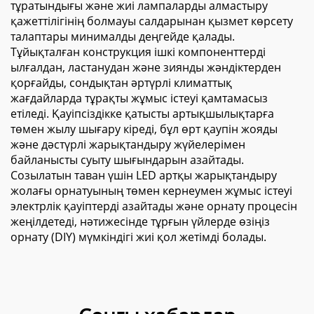
тұратындығы және жиі лампаларды алмастыру
қажеттілігінің болмауы салдарынан қызмет көрсету
талаптары минималды деңгейде қалады.
Тұйықталған конструкция ішкі компоненттерді
ылғалдан, ластанудан және зиянды жәндіктерден
қорғайды, сондықтан әртүрлі климаттық
жағдайларда тұрақты жұмыс істеуі қамтамасыз
етіледі. Қауіпсіздікке қатысты артықшылықтарға
төмен жылу шығару кіреді, бұл өрт қаупін жояды
және дәстүрлі жарықтандыру жүйелерімен
байланысты суыту шығындарын азайтады.
Созылатын таван үшін LED артқы жарықтандыру
жолағы орнатуының төмен кернеумен жұмыс істеуі
электрлік қауіптерді азайтады және орнату процесін
жеңілдетеді, нәтижесінде тұрғын үйлерде өзіңіз
орнату (DIY) мүмкіндігі жиі қол жетімді болады.