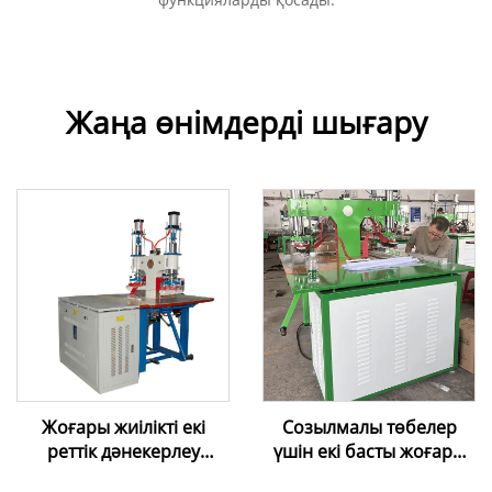
Жаңа өнімдерді шығару
Жоғары жиілікті екі
Созылмалы төбелер
реттік дәнекерлеу
үшін екі басты жоғары
машинасы – ПВХ
жиілікті пісіру машинасы