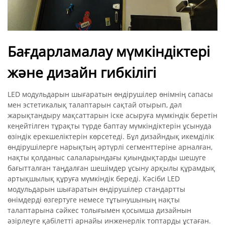
Бағдарламалау мүмкіндіктері
және дизайн гибкілігі
LED модульдарын шығаратын өндірушілер өнімнің сапасы
мен эстетикалық талаптарын сақтай отырып, дәл
жарықтандыру мақсаттарын іске асыруға мүмкіндік беретін
кеңейтілген тұрақты түрде баптау мүмкіндіктерін ұсынуда
өзіндік ерекшеліктерін көрсетеді. Бұл дизайндық икемділік
өндірушілерге нарықтың әртүрлі сегменттеріне арналған,
нақты қолданыс салаларындағы қиындықтарды шешуге
бағытталған таңдалған шешімдер ұсыну арқылы құрамдық
артықшылық құруға мүмкіндік береді. Кәсіби LED
модульдарын шығаратын өндірушілер стандартты
өнімдерді өзгертуге немесе тұтынушының нақты
талаптарына сәйкес толығымен қосымша дизайнын
әзірлеуге қабілетті арнайы инженерлік топтарды ұстаған.