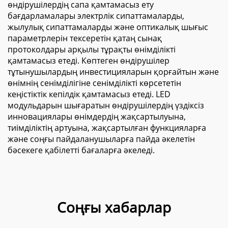
өндірушілердің сапа қамтамасыз ету
бағдарламалары электрлік сипаттамаларды,
жылулық сипаттамаларды және оптикалық шығыс
параметрлерін тексеретін қатаң сынақ
протоколдары арқылы тұрақты өнімділікті
қамтамасыз етеді. Көптеген өндірушілер
тұтынушылардың инвестицияларын қорғайтын және
өнімнің сенімділігіне сенімділікті көрсететін
кеңістіктік кепілдік қамтамасыз етеді. LED
модульдарын шығаратын өндірушілердің үздіксіз
инновациялары өнімдердің жақсартылуына,
тиімділіктің артуына, жақсартылған функцияларға
және соңғы пайдаланушыларға пайда әкелетін
бәсекеге қабілетті бағаларға әкеледі.
Соңғы хабарлар