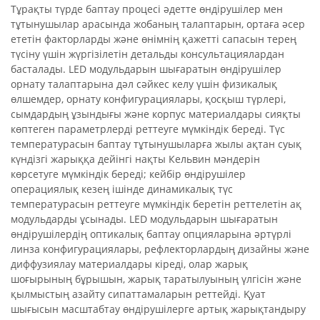
Тұрақты түрде баптау процесі әдетте өндірушілер мен
тұтынушылар арасында жобаның талаптарын, ортаға әсер
ететін факторларды және өнімнің қажетті сапасын терең
түсіну үшін жүргізілетін детальды консультациялардан
басталады. LED модульдарын шығаратын өндірушілер
орнату талаптарына дәл сәйкес келу үшін физикалық
өлшемдер, орнату конфигурациялары, қосқыш түрлері,
сымдардың ұзындығы және корпус материалдары сияқты
көптеген параметрлерді реттеуге мүмкіндік береді. Түс
температурасын баптау тұтынушыларға жылы ақтан суық
күндізгі жарыққа дейінгі нақты Кельвин мәндерін
көрсетуге мүмкіндік береді; кейбір өндірушілер
операциялық кезең ішінде динамикалық түс
температурасын реттеуге мүмкіндік беретін реттелетін ақ
модульдарды ұсынады. LED модульдарын шығаратын
өндірушілердің оптикалық баптау опцияларына әртүрлі
линза конфигурациялары, рефлекторлардың дизайны және
диффузиялау материалдары кіреді, олар жарық
шоғырының бұрышын, жарық таратылуының үлгісін және
қылмыстың азайту сипаттамаларын реттейді. Қуат
шығысын масштабтау өндірушілерге артық жарықтандыру