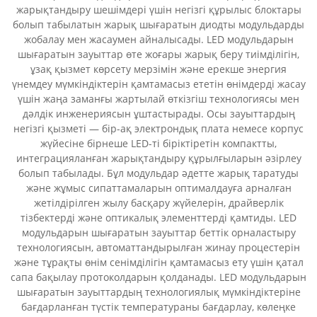
жарықтандыру шешімдері үшін негізгі құрылыс блоктары
болып табылатын жарық шығаратын диодты модульдарды
жобалау мен жасаумен айналысады. LED модульдарын
шығаратын зауыттар өте жоғары жарық беру тиімділігін,
ұзақ қызмет көрсету мерзімін және ерекше энергия
үнемдеу мүмкіндіктерін қамтамасыз ететін өнімдерді жасау
үшін жаңа заманғы жартылай өткізгіш технологиясы мен
дәлдік инженериясын ұштастырады. Осы зауыттардың
негізгі қызметі — бір-ақ электрондық плата немесе корпус
жүйесіне бірнеше LED-ті біріктіретін компактты,
интеграцияланған жарықтандыру құрылғыларын әзірлеу
болып табылады. Бұл модульдар әдетте жарық таратуды
және жұмыс сипаттамаларын оптималдауға арналған
жетілдірілген жылу басқару жүйелерін, драйверлік
тізбектерді және оптикалық элементтерді қамтиды. LED
модульдарын шығаратын зауыттар беттік орналастыру
технологиясын, автоматтандырылған жинау процестерін
және тұрақты өнім сенімділігін қамтамасыз ету үшін қатал
сапа бақылау протоколдарын қолданады. LED модульдарын
шығаратын зауыттардың технологиялық мүмкіндіктеріне
бағдарланған түстік температураны бағдарлау, көлеңке