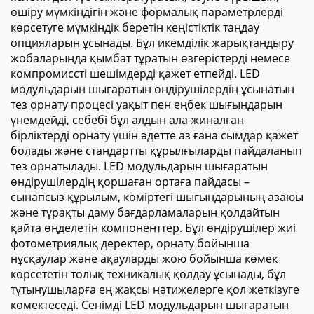
өшіру мүмкіндігін және формалық параметрлерді
көрсетуге мүмкіндік беретін кеңістіктік таңдау
опцияларын ұсынады. Бұл икемділік жарықтандыру
жобаларында қымбат тұратын өзгерістерді немесе
компромиссті шешімдерді қажет етпейді. LED
модульдарын шығаратын өндірушілердің ұсынатын
тез орнату процесі уақыт пен еңбек шығындарын
үнемдейді, себебі бұл алдын ала жиналған
бірліктерді орнату үшін әдетте аз ғана сымдар қажет
болады және стандартты құрылғыларды пайдаланып
тез орнатылады. LED модульдарын шығаратын
өндірушілердің қоршаған ортаға пайдасы –
сынапсыз құрылым, көміртегі шығындарының азаюы
және тұрақты даму бағдарламаларын қолдайтын
қайта өңделетін компоненттер. Бұл өндірушілер жиі
фотометриялық деректер, орнату бойынша
нұсқаулар және ақауларды жою бойынша көмек
көрсететін толық техникалық қолдау ұсынады, бұл
тұтынушыларға ең жақсы нәтижелерге қол жеткізуге
көмектеседі. Сенімді LED модульдарын шығаратын