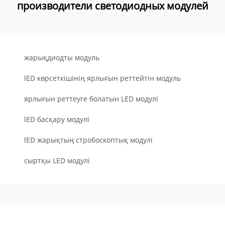
производители светодиодных модулей
жарықдиодты модуль
lED көрсеткішінің ярлығын реттейтін модуль
ярлығын реттеуге болатын LED модулі
lED басқару модулі
lED жарықтың стробоскоптық модулі
сыртқы LED модулі