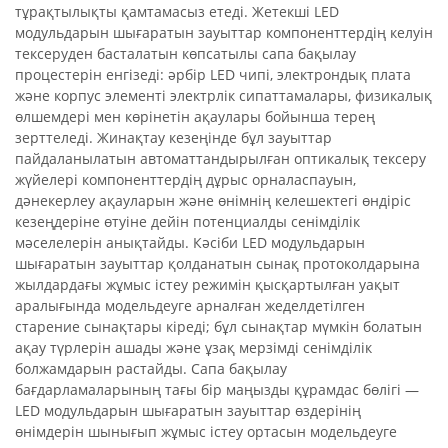
тұрақтылықты қамтамасыз етеді. Жетекші LED
модульдарын шығаратын зауыттар компоненттердің келуін
тексеруден басталатын көпсатылы сапа бақылау
процестерін енгізеді: әрбір LED чипі, электрондық плата
және корпус элементі электрлік сипаттамалары, физикалық
өлшемдері мен көрінетін ақаулары бойынша терең
зерттеледі. Жинақтау кезеңінде бұл зауыттар
пайдаланылатын автоматтандырылған оптикалық тексеру
жүйелері компоненттердің дұрыс орналаспауын,
дәнекерлеу ақауларын және өнімнің келешектегі өндіріс
кезеңдеріне өтуіне дейін потенциалды сенімділік
мәселелерін анықтайды. Кәсіби LED модульдарын
шығаратын зауыттар қолданатын сынақ протоколдарына
жылдардағы жұмыс істеу режимін қысқартылған уақыт
аралығында модельдеуге арналған жеделдетілген
старение сынақтары кіреді; бұл сынақтар мүмкін болатын
ақау түрлерін ашады және ұзақ мерзімді сенімділік
болжамдарын растайды. Сапа бақылау
бағдарламаларының тағы бір маңызды құрамдас бөлігі —
LED модульдарын шығаратын зауыттар өздерінің
өнімдерін шынығып жұмыс істеу ортасын модельдеуге