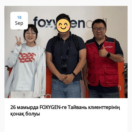
18
Sep
26 мамырда FOXYGEN-ге Тайвань клиенттерінің
қонақ болуы