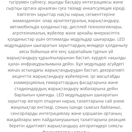
түсірумен сүйлесу, ақылды басқару интеграциясы және
сыртқы ортаға арналған суға төзімді инкапсуляция кіреді.
Көптеген зауыттар нақты нарық сегменттеріне
маманданған: олар архитектуралық жарықтандыру,
автомобильдік қолданыстар, дисплей технологиялары,
агротехникалық жүйелер және арнайы өнеркәсіптік
қолданыстар үшін оптималды модульдар шығарады. LED
модульдарын шығаратын зауыттардың өнімдері қолданылу
аясы бойынша өте кең: қарапайым тұрғын үй
жарықтандыру құрылғыларынан бастап, күрделі «ақылды
қала» инфрақұрылымына дейін. Бұл модульдар асүйдегі
жиһаз астындағы жарықтандырудан бастап, декоративті
акценттік жарықтандыру жүйелеріне, ірі масштабды
коммерциялық ғимараттардың фасадтарына және
стадиондардың жарықтандыру жобаларына дейін
барлығын қамтиды. LED модульдарын шығаратын
зауыттар өзгеріп отырған нарық талаптарына сай үнемі
жаңалықтар енгізеді, соның ішінде сымсыз байланыс,
сенсорларды интеграциялау және қоршаған ортаның
жағдайлары мен пайдаланушының талаптарына реакция
беретін адаптивті жарықтандыру алгоритмдері сияқты
функцияларды қосады.