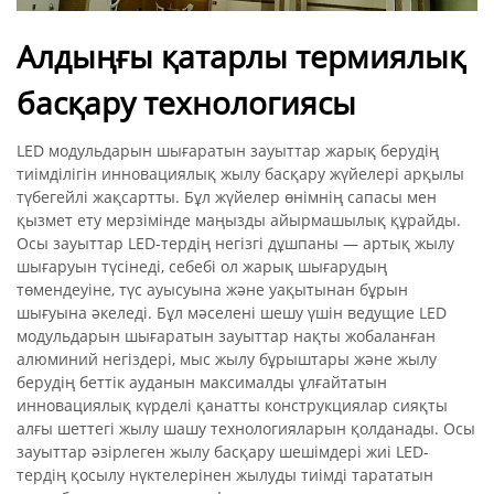
Алдыңғы қатарлы термиялық
басқару технологиясы
LED модульдарын шығаратын зауыттар жарық берудің
тиімділігін инновациялық жылу басқару жүйелері арқылы
түбегейлі жақсартты. Бұл жүйелер өнімнің сапасы мен
қызмет ету мерзімінде маңызды айырмашылық құрайды.
Осы зауыттар LED-тердің негізгі дұшпаны — артық жылу
шығаруын түсінеді, себебі ол жарық шығарудың
төмендеуіне, түс ауысуына және уақытынан бұрын
шығуына әкеледі. Бұл мәселені шешу үшін ведущие LED
модульдарын шығаратын зауыттар нақты жобаланған
алюминий негіздері, мыс жылу бұрыштары және жылу
берудің беттік ауданын максималды ұлғайтатын
инновациялық күрделі қанатты конструкциялар сияқты
алғы шеттегі жылу шашу технологияларын қолданады. Осы
зауыттар әзірлеген жылу басқару шешімдері жиі LED-
тердің қосылу нүктелерінен жылуды тиімді тарататын