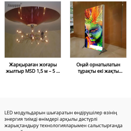
созылатын таван
пленкасы үшін
Жарқыраған жоғары
Оңай орнатылатын
жылтыр MSD 1,5 м – 5 м
тұрақты екі жақты
жылтыр таван пленкасы,
жарық беретін
ПВХ лакты фольга
рекламалық жәшік –
коммерциялық
көрсетуге арналған
алюминий рамалы SEG
мата жарық жәшігі
LED модульдарын шығаратын өндірушілер өзінің
энергия тиімді өнімдері арқылы дәстүрлі
жарықтандыру технологияларымен салыстырғанда