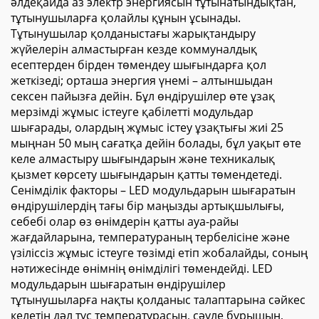
әлдеқайда аз электр энергиясын тұтынатындықтан,
тұтынушыларға қолайлы құнын ұсынады.
Тұтынушылар қолданыстағы жарықтандыру
жүйелерін алмастырған кезде коммуналдық
есептерден бірден төмендеу шығындарға қол
жеткізеді; орташа энергия үнемі – алтыншыдан
сексен пайызға дейін. Бұл өндірушілер өте ұзақ
мерзімді жұмыс істеуге қабілетті модульдар
шығарады, олардың жұмыс істеу ұзақтығы жиі 25
мыңнан 50 мың сағатқа дейін болады, бұл уақыт өте
келе алмастыру шығындарын және техникалық
қызмет көрсету шығындарын қатты төмендетеді.
Сенімділік факторы – LED модульдарын шығаратын
өндірушілердің тағы бір маңызды артықшылығы,
себебі олар өз өнімдерін қатты ауа-райы
жағдайларына, температураның тербелісіне және
үзіліссіз жұмыс істеуге төзімді етіп жобалайды, соның
нәтижесінде өнімнің өнімділігі төмендейді. LED
модульдарын шығаратын өндірушілер
тұтынушыларға нақты қолданыс талаптарына сәйкес
келетін дәл түс температурасын, сәуле бұрышын,