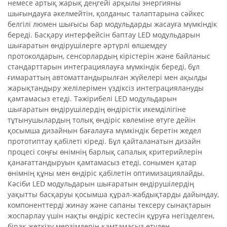
немесе артық жарық деңгейі арқылы энергияны
шығындауға әкелмейтін, қолданыс талаптарына сәйкес
белгілі люмен шығысы бар модульдарды жасауға мүмкіндік
береді. Басқару интерфейсін баптау LED модульдарын
шығаратын өндірушілерге әртүрлі өлшемдеу
протоколдарын, сенсорлардың кірістерін және байланыс
стандарттарын интеграциялауға мүмкіндік береді, бұл
ғимараттың автоматтандырылған жүйелері мен ақылды
жарықтандыру желілерімен үздіксіз интеграциялануды
қамтамасыз етеді. Тәжірибелі LED модульдарын
шығаратын өндірушілердің өндірістік икемділігіне
тұтынушылардың толық өндіріс көлеміне өтуге дейін
қосымша дизайнын бағалауға мүмкіндік беретін жедел
прототиптау қабілеті кіреді. Бұл қайталанатын дизайн
процесі соңғы өнімнің барлық сапалық критерийлерін
қанағаттандыруын қамтамасыз етеді, сонымен қатар
өнімнің құны мен өндіріс қабілетін оптимизациялайды.
Кәсіби LED модульдарын шығаратын өндірушілердің
уақытты басқаруы қосымша құрал-жабдықтарды дайындау,
компоненттерді жинау және сапаны тексеру сынақтарын
жоспарлау үшін нақты өндіріс кестесін құруға негізделген,
бірақ жеткізу мерзімдерін қамтамасыз етуден