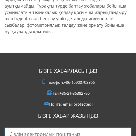
ауытқымайды. Тұрақты түрде баптау жобалары бойынша
ұсынылатын техникалық қолдау қосымша жарықтандыру
шешімдерін сәтті енгізу үшін детальды инженерлік
сызбалар, фотометриялық талдау және орнату бойынша
нұсқауларды қамтиды.
БІЗГЕ ХАБАРЛАСЫҢЫЗ
Телефон:
+86-15900703866
Тел:
+86-21-36382796
Почта:
[email protected]
БІЗГЕ ХАБАР ЖАЗЫҢЫЗ