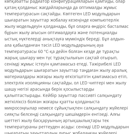
көпқабатты радиатор конфигурацияларын қамтиды, олар
қатаң қолданыс жағдайларында да оптималды жұмыс
температурасын сақтайды. Көптеген LED модульдарын
шығаратын зауыттар жобалау кезеңінде компьютерлік
жылу модельдеуін қолданады, бұл оларға өндіріс басталмас
бұрын жылу ағысын оптималдауға және потенциалды
ыстық нүктелерді анықтауға мүмкіндік береді. Бұл алдын-
ала қабылданған тәсіл LED модульдарының ауа
температурасы 60 °C-қа дейін болған кезде де тұрақты
жарық шығару мен түс тұрақтылығын сақтай отырып,
сенімді жұмыс істеуін қамтамасыз етеді. Тәжірибелі LED
модульдарын шығаратын зауыттар таңдаған жылу аралық
материалдары жоғары жылу өткізгіштігін қамтамасыз етіп,
электрлік изоляцияны сақтайды, ол LED чиптері мен жылу
шашу негізі арасында берік қосылыстарды
қалыптастырады. Кейбір зауыттар пассивті салқындату
жеткіліксіз болған жоғары қуатты қолданыста
микросоңғылар немесе сұйықтықпен салқындату жүйелері
сияқты белсенді салқындату шешімдерін енгізеді. Алғы
шеттегі жылу басқаруының артықшылықтары тек
температураны реттеуден асады: сенімді LED модульдарын
шығаратын зауыттардың дұрыс жобаланған жүйелері