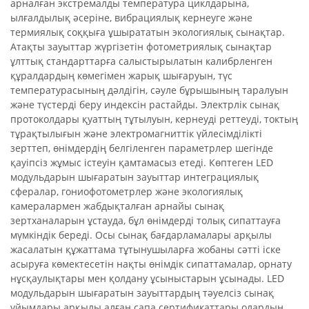
арналған экстремалды температура циклдарына,
ылғалдылық әсеріне, вибрациялық кернеуге және
термиялық соққыға ұшырататын экологиялық сынақтар.
Атақты зауыттар жүргізетін фотометриялық сынақтар
ұлттық стандарттарға салыстырылатын калибрленген
құралдардың көмегімен жарық шығаруын, түс
температурасының дәлдігін, сәуле бұрышының таралуын
және түстерді беру индексін растайды. Электрлік сынақ
протоколдары қуаттың тұтылуын, кернеуді реттеуді, токтың
тұрақтылығын және электромагниттік үйлесімділікті
зерттеп, өнімдердің белгіленген параметрлер шегінде
қауіпсіз жұмыс істеуін қамтамасыз етеді. Көптеген LED
модульдарын шығаратын зауыттар интеграциялық
сфералар, гониофотометрлер және экологиялық
камералармен жабдықталған арнайы сынақ
зертханаларын ұстауда, бұл өнімдерді толық сипаттауға
мүмкіндік береді. Осы сынақ бағдарламалары арқылы
жасалатын құжаттама тұтынушыларға жобаны сәтті іске
асыруға көмектесетін нақты өнімдік сипаттамалар, орнату
нұсқаулықтары мен қолдану ұсыныстарын ұсынады. LED
модульдарын шығаратын зауыттардың тәуелсіз сынақ
ұйымдары арқылы алған сапа сертификаттары олардың