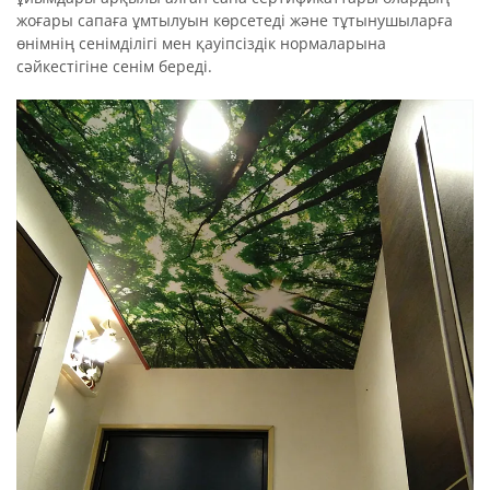
жоғары сапаға ұмтылуын көрсетеді және тұтынушыларға
өнімнің сенімділігі мен қауіпсіздік нормаларына
сәйкестігіне сенім береді.