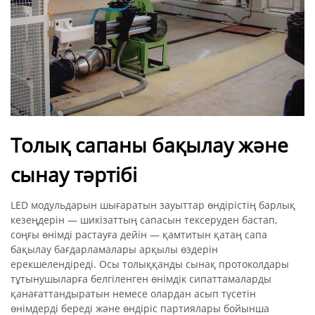
Толық сапаны бақылау және
сынау тәртібі
LED модульдарын шығаратын зауыттар өндірістің барлық
кезеңдерін — шикізаттың сапасын тексеруден бастап,
соңғы өнімді растауға дейін — қамтитын қатаң сапа
бақылау бағдарламалары арқылы өздерін
ерекшелендіреді. Осы толыққанды сынақ протоколдары
тұтынушыларға белгіленген өнімдік сипаттамаларды
қанағаттандыратын немесе олардан асып түсетін
өнімдерді береді және өндіріс партиялары бойынша