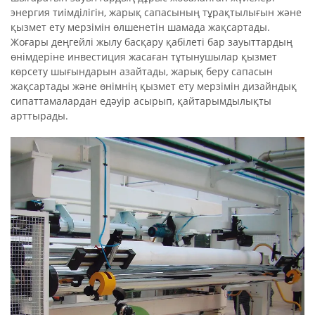
энергия тиімділігін, жарық сапасының тұрақтылығын және
қызмет ету мерзімін өлшенетін шамада жақсартады.
Жоғары деңгейлі жылу басқару қабілеті бар зауыттардың
өнімдеріне инвестиция жасаған тұтынушылар қызмет
көрсету шығындарын азайтады, жарық беру сапасын
жақсартады және өнімнің қызмет ету мерзімін дизайндық
сипаттамалардан едәуір асырып, қайтарымдылықты
арттырады.