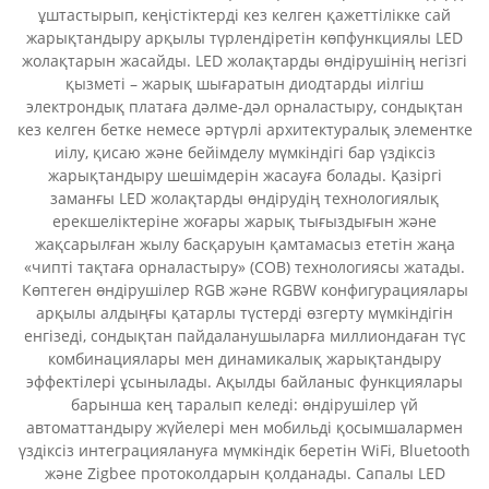
ұштастырып, кеңістіктерді кез келген қажеттілікке сай
жарықтандыру арқылы түрлендіретін көпфункциялы LED
жолақтарын жасайды. LED жолақтарды өндірушінің негізгі
қызметі – жарық шығаратын диодтарды иілгіш
электрондық платаға дәлме-дәл орналастыру, сондықтан
кез келген бетке немесе әртүрлі архитектуралық элементке
иілу, қисаю және бейімделу мүмкіндігі бар үздіксіз
жарықтандыру шешімдерін жасауға болады. Қазіргі
заманғы LED жолақтарды өндірудің технологиялық
ерекшеліктеріне жоғары жарық тығыздығын және
жақсарылған жылу басқаруын қамтамасыз ететін жаңа
«чипті тақтаға орналастыру» (COB) технологиясы жатады.
Көптеген өндірушілер RGB және RGBW конфигурациялары
арқылы алдыңғы қатарлы түстерді өзгерту мүмкіндігін
енгізеді, сондықтан пайдаланушыларға миллиондаған түс
комбинациялары мен динамикалық жарықтандыру
эффектілері ұсынылады. Ақылды байланыс функциялары
барынша кең таралып келеді: өндірушілер үй
автоматтандыру жүйелері мен мобильді қосымшалармен
үздіксіз интеграциялануға мүмкіндік беретін WiFi, Bluetooth
және Zigbee протоколдарын қолданады. Сапалы LED