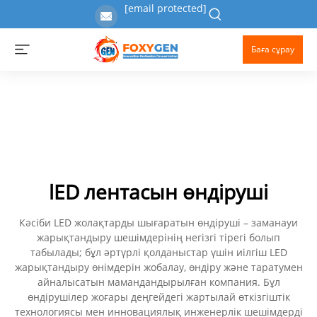
[email protected]
Баға сұрау
lED лентасын өндіруші
Кәсіби LED жолақтарды шығаратын өндіруші – заманауи
жарықтандыру шешімдерінің негізгі тірегі болып
табылады; бұл әртүрлі қолданыстар үшін иілгіш LED
жарықтандыру өнімдерін жобалау, өндіру және таратумен
айналысатын мамандандырылған компания. Бұл
өндірушілер жоғары деңгейдегі жартылай өткізгіштік
технологиясы мен инновациялық инженерлік шешімдерді