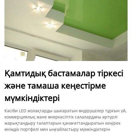
Қамтидық бастамалар тіркесі
және тамаша кеңестірме
мүмкіндіктері
Кәсіби LED жолақтарды шығаратын өндірушілер тұрғын үй,
коммерциялық және өнеркәсіптік салалардағы әртүрлі
жарықтандыру талаптарын қанағаттандыратын кеңірек
өнімдік портфелі мен ыңғайластыру мүмкіндіктерін