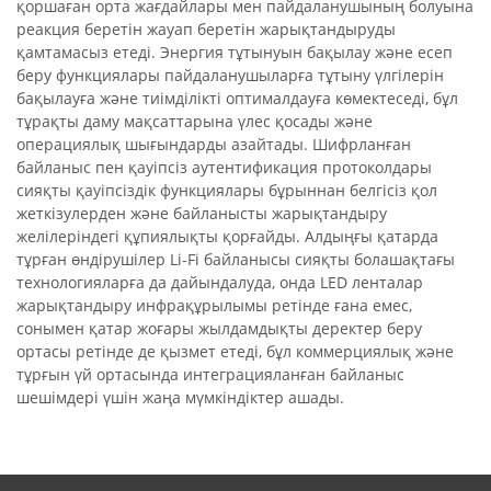
қоршаған орта жағдайлары мен пайдаланушының болуына
реакция беретін жауап беретін жарықтандыруды
қамтамасыз етеді. Энергия тұтынуын бақылау және есеп
беру функциялары пайдаланушыларға тұтыну үлгілерін
бақылауға және тиімділікті оптималдауға көмектеседі, бұл
тұрақты даму мақсаттарына үлес қосады және
операциялық шығындарды азайтады. Шифрланған
байланыс пен қауіпсіз аутентификация протоколдары
сияқты қауіпсіздік функциялары бұрыннан белгісіз қол
жеткізулерден және байланысты жарықтандыру
желілеріндегі құпиялықты қорғайды. Алдыңғы қатарда
тұрған өндірушілер Li-Fi байланысы сияқты болашақтағы
технологияларға да дайындалуда, онда LED ленталар
жарықтандыру инфрақұрылымы ретінде ғана емес,
сонымен қатар жоғары жылдамдықты деректер беру
ортасы ретінде де қызмет етеді, бұл коммерциялық және
тұрғын үй ортасында интеграцияланған байланыс
шешімдері үшін жаңа мүмкіндіктер ашады.