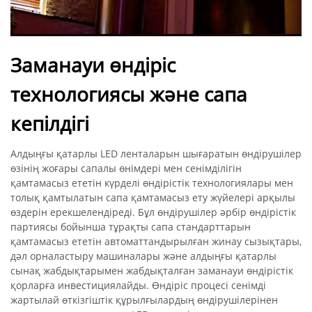
Заманауи өндіріс
технологиясы және сапа
кепілдігі
Алдыңғы қатарлы LED ленталарын шығаратын өндірушілер
өзінің жоғары сапалы өнімдері мен сенімділігін
қамтамасыз ететін күрделі өндірістік технологиялары мен
толық қамтылатын сапа қамтамасыз ету жүйелері арқылы
өздерін ерекшелендіреді. Бұл өндірушілер әрбір өндірістік
партиясы бойынша тұрақты сапа стандарттарын
қамтамасыз ететін автоматтандырылған жинау сызықтары,
дәл орналастыру машиналары және алдыңғы қатарлы
сынақ жабдықтарымен жабдықталған заманауи өндірістік
қорларға инвестициялайды. Өндіріс процесі сенімді
жартылай өткізгіштік құрылғылардың өндірушілерінен