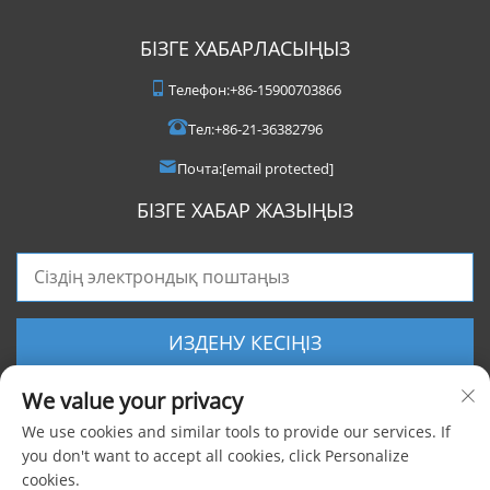
БІЗГЕ ХАБАРЛАСЫҢЫЗ
Телефон:
+86-15900703866
Тел:
+86-21-36382796
Почта:
[email protected]
БІЗГЕ ХАБАР ЖАЗЫҢЫЗ
ИЗДЕНУ КЕСІҢІЗ
We value your privacy
We use cookies and similar tools to provide our services. If
you don't want to accept all cookies, click Personalize
cookies.
Барлық құқықтар сақталған © 2025 Shanghai Foxygen Industrial Co., Ltd.