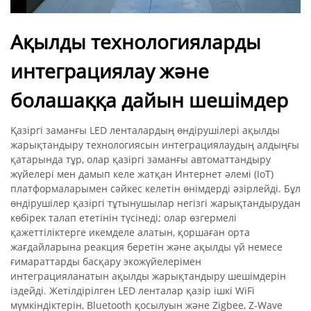
Ақылды технологияларды
интеграциялау және
болашаққа дайын шешімдер
Қазіргі заманғы LED ленталардың өндірушілері ақылды
жарықтандыру технологиясын интеграциялаудың алдыңғы
қатарында тұр, олар қазіргі заманғы автоматтандыру
жүйелері мен дамып келе жатқан Интернет әлемі (IoT)
платформаларымен сәйкес келетін өнімдерді әзірлейді. Бұл
өндірушілер қазіргі тұтынушылар негізгі жарықтандырудан
көбірек талап ететінін түсінеді; олар өзгермелі
қажеттіліктерге икемделе алатын, қоршаған орта
жағдайларына реакция беретін және ақылды үй немесе
ғимараттарды басқару экожүйелерімен
интеграцияланатын ақылды жарықтандыру шешімдерін
іздейді. Жетілдірілген LED ленталар қазір ішкі WiFi
мүмкіндіктерін, Bluetooth қосылуын және Zigbee, Z-Wave