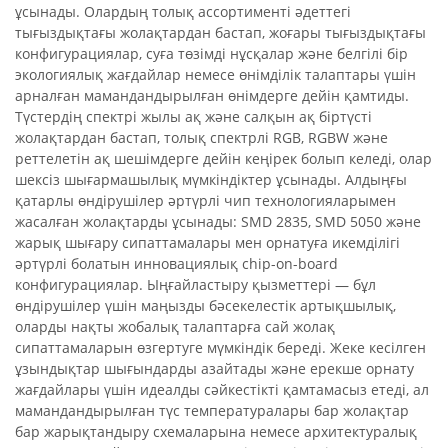
ұсынады. Олардың толық ассортименті әдеттегі
тығыздықтағы жолақтардан бастап, жоғары тығыздықтағы
конфигурациялар, суға төзімді нұсқалар және белгілі бір
экологиялық жағдайлар немесе өнімділік талаптары үшін
арналған мамандандырылған өнімдерге дейін қамтиды.
Түстердің спектрі жылы ақ және салқын ақ біртүсті
жолақтардан бастап, толық спектрлі RGB, RGBW және
реттелетін ақ шешімдерге дейін кеңірек болып келеді, олар
шексіз шығармашылық мүмкіндіктер ұсынады. Алдыңғы
қатарлы өндірушілер әртүрлі чип технологияларымен
жасалған жолақтарды ұсынады: SMD 2835, SMD 5050 және
жарық шығару сипаттамалары мен орнатуға икемділігі
әртүрлі болатын инновациялық chip-on-board
конфигурациялар. Ыңғайластыру қызметтері — бұл
өндірушілер үшін маңызды бәсекелестік артықшылық,
оларды нақты жобалық талаптарға сай жолақ
сипаттамаларын өзгертуге мүмкіндік береді. Жеке кесілген
ұзындықтар шығындарды азайтады және ерекше орнату
жағдайлары үшін идеалды сәйкестікті қамтамасыз етеді, ал
мамандандырылған түс температуралары бар жолақтар
бар жарықтандыру схемаларына немесе архитектуралық