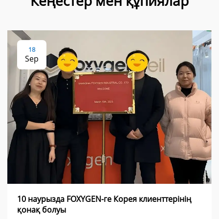
Кеңестер мен құпиялар
18
Sep
10 наурызда FOXYGEN-ге Корея клиенттерінің
қонақ болуы