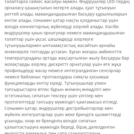
талаптарға сәйкес жасалуы мүмкін. Өндірушілер LED-тердің
орналасу қашықтығын өзгерте алады, қуат тұтынуын
реттей алады, мамандандырылған басқару құрылғыларын
енгізе алады, сонымен қатар нақты қолданыстар үшін
өзіндік коннекторлық жүйелерді әзірлей алады. Кәсіби
өндірушілер қиын орнатулар немесе мамандандырылған
талаптар үшін ұқсас шешімдерді әзірлеуге
тұтынушылармен ынтымақтастық жасайтын арнайы
инженерлік топтарды ұстаған. Бұған жоғары амбиенттік
температурадағы ортада жақсартылған жылу басқаруы бар
жолақтарды әзірлеу, дискретті орнатулар үшін өте жұқа
профильдерді жасау немесе интегралданған сенсорлар
немесе байланыс протоколдары сияқты қосымша
функцияларды енгізу кіреді. Тұтынушылар үлкен
тапсырыстарға өтпес бұрын өнімнің өнімділігі мен
эстетикалық сипатын тексеру үшін үлгілер мен
прототиптерді тапсыру мүмкіндігі қамтамасыз етіледі.
Сонымен қатар, өндірушілер дистрибьюторлар мен
жүйелік интеграторлар үшін жеке брендтік қызметтерді
ұсынады, олар өз брендінің өзіндік сипатын
қалыптастыруға мүмкіндік береді, бірақ дәлелденген
өндірістік мамандық пен сапа стандарттарын