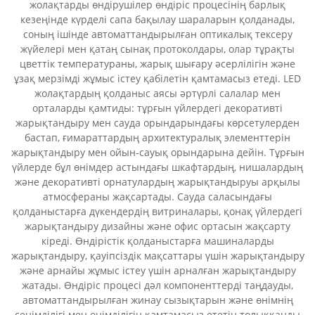
жолақтарды өндірушілер өндіріс процесінің барлық
кезеңінде күрделі сапа бақылау шараларын қолданады,
соның ішінде автоматтандырылған оптикалық тексеру
жүйелері мен қатаң сынақ протоколдары, олар тұрақты
цветтік температураны, жарық шығару әсерлілігін және
ұзақ мерзімді жұмыс істеу қабілетін қамтамасыз етеді. LED
жолақтардың қолданыс аясы әртүрлі салалар мен
орталарды қамтиды: тұрғын үйлердегі декоративті
жарықтандыру мен сауда орындарындағы көрсетулерден
бастап, ғимараттардың архитектуралық элементтерін
жарықтандыру мен ойын-сауық орындарына дейін. Тұрғын
үйлерде бұл өнімдер астындағы шкафтардың, нишалардың
және декоративті орнатулардың жарықтандыруы арқылы
атмосфераны жақсартады. Сауда саласындағы
қолданыстарға дүкендердің витриналары, қонақ үйлердегі
жарықтандыру дизайны және офис ортасын жақсарту
кіреді. Өндірістік қолданыстарға машиналарды
жарықтандыру, қауіпсіздік мақсаттары үшін жарықтандыру
және арнайы жұмыс істеу үшін арналған жарықтандыру
жатады. Өндіріс процесі дәл компоненттерді таңдауды,
автоматтандырылған жинау сызықтарын және өнімнің
сенімділігі мен өнімділігін қамтамасыз ететін толыққанды