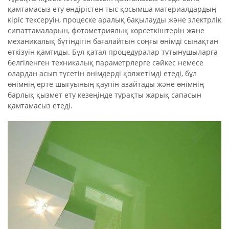
қамтамасыз ету өндірістен тыс қосымша материалдардың
кіріс тексеруін, процеске аралық бақылауды және электрлік
сипаттамаларын, фотометриялық көрсеткіштерін және
механикалық бүтіндігін бағалайтын соңғы өнімді сынақтан
өткізуін қамтиды. Бұл қатал процедуралар тұтынушыларға
белгіленген техникалық параметрлерге сәйкес немесе
олардан асып түсетін өнімдерді қолжетімді етеді, бұл
өнімнің ерте шығуының қаупін азайтады және өнімнің
барлық қызмет ету кезеңінде тұрақты жарық сапасын
қамтамасыз етеді.