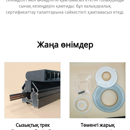
сынақ кезеңдерін қамтиды; бұл халықаралық
сертификаттау талаптарына сәйкестікті қамтамасыз етеді.
Жаңа өнімдер
Сызықтық трек
Төменгі жарық