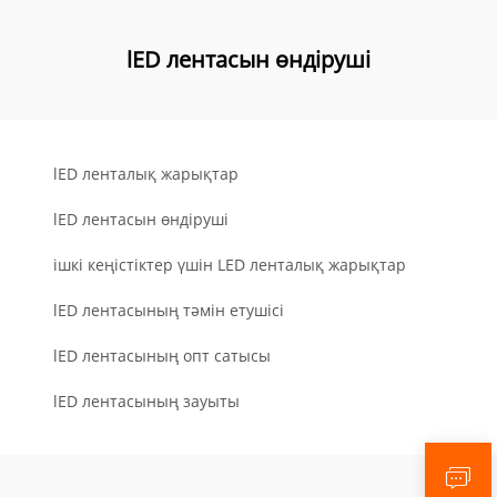
lED лентасын өндіруші
lED ленталық жарықтар
lED лентасын өндіруші
ішкі кеңістіктер үшін LED ленталық жарықтар
lED лентасының тәмін етушісі
lED лентасының опт сатысы
lED лентасының зауыты