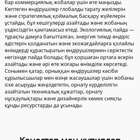
бар коммерциялық жобалар үшін өте маңызды.
Көптеген өндірушілер глобалды тарату желілерін
және стратегиялық қоймалық басқару жүйелерін
ұстайды, бұл кешігулерді азайтады және жобаның
үздіксіздігін қамтамасыз етеді. Экологиялық пайда —
тұрақты дамуға бағытталған, энергия тиімді өндіріс
әдістерін қолданатын және экожағдайларға қолайлы
өнімдерді құрастыратын өндірушілермен серіктестік
негізінде пайда болады; бұл қоршаған ортаға әсерін
азайтады және әрі өте жоғары өнімділік көрсетеді.
Сонымен қатар, орныққан өндірушілер кәсіби
құрылысшылар мен өзіңе жасаушылар үшін жобаны
іске асыруды жеңілдететін, орнату күрделілігін
азайтатын техникалық құжаттар, орнату
нұсқаулықтары және дизайнерлік көмек сияқты
құнды ресурстарды да ұсынады.