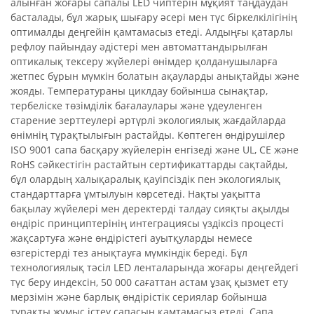
алынған жоғары сапалы LED чиптерін мұқият таңдаудан
басталады, бұл жарық шығару әсері мен түс біркелкілігінің
оптималды деңгейін қамтамасыз етеді. Алдыңғы қатарлы
рефлоу пайындау әдістері мен автоматтандырылған
оптикалық тексеру жүйелері өнімдер қолданушыларға
жетпес бұрын мүмкін болатын ақауларды анықтайды және
жояды. Температураны циклдау бойынша сынақтар,
тербеліске төзімділік бағалаулары және үдеуленген
старение зерттеулері әртүрлі экологиялық жағдайларда
өнімнің тұрақтылығын растайды. Көптеген өндірушілер
ISO 9001 сапа басқару жүйелерін енгізеді және UL, CE және
RoHS сәйкестігін растайтын сертификаттарды сақтайды,
бұл олардың халықаралық қауіпсіздік пен экологиялық
стандарттарға ұмтылуын көрсетеді. Нақты уақытта
бақылау жүйелері мен деректерді талдау сияқты ақылды
өндіріс принциптерінің интеграциясы үздіксіз процесті
жақсартуға және өндірістегі ауытқуларды немесе
өзгерістерді тез анықтауға мүмкіндік береді. Бұл
технологиялық тәсіл LED ленталарында жоғары деңгейдегі
түс беру индексін, 50 000 сағаттан астам ұзақ қызмет ету
мерзімін және барлық өндірістік сериялар бойынша
тұрақты жұмыс істеу сапасын қамтамасыз етеді. Сапа