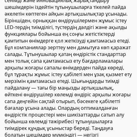
сенімді және инновациялық жарықтандыру
шешімдерін іздейтін тұтынушыларға тікелей пайда
әкелетін көптеген айқын артықшылықтар ұсынады.
Біріншіден, орныққан өндірушілермен жұмыс істеу
LED-тердің тиімділігі, түстердің дәлдігі және ақылды
функциялары бойынша ең соңғы жетістіктерді
қамтитын өнімдерге қол жеткізуді қамтамасыз етеді.
Бұл компаниялар зерттеу мен дамытуға көп қаражат
салады. Тұтынушылар қатаң өндірістік стандарттар
мен толық сапа қамтамасыз ету бағдарламалары
арқылы жоғары сапалы өнімдерден пайда көреді,
бұл тұрақты жұмыс істеу қабілеті мен ұзақ қызмет ету
мерзімін қамтамасыз етеді. Шығындарды тиімді
пайдалану — тағы бір маңызды артықшылық,
өйткені өндірушілер көлемді өндіріс арқылы жоғары
сапа деңгейін сақтай отырып, бәсекеге қабілетті
бағалар ұсына алады. Олардың оптималданған
өндірістік процестері мен шикізаттарды сатып алу
бойынша көлемді тәжірибесі тұтынушыларға
тиімдірек құндық ұсыныстар береді. Таңдауға
болатын шешімдер мүмкіндігі — негізгі