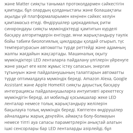
және Matter сияқты танымал протоколдармен сәйкестігін
қамтиды, бұл олардың қолданыстағы және болашақтағы
ақылды үй платформаларымен кеңінен сәйкес келуін
қамтамасыз етеді. Өндірушілер циркадиялық ритм
синхрондауы сияқты мүмкіндіктерді қамтитын күрделі
басқару алгоритмдерін енгізуде, яғни жарықтандыру тәулік
бойы табиғи биологиялық циклдарды қолдай отырып, түс
температурасын автоматты түрде реттейді және адамның
жалпы жағдайын жақсартады. Машиналық оқыту
мүмкіндіктері LED ленталарға пайдалану үлгілерін үйренуге
және уақыт өте келе жұмыс істеу сапасын, энергия
тұтынуын және пайдаланушының талаптарын автоматты
түрде оптималдауға мүмкіндік береді. Amazon Alexa, Google
Assistant және Apple HomeKit сияқты дауыстық басқару
интеграциясы пайдаланушыларға интуитивті әрекеттесу
мүмкіндігін береді, ал мобильді қосымшалар жеке LED
ленталар немесе толық жарықтандыру желілерін
бақылауға толық мүмкіндік береді. Көптеген өндірушілер
айналадағы жарық деңгейін, аймақта болу-болмауын
немесе тіпті ауа сапасы параметрлерін анықтай алатын
ішкі сенсорлары бар LED ленталарды әзірлейді, бұл