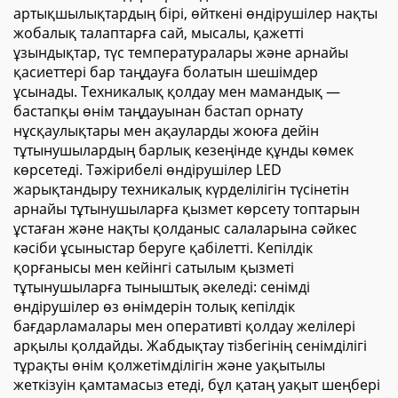
артықшылықтардың бірі, өйткені өндірушілер нақты
жобалық талаптарға сай, мысалы, қажетті
ұзындықтар, түс температуралары және арнайы
қасиеттері бар таңдауға болатын шешімдер
ұсынады. Техникалық қолдау мен мамандық —
бастапқы өнім таңдауынан бастап орнату
нұсқаулықтары мен ақауларды жоюға дейін
тұтынушылардың барлық кезеңінде құнды көмек
көрсетеді. Тәжірибелі өндірушілер LED
жарықтандыру техникалық күрделілігін түсінетін
арнайы тұтынушыларға қызмет көрсету топтарын
ұстаған және нақты қолданыс салаларына сәйкес
кәсіби ұсыныстар беруге қабілетті. Кепілдік
қорғанысы мен кейінгі сатылым қызметі
тұтынушыларға тыныштық әкеледі: сенімді
өндірушілер өз өнімдерін толық кепілдік
бағдарламалары мен оперативті қолдау желілері
арқылы қолдайды. Жабдықтау тізбегінің сенімділігі
тұрақты өнім қолжетімділігін және уақытылы
жеткізуін қамтамасыз етеді, бұл қатаң уақыт шеңбері