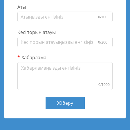
Аты
0/100
Кәсіпорын атауы
0/200
Хабарлама
0/1000
Жіберу