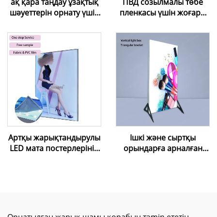
ақ қара таңдау ұзақтық
ПВД созылмалы төбе
шәуеттерін орнату үшін
пленкасы үшін жоғары
жұмсақ ПВХ ұзақтық
жиілікті екі басты пісіру
шәуеті сапасы жоғары
машинасы
Артқы жарықтандырулы
Ішкі және сыртқы
LED мата постерлерінің
орындарға арналған
рамасыз сыртқы
өздігінен тұратын
шамдық тақта, сыртқы
шамдық тақта,
SEG жарық шамдық
косметика, мейрамхана,
тақтасы, жарнамалық
пиво мәзірінің тақтасы,
жарық шамдық тақталар
алюминий рамалы LED
шамдық тақта,