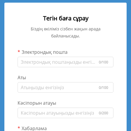
Тегін баға сұрау
Біздің өкіліміз сізбен жақын арада
байланысады.
Электрондық пошта
0/100
Аты
0/100
Кәсіпорын атауы
0/200
Хабарлама