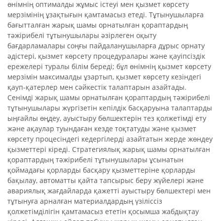
өнімнің оптималды жұмыс істеуі мен қызмет көрсету
мерзімінің ұзақтығын қамтамасыз етеді. Тұтынушыларға
бағытталған жарық шамы орнатылған қораптардың
тәжірибелі тұтынушылары әзірлеген оқыту
бағдарламалары соңғы пайдаланушыларға дұрыс орнату
әдістері, қызмет көрсету процедуралары және қауіпсіздік
ережелері туралы білім береді; бұл өнімнің қызмет көрсету
мерзімін максималды ұзартып, қызмет көрсету кезіндегі
қауп-қатерлер мен сәйкестік талаптарын азайтады.
Сенімді жарық шамы орнатылған қораптардың тәжірибелі
тұтынушылары жүргізетін кепілдік басқаруына талаптарды
ыңғайлы өңдеу, ауыстыру бөлшектерін тез қолжетімді ету
және ақаулар туындаған кезде тоқтатуды және қызмет
көрсету процесіндегі кедергілерді азайтатын жерде жөндеу
қызметтері кіреді. Стратегиялық жарық шамы орнатылған
қораптардың тәжірибелі тұтынушылары ұсынатын
қоймадағы қорларды басқару қызметтеріне қорларды
бақылау, автоматты қайта тапсырыс беру жүйелері және
авариялық жағдайларда қажетті ауыстыру бөлшектері мен
тұтынуға арналған материалдардың үзіліссіз
қолжетімділігін қамтамасыз ететін қосымша жабдықтау