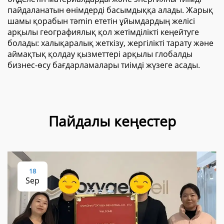
пайдаланатын өнімдерді басымдыққа алады. Жарық
шамы қорабын тәmin ететін ұйымдардың желісі
арқылы географиялық қол жетімділікті кеңейтуге
болады: халықаралық жеткізу, жергілікті тарату және
аймақтық қолдау қызметтері арқылы глобалды
бизнес-өсу бағдарламалары тиімді жүзеге асады.
Пайдалы кеңестер
18
Sep