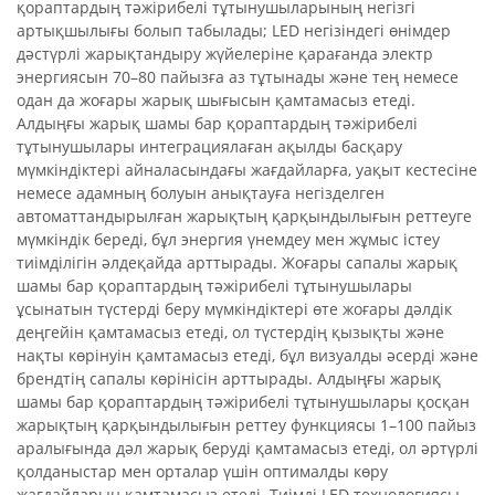
қораптардың тәжірибелі тұтынушыларының негізгі
артықшылығы болып табылады; LED негізіндегі өнімдер
дәстүрлі жарықтандыру жүйелеріне қарағанда электр
энергиясын 70–80 пайызға аз тұтынады және тең немесе
одан да жоғары жарық шығысын қамтамасыз етеді.
Алдыңғы жарық шамы бар қораптардың тәжірибелі
тұтынушылары интеграциялаған ақылды басқару
мүмкіндіктері айналасындағы жағдайларға, уақыт кестесіне
немесе адамның болуын анықтауға негізделген
автоматтандырылған жарықтың қарқындылығын реттеуге
мүмкіндік береді, бұл энергия үнемдеу мен жұмыс істеу
тиімділігін әлдеқайда арттырады. Жоғары сапалы жарық
шамы бар қораптардың тәжірибелі тұтынушылары
ұсынатын түстерді беру мүмкіндіктері өте жоғары дәлдік
деңгейін қамтамасыз етеді, ол түстердің қызықты және
нақты көрінуін қамтамасыз етеді, бұл визуалды әсерді және
брендтің сапалы көрінісін арттырады. Алдыңғы жарық
шамы бар қораптардың тәжірибелі тұтынушылары қосқан
жарықтың қарқындылығын реттеу функциясы 1–100 пайыз
аралығында дәл жарық беруді қамтамасыз етеді, ол әртүрлі
қолданыстар мен орталар үшін оптималды көру
жағдайларын қамтамасыз етеді. Тиімді LED технологиясы