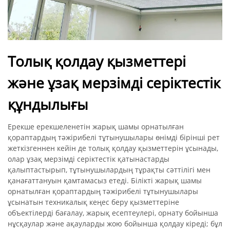
Толық қолдау қызметтері
және ұзақ мерзімді серіктестік
құндылығы
Ерекше ерекшеленетін жарық шамы орнатылған
қораптардың тәжірибелі тұтынушылары өнімді бірінші рет
жеткізгеннен кейін де толық қолдау қызметтерін ұсынады,
олар ұзақ мерзімді серіктестік қатынастарды
қалыптастырып, тұтынушылардың тұрақты сәттілігі мен
қанағаттануын қамтамасыз етеді. Білікті жарық шамы
орнатылған қораптардың тәжірибелі тұтынушылары
ұсынатын техникалық кеңес беру қызметтеріне
объектілерді бағалау, жарық есептеулері, орнату бойынша
нұсқаулар және ақауларды жою бойынша қолдау кіреді; бұл