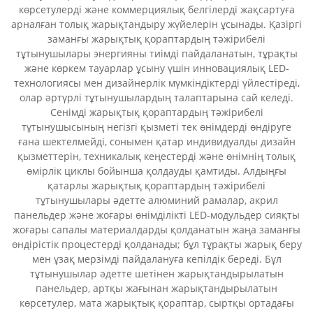
көрсетулерді және коммерциялық белгілерді жақсартуға
арналған толық жарықтандыру жүйелерін ұсынады. Қазіргі
заманғы жарықтық қораптардың тәжірибелі
тұтынушылары энергияны тиімді пайдаланатын, тұрақты
және көркем тауарлар ұсыну үшін инновациялық LED-
технологиясы мен дизайнерлік мүмкіндіктерді үйлестіреді,
олар әртүрлі тұтынушылардың талаптарына сай келеді.
Сенімді жарықтық қораптардың тәжірибелі
тұтынушысының негізгі қызметі тек өнімдерді өндіруге
ғана шектелмейді, сонымен қатар индивидуалды дизайн
қызметтерін, техникалық кеңестерді және өнімнің толық
өмірлік циклы бойынша қолдауды қамтиды. Алдыңғы
қатарлы жарықтық қораптардың тәжірибелі
тұтынушылары әдетте алюминий рамалар, акрил
панельдер және жоғары өнімділікті LED-модульдер сияқты
жоғары сапалы материалдарды қолданатын жаңа заманғы
өндірістік процестерді қолданады; бұл тұрақты жарық беру
мен ұзақ мерзімді пайдалануға кепілдік береді. Бұл
тұтынушылар әдетте шетінен жарықтандырылатын
панельдер, артқы жағынан жарықтандырылатын
көрсетулер, мата жарықтық қораптар, сыртқы ортадағы