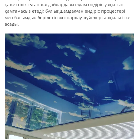
қажеттілік туған жағдайларда жылдам өндіріс уақытын
қамтамасыз етеді; бұл ықшамдалған өндіріс процестері
мен басымдық берілетін жоспарлау жүйелері арқылы іске
асады.