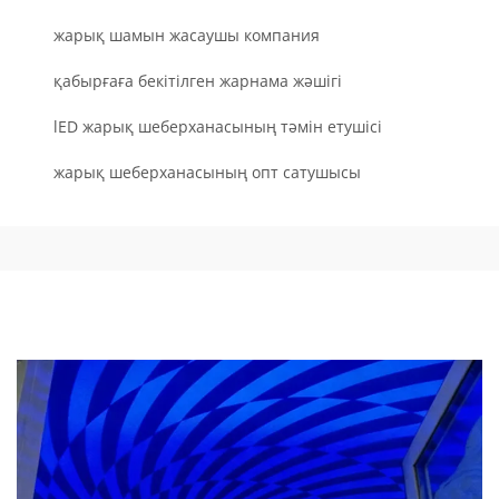
жарық шамын жасаушы компания
қабырғаға бекітілген жарнама жәшігі
lED жарық шеберханасының тәмін етушісі
жарық шеберханасының опт сатушысы