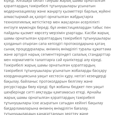
кіреді. Алғашқы ойлап табушы жарық шамы орнатылған
қораптардың тәжірибелі тұтынушылары ұсынатын
модернизациялау және жаңарту қызметтері барлық жүйені
алмастырмай-ақ қазіргі орнатылған жабдықтарға
технологиялық жетістіктер мен жақсарған әсерлілікті
енгізуге мүмкіндік береді, бұл инвестициялардан табыс пен
пайдалы қызмет көрсету мерзімін ұзартады. Кәсіби жарық
шамы орнатылған қораптардың тәжірибелі тұтынушылары
қолданып отырған сапа кепілдігі протоколдарына қатаң
сынақ процедуралары, өнімнің өнімділігі туралы құжаттама
және әртүрлі нарық сегменттеріндегі салалық стандарттар
мен нормативтік талаптарға сай куәліктерді алу кіреді.
Тәжірибелі жарық шамы орнатылған қораптардың
тәжірибелі тұтынушылары ұсынатын жобаларды басқару
координациясына уақыт кестесін құру, негізгі кезеңдерді
бақылау, байланыс протоколдарын белгілеу және
ресурстарды бөлу кіреді; бұл жобаны бюджет пен уақыт
шеңберінде сәтті аяқтауды қамтамасыз етеді. Арнайы
жарық шамы орнатылған қораптардың тәжірибелі
тұтынушылары іске асыратын сатыдан кейінгі бақылау
бағдарламаларына өнімнің өнімділігін бағалау,
тұтынушылардың қанағаттануын зерттеу және