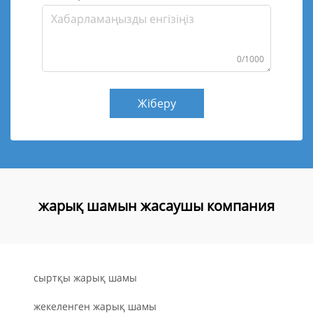
0/1000
Жіберу
жарық шамын жасаушы компания
сыртқы жарық шамы
жекеленген жарық шамы