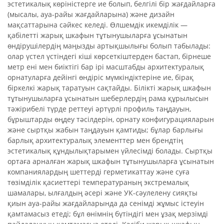
эстетикалық көріністерге ие болып, белгілі бір жағдайларға
(мысалы, ауа-райы жағдайларына) және дизайн
мақсаттарына сәйкес келеді. Өлшемдік икемділік —
қабілетті жарық шкафын тұтынушыларға ұсынатын
өндірушілердің маңызды артықшылығы болып табылады:
олар үстел үстіндегі кіші көрсеткіштерден бастап, бірнеше
метр ені мен биіктігі бар ірі масштабды архитектуралық
орнатуларға дейінгі өндіріс мүмкіндіктеріне ие, бірақ
біркелкі жарық таратуын сақтайды. Білікті жарық шкафын
тұтынушыларға ұсынатын шеберлердің рама құрылысын
тәжірибелі түрде реттеуі әртүрлі профиль таңдауын,
бұрыштарды өңдеу тәсілдерін, орнату конфигурацияларын
және сыртқы жабын таңдауын қамтиды; бұлар барлығы
барлық архитектуралық элементтер мен брендтің
эстетикалық құндылықтарымен үйлесімді болады. Сыртқы
ортаға арналған жарық шкафын тұтынушыларға ұсынатын
компаниялардың шеттерді герметикаттау және суға
төзімділік қасиеттері температураның экстремалық
шамалары, ылғалдың әсері және УК-сәулелену сияқты
қиын ауа-райы жағдайларында да сенімді жұмыс істеуін
қамтамасыз етеді; бұл өнімнің бүтіндігі мен ұзақ мерзімді