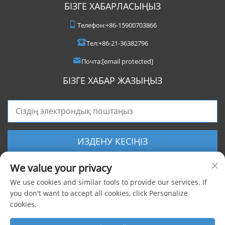
БІЗГЕ ХАБАРЛАСЫҢЫЗ
Телефон:
+86-15900703866
Тел:
+86-21-36382796
Почта:
[email protected]
БІЗГЕ ХАБАР ЖАЗЫҢЫЗ
ИЗДЕНУ КЕСІҢІЗ
We value your privacy
We use cookies and similar tools to provide our services. If
you don't want to accept all cookies, click Personalize
cookies.
Барлық құқықтар сақталған © 2025 Shanghai Foxygen Industrial Co., Ltd.
|
Жеке деректерді қорғау саясаты