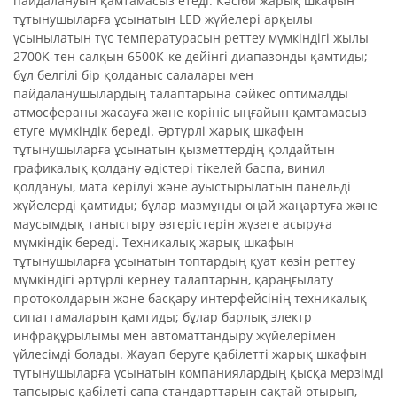
пайдалануын қамтамасыз етеді. Кәсіби жарық шкафын
тұтынушыларға ұсынатын LED жүйелері арқылы
ұсынылатын түс температурасын реттеу мүмкіндігі жылы
2700K-тен салқын 6500K-ке дейінгі диапазонды қамтиды;
бұл белгілі бір қолданыс салалары мен
пайдаланушылардың талаптарына сәйкес оптималды
атмосфераны жасауға және көрініс ыңғайын қамтамасыз
етуге мүмкіндік береді. Әртүрлі жарық шкафын
тұтынушыларға ұсынатын қызметтердің қолдайтын
графикалық қолдану әдістері тікелей баспа, винил
қолдануы, мата керілуі және ауыстырылатын панельді
жүйелерді қамтиды; бұлар мазмұнды оңай жаңартуға және
маусымдық таныстыру өзгерістерін жүзеге асыруға
мүмкіндік береді. Техникалық жарық шкафын
тұтынушыларға ұсынатын топтардың қуат көзін реттеу
мүмкіндігі әртүрлі кернеу талаптарын, қараңғылату
протоколдарын және басқару интерфейсінің техникалық
сипаттамаларын қамтиды; бұлар барлық электр
инфрақұрылымы мен автоматтандыру жүйелерімен
үйлесімді болады. Жауап беруге қабілетті жарық шкафын
тұтынушыларға ұсынатын компаниялардың қысқа мерзімді
тапсырыс қабілеті сапа стандарттарын сақтай отырып,