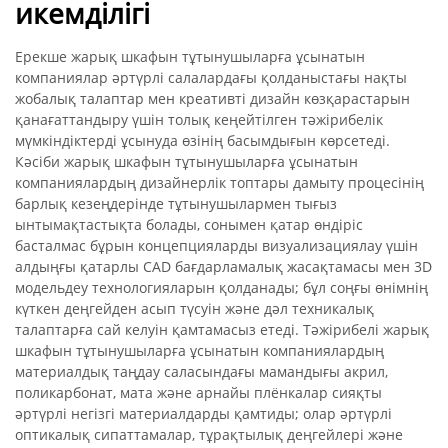
икемділігі
Ерекше жарық шкафын тұтынушыларға ұсынатын
компаниялар әртүрлі салалардағы қолданыстағы нақты
жобалық талаптар мен креативті дизайн көзқарастарын
қанағаттандыру үшін толық кеңейтілген тәжірибелік
мүмкіндіктерді ұсынуда өзінің басымдығын көрсетеді.
Кәсіби жарық шкафын тұтынушыларға ұсынатын
компаниялардың дизайнерлік топтары дамыту процесінің
барлық кезеңдерінде тұтынушылармен тығыз
ынтымақтастықта болады, сонымен қатар өндіріс
басталмас бұрын концепцияларды визуализациялау үшін
алдыңғы қатарлы CAD бағдарламалық жасақтамасы мен 3D
модельдеу технологияларын қолданады; бұл соңғы өнімнің
күткен деңгейден асып түсуін және дәл техникалық
талаптарға сай келуін қамтамасыз етеді. Тәжірибелі жарық
шкафын тұтынушыларға ұсынатын компаниялардың
материалдық таңдау саласындағы мамандығы акрил,
поликарбонат, мата және арнайы плёнкалар сияқты
әртүрлі негізгі материалдарды қамтиды; олар әртүрлі
оптикалық сипаттамалар, тұрақтылық деңгейлері және