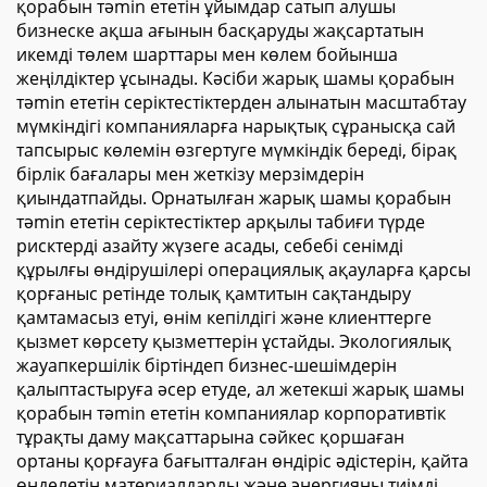
қорабын тәmin ететін ұйымдар сатып алушы
бизнеске ақша ағынын басқаруды жақсартатын
икемді төлем шарттары мен көлем бойынша
жеңілдіктер ұсынады. Кәсіби жарық шамы қорабын
тәmin ететін серіктестіктерден алынатын масштабтау
мүмкіндігі компанияларға нарықтық сұранысқа сай
тапсырыс көлемін өзгертуге мүмкіндік береді, бірақ
бірлік бағалары мен жеткізу мерзімдерін
қиындатпайды. Орнатылған жарық шамы қорабын
тәmin ететін серіктестіктер арқылы табиғи түрде
рисктерді азайту жүзеге асады, себебі сенімді
құрылғы өндірушілері операциялық ақауларға қарсы
қорғаныс ретінде толық қамтитын сақтандыру
қамтамасыз етуі, өнім кепілдігі және клиенттерге
қызмет көрсету қызметтерін ұстайды. Экологиялық
жауапкершілік біртіндеп бизнес-шешімдерін
қалыптастыруға әсер етуде, ал жетекші жарық шамы
қорабын тәmin ететін компаниялар корпоративтік
тұрақты даму мақсаттарына сәйкес қоршаған
ортаны қорғауға бағытталған өндіріс әдістерін, қайта
өңделетін материалдарды және энергияны тиімді