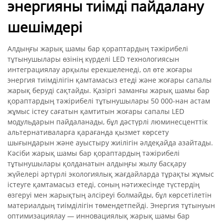
энергияны тиімді пайдалану
шешімдері
Алдыңғы жарық шамы бар қораптардың тәжірибелі
тұтынушылары өзінің күрделі LED технологиясын
интеграциялау арқылы ерекшеленеді, ол өте жоғары
энергия тиімділігін қамтамасыз етеді және жоғары сапалы
жарық беруді сақтайды. Қазіргі заманғы жарық шамы бар
қораптардың тәжірибелі тұтынушылары 50 000-нан астам
жұмыс істеу сағатын қамтитын жоғары сапалы LED
модульдарын пайдаланады, бұл дәстүрлі люминесценттік
альтернативаларға қарағанда қызмет көрсету
шығындарын және ауыстыру жиілігін әлдеқайда азайтады.
Кәсіби жарық шамы бар қораптардың тәжірибелі
тұтынушылары қолданатын алдыңғы жылу басқару
жүйелері әртүрлі экологиялық жағдайларда тұрақты жұмыс
істеуге қамтамасыз етеді, соның нәтижесінде түстердің
өзгеруі мен жарықтың әлсіреуі болмайды, бұл көрсетілетін
материалдың тиімділігін төмендетпейді. Энергия тұтынуын
оптимизациялау — инновациялық жарық шамы бар