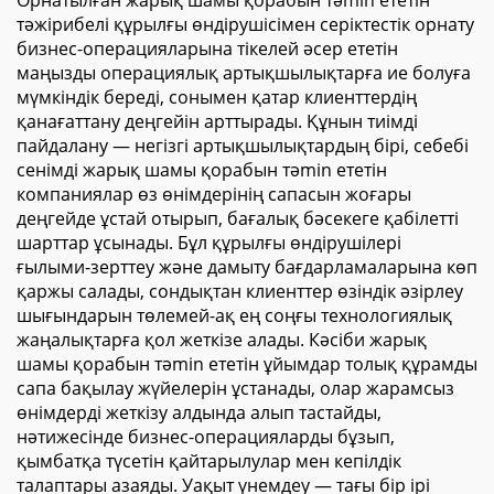
Орнатылған жарық шамы қорабын тәmin ететін
жарнамалық мақсатта
тәжірибелі құрылғы өндірушісімен серіктестік орнату
бизнес-операцияларына тікелей әсер ететін
маңызды операциялық артықшылықтарға ие болуға
мүмкіндік береді, сонымен қатар клиенттердің
қанағаттану деңгейін арттырады. Құнын тиімді
пайдалану — негізгі артықшылықтардың бірі, себебі
сенімді жарық шамы қорабын тәmin ететін
компаниялар өз өнімдерінің сапасын жоғары
деңгейде ұстай отырып, бағалық бәсекеге қабілетті
шарттар ұсынады. Бұл құрылғы өндірушілері
ғылыми-зерттеу және дамыту бағдарламаларына көп
қаржы салады, сондықтан клиенттер өзіндік әзірлеу
шығындарын төлемей-ақ ең соңғы технологиялық
жаңалықтарға қол жеткізе алады. Кәсіби жарық
шамы қорабын тәmin ететін ұйымдар толық құрамды
сапа бақылау жүйелерін ұстанады, олар жарамсыз
өнімдерді жеткізу алдында алып тастайды,
нәтижесінде бизнес-операцияларды бұзып,
қымбатқа түсетін қайтарылулар мен кепілдік
талаптары азаяды. Уақыт үнемдеу — тағы бір ірі