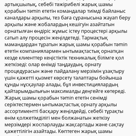
артықшылық, себебі тәжірибелі жарық шамы
қорабын тәmin ететін командалар тиімді байланыс
каналдары арқылы, тез баға сұранысына жауап беру
арқылы және жобалардың кешігуін азайтатын
орнатылған өндіріс жұмыс істеу процестері арқылы
сатып алу процесін жеңілдетеді. Тармақтық
мамандардан тұратын жарық шамы қорабын тәmin
ететін компаниялармен ынтымақтастық орнатқан
кезде клиенттер кеңістіктік техникалық білімге қол
жеткізеді: олар өнімді таңдаудың, орнату
процедурасын және пайдалану мерзімін ұзақтыру
үшін қажетті қызмет көрсету талаптары бойынша
құнды нұсқаулар алады, бұл инвестициялардың
қайтарымдылығын максималды деңгейге көтереді.
Жарық шамы қорабын тәmin ететін сенімді
серіктестермен ынтымақтастық орнату арқылы
ассортиментті басқару жеңілдейді, себебі тұрақты
өнім қолжетімділігі мен болжанатын жеткізу
мерзімдері жоспарлауды жақсартады және сақтау
қажеттілігін азайтады. Көптеген жарық шамы