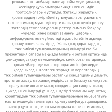
рекламалық таңбалар және арнайы медициналық
кескіндеу құрылғылары сияқты кең өнімдік
портфолиоларын ұстайды. Жетекші жарықтық
қораптардың тәжірибелі тұтынушылары ұсынатын
технологиялық мүмкіндіктерге жарықтың күшін реттеу,
түстердің температурасын реттеу, сымсыз басқару
жүйелері және қазіргі заманғы цифрлық
инфрақұрылыммен үйлесімді жұмыс істейтін ақылды
қосылу опциялары кіреді. Жарықтық қораптардың
тәжірибелі тұтынушыларының өнімдері кәсіби
презентация сапасы маңызды болатын ретейл ортасында,
денсаулық сақтау мекемелерінде, көлік орталықтарында,
қонақ үйлерінде және корпоративтік офислерде
қолданылады. Көптеген жарықтық қораптардың
тәжірибелі тұтынушылары бастапқы концепцияны дамыту,
прототип жасау, массалық өндіріс, сапа бағалау сынақтары,
оралу және логистикалық координация сияқты толық
циклды шешімдерді ұсынады. Қазіргі заманғы жарықтық
қораптардың тәжірибелі тұтынушыларының әмбебаптығы
нақты өлшемдік талаптарға, орнату конфигурацияларына,
электр қуатының сипаттамаларына және эстетикалық
талаптарға сай таңдауға мүмкіндік береді, сонымен қатар