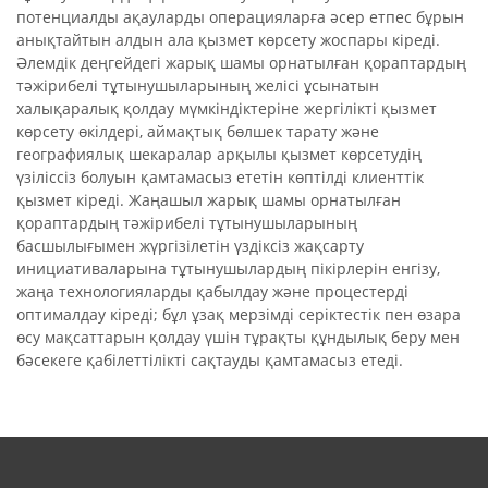
потенциалды ақауларды операцияларға әсер етпес бұрын
анықтайтын алдын ала қызмет көрсету жоспары кіреді.
Әлемдік деңгейдегі жарық шамы орнатылған қораптардың
тәжірибелі тұтынушыларының желісі ұсынатын
халықаралық қолдау мүмкіндіктеріне жергілікті қызмет
көрсету өкілдері, аймақтық бөлшек тарату және
географиялық шекаралар арқылы қызмет көрсетудің
үзіліссіз болуын қамтамасыз ететін көптілді клиенттік
қызмет кіреді. Жаңашыл жарық шамы орнатылған
қораптардың тәжірибелі тұтынушыларының
басшылығымен жүргізілетін үздіксіз жақсарту
инициативаларына тұтынушылардың пікірлерін енгізу,
жаңа технологияларды қабылдау және процестерді
оптималдау кіреді; бұл ұзақ мерзімді серіктестік пен өзара
өсу мақсаттарын қолдау үшін тұрақты құндылық беру мен
бәсекеге қабілеттілікті сақтауды қамтамасыз етеді.