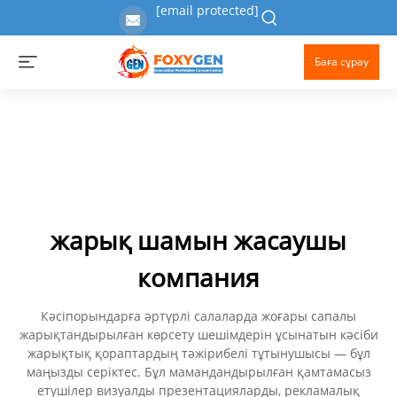
[email protected]
Баға сұрау
жарық шамын жасаушы
компания
Кәсіпорындарға әртүрлі салаларда жоғары сапалы
жарықтандырылған көрсету шешімдерін ұсынатын кәсіби
жарықтық қораптардың тәжірибелі тұтынушысы — бұл
маңызды серіктес. Бұл мамандандырылған қамтамасыз
етушілер визуалды презентацияларды, рекламалық