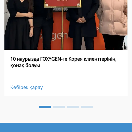
10 наурызда FOXYGEN-ге Корея клиенттерінің
қонақ болуы
Көбірек қарау