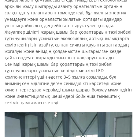
арқылы жылу шығаруды азайту орнатылатын ортаның
салқындату талаптарын төмендетеді, бұл жалпы энергия
үнемдеуге және орналастырылатын ортадағы адамдар
үшін ыңғайлылық деңгейін арттыруға үлес қосады.
Жауапкершілікті жарық шамы бар қораптардың тәжірибелі
тұтынушылары ұсынатын экологиялық артықшылықтарға
көміртектің ізін азайту, сынап сияқты қауыпты заттардың
жоғалуы және өнімдің қолданыстан шығарылған кезде
қайта өңдеуге жарамдылығының жақсаруы жатады.
Сенімді жарық шамы бар қораптардың тәжірибелі
тұтынушылары ұсынатын кепілдік мерзімі LED
компоненттері үшін әдетте 3–5 жылға созылады, бұл
өнімнің сенімділігіне деген сенімділікті көрсетеді және
клиенттерге ұзақ мерзімді шығындарды болжау мүмкіндігін
және инвестициялық шешімдері бойынша тыныштық
сезімін қамтамасыз етеді.