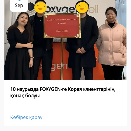
Sep
10 наурызда FOXYGEN-ге Корея клиенттерінің
қонақ болуы
Көбірек қарау