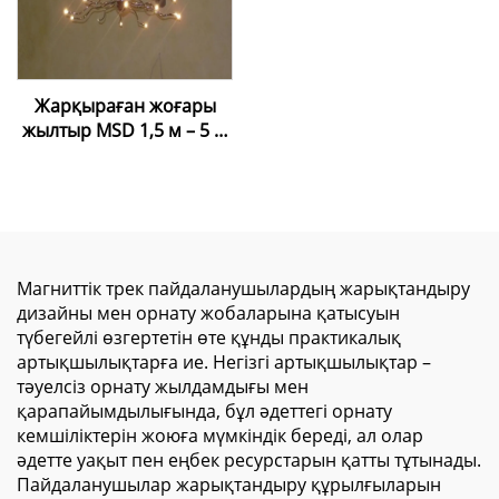
Жарқыраған жоғары
жылтыр MSD 1,5 м – 5 м
жылтыр таван пленкасы,
ПВХ лакты фольга
Магниттік трек пайдаланушылардың жарықтандыру
дизайны мен орнату жобаларына қатысуын
түбегейлі өзгертетін өте құнды практикалық
артықшылықтарға ие. Негізгі артықшылықтар –
тәуелсіз орнату жылдамдығы мен
қарапайымдылығында, бұл әдеттегі орнату
кемшіліктерін жоюға мүмкіндік береді, ал олар
әдетте уақыт пен еңбек ресурстарын қатты тұтынады.
Пайдаланушылар жарықтандыру құрылғыларын