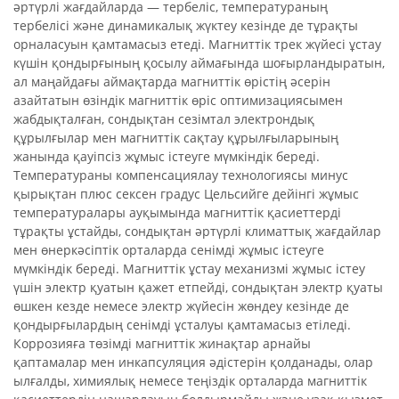
әртүрлі жағдайларда — тербеліс, температураның
тербелісі және динамикалық жүктеу кезінде де тұрақты
орналасуын қамтамасыз етеді. Магниттік трек жүйесі ұстау
күшін қондырғының қосылу аймағында шоғырландыратын,
ал маңайдағы аймақтарда магниттік өрістің әсерін
азайтатын өзіндік магниттік өріс оптимизациясымен
жабдықталған, сондықтан сезімтал электрондық
құрылғылар мен магниттік сақтау құрылғыларының
жанында қауіпсіз жұмыс істеуге мүмкіндік береді.
Температураны компенсациялау технологиясы минус
қырықтан плюс сексен градус Цельсийге дейінгі жұмыс
температуралары ауқымында магниттік қасиеттерді
тұрақты ұстайды, сондықтан әртүрлі климаттық жағдайлар
мен өнеркәсіптік орталарда сенімді жұмыс істеуге
мүмкіндік береді. Магниттік ұстау механизмі жұмыс істеу
үшін электр қуатын қажет етпейді, сондықтан электр қуаты
өшкен кезде немесе электр жүйесін жөндеу кезінде де
қондырғылардың сенімді ұсталуы қамтамасыз етіледі.
Коррозияға төзімді магниттік жинақтар арнайы
қаптамалар мен инкапсуляция әдістерін қолданады, олар
ылғалды, химиялық немесе теңіздік орталарда магниттік