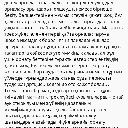
дереу орналастыра алады: тесіктерді тесудің, дәл
орналасу орындарын өлшеудің немесе бірнеше
бекіту бөлшектерімен жұмыс істеудің қажеті жоқ; бұл
қалыпты орнату әдістерімен салыстырғанда орнату
уақытын жетпіс пайызға дейін қысқартады. Магниттік
трек жүйесі элементтерді қайта орналастыруға
шексіз икемділік береді, яғни пайдаланушылар
әртүрлі орналасу нұсқаларын сынауға және тұрақсыз
талаптарға сәйкес келуге мүмкіндік алады, ал бұл
үшін орнату беттеріне тұрақты өзгерістер енгізудің
қажеті жоқ. Бұл икемділік жиі өзгеретін көрсету
жоспарлары бар сауда орындарында немесе тұрғын
үйлерде тұрғындар жарықтандыруды периодты
түрде жаңартқысы келгенде өте қажет болады.
Тізімдің тағы бір маңызды артықшылығы – құны
тиімділігі: магниттік трек жүйесі құрылғылардың оңай
ауыстырылуы мен жүйенің қарапайым
модификациялануы арқылы бастапқы орнату
шығындарын және ұзақ мерзімді жөндеу
шығындарын азайтады. Жүйе арнайы орнату