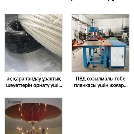
ақ қара таңдау ұзақтық
ПВД созылмалы төбе
шәуеттерін орнату үшін
пленкасы үшін жоғары
жұмсақ ПВХ ұзақтық
жиілікті екі басты пісіру
шәуеті сапасы жоғары
машинасы