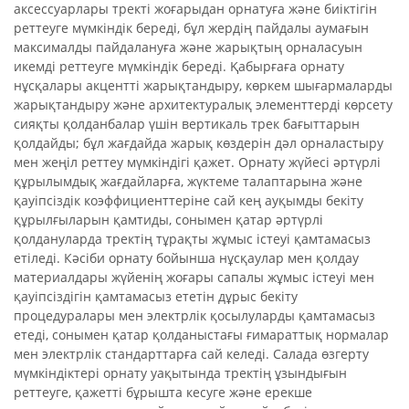
аксессуарлары тректі жоғарыдан орнатуға және биіктігін
реттеуге мүмкіндік береді, бұл жердің пайдалы аумағын
максималды пайдалануға және жарықтың орналасуын
икемді реттеуге мүмкіндік береді. Қабырғаға орнату
нұсқалары акцентті жарықтандыру, көркем шығармаларды
жарықтандыру және архитектуралық элементтерді көрсету
сияқты қолданбалар үшін вертикаль трек бағыттарын
қолдайды; бұл жағдайда жарық көздерін дәл орналастыру
мен жеңіл реттеу мүмкіндігі қажет. Орнату жүйесі әртүрлі
құрылымдық жағдайларға, жүктеме талаптарына және
қауіпсіздік коэффициенттеріне сай кең ауқымды бекіту
құрылғыларын қамтиды, сонымен қатар әртүрлі
қолдануларда тректің тұрақты жұмыс істеуі қамтамасыз
етіледі. Кәсіби орнату бойынша нұсқаулар мен қолдау
материалдары жүйенің жоғары сапалы жұмыс істеуі мен
қауіпсіздігін қамтамасыз ететін дұрыс бекіту
процедуралары мен электрлік қосылуларды қамтамасыз
етеді, сонымен қатар қолданыстағы ғимараттық нормалар
мен электрлік стандарттарға сай келеді. Салада өзгерту
мүмкіндіктері орнату уақытында тректің ұзындығын
реттеуге, қажетті бұрышта кесуге және ерекше