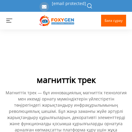
[email protected]
Баға сұрау
магниттік трек
Магниттік трек — бұл инновациялық магниттік технология
мен икемді орнату мүмкіндіктерін үйлестіретін
төңірегіндегі жарықтандыру инфрақұрылымының
революциялық шешімі. Бұл жаңа заманғы жүйе әртүрлі
жарықтандыру құрылғыларын, декоративті элементтерді
және функционалды қосымша құрылғыларды орнатуға
арналған көпмақсатты платформа құру үшін жұқа