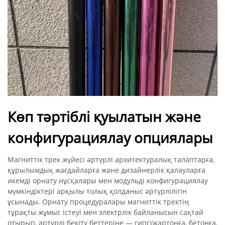
Көп тәртіблі қуылатын және
конфигурациялау опциялары
Магниттік трек жүйесі әртүрлі архитектуралық талаптарға,
құрылымдық жағдайларға және дизайнерлік қалауларға
икемді орнату нұсқалары мен модульді конфигурациялау
мүмкіндіктері арқылы толық қолданыс әртүрлілігін
ұсынады. Орнату процедуралары магниттік тректің
тұрақты жұмыс істеуі мен электрлік байланысын сақтай
отырып, әртүрлі бекіту беттеріне — гипсокартонға, бетонға,