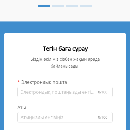
Тегін баға сұрау
Біздің өкіліміз сізбен жақын арада
байланысады.
Электрондық пошта
0/100
Аты
0/100