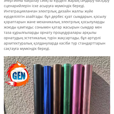
энергияны бақылау сияқты күрделі жарықтандыру басқару
сценарийлерін іске асыруға мүмкіндік береді.
Интеграцияланған электрлық дизайн жалпы жүйе
күрделілігін азайтады: бұл дербес қуат сымдарын, қосылу
қораптарын және механикалық электрлық қосылуларды
жоюды қамтиды; сонымен қатар жасырын сымдар мен
таза құрылғыларды орнату процедуралары арқылы
орнатудың эстетикалық түрін жақсартады, бұл әртүрлі
архитектуралық қолдануларда кәсіби түр стандарттарын
сақтауға мүмкіндік береді.