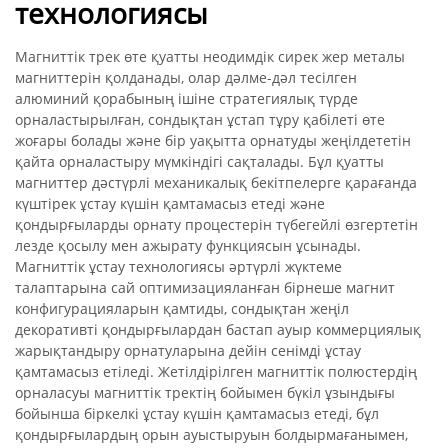
технологиясы
Магниттік трек өте қуатты неодимдік сирек жер металы
магниттерін қолданады, олар дәлме-дәл тесілген
алюминий қорабының ішіне стратегиялық түрде
орналастырылған, сондықтан ұстап тұру қабілеті өте
жоғары болады және бір уақытта орнатуды жеңілдететін
қайта орналастыру мүмкіндігі сақталады. Бұл қуатты
магниттер дәстүрлі механикалық бекітпелерге қарағанда
күштірек ұстау күшін қамтамасыз етеді және
қондырғыларды орнату процестерін түбегейлі өзгертетін
лезде қосылу мен ажырату функциясын ұсынады.
Магниттік ұстау технологиясы әртүрлі жүктеме
талаптарына сай оптимизацияланған бірнеше магнит
конфигурацияларын қамтиды, сондықтан жеңіл
декоративті қондырғылардан бастап ауыр коммерциялық
жарықтандыру орнатуларына дейін сенімді ұстау
қамтамасыз етіледі. Жетілдірілген магниттік полюстердің
орналасуы магниттік тректің бойымен бүкіл ұзындығы
бойынша біркелкі ұстау күшін қамтамасыз етеді, бұл
қондырғылардың орын ауыстыруын болдырмағанымен,