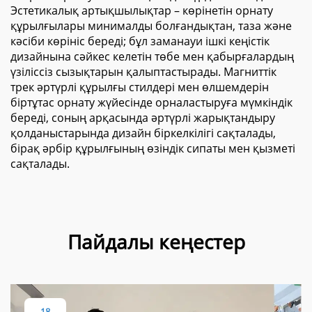
Эстетикалық артықшылықтар – көрінетін орнату
құрылғылары минималды болғандықтан, таза және
кәсіби көрініс береді; бұл заманауи ішкі кеңістік
дизайнына сәйкес келетін төбе мен қабырғалардың
үзіліссіз сызықтарын қалыптастырады. Магниттік
трек әртүрлі құрылғы стилдері мен өлшемдерін
біртұтас орнату жүйесінде орналастыруға мүмкіндік
береді, соның арқасында әртүрлі жарықтандыру
қолданыстарында дизайн біркелкілігі сақталады,
бірақ әрбір құрылғының өзіндік сипаты мен қызметі
сақталады.
Пайдалы кеңестер
18