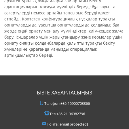
архитектуралық жағдайларға сай арнайы бекіту
адаптацияларын жасауға мүмкіндік береді; бұл зауытта
өзгертулерді немесе арнайы тапсырыс беруді қажет
етпейді. Көптеген конфигурациялық нұсқалар тұрақты
орнатуларды да, уақытша орнатуларды да қолдайды; бұл
жерде оңай орнату мен алу мүмкіндіктері киім-кешек жалға
беру, іс-шаралар үшін жарықтандыру және көрмелер үшін
орнату сияқты қолданбаларда қалыпты тұрақты бекіту
жүйелеріне қарағанда маңызды операциялық
артықшылықтар береді.
БІЗГЕ ХАБАРЛАСЫҢЫЗ
Телефон:
+86-15900703866
Тел:
+86-21-36382796
Почта:
[email protected]