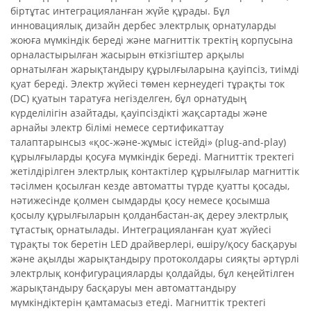
біртұтас интеграцияланған жүйе құрады. Бұл
инновациялық дизайн дербес электрлық орнатуларды
жоюға мүмкіндік береді және магниттік тректің корпусына
орналастырылған жасырын өткізгіштер арқылы
орнатылған жарықтандыру құрылғыларына қауіпсіз, тиімді
қуат береді. Электр жүйесі төмен кернеудегі тұрақты ток
(DC) қуатын таратуға негізделген, бұл орнатудың
күрделілігін азайтады, қауіпсіздікті жақсартады және
арнайы электр білімі немесе сертификаттау
талаптарынсыз «қос-және-жұмыс істейді» (plug-and-play)
құрылғыларды қосуға мүмкіндік береді. Магниттік тректегі
жетілдірілген электрлық контактілер құрылғылар магниттік
тәсілмен қосылған кезде автоматты түрде қуатты қосады,
нәтижесінде қолмен сымдарды қосу немесе қосымша
қосылу құрылғыларын қолданбастан-ақ дереу электрлық
тұтастық орнатылады. Интеграцияланған қуат жүйесі
тұрақты ток беретін LED драйверлері, өшіру/қосу басқаруы
және ақылды жарықтандыру протоколдары сияқты әртүрлі
электрлық конфигурацияларды қолдайды, бұл кеңейтілген
жарықтандыру басқаруы мен автоматтандыру
мүмкіндіктерін қамтамасыз етеді. Магниттік тректегі