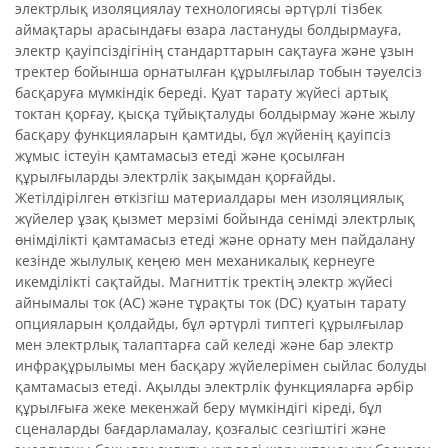
электрлық изоляциялау технологиясы әртүрлі тізбек
аймақтары арасындағы өзара ластануды болдырмауға,
электр қауіпсіздігінің стандарттарын сақтауға және ұзын
тректер бойынша орнатылған құрылғылар тобын тәуелсіз
басқаруға мүмкіндік береді. Қуат тарату жүйесі артық
токтан қорғау, қысқа тұйықталуды болдырмау және жылу
басқару функцияларын қамтиды, бұл жүйенің қауіпсіз
жұмыс істеуін қамтамасыз етеді және қосылған
құрылғыларды электрлік зақымдан қорғайды.
Жетілдірілген өткізгіш материалдары мен изоляциялық
жүйелер ұзақ қызмет мерзімі бойында сенімді электрлық
өнімділікті қамтамасыз етеді және орнату мен пайдалану
кезінде жылулық кеңею мен механикалық кернеуге
икемділікті сақтайды. Магниттік тректің электр жүйесі
айнымалы ток (AC) және тұрақты ток (DC) қуатын тарату
опцияларын қолдайды, бұл әртүрлі типтегі құрылғылар
мен электрлық талаптарға сай келеді және бар электр
инфрақұрылымы мен басқару жүйелерімен сыйлас болуды
қамтамасыз етеді. Ақылды электрлік функцияларға әрбір
құрылғыға жеке мекенжай беру мүмкіндігі кіреді, бұл
сценаларды бағдарламалау, қозғалыс сезгіштігі және