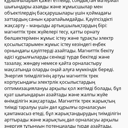
құрылғыларын қажет етпейді, сондықтан материал
шығындары азаяды және жұмысшылар мен
объектілердің басқарушылары үшін қоймадағы
заттардың санын қарапайымдайды. Қауіпсіздікті
жақсарту – маңызды артықшылықтардың бірі:
магниттік трек жүйелері тесу, қатты орнату
бөлшектерімен жұмыс істеу және тұрақты электр
қосылыстарымен жұмыс істеу кезіндегі еңбек
орнындағы қауіптерді азайтады. Магниттік бекіту
әдісі құрылғыларды сенімді түрде бекітеді және
тазалау, жөндеу немесе қайта орналастыру
мақсатында оларды оңай алуға мүмкіндік береді.
Энергия тиімділігінің артуы магниттік трек
корпусындағы электрлік қосылыстардың
оптимизациялануы арқылы қол жетімді болады, бұл
қуат шығындарын азайтады және жалпы жүйе
өнімділігін жақсартады. Магниттік трек жарықтың
тиімді таралуы үшін дәл құрылғы орналасуын
қамтамасыз етеді, бұл жарықтандырудың тиімділігін
арттырады және жарықтың дәл орналасуы арқылы
энергия тұтынуын потенциалды түрде азайтады.