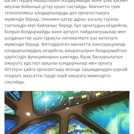
қасиеттердің нашарлауын болдырмайды және ұзақ қызмет
мерзімі бойынша ұстау күшін сақтайды. Магниттік трек
технологиясы қондырғыларды дәл орналастыруға
мүмкіндік береді, сонымен қатар дұрыс қосылу туралы
тактильдік кері байланыс береді, бұл орнатудың кездейсоқ
болуын болдырмайды және әртүрлі пайдаланушылар мен
қолданыстар үшін тұрақты нәтижелерге қол жеткізуге
мүмкіндік береді. Жетілдірілген магниттік конструкциялар
қондырғылардың кездейсоқ ажыратылуын болдырмайтын
қауіпсіздік функцияларын қамтиды, бірақ басқарылатын
ажырату әдістері арқылы қондырғылар мен орнату
беттерін қайта орналастыру кезінде зақымданудан қорғай
отырып, мақсатты түрде оңай ажырату мүмкіндігін
сақтайды.