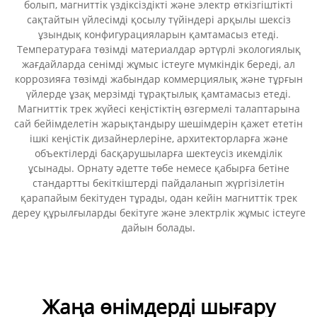
болып, магниттік үздіксіздікті және электр өткізгіштікті
сақтайтын үйлесімді қосылу түйіндері арқылы шексіз
ұзындық конфигурацияларын қамтамасыз етеді.
Температураға төзімді материалдар әртүрлі экологиялық
жағдайларда сенімді жұмыс істеуге мүмкіндік береді, ал
коррозияға төзімді жабындар коммерциялық және тұрғын
үйлерде ұзақ мерзімді тұрақтылық қамтамасыз етеді.
Магниттік трек жүйесі кеңістіктің өзгермелі талаптарына
сай бейімделетін жарықтандыру шешімдерін қажет ететін
ішкі кеңістік дизайнерлеріне, архитекторларға және
объектілерді басқарушыларға шектеусіз икемділік
ұсынады. Орнату әдетте төбе немесе қабырға бетіне
стандартты бекіткіштерді пайдаланып жүргізілетін
қарапайым бекітуден тұрады, одан кейін магниттік трек
дереу құрылғыларды бекітуге және электрлік жұмыс істеуге
дайын болады.
Жаңа өнімдерді шығару