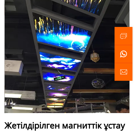
Жетілдірілген магниттік ұстау