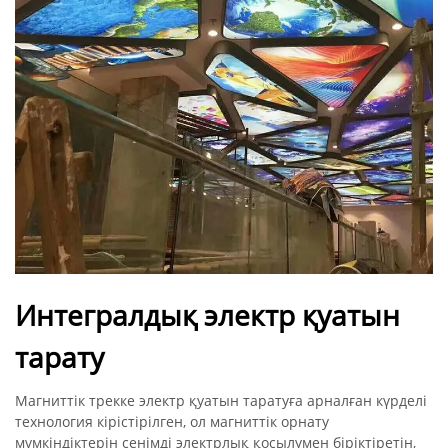
Интегралдық электр қуатын
тарату
Магниттік трекке электр қуатын таратуға арналған күрделі
технология кірістірілген, ол магниттік орнату
мүмкіндіктерін сенімді электрлық қосылумен біріктіретін,