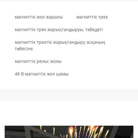
магниттік жол жарығы
магниттік трек
магниттік трек жарықтандыруы, төбедегі
магниттік тректік жарықтандыру асқаның
төбесіне
магниттік рельс жолы
48 В магниттік жол шамы