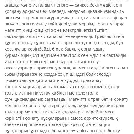
ағашқа және металдық негізге — сәйкес бекіту әдістерін
қолдану арқылы бейімделеді. Модульді дизайн ұзындығы
шектеусіз трек конфигурацияларын қамтамасыз етеді: дәл
шығарылған қосылу түйіндері ұзақ мерзімді орнатуларда
магниттік үздіксіздікті және электрлік өткізгіштікті
сақтайды, ал жұмыс сапасы төмендемейді. Трек бөліктері
құпия қосылу құрылғылары арқылы тұтас қосылады, бұл
қосылулар көрінбейді, бірақ барлық орнатудың
құрылымдық бүтіндігі мен электрлік сенімділігін сақтайды.
Иілген трек бөліктері мен бұрыштағы қосылу
аксессуарлары архитектуралық элементтерді, иілген таван
сызықтарын және кездейсоқ пішіндегі бөлмелердің
геометриясын қайталайтын күрделі трассалау
конфигурацияларын қамтамасыз етеді, сонымен қатар
толық магниттік ұстау қабілеті мен электрлік
функционалдылық сақталады. Магниттік трек бетке орнату
мен ішіне орнату әдістерін де қолдайды, бұл дизайнерлік
талаптар мен эстетикалық қалауларға қарай немесе
көрінетін орнату нұсқаларын, немесе архитектуралық
элементтер ішіне ерітілген (дискретті) интеграция
нұсқаларын ұсынады. Аспанға ілу үшін арналған бекіту