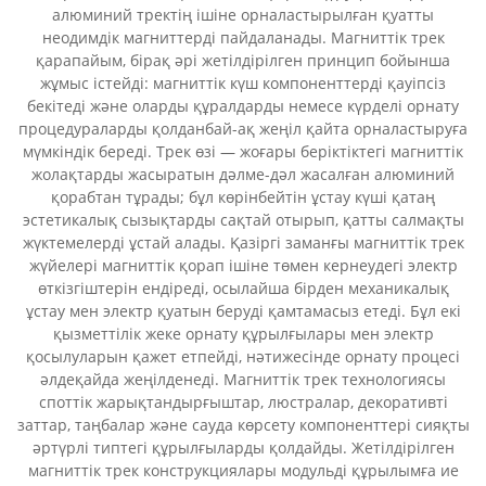
алюминий тректің ішіне орналастырылған қуатты
неодимдік магниттерді пайдаланады. Магниттік трек
қарапайым, бірақ әрі жетілдірілген принцип бойынша
жұмыс істейді: магниттік күш компоненттерді қауіпсіз
бекітеді және оларды құралдарды немесе күрделі орнату
процедураларды қолданбай-ақ жеңіл қайта орналастыруға
мүмкіндік береді. Трек өзі — жоғары беріктіктегі магниттік
жолақтарды жасыратын дәлме-дәл жасалған алюминий
қорабтан тұрады; бұл көрінбейтін ұстау күші қатаң
эстетикалық сызықтарды сақтай отырып, қатты салмақты
жүктемелерді ұстай алады. Қазіргі заманғы магниттік трек
жүйелері магниттік қорап ішіне төмен кернеудегі электр
өткізгіштерін ендіреді, осылайша бірден механикалық
ұстау мен электр қуатын беруді қамтамасыз етеді. Бұл екі
қызметтілік жеке орнату құрылғылары мен электр
қосылуларын қажет етпейді, нәтижесінде орнату процесі
әлдеқайда жеңілденеді. Магниттік трек технологиясы
споттік жарықтандырғыштар, люстралар, декоративті
заттар, таңбалар және сауда көрсету компоненттері сияқты
әртүрлі типтегі құрылғыларды қолдайды. Жетілдірілген
магниттік трек конструкциялары модульді құрылымға ие