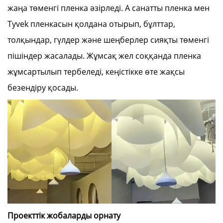
жаңа төменгі пленка әзірледі. A санатты пленка мен
Tyvek пленкасын қолдана отырып, бұлттар,
толқындар, гүлдер және шеңберлер сияқты төменгі
пішіндер жасалады. Жұмсақ жел соққанда пленка
жұмсартылып тербеледі, кеңістікке өте жақсы
безендіру қосады.
Проекттік жобаларды орнату