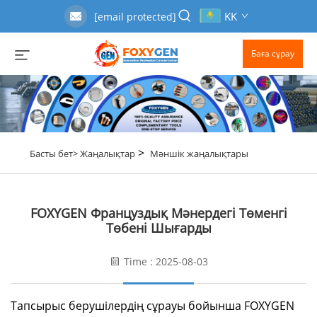
KK
[email protected]
Баға сұрау
>
Басты бет>
Жаңалықтар
Мәншік жаңалықтары
FOXYGEN Француздық Мәнердегі Төменгі
Төбені Шығарды
Time : 2025-08-03
Тапсырыс берушілердің сұрауы бойынша FOXYGEN