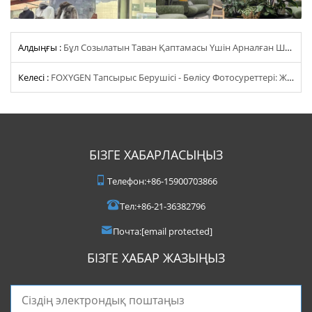
Алдыңғы :
Бұл Созылатын Таван Қаптамасы Үшін Арналған Шпателдерді Қытайда Тек Бір Ғана Зауыт Шығарады! PVC Мембранаңызды Бүзбеңіз!
Келесі :
FOXYGEN Тапсырыс Берушісі - Бөлісу Фотосуреттері: Жартылай Мөлдір Төбе
БІЗГЕ ХАБАРЛАСЫҢЫЗ
Телефон:
+86-15900703866
Тел:
+86-21-36382796
Почта:
[email protected]
БІЗГЕ ХАБАР ЖАЗЫҢЫЗ