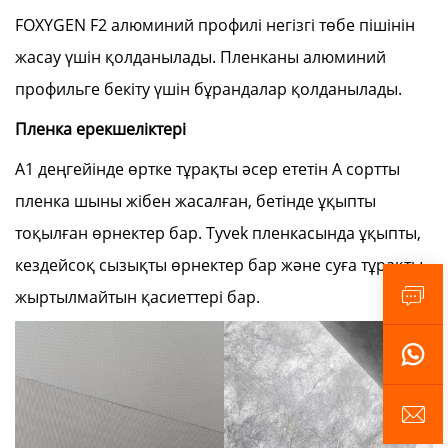
FOXYGEN F2 алюминий профилі негізгі төбе пішінін
жасау үшін қолданылады. Пленканы алюминий
профильге бекіту үшін бұрандалар қолданылады.
Пленка ерекшеліктері
A1 деңгейінде өртке тұрақты әсер ететін A сортты
пленка шыны жібен жасалған, бетінде ұқыпты
тоқылған өрнектер бар. Tyvek пленкасында ұқыпты,
кездейсоқ сызықты өрнектер бар және суға тұрақты,
жыртылмайтын қасиеттері бар.