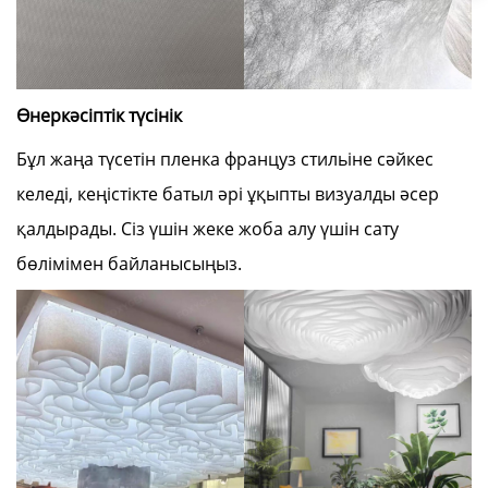
Өнеркәсіптік түсінік
Бұл жаңа түсетін пленка француз стильіне сәйкес
келеді, кеңістікте батыл әрі ұқыпты визуалды әсер
қалдырады. Сіз үшін жеке жоба алу үшін сату
бөлімімен байланысыңыз.