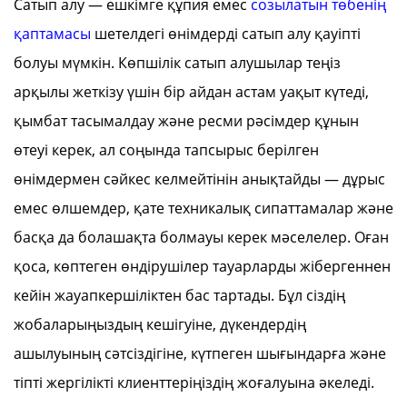
Сатып алу — ешкімге құпия емес
созылатын төбенің
қаптамасы
шетелдегі өнімдерді сатып алу қауіпті
болуы мүмкін. Көпшілік сатып алушылар теңіз
арқылы жеткізу үшін бір айдан астам уақыт күтеді,
қымбат тасымалдау және ресми рәсімдер құнын
өтеуі керек, ал соңында тапсырыс берілген
өнімдермен сәйкес келмейтінін анықтайды — дұрыс
емес өлшемдер, қате техникалық сипаттамалар және
басқа да болашақта болмауы керек мәселелер. Оған
қоса, көптеген өндірушілер тауарларды жібергеннен
кейін жауапкершіліктен бас тартады. Бұл сіздің
жобаларыңыздың кешігуіне, дүкендердің
ашылуының сәтсіздігіне, күтпеген шығындарға және
тіпті жергілікті клиенттеріңіздің жоғалуына әкеледі.