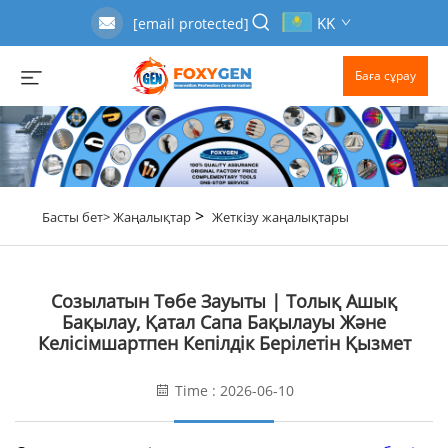
KK
[email protected]
Баға сұрау
>
Басты бет>
Жаңалықтар
Жеткізу жаңалықтары
Созылатын Төбе Зауыты | Толық Ашық
Бақылау, Қатал Сапа Бақылауы Және
Келісімшартпен Кепілдік Берілетін Қызмет
Time : 2026-06-10