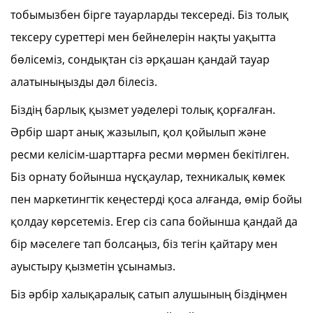
тобымызбен бірге тауарларды тексереді. Біз толық
тексеру суреттері мен бейнелерін нақты уақытта
бөлісеміз, сондықтан сіз әрқашан қандай тауар
алатыныңызды дәл білесіз.
Біздің барлық қызмет уәделері толық қорғалған.
Әрбір шарт анық жазылып, қол қойылып және
ресми келісім-шарттарға ресми мөрмен бекітілген.
Біз орнату бойынша нұсқаулар, техникалық көмек
пен маркетингтік кеңестерді қоса алғанда, өмір бойы
қолдау көрсетеміз. Егер сіз сапа бойынша қандай да
бір мәселеге тап болсаңыз, біз тегін қайтару мен
ауыстыру қызметін ұсынамыз.
Біз әрбір халықаралық сатып алушының біздіңмен