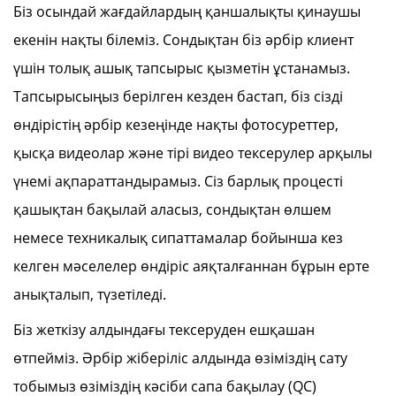
Біз осындай жағдайлардың қаншалықты қинаушы
екенін нақты білеміз. Сондықтан біз әрбір клиент
үшін толық ашық тапсырыс қызметін ұстанамыз.
Тапсырысыңыз берілген кезден бастап, біз сізді
өндірістің әрбір кезеңінде нақты фотосуреттер,
қысқа видеолар және тірі видео тексерулер арқылы
үнемі ақпараттандырамыз. Сіз барлық процесті
қашықтан бақылай аласыз, сондықтан өлшем
немесе техникалық сипаттамалар бойынша кез
келген мәселелер өндіріс аяқталғаннан бұрын ерте
анықталып, түзетіледі.
Біз жеткізу алдындағы тексеруден ешқашан
өтпейміз. Әрбір жіберіліс алдында өзіміздің сату
тобымыз өзіміздің кәсіби сапа бақылау (QC)