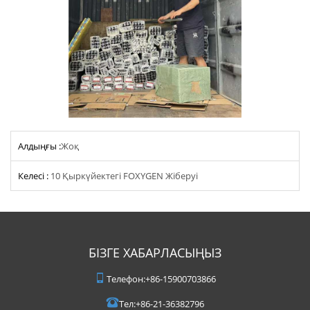
Алдыңғы :
Жоқ
Келесі :
10 Қыркүйектегі FOXYGEN Жіберуі
БІЗГЕ ХАБАРЛАСЫҢЫЗ
Телефон:
+86-15900703866
Тел:
+86-21-36382796