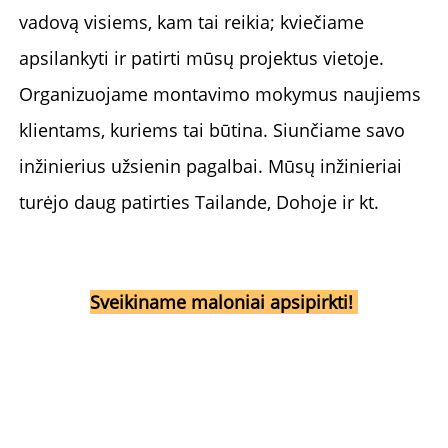
vadovą visiems, kam tai reikia; kviečiame 
apsilankyti ir patirti mūsų projektus vietoje. 
Organizuojame montavimo mokymus naujiems 
klientams, kuriems tai būtina. Siunčiame savo 
inžinierius užsienin pagalbai. Mūsų inžinieriai 
turėjo daug patirties Tailande, Dohoje ir kt. 
Sveikiname maloniai apsipirkti! 