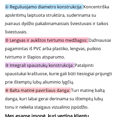
① Reguliuojamo diametro konstrukcija: 
Koncentriška 
apskritimų laiptuota struktūra, suderinama su 
įvairaus dydžio pakabinamaisiais šviestuvais ir taikos 
šviestuvais. 
② Lengvas ir aukštos tvirtumo medžiagos: 
Dažniausiai 
pagamintas iš PVC arba plastiko, lengvas, puikios 
tvirtumo ir šlapios atsparumo. 
③ Integrali spaustukų konstrukcija: 
Patalpinti 
spaustukai kraštuose, kurie gali būti tiesiogiai prijungti 
prie ištemptų lubų aliuminio lygčių. 
④ Balta matinė paviršiaus danga: 
Turi matinę baltą 
danga, kuri labai gerai derinama su ištemptų lubų 
tonu ir nekelia staigaus vizualinio įspūdžio. 
Mes esame įmonė, kuri vertina klientų 