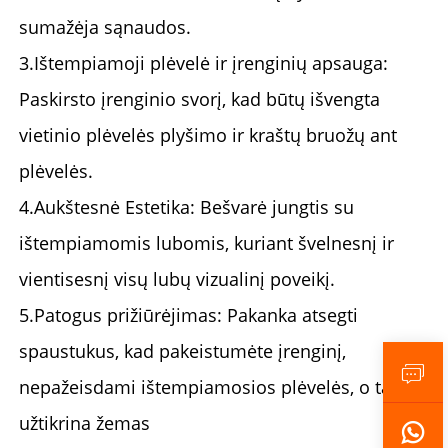
sumažėja sąnaudos.
3.
Ištempiamoji plėvelė ir įrenginių apsauga:
Paskirsto įrenginio svorį, kad būtų išvengta
vietinio plėvelės plyšimo ir kraštų bruožų ant
plėvelės.
4.
Aukštesnė Estetika:
Bešvarė jungtis su
ištempiamomis lubomis, kuriant švelnesnį ir
vientisesnį visų lubų vizualinį poveikį.
5.
Patogus prižiūrėjimas:
Pakanka atsegti
spaustukus, kad pakeistumėte įrenginį,
nepažeisdami ištempiamosios plėvelės, o tai
užtikrina žemas