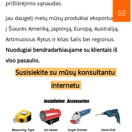
prižiūrėjimo sąnaudas.
Jau daugelį metų mūsų produktai eksportuojami 
į Šiaurės Ameriką, Japoniją, Europą, Australiją, 
Artimuosius Rytus ir kitas šalis bei regionus. 
Nuodugiai bendradarbiaujame su klientais iš 
viso pasaulio. 
Susisiekite su mūsų konsultantu 
internetu 