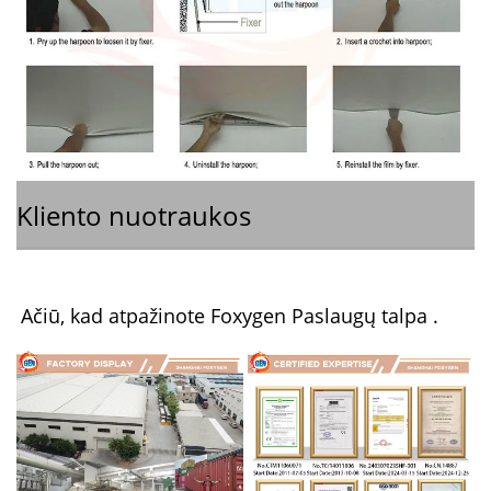
Kliento nuotraukos
Ačiū, kad atpažinote Foxygen 
Paslaugų talpa 
.