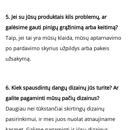
5. Jei su jūsų produktais kils problemų, ar 
galėsime gauti pinigų grąžinimą arba keitimą? 
Taip, jei tai yra mūsų klaida, mūsų aptarnavimo 
po pardavimo skyrius užpildys arba pakeis 
užsakymą. 
6. Kiek spausdintų dangų dizainų jūs turite? Ar 
galite pagaminti mūsų pačių dizainus? 
Daugiau nei tūkstančiai skirtingų dizainų 
pasirinkimui, ir mes juos nuolat atnaujiname 
kasmet. Galime pagaminti ir jūsų dizainus. 