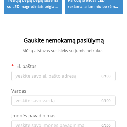
Tiesiųjų bėgių bėgių sistema
Parodų stendai, LED
su LED magnetiniais bėgiais
reklama, aliuminio be rėmų
namų apšvietimo
šviestuvas, LED viduje, LED
projektavimui
stendas, reklaminė tekstilės
šviestuvas dėžė
Gaukite nemokamą pasiūlymą
Mūsų atstovas susisieks su jumis netrukus.
El. paštas
0/100
Vardas
0/100
Įmonės pavadinimas
0/200