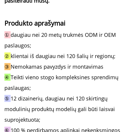
pasiteirauti mūsų.
Produkto aprašymai
①
daugiau nei 20 metų trukmės ODM ir OEM
paslaugos;
②
klientai iš daugiau nei 120 šalių ir regionų;
③
Nemokamas pavyzdys ir montavimas
④
Teikti vieno stogo kompleksines sprendimų
paslaugas;
⑤
12 dizainerių, daugiau nei 120 skirtingų
modulinių produktų modelių gali būti laisvai
suprojektuota;
⑥
100 % perdirbamos aplinkai nekenksmingos