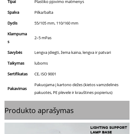
Tipai
Plastiko pjovimo matmenys
Spalva
Pilka/balta
Dydis
55/105 mm, 110/160 mm
Klampuma
2–5 mPas
s
Savybės
Lengva įdiegti, žema kaina, lengva ir patvari
Taikymas
luboms
Sertifikatas
CE, ISO 9001
Pakuojama į kartono dėžes (kietos vamzdelinės
Pakavimas
pakuotės, PE plėvelė ir krauštinės popierius)
Produkto aprašymas