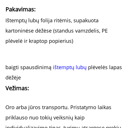
Pakavimas: 
Ištemptų lubų folija ritėmis, supakuota 
kartoninėse dėžėse (standus vamzdelis, PE 
plėvelė ir kraptop popierius) 
baigti spausdinimą 
ištemptų lubų 
plėvelės lapas 
dėžėje 
Vežimas: 
Oro arba jūros transportu. 
Pristatymo laikas 
priklauso nuo tokių veiksnių kaip 
individualizavimo tipas, turimų atsargose prekių 