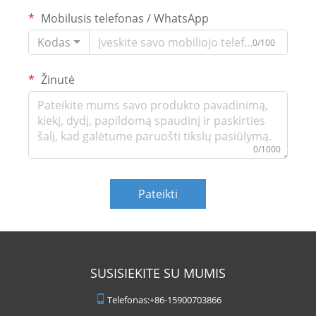
Mobilusis telefonas / WhatsApp
Kodas
0/100
Žinutė
0/1000
Pateikti
SUSISIEKITE SU MUMIS
Telefonas:
+86-15900703866