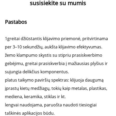
susisiekite su mumis 
Pastabos 
1
greitai džiūstantis klijavimo priemonė, pritvirtinama 
per 3–10 sekundžių, aukšta klijavimo efektyvumas. 
žemo klampumo skystis su stipriu prasiskverbimo 
gebėjimu, greitai prasiskverbia į mažiausias plyšius ir 
sujungia delikčius komponentus. 
platus taikymo paviršių spektras: klijuoja daugumą 
įprastų kietų medžiagų, tokių kaip metalas, plastikas, 
mediena, keramika, stiklas ir kt. 
lengvai naudojama, paruošta naudoti tiesiogiai 
taškinės aplikacijos būdu. 