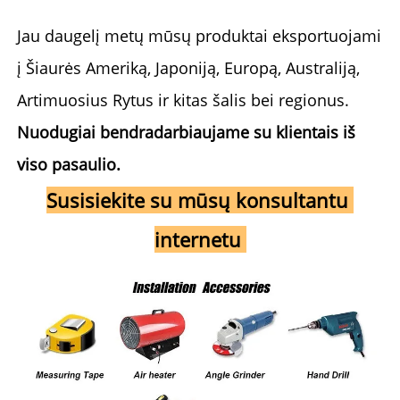
Jau daugelį metų mūsų produktai eksportuojami 
į Šiaurės Ameriką, Japoniją, Europą, Australiją, 
Artimuosius Rytus ir kitas šalis bei regionus. 
Nuodugiai bendradarbiaujame su klientais iš 
viso pasaulio. 
Susisiekite su mūsų konsultantu 
internetu 