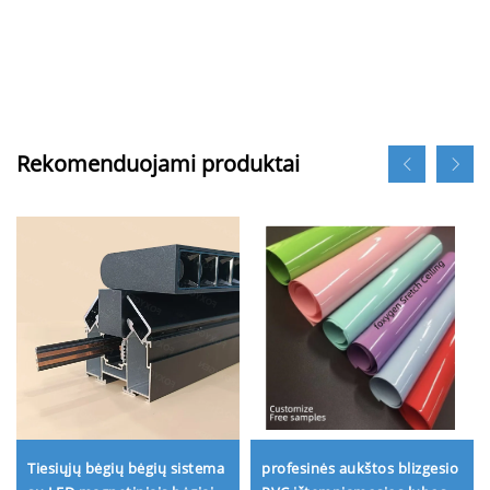
Rekomenduojami produktai
Tiesiųjų bėgių bėgių sistema
profesinės aukštos blizgesio