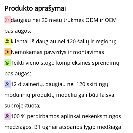
Produkto aprašymai
①
daugiau nei 20 metų trukmės ODM ir OEM
paslaugos;
②
klientai iš daugiau nei 120 šalių ir regionų;
③
Nemokamas pavyzdys ir montavimas
④
Teikti vieno stogo kompleksines sprendimų
paslaugas;
⑤
12 dizainerių, daugiau nei 120 skirtingų
modulinių produktų modelių gali būti laisvai
suprojektuota;
⑥
100 % perdirbamos aplinkai nekenksmingos
medžiagos, B1 ugniai atsparios lygio medžiaga