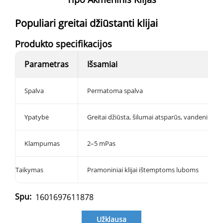
Populiari greitai džiūstanti klijai
Produkto specifikacijos
Parametras
Išsamiai
Spalva
Permatoma spalva
Ypatybė
Greitai džiūsta, šilumai atsparūs, vandeniui ne
Klampumas
2–5 mPas
Taikymas
Pramoniniai klijai ištemptoms luboms
Spu:
1601697611878
Užklausa