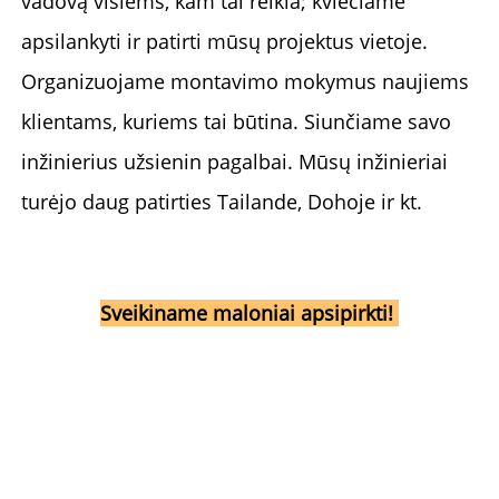
vadovą visiems, kam tai reikia; kviečiame 
apsilankyti ir patirti mūsų projektus vietoje. 
Organizuojame montavimo mokymus naujiems 
klientams, kuriems tai būtina. Siunčiame savo 
inžinierius užsienin pagalbai. Mūsų inžinieriai 
turėjo daug patirties Tailande, Dohoje ir kt. 
Sveikiname maloniai apsipirkti! 