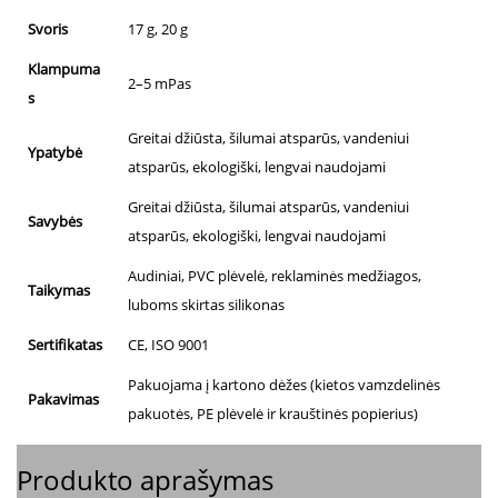
Svoris
17 g, 20 g
Klampuma
2–5 mPas
s
Greitai džiūsta, šilumai atsparūs, vandeniui
Ypatybė
atsparūs, ekologiški, lengvai naudojami
Greitai džiūsta, šilumai atsparūs, vandeniui
Savybės
atsparūs, ekologiški, lengvai naudojami
Audiniai, PVC plėvelė, reklaminės medžiagos,
Taikymas
luboms skirtas silikonas
Sertifikatas
CE, ISO 9001
Pakuojama į kartono dėžes (kietos vamzdelinės
Pakavimas
pakuotės, PE plėvelė ir krauštinės popierius)
Produkto aprašymas