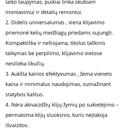
laiko taupymas, puikiai tinka skubiam
montavimui ir detalių remontui.
2.
Didelis universalumas
, viena klijavimo
priemonė kelių medžiagų priedams sujungti.
Kompaktiška ir nešiojama, tikslus taškinis
taikymas be perpilimo, klijavimo vietose
nesilieka likučių.
3.
Aukšta kainos efektyvumas
, žema vieneto
kaina ir minimalus naudojimas, sumažinant
statybos kaštus.
4.
Nėra akivaizdžių klijų žymių
po sukietėjimo –
permatoma klijų sluoksnio, kuris neįtakoja
išvaizdos.