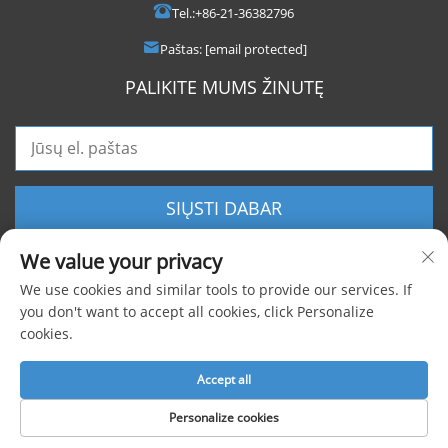
Tel.:
+86-21-36382796
Paštas:
[email protected]
PALIKITE MUMS ŽINUTĘ
SIŲSTI DABAR
We value your privacy
We use cookies and similar tools to provide our services. If
you don't want to accept all cookies, click Personalize
cookies.
Autoriaus teisės © 2025 Shanghai Foxygen Industrial Co., Ltd. Visos teisės
saugomos |
Privatumo politika
Accept all
Personalize cookies