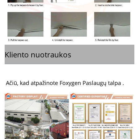
Kliento nuotraukos
Ačiū, kad atpažinote Foxygen 
Paslaugų talpa 
.