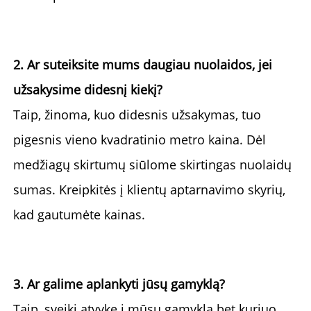
2. Ar suteiksite mums daugiau nuolaidos, jei 
užsakysime didesnį kiekį? 
Taip, žinoma, kuo didesnis užsakymas, tuo 
pigesnis vieno kvadratinio metro kaina. 
Dėl 
medžiagų skirtumų siūlome skirtingas nuolaidų 
sumas. 
Kreipkitės į klientų aptarnavimo skyrių, 
kad gautumėte kainas. 
3. Ar galime aplankyti jūsų gamyklą? 
Taip, 
sveiki atvykę į mūsų gamyklą bet kuriuo 