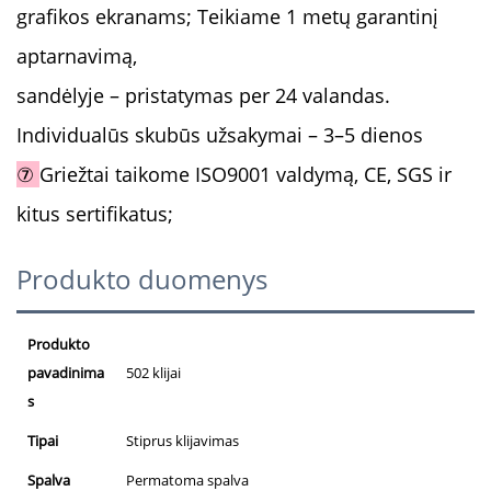
grafikos ekranams; Teikiame 1 metų garantinį
aptarnavimą,
sandėlyje – pristatymas per 24 valandas.
Individualūs skubūs užsakymai – 3–5 dienos
⑦
Griežtai taikome ISO9001 valdymą, CE, SGS ir
kitus sertifikatus;
Produkto duomenys
Produkto
pavadinima
502 klijai
s
Tipai
Stiprus klijavimas
Spalva
Permatoma spalva