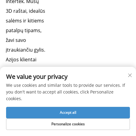
Intertek. Mūsų 
3D raštai, idealūs 
salėms ir kitiems 
patalpų tipams, 
žavi savo 
įtraukiančiu gylis. 
Azijos klientai 
juos aktyviai 
We value your privacy
perka – pakelkite 
We use cookies and similar tools to provide our services. If
savo erdvės 
you don't want to accept all cookies, click Personalize
vertę ir jau dabar 
cookies.
skubėkite didinti 
Accept all
paklausą! 
Personalize cookies