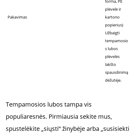
forma, PE
plėvelė ir
Pakavimas
kartono
popierius)
Užbaigti
tempamosio
s lubos
plėvelės
lakšto
spausdinimą
dėžutėje.
Tempamosios lubos tampa vis 
populiaresnės. Pirmiausia sekite mus, 
spustelėkite „siųsti“ žinybėje arba „susisiekti 