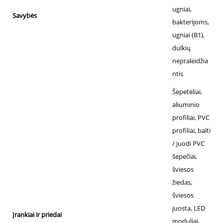
ugniai,
Savybės
bakterijoms,
ugniai (B1),
dulkių
nepraleidžia
ntis
Šepetėliai,
aliuminio
profiliai, PVC
profiliai, balti
/ juodi PVC
šepečiai,
šviesos
žiedas,
šviesos
juosta, LED
Įrankiai ir priedai
moduliai,