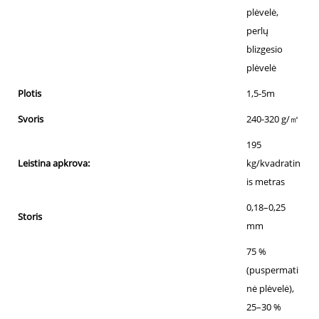
plėvelė,
perlų
blizgesio
plėvelė
Plotis
1,5-5m
Svoris
240-320 g/㎡
195
Leistina apkrova:
kg/kvadratin
is metras
0,18–0,25
Storis
mm
75 %
(puspermati
nė plėvelė),
25–30 %