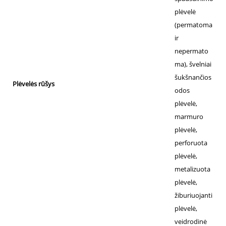
plėvelė
(permatoma
ir
nepermato
ma), švelniai
šukšnančios
Plėvelės rūšys
odos
plėvelė,
marmuro
plėvelė,
perforuota
plėvelė,
metalizuota
plėvelė,
žiburiuojanti
plėvelė,
veidrodinė