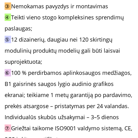
③
Nemokamas pavyzdys ir montavimas
④
Teikti vieno stogo kompleksines sprendimų
paslaugas;
⑤
12 dizainerių, daugiau nei 120 skirtingų
modulinių produktų modelių gali būti laisvai
suprojektuota;
⑥
100 % perdirbamos aplinkosaugos medžiagos,
B1 gaisrinės saugos lygio audinio grafikos
ekranai; teikiame 1 metų garantiją po pardavimo,
prekės atsargose – pristatymas per 24 valandas.
Individualūs skubūs užsakymai – 3–5 dienos
⑦
Griežtai taikome ISO9001 valdymo sistemą, CE,