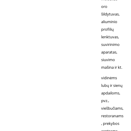
oro
šildytuvas,
aliuminio
profilių
lenktuvas,
suvirinimo
aparatas,
siuvimo
mašina ir kt.
vidinėms
lubų ir sienų
apdailoms,
pvz.,
viešbučiams,
restoranams
, prekybos
centrams,