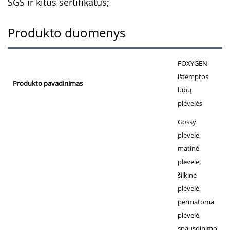
SGS ir kitus sertifikatus;
Produkto duomenys
FOXYGEN
ištemptos
Produkto pavadinimas
lubų
plėvelės
Gossy
plėvelė,
matinė
plėvelė,
šilkinė
plėvelė,
permatoma
plėvelė,
spausdinimo