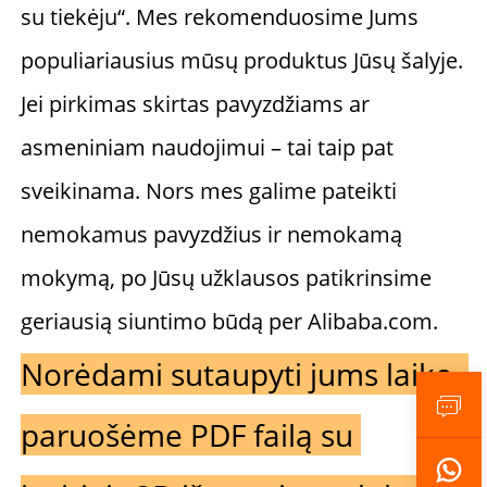
su tiekėju“. Mes rekomenduosime Jums 
populiariausius mūsų produktus Jūsų šalyje. 
Jei pirkimas skirtas pavyzdžiams ar 
asmeniniam naudojimui – tai taip pat 
sveikinama. Nors mes galime pateikti 
nemokamus pavyzdžius ir nemokamą 
mokymą, po Jūsų užklausos patikrinsime 
geriausią siuntimo būdą per Alibaba.com. 
Norėdami sutaupyti jums laiko, 
paruošėme PDF failą su 