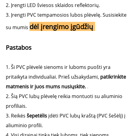
2. Įrengti LED šviesos sklaidos reflektorių. 
3. Įrengti PVC tempamosios lubos plėvelę. Susisiekite 
dėl įrengimo įgūdžių 
su mumis 
Pastabos 
1. Ši PVC plėvelė sienoms ir luboms puošti yra 
pritaikyta individualiai. Prieš užsakydami, 
patikrinkite 
matmenis ir juos mums nusiųskite. 
.
2. Šią PVC lubų plėvelę reikia montuoti su aliuminio 
profiliais. 
3. Reikės 
šepetėlis 
įdėti PVC lubų kraštą (PVC šešėlį) į 
aliuminio profili. 
4. Visi dizainai tinka tiek luboms, tiek sienoms. 