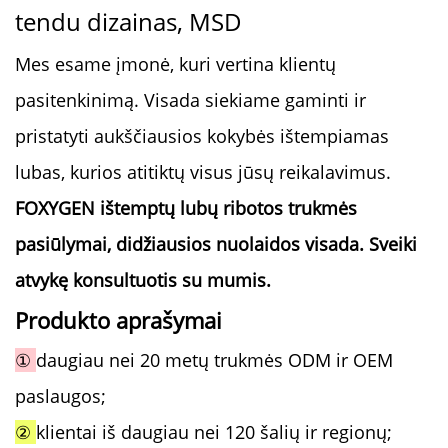
tendu dizainas, MSD
Mes esame įmonė, kuri vertina klientų
pasitenkinimą. Visada siekiame gaminti ir
pristatyti aukščiausios kokybės ištempiamas
lubas, kurios atitiktų visus jūsų reikalavimus.
FOXYGEN ištemptų lubų ribotos trukmės
pasiūlymai, didžiausios nuolaidos visada. Sveiki
atvykę konsultuotis su mumis.
Produkto aprašymai
①
daugiau nei 20 metų trukmės ODM ir OEM
paslaugos;
②
klientai iš daugiau nei 120 šalių ir regionų;