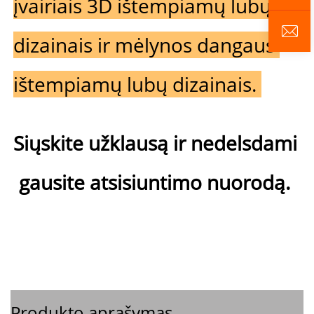
įvairiais 3D ištempiamų lubų 
dizainais ir mėlynos dangaus 
ištempiamų lubų dizainais. 
Siųskite užklausą ir nedelsdami 
gausite atsisiuntimo nuorodą. 
Produkto aprašymas