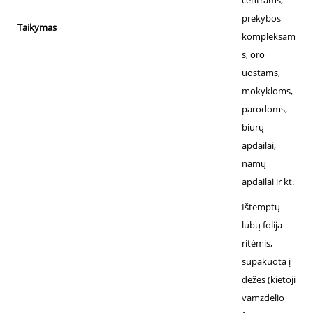
prekybos
Taikymas
kompleksam
s, oro
uostams,
mokykloms,
parodoms,
biurų
apdailai,
namų
apdailai ir kt.
Ištemptų
lubų folija
ritėmis,
supakuota į
dėžes (kietoji
vamzdelio