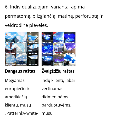
6. Individualizuojami variantai apima
permatomą, blizgiančią, matinę, perforuotą ir
veidrodinę plėveles.
Dangaus raštas 
Žvaigždžių raštas 
Mėgiamas 
Indų klientų labai 
europiečių ir 
vertinamas 
amerikiečių 
didmeninėms 
klientų, mūsų 
parduotuvėms, 
„Patternky-white-
mūsų 