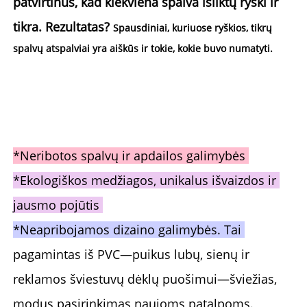
patvirtinus, kad kiekviena spalva išliktų ryški ir 
tikra. Rezultatas? 
Spausdiniai, kuriuose ryškios, tikrų 
spalvų atspalviai yra aiškūs ir tokie, kokie buvo numatyti. 
*Neribotos spalvų ir apdailos galimybės 
*Ekologiškos medžiagos, unikalus išvaizdos ir 
jausmo pojūtis 
*Neapribojamos dizaino galimybės. Tai 
pagamintas iš PVC—puikus lubų, sienų ir 
reklamos šviestuvų dėklų puošimui—šviežias, 
modus pasirinkimas naujoms patalpoms. 