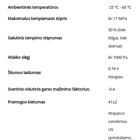
Ambientinės temperatūros
-25 ℃ - 60 ℃
Maksimalus tempiamasis stipris
iki 17 MPa
30 N (tiek
Galutinis tempimo stiprumas
išilgai, tiek
skersai)
Atlaiko slėgį
iki 1000 Pa
0,16 ir
Šilumos laidumas:
daugiau
Svertinis vidutinis garso mažinimo faktorius:
-0.4
Pramogos kietumas
41±2
Atsparus
vandeniui,
UV
spinduliams,