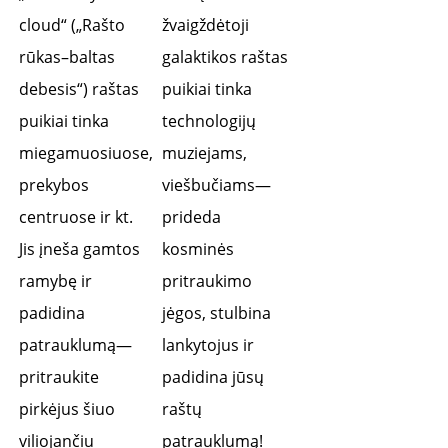
cloud“ („Rašto 
žvaigždėtoji 
rūkas–baltas 
galaktikos raštas 
debesis“) raštas 
puikiai tinka 
puikiai tinka 
technologijų 
miegamuosiuose, 
muziejams, 
prekybos 
viešbučiams—
centruose ir kt. 
prideda 
Jis įneša gamtos 
kosminės 
ramybę ir 
pritraukimo 
padidina 
jėgos, stulbina 
patrauklumą—
lankytojus ir 
pritraukite 
padidina jūsų 
pirkėjus šiuo 
raštų 
viliojančiu 
patrauklumą! 