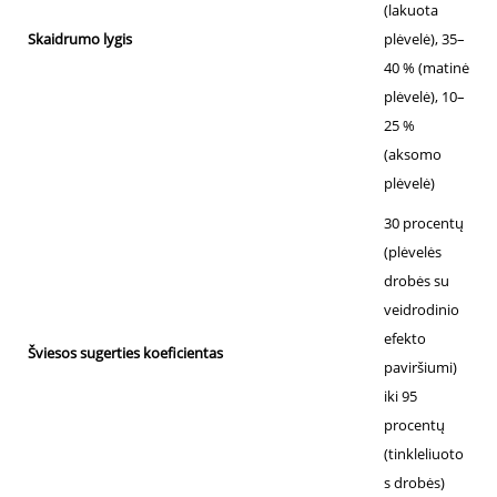
(lakuota
Skaidrumo lygis
plėvelė), 35–
40 % (matinė
plėvelė), 10–
25 %
(aksomo
plėvelė)
30 procentų
(plėvelės
drobės su
veidrodinio
efekto
Šviesos sugerties koeficientas
paviršiumi)
iki 95
procentų
(tinkleliuoto
s drobės)