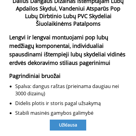
Dailus Dangaus Dizainas Ištemptajam Lubų
Apdailos Skydui, Vandeniui Atsparūs Pop
Lubų Dirbtinio Lubų PVC Skydeliai
Šiuolaikinėms Patalpoms
Lengvi ir lengvai montuojami pop lubų
medžiagų komponentai, individualiai
spausdinami ištempieji lubų skydeliai vidinės
erdvės dekoravimo stiliaus pagerinimui
Pagrindiniai bruožai
Spalva: dangus
raštas (prieinama daugiau nei
3000 dizainų)
Didelis plotis ir storis pagal užsakymą
Stabili masinės gamybos galimybė
Užklausa