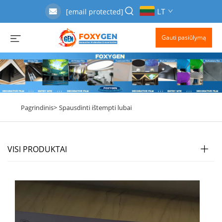
LT
[email protected]
Gauti pasiūlymą
Pagrindinis>
Spausdinti ištempti lubai
VISI PRODUKTAI