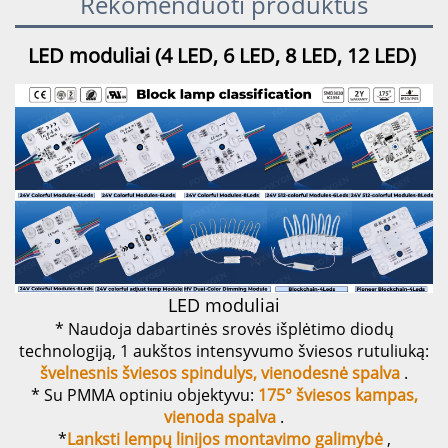
Rekomenduoti produktus
LED moduliai (4 LED, 6 LED, 8 LED, 12 LED) 
LED moduliai
* Naudoja dabartinės srovės išplėtimo diodų
technologiją, 1 aukštos intensyvumo šviesos rutuliuką:
švelnesnis šviesos spindulys, vienodesnė spalva
.
* Su PMMA optiniu objektyvu:
175° šviesos kampas,
vienoda spalva
.
*
Lanksti lempų linijos montavimo galimybė
,