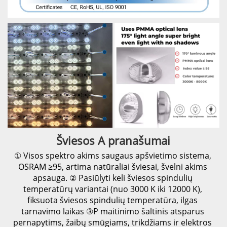
Šviesos A 
pranašumai 
① 
Visos spektro akims saugaus apšvietimo sistema, 
OSRAM ≥95, artima natūraliai šviesai, švelni akims 
apsauga. 
② 
Pasiūlyti keli šviesos spindulių 
temperatūrų variantai (nuo 3000 K iki 12000 K), 
fiksuota šviesos spindulių temperatūra, ilgas 
tarnavimo laikas 
③P 
maitinimo šaltinis atsparus 
pernapytims, žaibų smūgiams, trikdžiams ir elektros 