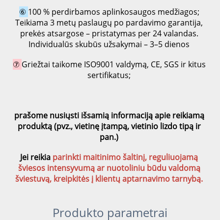
⑥ 
100 % perdirbamos aplinkosaugos medžiagos; 
Teikiama 3 metų paslaugų po pardavimo garantija, 
prekės atsargose – pristatymas per 24 valandas. 
Individualūs skubūs užsakymai – 3–5 dienos 
⑦ 
Griežtai taikome ISO9001 valdymą, CE, SGS ir kitus 
sertifikatus; 
prašome nusiųsti išsamią informaciją apie reikiamą 
produktą (pvz., vietinę įtampą, vietinio lizdo tipą ir 
pan.) 
Jei reikia 
parinkti maitinimo šaltinį, reguliuojamą 
šviesos intensyvumą ar nuotoliniu būdu valdomą 
šviestuvą, kreipkitės į klientų aptarnavimo tarnybą. 
Produkto parametrai