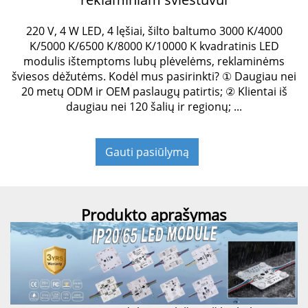
220 V, 4 W LED, 4 lęšiai, šilto baltumo 3000 K/4000
K/5000 K/6500 K/8000 K/10000 K kvadratinis LED
modulis ištemptoms lubų plėvelėms, reklaminėms
šviesos dėžutėms. Kodėl mus pasirinkti? ① Daugiau nei
20 metų ODM ir OEM paslaugų patirtis; ② Klientai iš
daugiau nei 120 šalių ir regionų; ...
Gauti pasiūlymą
Produkto aprašymas