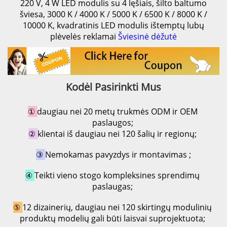
220 V, 4 W LED modulis su 4 lęšiais, šilto baltumo
šviesa, 3000 K / 4000 K / 5000 K / 6500 K / 8000 K /
10000 K, kvadratinis LED modulis ištemptų lubų
plėvelės reklamai
Šviesinė dėžutė
Kodėl Pasirinkti Mus 
① 
daugiau nei 20 metų trukmės ODM ir OEM 
paslaugos; 
② 
klientai iš daugiau nei 120 šalių ir regionų; 
③ 
Nemokamas pavyzdys ir montavimas 
;
④ 
Teikti vieno stogo kompleksines sprendimų 
paslaugas; 
⑤ 
12 dizainerių, daugiau nei 120 skirtingų modulinių 
produktų modelių gali būti laisvai suprojektuota; 