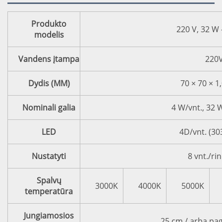
Produkto
220 V, 32 W 
modelis
Vandens įtampa
220
Dydis (MM)
70 × 70 × 1
Nominali galia
4 W/vnt., 32 
LED
4D/vnt. (3
Nustatyti
8 vnt./ri
Spalvų
3000K
4000K
5000K
temperatūra
Jungiamosios
25 cm / arba pa