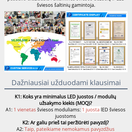
šviesos šaltinių gamintoja.
Dažniausiai užduodami klausimai
K1: Koks yra minimalus LED juostos / modulių 
užsakymo kiekis (MOQ)? 
A1: 
1 vienetas 
šviesos moduliams: 
1 juosta 
lED šviesos 
juostoms 
K2: Ar galiu prieš tai peržiūrėti pavyzdį? 
A2: 
Taip, pateikiame nemokamus pavyzdžius 