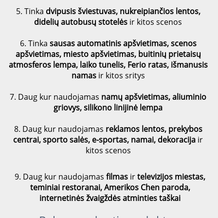
5. Tinka
dvipusis šviestuvas, nukreipiančios lentos,
didelių autobusų stotelės
ir kitos scenos
6. Tinka
sausas automatinis apšvietimas, scenos
apšvietimas, miesto apšvietimas, buitinių prietaisų
atmosferos lempa, laiko tunelis, Ferio ratas, išmanusis
namas
ir kitos sritys
7. Daug kur naudojamas
namų apšvietimas, aliuminio
griovys, silikono linijinė lempa
8. Daug kur naudojamas
reklamos lentos, prekybos
centrai, sporto salės, e-sportas, namai, dekoracija
ir
kitos scenos
9. Daug kur naudojamas
filmas
ir
televizijos miestas,
teminiai restoranai, Amerikos Chen paroda,
internetinės žvaigždės atminties taškai