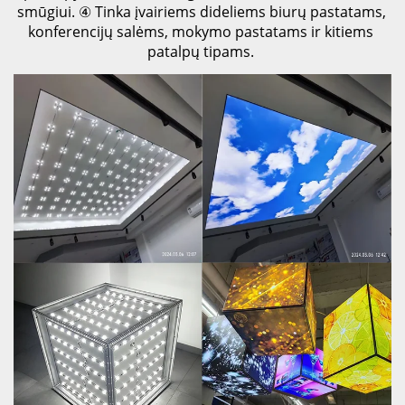
smūgiui. 
④ 
Tinka įvairiems dideliems biurų pastatams, 
konferencijų salėms, mokymo pastatams ir kitiems 
patalpų tipams. 