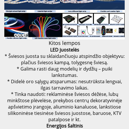
Kitos lempos
LED juostelės
* Šviesos juosta su sklaidančiuoju atspindžio objektyvu:
plačius šviesos kampą, tolygesnę šviesą.
* Galima rasti daug modelių ir dydžių – puiki
lankstumas.
* Didelė oro sąlygų atsparumas: nesutrūksta lengvai,
ilgas tarnavimo laikas.
* Tinka naudoti: reklaminėse šviesos dėžėse, lubų
minkštose plėvelėse, prekybos centrų dekoratyvinėje
apšvietimo įrangoje, aliuminio kanaluose, lankstiose
silikoninėse tiesinėse šviesos juostose, baruose, KTV
patalpose ir kt.
Energijos šaltinis