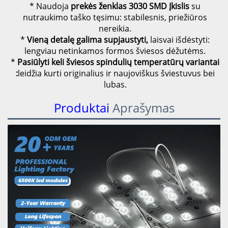
* Naudoja
prekės ženklas
3030 SMD
Įkislis
su
nutraukimo taško tęsimu: stabilesnis, priežiūros
nereikia.
*
Vieną detalę galima supjaustyti,
laisvai išdėstyti:
lengviau netinkamos formos šviesos dėžutėms.
*
Pasiūlyti keli šviesos spindulių temperatūrų variantai
:
leidžia kurti originalius ir naujoviškus šviestuvus bei
lubas.
Produktai
Aprašymas