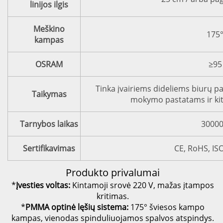
linijos ilgis
Meškino
175
kampas
OSRAM
≥95
Tinka įvairiems dideliems biurų p
Taikymas
mokymo pastatams ir ki
Tarnybos laikas
3000
Sertifikavimas
CE, RoHS, IS
Produkto privalumai
*
Įvesties voltas:
Kintamoji srovė 220 V, mažas įtampos
kritimas.
*
PMMA optinė lęšių sistema:
175° šviesos kampo
kampas, vienodas spinduliuojamos spalvos atspindys.