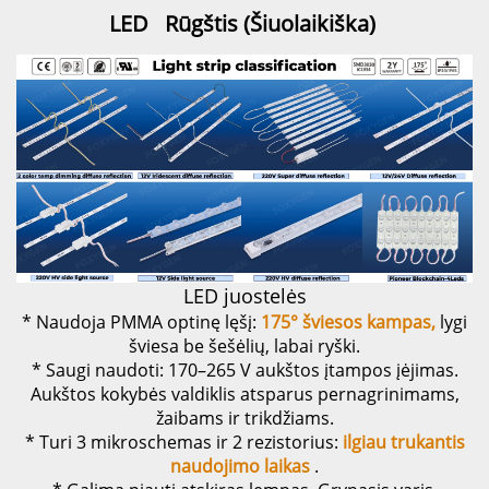
LED   
Rūgštis 
(Šiuolaikiška) 
LED juostelės
* Naudoja PMMA optinę lęšį:
175° šviesos kampas,
lygi
šviesa be šešėlių, labai ryški.
* Saugi naudoti: 170–265 V aukštos įtampos įėjimas.
Aukštos kokybės valdiklis atsparus pernagrinimams,
žaibams ir trikdžiams.
* Turi 3 mikroschemas ir 2 rezistorius:
ilgiau trukantis
naudojimo laikas
.