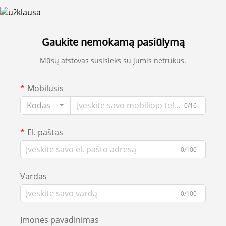
Gaukite nemokamą pasiūlymą
Mūsų atstovas susisieks su jumis netrukus.
Mobilusis
Kodas
0/16
El. paštas
0/100
Vardas
0/100
Įmonės pavadinimas