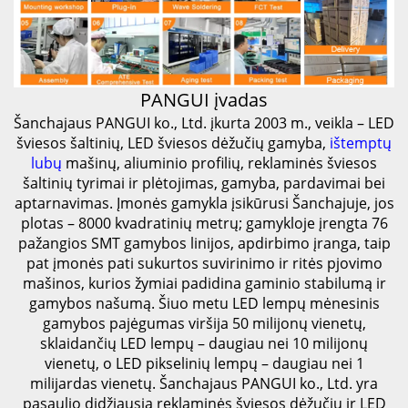
PANGUI įvadas
Šanchajaus PANGUI ko., Ltd. įkurta 2003 m., veikla – LED
šviesos šaltinių, LED šviesos dėžučių gamyba,
ištemptų
lubų
mašinų, aliuminio profilių, reklaminės šviesos
šaltinių tyrimai ir plėtojimas, gamyba, pardavimai bei
aptarnavimas. Įmonės gamykla įsikūrusi Šanchajuje, jos
plotas – 8000 kvadratinių metrų; gamykloje įrengta 76
pažangios SMT gamybos linijos, apdirbimo įranga, taip
pat įmonės pati sukurtos suvirinimo ir ritės pjovimo
mašinos, kurios žymiai padidina gaminio stabilumą ir
gamybos našumą. Šiuo metu LED lempų mėnesinis
gamybos pajėgumas viršija 50 milijonų vienetų,
sklaidančių LED lempų – daugiau nei 10 milijonų
vienetų, o LED pikselinių lempų – daugiau nei 1
milijardas vienetų. Šanchajaus PANGUI ko., Ltd. yra
pasaulio didžiausia reklaminės šviesos dėžučių ir LED