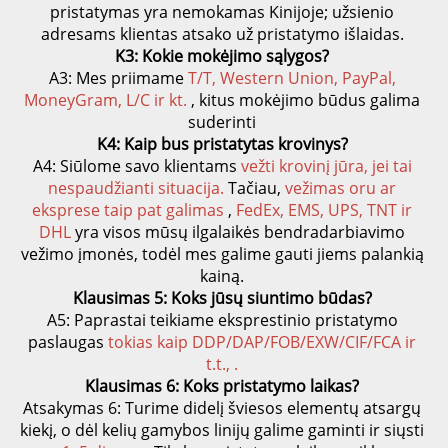
pristatymas yra nemokamas Kinijoje; užsienio 
adresams klientas atsako už pristatymo išlaidas. 
K3: Kokie mokėjimo sąlygos? 
A3: Mes priimame 
T/T, Western Union, PayPal, 
MoneyGram, L/C ir kt. 
, kitus mokėjimo būdus galima 
suderinti 
K4: Kaip bus pristatytas krovinys? 
A4: Siūlome savo klientams 
vežti krovinį jūra, jei tai 
nespaudžianti situacija. 
Tačiau, 
vežimas oru ar 
eksprese taip pat galimas 
, 
FedEx, EMS, UPS, TNT ir 
DHL 
yra visos mūsų ilgalaikės bendradarbiavimo 
vežimo įmonės, todėl mes galime gauti jiems palankią 
kainą. 
Klausimas 5: Koks jūsų siuntimo būdas? 
A5: Paprastai teikiame eksprestinio pristatymo 
paslaugas 
tokias kaip DDP/DAP/FOB/EXW/CIF/FCA 
ir 
t.t., 
. 
Klausimas 6: Koks pristatymo laikas? 
Atsakymas 6: Turime didelį šviesos elementų atsargų 
kiekį, o dėl kelių gamybos linijų galime gaminti ir siųsti 