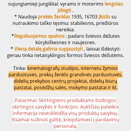
sujungiamieji jungikliai: vyrams ir moterims
lengviau
įdiegti
.
* Naudoja
prekės ženklas
1935, 16703
Įkislis
su
nutraukimo taško tęsimu: stabilesnis, priežiūros
nereikia.
*
Reguliuojamos spalvos
: padaro šviesos dėžutes
kūrybiškesnes ir naujesnes.
*
Vieną detalę galima supjaustyti
, laisvai išdėstyti:
geriau tinka netaisyklingos formos šviesos dėžutėms.
Tinka:
kinematografų studijos, internetu žymios
parduotuvės, prekių ženklo grandinės parduotuvės,
didelių prekybos centrų projektai, didelių biurų
pastatai, posėdžių salės, mokymo pastatai ir kt.
Patarimai: Skirtingiems produktams būdingos
skirtingos savybės ir funkcijos. Aukščiau pateikta
informacija neatskleidžia visų produktų savybių.
Išsamiai sužinoti galite, kreipdamiesi į pardavimų
personalą.