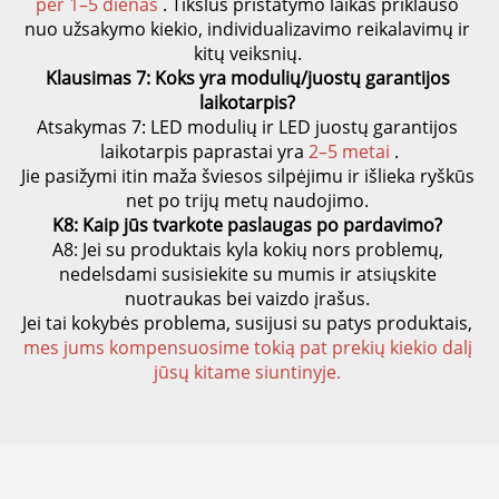
per 1–5 dienas 
. Tikslus pristatymo laikas priklauso 
nuo užsakymo kiekio, individualizavimo reikalavimų ir 
kitų veiksnių. 
Klausimas 7: Koks yra modulių/juostų garantijos 
laikotarpis? 
Atsakymas 7: LED modulių ir LED juostų garantijos 
laikotarpis paprastai yra 
2–5 metai 
.
Jie pasižymi itin maža šviesos silpėjimu ir išlieka ryškūs 
net po trijų metų naudojimo. 
K8: Kaip jūs tvarkote paslaugas po pardavimo? 
A8: Jei su produktais kyla kokių nors problemų, 
nedelsdami susisiekite su mumis ir atsiųskite 
nuotraukas bei vaizdo įrašus. 
Jei tai kokybės problema, susijusi su patys produktais, 
mes jums kompensuosime tokią pat prekių kiekio dalį 
jūsų kitame siuntinyje. 