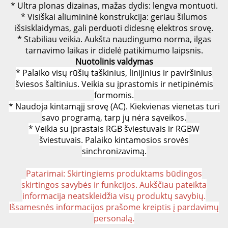
* Ultra plonas dizainas, mažas dydis: lengva montuoti.
* Visiškai aliumininė konstrukcija: geriau šilumos
išsisklaidymas, gali perduoti didesnę elektros srovę.
* Stabiliau veikia. Aukšta naudingumo norma, ilgas
tarnavimo laikas ir didelė patikimumo laipsnis.
Nuotolinis valdymas
*
Palaiko visų rūšių taškinius, linijinius ir paviršinius
šviesos šaltinius. Veikia su įprastomis ir netipinėmis
formomis.
* Naudoja kintamąjį srovę (AC). Kiekvienas vienetas turi
savo programą, tarp jų nėra sąveikos.
* Veikia su įprastais RGB šviestuvais ir RGBW
šviestuvais. Palaiko kintamosios srovės
sinchronizavimą.
Patarimai:
Skirtingiems produktams būdingos
skirtingos savybės ir funkcijos. Aukščiau pateikta
informacija neatskleidžia visų produktų savybių.
Išsamesnės informacijos prašome kreiptis į pardavimų
personalą.