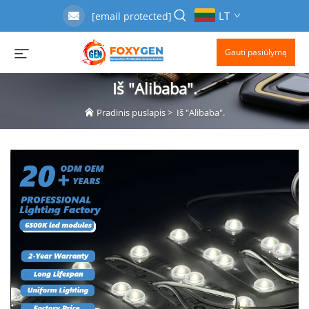
LT
[email protected]
Gauti pasiūlymą
Iš "Alibaba".
Pradinis puslapis
>
Iš "Alibaba".