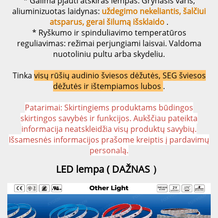
* Galima pjauti atskiras lempas. Grynasis varis,
aliuminizuotas laidynas:
uždegimo nekeliantis, šalčiui
atsparus, gerai šilumą išsklaido
.
* Ryškumo ir spinduliavimo temperatūros
reguliavimas: režimai perjungiami laisvai. Valdoma
nuotoliniu pultu arba skydeliu.
Tinka
visų rūšių audinio šviesos dėžutės, SEG šviesos
dėžutės ir ištempiamos lubos
.
Patarimai:
Skirtingiems produktams būdingos
skirtingos savybės ir funkcijos. Aukščiau pateikta
informacija neatskleidžia visų produktų savybių.
Išsamesnės informacijos prašome kreiptis į pardavimų
personalą.
LED lempa ( 
DAŽNAS 
）