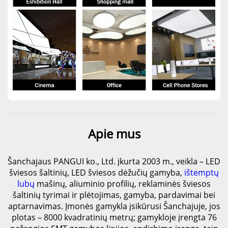
Apie mus
Šanchajaus PANGUI ko., Ltd. įkurta 2003 m., veikla – LED
šviesos šaltinių, LED šviesos dėžučių gamyba,
ištemptų
lubų
mašinų, aliuminio profilių, reklaminės šviesos
šaltinių tyrimai ir plėtojimas, gamyba, pardavimai bei
aptarnavimas. Įmonės gamykla įsikūrusi Šanchajuje, jos
plotas – 8000 kvadratinių metrų; gamykloje įrengta 76