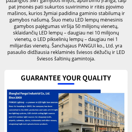
pažangios SMT gamybos linijos, apdirbimo įranga, taip
pat įmonės pati sukurtos suvirinimo ir ritės pjovimo
mašinos, kurios žymiai padidina gaminio stabilumą ir
gamybos našumą. Šiuo metu LED lempų mėnesinis
gamybos pajėgumas viršija 50 milijonų vienetų,
sklaidančių LED lempų – daugiau nei 10 milijonų
vienetų, o LED pikselinių lempų – daugiau nei 1
milijardas vienetų. Šanchajaus PANGUI ko., Ltd. yra
pasaulio didžiausia reklaminės šviesos dėžučių ir LED
šviesos šaltinių gamintoja.