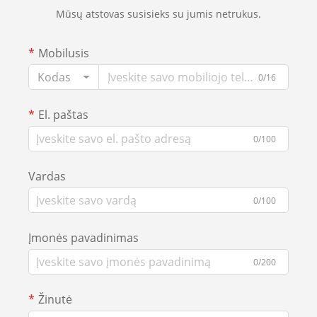
Mūsų atstovas susisieks su jumis netrukus.
Mobilusis
Kodas
0/16
El. paštas
0/100
Vardas
0/100
Įmonės pavadinimas
0/200
Žinutė