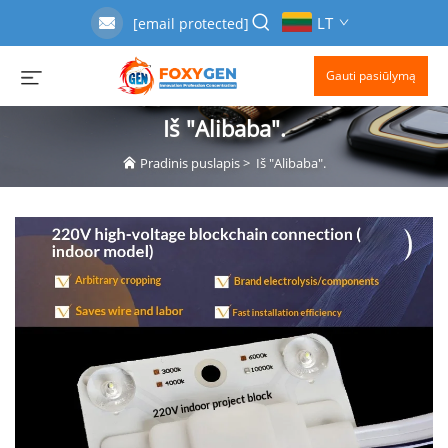
LT
[email protected]
Gauti pasiūlymą
Iš "Alibaba".
Pradinis puslapis
>
Iš "Alibaba".