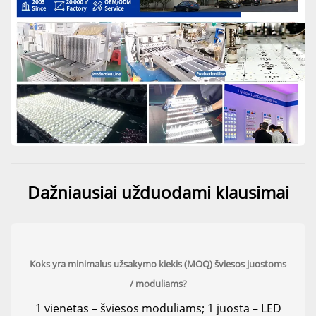
Dažniausiai užduodami klausimai
Koks yra minimalus užsakymo kiekis (MOQ) šviesos juostoms
/ moduliams?
1 vienetas – šviesos moduliams; 1 juosta – LED