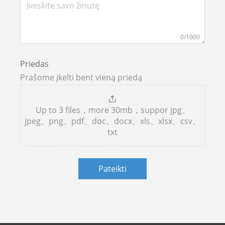
0/1000
Priedas
Prašome įkelti bent vieną priedą
Up to 3 files，more 30mb，suppor jpg、
jpeg、png、pdf、doc、docx、xls、xlsx、csv、
txt
Pateikti