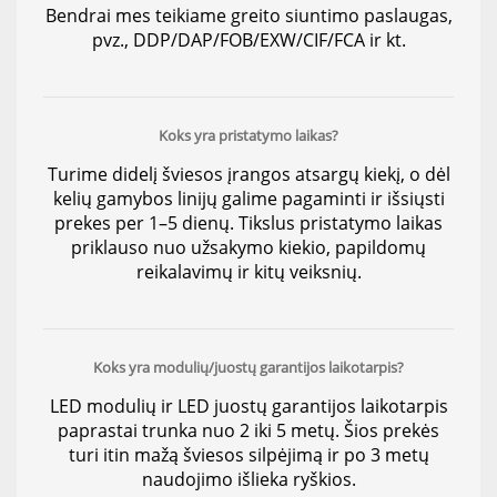
Bendrai mes teikiame greito siuntimo paslaugas,
pvz., DDP/DAP/FOB/EXW/CIF/FCA ir kt.
Koks yra pristatymo laikas?
Turime didelį šviesos įrangos atsargų kiekį, o dėl
kelių gamybos linijų galime pagaminti ir išsiųsti
prekes per 1–5 dienų. Tikslus pristatymo laikas
priklauso nuo užsakymo kiekio, papildomų
reikalavimų ir kitų veiksnių.
Koks yra modulių/juostų garantijos laikotarpis?
LED modulių ir LED juostų garantijos laikotarpis
paprastai trunka nuo 2 iki 5 metų. Šios prekės
turi itin mažą šviesos silpėjimą ir po 3 metų
naudojimo išlieka ryškios.