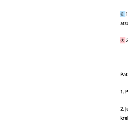
⑥ 
1
ats
⑦ 
G
Pat
1. 
2. J
kre