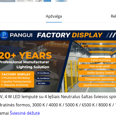
Apžvalga
Re
V, 4 W LED lemputė su 4 lęšiais
Neutralus šaltas šviesos sp
ratinės formos, 3000 K / 4000 K / 5000 K / 6500 K / 8000 K /
lamai
Šviesinė dėžutė