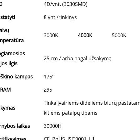
D
4D/vnt. (3030SMD)
statyti
8 vnt./rinkinys
alvų
3000K
4000K
5000K
mperatūra
ngiamosios
25 cm / arba pagal užsakymą
ijos ilgis
škino kampas
175°
SRAM
≥95
Tinka įvairiems dideliems biurų pastata
ikymas
kitiems patalpų tipams
rnybos laikas
30000H
rtifikavimas
CE, RoHS, ISO9001, UL