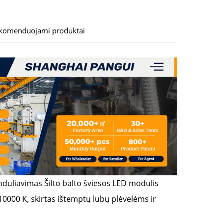
komenduojami produktai
induliavimas
Šilto balto šviesos LED modulis
 10000 K, skirtas ištemptų lubų plėvelėms ir