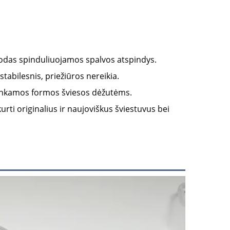
.
odas spinduliuojamos spalvos atspindys.
tabilesnis, priežiūros nereikia.
etinkamos formos šviesos dėžutėms.
kurti originalius ir naujoviškus šviestuvus bei