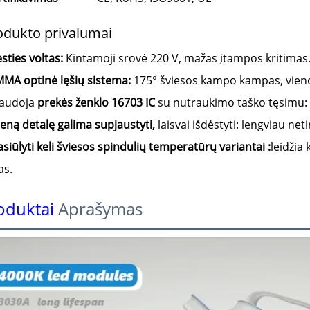
odukto privalumai
esties voltas:
Kintamoji srovė 220 V, mažas įtampos kritimas
MA optinė lęšių sistema:
175° šviesos kampo kampas, vien
audoja
prekės ženklo 16703 IC
su nutraukimo taško tęsimu: s
ieną detalę galima supjaustyti,
laisvai išdėstyti: lengviau n
asiūlyti keli šviesos spindulių temperatūrų variantai
:
leidžia 
as.
oduktai
Aprašymas