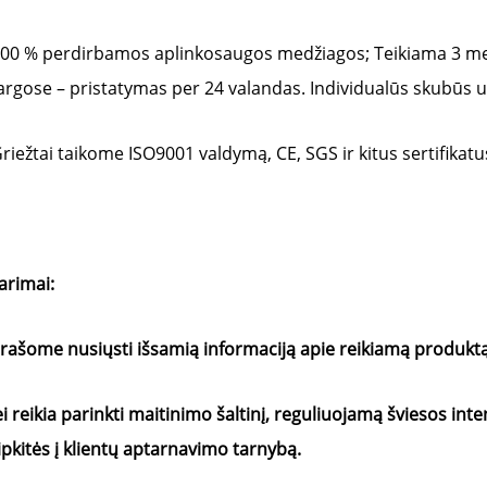
00 % perdirbamos aplinkosaugos medžiagos; Teikiama 3 met
argose – pristatymas per 24 valandas. Individualūs skubūs 
riežtai taikome ISO9001 valdymą, CE, SGS ir kitus sertifikatus
arimai: 
Prašome nusiųsti išsamią informaciją apie reikiamą produktą (pv
ei reikia 
parinkti maitinimo šaltinį, reguliuojamą šviesos in
ipkitės į klientų aptarnavimo tarnybą. 