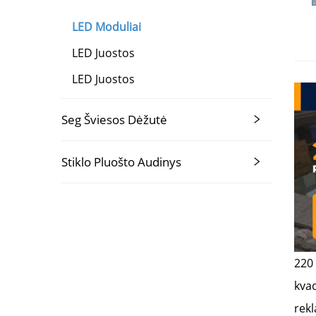
LED Moduliai
LED Juostos
LED Juostos
Seg Šviesos Dėžutė
Stiklo Pluošto Audinys
220 
kvad
rek