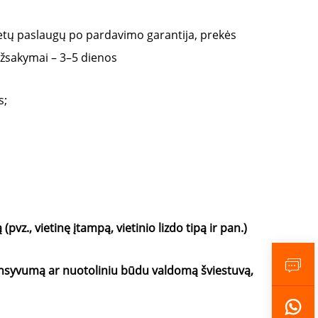
ų paslaugų po pardavimo garantija, prekės 
užsakymai – 3–5 dienos 
; 
z., vietinę įtampą, vietinio lizdo tipą ir pan.) 
tensyvumą ar nuotoliniu būdu valdomą šviestuvą, 