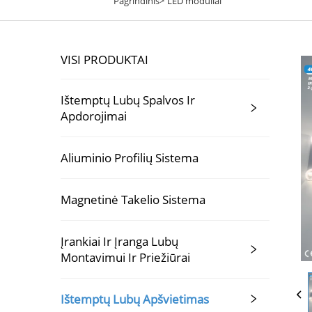
Pagrindinis>
LED moduliai
VISI PRODUKTAI
Ištemptų Lubų Spalvos Ir
Apdorojimai
Aliuminio Profilių Sistema
Magnetinė Takelio Sistema
Įrankiai Ir Įranga Lubų
Montavimui Ir Priežiūrai
Ištemptų Lubų Apšvietimas