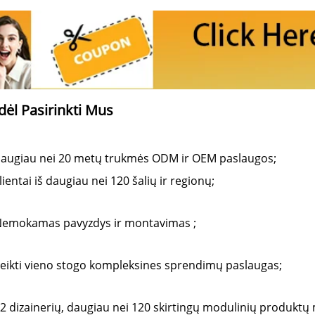
dėl Pasirinkti Mus 
augiau nei 20 metų trukmės ODM ir OEM paslaugos; 
lientai iš daugiau nei 120 šalių ir regionų; 
emokamas pavyzdys ir montavimas 
;
eikti vieno stogo kompleksines sprendimų paslaugas; 
2 dizainerių, daugiau nei 120 skirtingų modulinių produktų m