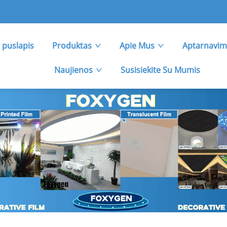
 puslapis
Produktas
Apie Mus
Aptarnavim
Naujienos
Susisiekite Su Mumis