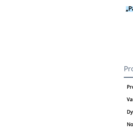
„P
Pr
Pr
Va
Dy
No