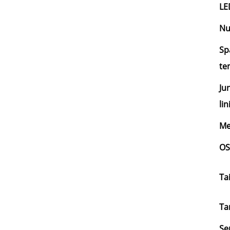
LE
Nu
Sp
te
Ju
lin
Me
O
Ta
Ta
Se