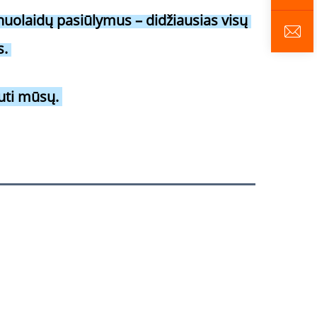
 nuolaidų pasiūlymus – didžiausias visų 
. 
uti mūsų. 