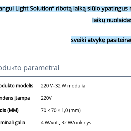
angui Light Solution“ ribotą laiką siūlo ypatingus
laikų nuolaidas
sveiki atvykę pasiteira
odukto parametrai
odukto modelis
220 V–32 W moduliai
ndens įtampa
220V
dis (MM)
70 × 70 × 1,0 (mm)
minali galia
4 W/vnt., 32 W/rinkinys