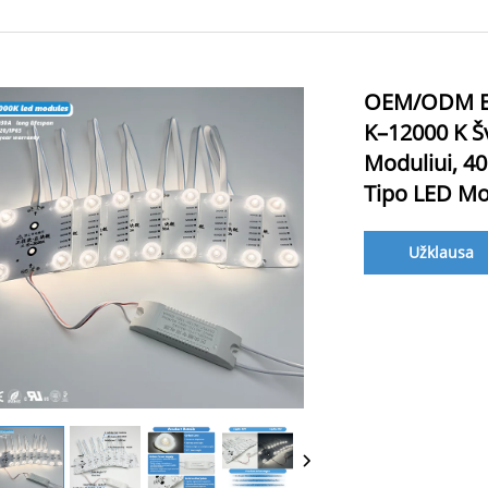
OEM/ODM Ene
K–12000 K Š
Moduliui, 4
Tipo LED Mo
Užklausa