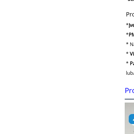
Pr
*
Įv
*
PM
* N
*
V
*
P
lub
Pr