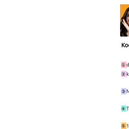
Ko
① 
d
② 
k
③ 
N
④ 
T
⑤ 
1