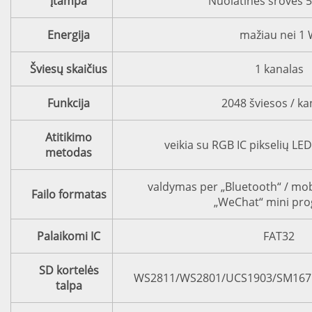
Įtampa
Nuolatinės srovės 5
Energija
mažiau nei 1
Šviesų skaičius
1 kanalas
Funkcija
2048 šviesos / ka
Atitikimo
veikia su RGB IC pikselių LE
metodas
valdymas per „Bluetooth“ / mob
Failo formatas
„WeChat“ mini pr
Palaikomi IC
FAT32
SD kortelės
WS2811/WS2801/UCS1903/SM167
talpa