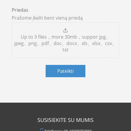
Priedas
Prašome įkelti bent vieną priedą
Up to 3 files，more 30mb，suppor jpg、
jpeg、png、pdf、doc、docx、xls、xlsx、csv、
txt
Pateikti
SUSISIEKITE SU MUMIS
Telefonas:
+86-15900703866