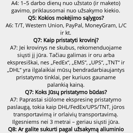
A4: 1–5 darbo dienų nuo užstato (ir maketo) 
gavimo, priklausomai nuo užsakymo kiekio. 
Q5: Kokios mokėjimo sąlygos? 
A6: T/T, Western Union, PayPal, MoneyGram, L/C 
ir kt. 
Q7: Kaip pristatyti krovinį? 
A7: Jei krovinys ne skubus, rekomenduojame 
siųsti jį jūra. Tačiau galimas ir oru arba 
ekspresiškai, nes „FedEx“, „EMS“, „UPS“, „TNT“ ir 
„DHL“ yra ilgalaikiai mūsų bendradarbiaujantys 
pristatymo tinklai, per kuriuos gauname 
palankią kainą. 
Q7: Koks Jūsų pristatymo būdas? 
A7: Paprastai siūlome ekspresinę pristatymo 
paslaugą, tokia kaip DHL/FedEx/UPS/TNT, jūros 
transportavimą ir orlaivių transportavimą. 
Ilgesniems nei 3 metrai – geriau siųsti jūra. 
Q8: Ar galite sukurti pagal užsakymą aliuminio 