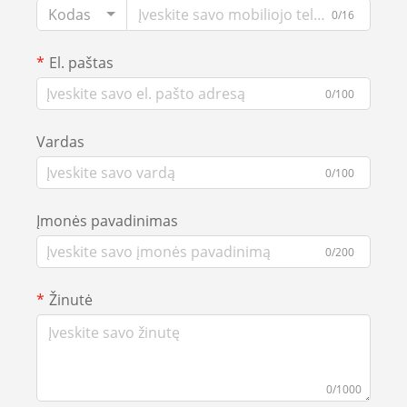
Kodas
0/16
El. paštas
0/100
Vardas
0/100
Įmonės pavadinimas
0/200
Žinutė
0/1000