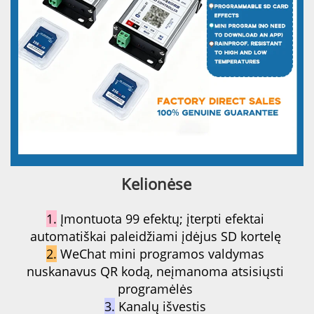
Kelionėse 
1.
Įmontuota 99 efektų; įterpti efektai 
automatiškai paleidžiami įdėjus SD kortelę 
2.
WeChat mini programos valdymas 
nuskanavus QR kodą, neįmanoma atsisiųsti 
programėlės 
3.
Kanalų išvestis 