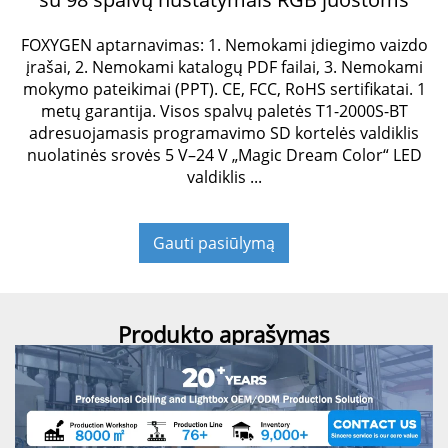
FOXYGEN aptarnavimas: 1. Nemokami įdiegimo vaizdo
įrašai, 2. Nemokami katalogų PDF failai, 3. Nemokami
mokymo pateikimai (PPT). CE, FCC, RoHS sertifikatai. 1
metų garantija. Visos spalvų paletės T1-2000S-BT
adresuojamasis programavimo SD kortelės valdiklis
nuolatinės srovės 5 V–24 V „Magic Dream Color“ LED
valdiklis ...
Gauti pasiūlymą
Produkto aprašymas