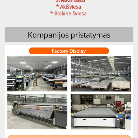
* Šviesos batis 
* Akišviesa 
* Blokinė šviesa 
Kompanijos pristatymas