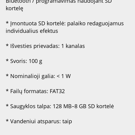
Bluetooth / programavimas naudojant SD 
kortelę 
* Įmontuota SD kortelė: palaiko redaguojamus 
individualius efektus 
* Išvesties prievadas: 1 kanalas 
* Svoris: 100 g 
* Nominalioji galia: < 1 W 
* Failų formatas: FAT32 
* Saugyklos talpa: 128 MB–8 GB SD kortelė 
* Vandeniui atsparus: taip 