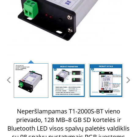
Neperšlampamas T1-2000S-BT vieno
prievado, 128 MB–8 GB SD kortelės ir
Bluetooth LED visos spalvų paletės valdiklis
su 98 spalvų nustatymais RGB juostoms