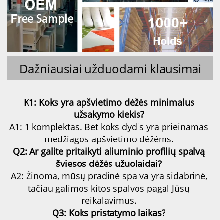
Dažniausiai užduodami klausimai
K1: Koks yra apšvietimo dėžės minimalus 
užsakymo kiekis? 
A1: 1 komplektas. Bet koks dydis yra prieinamas 
medžiagos apšvietimo dėžėms. 
Q2: Ar galite pritaikyti aliuminio profilių spalvą 
šviesos dėžės užuolaidai? 
A2: Žinoma, mūsų pradinė spalva yra sidabrinė, 
tačiau galimos kitos spalvos pagal Jūsų 
reikalavimus. 
Q3: Koks pristatymo laikas? 