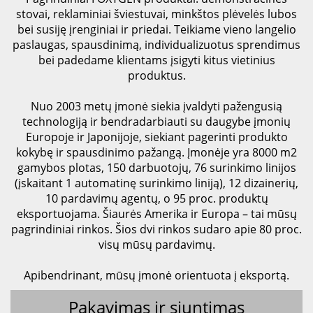
stovai, reklaminiai šviestuvai, minkštos plėvelės lubos
bei susiję įrenginiai ir priedai. Teikiame vieno langelio
paslaugas, spausdinimą, individualizuotus sprendimus
bei padedame klientams įsigyti kitus vietinius
produktus.
Nuo 2003 metų įmonė siekia įvaldyti pažengusią
technologiją ir bendradarbiauti su daugybe įmonių
Europoje ir Japonijoje, siekiant pagerinti produkto
kokybę ir spausdinimo pažangą. Įmonėje yra 8000 m2
gamybos plotas, 150 darbuotojų, 76 surinkimo linijos
(įskaitant 1 automatinę surinkimo liniją), 12 dizainerių,
10 pardavimų agentų, o 95 proc. produktų
eksportuojama. Šiaurės Amerika ir Europa – tai mūsų
pagrindiniai rinkos. Šios dvi rinkos sudaro apie 80 proc.
visų mūsų pardavimų.
Apibendrinant, mūsų įmonė orientuota į eksportą.
Pakavimas ir siuntimas