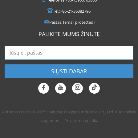
Tel.:
+86-21-36382796
Paštas:
[email protected]
PALIKITE MUMS ŽINUTĘ
SIŲSTI DABAR
Autoriaus teisės © 2025 Shanghai Foxygen Industrial Co., Ltd. Visos teisės
saugomos |
Privatumo politika