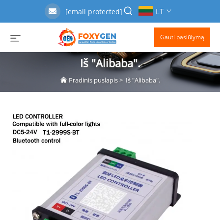
LT
[email protected]
Gauti pasiūlymą
Iš "Alibaba".
Pradinis puslapis
>
Iš "Alibaba".