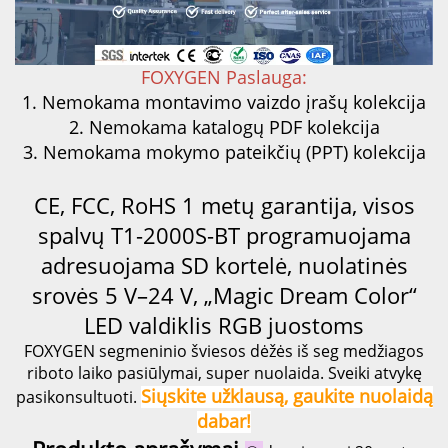
FOXYGEN Paslauga:
1. Nemokama montavimo vaizdo įrašų kolekcija
2. Nemokama katalogų PDF kolekcija
3. Nemokama mokymo pateikčių (PPT) kolekcija
CE, FCC, RoHS
1 metų garantija, visos
spalvų T1-2000S-BT programuojama
adresuojama SD kortelė, nuolatinės
srovės 5 V–24 V, „Magic Dream Color“
LED valdiklis RGB juostoms
FOXYGEN segmeninio šviesos dėžės iš seg medžiagos
riboto laiko pasiūlymai, super nuolaida. Sveiki atvykę
Siųskite užklausą, gaukite nuolaidą
pasikonsultuoti.
dabar!