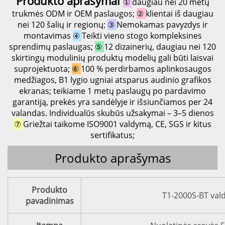
Produkto aprašymai
①
daugiau nei 20 metų
trukmės ODM ir OEM paslaugos;
②
klientai iš daugiau
nei 120 šalių ir regionų;
③
Nemokamas pavyzdys ir
montavimas
④
Teikti vieno stogo kompleksines
sprendimų paslaugas;
⑤
12 dizainerių, daugiau nei 120
skirtingų modulinių produktų modelių gali būti laisvai
suprojektuota;
⑥
100 % perdirbamos aplinkosaugos
medžiagos, B1 lygio ugniai atsparus audinio grafikos
ekranas; teikiame 1 metų paslaugų po pardavimo
garantiją, prekės yra sandėlyje ir išsiunčiamos per 24
valandas. Individualūs skubūs užsakymai – 3–5 dienos
⑦
Griežtai taikome ISO9001 valdymą, CE, SGS ir kitus
sertifikatus;
Produkto aprašymas
Produkto
T1-2000S-BT vald
pavadinimas