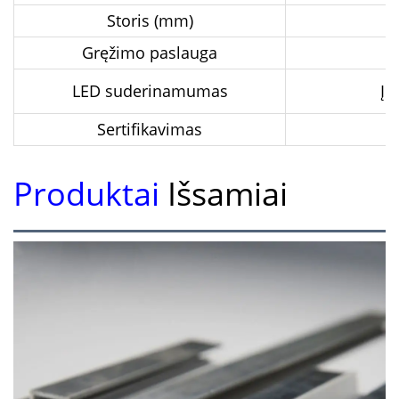
Storis (mm)
Gręžimo paslauga
LED suderinamumas
Įm
Sertifikavimas
Produktai
Išsamiai