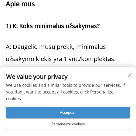
Apie mus 
1) K: Koks minimalus užsakymas? 
A: Daugelio mūsų prekių minimalus 
užsakymo kiekis yra 1 vnt./komplektas. 
We value your privacy
2) K: Kokius mokėjimo būdus priima jūsų 
We use cookies and similar tools to provide our services. If
you don't want to accept all cookies, click Personalize
įmonė? 
cookies.
A: Priimame daugumą mokėjimo metodų, 
Accept all
tačiau daugiausiai dirbame pagal T/T, L/C 
Personalize cookies
sąlygas. 