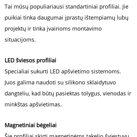
Tai mūsų populiariausi standartiniai profiliai. Jie
puikiai tinka daugumai įprastų ištempiamų lubų
projektų ir tinka įvairioms montavimo
situacijoms.
LED šviesos profiliai
Specialiai sukurti LED apšvietimo sistemoms.
Juos galima naudoti su silikono sklaidytuvo
dangteliu, kad būtų pasiektas tolygus, vienodas ir
minkštas apšvietimas.
Magnetiniai bėgeliai
Šie profiliai skirti magnetinėms takelio šviestuvų