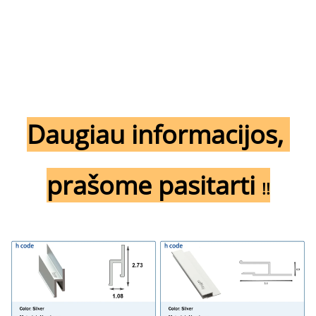
Daugiau informacijos, 
prašome pasitarti 
!!