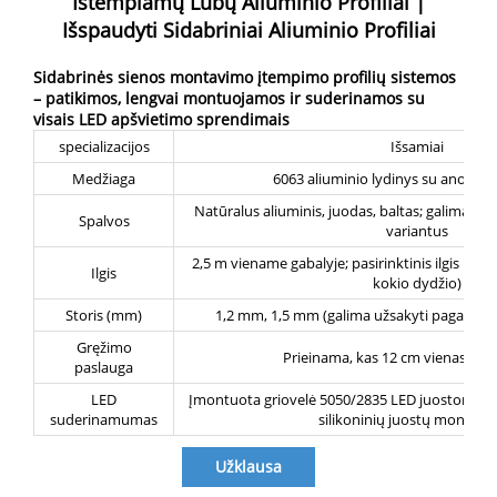
Ištempiamų Lubų Aliuminio Profiliai |
Išspaudyti Sidabriniai Aliuminio Profiliai
Sidabrinės sienos montavimo įtempimo profilių sistemos
– patikimos, lengvai montuojamos ir suderinamos su
visais LED apšvietimo sprendimais
specializacijos
Išsamiai
Medžiaga
6063 aliuminio lydinys su anodiz
Natūralus aliuminis, juodas, baltas; galima užs
Spalvos
variantus
2,5 m viename gabalyje; pasirinktinis ilgis iki 6
Ilgis
kokio dydžio)
Storis (mm)
1,2 mm, 1,5 mm (galima užsakyti pagal ind
Gręžimo
Prieinama, kas 12 cm vienas skyl
paslauga
LED
Įmontuota griovelė 5050/2835 LED juostoms, ti
suderinamumas
silikoninių juostų montavi
Užklausa