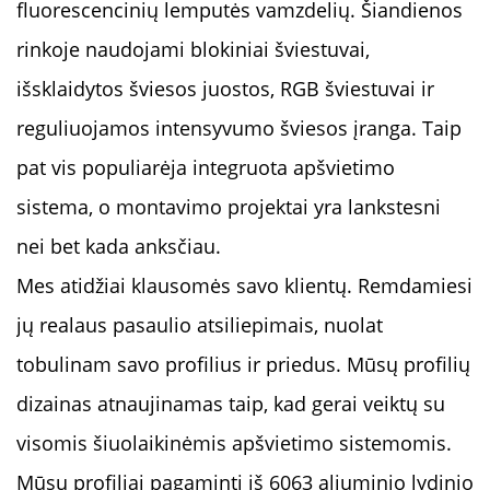
fluorescencinių lemputės vamzdelių. Šiandienos
rinkoje naudojami blokiniai šviestuvai,
išsklaidytos šviesos juostos, RGB šviestuvai ir
reguliuojamos intensyvumo šviesos įranga. Taip
pat vis populiarėja integruota apšvietimo
sistema, o montavimo projektai yra lankstesni
nei bet kada anksčiau.
Mes atidžiai klausomės savo klientų. Remdamiesi
jų realaus pasaulio atsiliepimais, nuolat
tobulinam savo profilius ir priedus. Mūsų profilių
dizainas atnaujinamas taip, kad gerai veiktų su
visomis šiuolaikinėmis apšvietimo sistemomis.
Mūsų profiliai pagaminti iš 6063 aliuminio lydinio