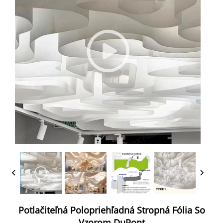
Potlačiteľná Polopriehľadná Stropná Fólia So
Vzorom DuPont