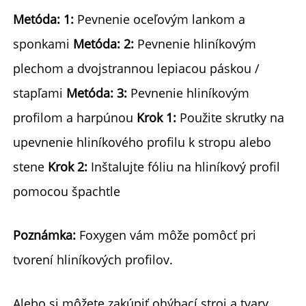
Metóda: 1: 
Pevnenie oceľovým lankom a 
sponkami 
Metóda: 2: 
Pevnenie hliníkovým 
plechom a dvojstrannou lepiacou páskou / 
stapľami 
Metóda: 3: 
Pevnenie hliníkovým 
profilom a harpúnou 
Krok 1: 
Použite skrutky na 
upevnenie hliníkového profilu k stropu alebo 
stene 
Krok 2: 
Inštalujte fóliu na hliníkový profil 
pomocou špachtle 
Poznámka: 
Foxygen vám môže pomôcť pri 
tvorení hliníkových profilov. 
Alebo si môžete zakúpiť ohýbací stroj a tvary 