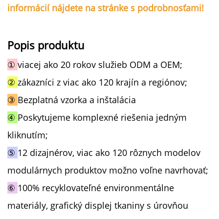
informácií nájdete na stránke s podrobnosťami!
Popis produktu
①
viacej ako 20 rokov služieb ODM a OEM;
②
zákazníci z viac ako 120 krajín a regiónov;
③
Bezplatná vzorka a inštalácia
④
Poskytujeme komplexné riešenia jedným
kliknutím;
⑤
12 dizajnérov, viac ako 120 rôznych modelov
modulárnych produktov možno voľne navrhovať;
⑥
100% recyklovateľné environmentálne
materiály, grafický displej tkaniny s úrovňou