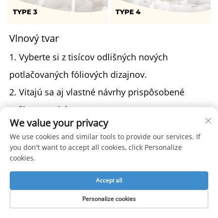
Vlnový tvar
1. Vyberte si z tisícov odlišných nových
potlačovaných fóliových dizajnov.
2. Vitajú sa aj vlastné návrhy prispôsobené
vašim potrebám.
We value your privacy
3. Maximálna šírka dosahuje až 5 metrov.
We use cookies and similar tools to provide our services. If
4. Neobmedzené možnosti farieb a úprav
you don't want to accept all cookies, click Personalize
cookies.
povrchu.
5. UV tlač zabezpečuje živé, jasné farby.
Accept all
6. Možnosti prispôsobenia zahŕňajú priehľadné,
Personalize cookies
lesklé, matné, perforované a zrkadlové fólie.