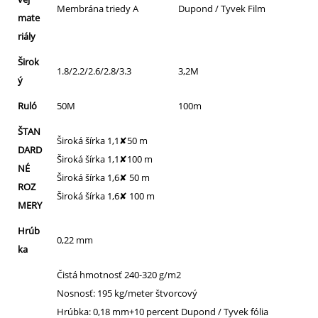
Membrána triedy A
Dupond / Tyvek Film
mate
riály
Širok
1.8/2.2/2.6/2.8/3.3
3,2M
ý
Ruló
50M
100m
ŠTAN
Široká šírka 1,1✘50 m
DARD
Široká šírka 1,1✘100 m
NÉ
Široká šírka 1,6✘ 50 m
ROZ
Široká šírka 1,6✘ 100 m
MERY
Hrúb
0,22 mm
ka
Čistá hmotnosť 240-320 g/m2
Nosnosť: 195 kg/meter štvorcový
Hrúbka: 0,18 mm+10 percent Dupond / Tyvek fólia