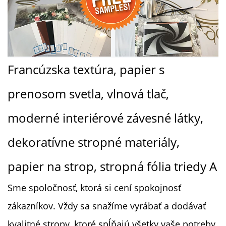
Francúzska textúra, papier s
prenosom svetla, vlnová tlač,
moderné interiérové závesné látky,
dekoratívne stropné materiály,
papier na strop, stropná fólia triedy A
Sme spoločnosť, ktorá si cení spokojnosť
zákazníkov. Vždy sa snažíme vyrábať a dodávať
kvalitné stropy, ktoré spĺňajú všetky vaše potreby.