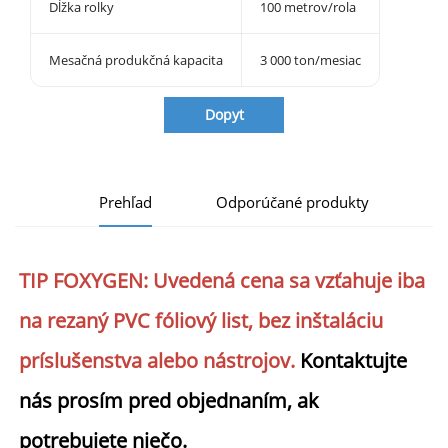
Dĺžka rolky
100 metrov/rola
Mesačná produkčná kapacita
3 000 ton/mesiac
Dopyt
Prehľad
Odporúčané produkty
TIP FOXYGEN: 
Uvedená cena sa vzťahuje iba 
na rezaný PVC fóliový list, bez inštaláciu 
príslušenstva alebo nástrojov. 
Kontaktujte 
nás prosím pred objednaním, ak 
potrebujete niečo. 