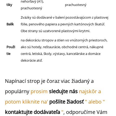
nehorľavý (A1),
tiky
prachuotesný
prachuotesný
Zväzky sú dodávané v balení pozostávajúcom z plastovej
Balík
fólie, penového papiera a pevných kartónových škatúľ.
Obe strany sú uzatvorené plastovými krytmi.
na dekoráciu stropov a stien vo vnútorných priestoroch,
Použi
ako sú hotely, reštaurácie, obchodné centrá, nákupné
tie
centrá, letiská, školy, výstavy, kancelárske a domáce
dekorácie atď.
Napínací strop je čoraz viac žiadaný a 
populárny 
prosim 
sledujte nás 
najskôr a 
potom kliknite na' 
pošlite žiadosť 
" alebo " 
kontaktujte dodávateľa 
"
, odporučíme Vám 