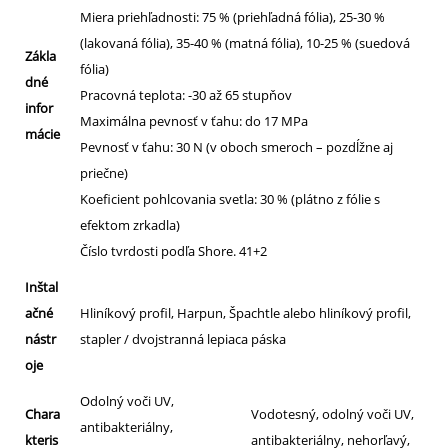
Miera priehľadnosti: 75 % (priehľadná fólia), 25-30 %
(lakovaná fólia), 35-40 % (matná fólia), 10-25 % (suedová
Zákla
fólia)
dné
Pracovná teplota: -30 až 65 stupňov
infor
Maximálna pevnosť v ťahu: do 17 MPa
mácie
Pevnosť v ťahu: 30 N (v oboch smeroch – pozdĺžne aj
priečne)
Koeficient pohlcovania svetla: 30 % (plátno z fólie s
efektom zrkadla)
Číslo tvrdosti podľa Shore. 41+2
Inštal
ačné
Hliníkový profil, Harpun, Špachtle alebo hliníkový profil,
nástr
stapler / dvojstranná lepiaca páska
oje
Odolný voči UV,
Chara
Vodotesný, odolný voči UV,
antibakteriálny,
kteris
antibakteriálny, nehorľavý,