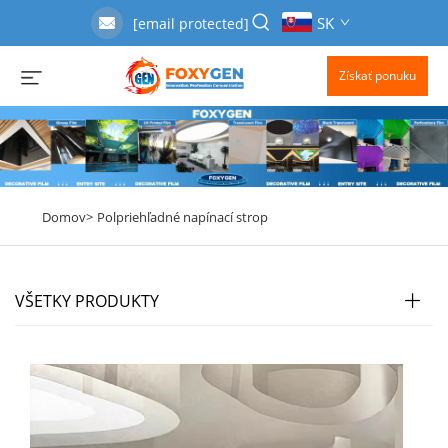
SK
[email protected]
Získať ponuku
Domov>
Polpriehľadné napínací strop
VŠETKY PRODUKTY