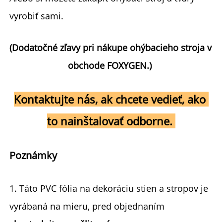
vyrobiť sami. 
(Dodatočné zľavy pri nákupe ohýbacieho stroja v 
obchode FOXYGEN.) 
Kontaktujte nás, ak chcete vedieť, ako 
to nainštalovať odborne. 
Poznámky 
1. Táto PVC fólia na dekoráciu stien a stropov je 
vyrábaná na mieru, pred objednaním 