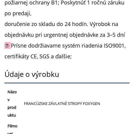
požiarnej ochrany B1; Poskytnúť 1 ročnú záruku
po predaji,
doručenie zo skladu do 24 hodín. Výrobok na
objednávku pri urgentnej objednávke za 3–5 dní
⑦
Prísne dodržiavame systém riadenia ISO9001,
certifikáty CE, SGS a ďalšie;
Údaje o výrobku
Názo
v
FRANCÚZSKE ZÁVLATNÉ STROPY FOXYGEN
prod
uktu
Filmo
vej