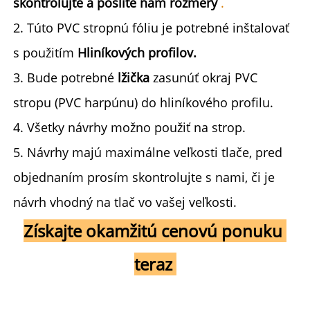
skontrolujte a pošlite nám rozmery 
.
2. Túto PVC stropnú fóliu je potrebné inštalovať 
s použitím 
Hliníkových profilov. 
3. Bude potrebné 
lžička 
zasunúť okraj PVC 
stropu (PVC harpúnu) do hliníkového profilu. 
4. Všetky návrhy možno použiť na strop. 
5. Návrhy majú maximálne veľkosti tlače, pred 
objednaním prosím skontrolujte s nami, či je 
návrh vhodný na tlač vo vašej veľkosti. 
Získajte okamžitú cenovú ponuku 
teraz 