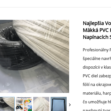
Najlepšia Vo
Mäkká PVC H
Napínacích 
Profesionálny
špeciálne navr
dispozícii v kl
PVC diel zabez
fólií na okrajo
materiálu, harp
čo umožňuje hla
navrhnutý tvar