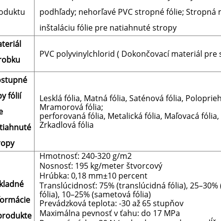
oduktu
podhľady; nehorľavé PVC stropné fólie;
Stropná 
inštaláciu fólie pre natiahnuté stropy
teriál
PVC polyvinylchlorid ( Dokončovací materiál pre s
robku
stupné
y fólií
Lesklá fólia, Matná fólia, Saténová fólia, Poloprieh
Mramorová fólia;
e
perforovaná fólia, Metalická fólia, Maľovacá fólia,
Zrkadlová fólia
tiahnuté
ropy
Hmotnosť: 240-320 g/m2
Nosnosť: 195 kg/meter štvorcový
Hrúbka: 0,18 mm±10 percent
kladné
Translúcidnosť: 75% (translúcidná fólia), 25–30%
fólia),
10–25% (sametová fólia)
formácie
Prevádzková teplota: -30 až 65 stupňov
Maximálna pevnosť v ťahu: do 17 MPa
produkte