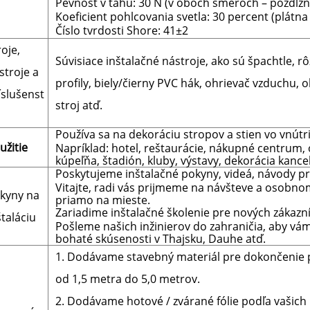
Pevnosť v ťahu: 30 N (v oboch smeroch – pozdĺžne
Koeficient pohlcovania svetla: 30 percent (plátna 
Číslo tvrdosti Shore: 41±2
roje,
Súvisiace inštalačné nástroje, ako sú špachtle, rô
stroje a
profily, biely/čierny PVC hák, ohrievač vzduchu, o
íslušenst
stroj atď.
Používa sa na dekoráciu stropov a stien vo vnútri
užitie
Napríklad: hotel, reštaurácie, nákupné centrum, 
kúpeľňa, štadión, kluby, výstavy, dekorácia kancel
Poskytujeme inštalačné pokyny, videá, návody pr
Vitajte, radi vás prijmeme na návšteve a osobn
kyny na
priamo na mieste.
Zariadime inštalačné školenie pre nových zákazník
štaláciu
Pošleme našich inžinierov do zahraničia, aby vám
bohaté skúsenosti v Thajsku, Dauhe atď.
1. Dodávame stavebný materiál pre dokončenie pr
od 1,5 metra do 5,0 metrov.
2. Dodávame hotové / zvárané fólie podľa vašich