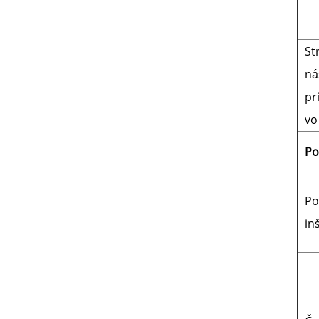
St
ná
pr
vo
Po
Po
in