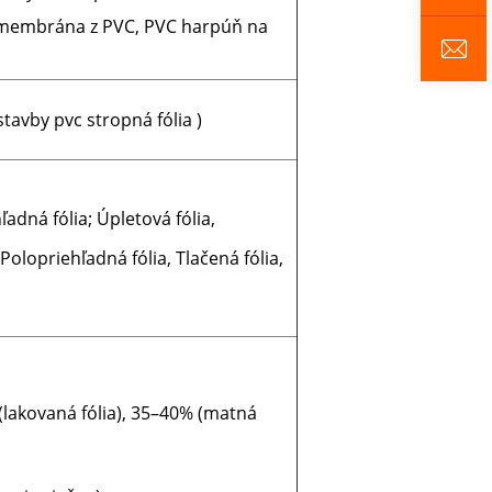
membrána z PVC, PVC harpúň na
tavby pvc stropná fólia )
ľadná fólia; Úpletová fólia,
 Polopriehľadná fólia, Tlačená fólia,
 (lakovaná fólia), 35–40% (matná