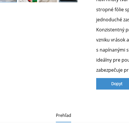
stropné fólie s
jednoduché zas
Konzistentný p
vzniku vrások 
s napínanými s
ideálny pre po
zabezpečuje pro
Dopyt
Prehľad