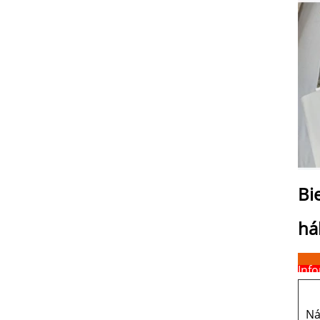
Bi
há
Inf
Ná