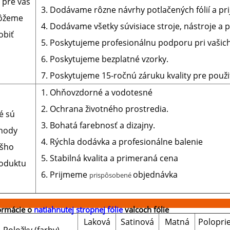
 pre vás
3. Dodávame rôzne návrhy potlačených fólií a pri
ôžeme
4. Dodávame všetky súvisiace stroje, nástroje a p
obiť
5. Poskytujeme profesionálnu podporu pri vašich
6. Poskytujeme bezplatné vzorky.
7. Poskytujeme 15-ročnú záruku kvality pre použiti
1. Ohňovzdorné a vodotesné
2. Ochrana životného prostredia.
é sú
3. Bohatá farebnosť a dizajny.
hody
4. Rýchla dodávka a profesionálne balenie
šho
5. Stabilná kvalita a primeraná cena
oduktu
6. Prijmeme
objednávka
prispôsobené
ormácie o
natiahnutej stropnej fólie
valcoch fólie
Laková
Satinová
Matná
Polopri