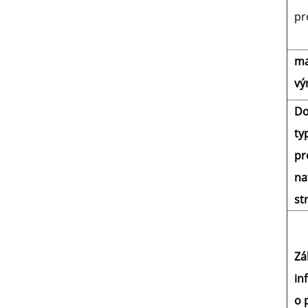
pr
ma
vý
Do
typ
pr
na
st
Zá
in
o 