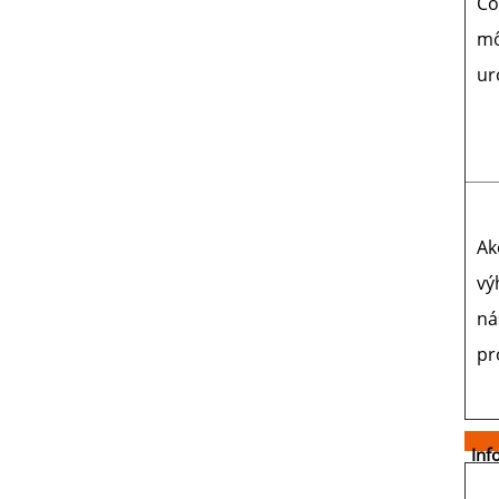
Čo
m
ur
Ak
vý
ná
pr
Inf