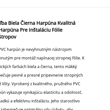
ľba Biela Čierna Harpúna Kvalitná
arpúna Pre Inštaláciu Fólie
Stropov
 PVC harpún je nevyhnutným nástrojom
hnutým pre montáž napínacej stropnej fólie. K
asických farbách biela a čierna, tento mäkký
pečuje pevné a presné pripevnenie stropných
vé lišty. Vyrobený z kvalitného, pružného PVC
ún vykazuje vynikajúcu elasticitu a odolnosť,
dkú a efektívnu inštaláciu. Jeho starostlivo
 zabezpečuje optimálnu silu úchytu, aby