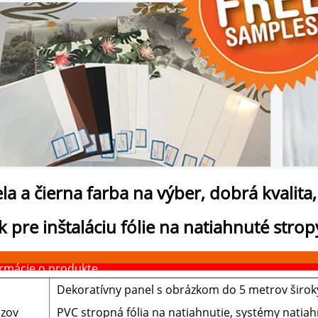
ela a čierna farba na výber, dobrá kvali
k pre inštaláciu fólie na natiahnuté strop
ormácie o produkte
Dekoratívny panel s obrázkom do 5 metrov široký
zov
PVC stropná fólia na natiahnutie, systémy natiah