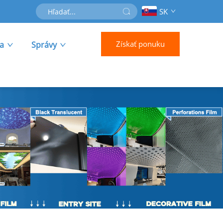
SK
Získať ponuku
ra
Správy