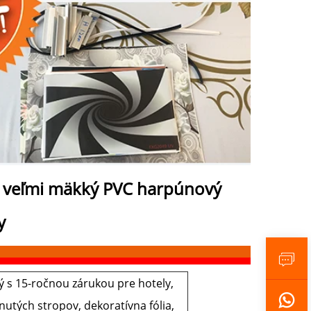
ta, veľmi mäkký PVC harpúnový
y
 s 15-ročnou zárukou pre hotely,
nutých stropov, dekoratívna fólia,