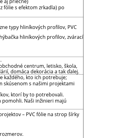
 aj priečne)
z fólie s efektom zrkadla) po
zne typy hliníkových profilov, PVC
hýbačka hliníkových profilov, zvárací
.
obchodné centrum, letisko, škola,
árií, domáca dekorácia a tak ďalej.
e každého, kto ich potrebuje;
om skúsenom s našimi projektami
ov, ktorí by to potrebovali.
 pomohli. Naši inžinieri majú
ojektov – PVC fólie na strop šírky
 rozmerov.