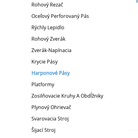
Rohový Rezač
Oceľový Perforovaný Pás
Rýchly Lepidlo
Rohový Zverák
Zverák-Napínacia
Krycie Pásy
Harponové Pásy
Platformy
Zosilňovacie Kruhy A Obdĺžniky
Plynový Ohrievač
Svarovacia Stroj
Šijací Stroj