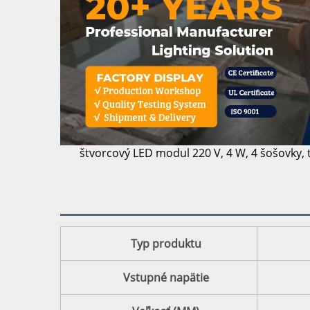
štvorcový LED modul 220 V, 4 W, 4 šošovky, te
Typ produktu
Vstupné napätie