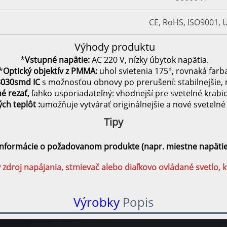
CE, RoHS, ISO9001, 
Výhody produktu
*
Vstupné napätie:
AC 220 V, nízky úbytok napätia.
*
Optický objektív z PMMA:
uhol svietenia 175°, rovnaká farb
3030smd
IC
s možnosťou obnovy po prerušení: stabilnejšie,
né rezať,
ľahko usporiadateľný: vhodnejší pre svetelné krabi
ných teplôt
:
umožňuje vytvárať originálnejšie a nové svetelné 
Tipy 
informácie o požadovanom produkte (napr. miestne napätie, 
 zdroj napájania, stmievač alebo diaľkovo ovládané svetlo, 
Výrobky
Popis