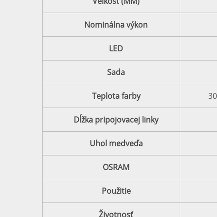
Veľkosť (MM)
Nominálna výkon
LED
Sada
Teplota farby
30
Dĺžka pripojovacej linky
Uhol medveďa
OSRAM
Použitie
Životnosť