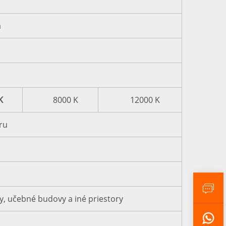
a
K
8000 K
12000 K
ru
y, učebné budovy a iné priestory