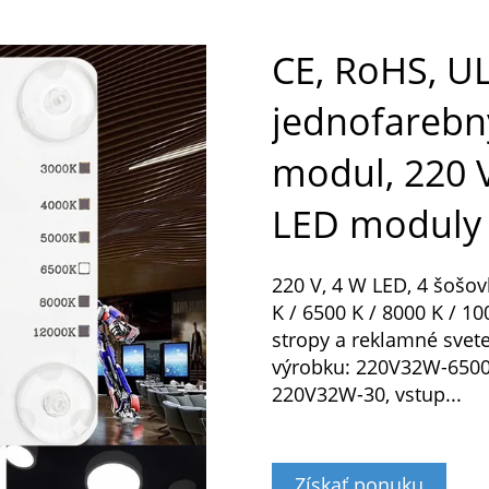
CE, RoHS, UL
jednofarebn
modul, 220 V
LED moduly 
220 V, 4 W LED, 4 šošovk
K / 6500 K / 8000 K / 1
stropy a reklamné svet
výrobku: 220V32W-6500
220V32W-30, vstup...
Získať ponuku