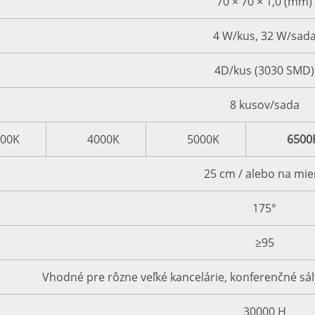
70 × 70 × 1,0 (mm)
4 W/kus, 32 W/sad
4D/kus (3030 SMD)
8 kusov/sada
00K
4000K
5000K
6500
25 cm / alebo na mie
175°
≥95
Vhodné pre rôzne veľké kancelárie, konferenčné sál
30000 H