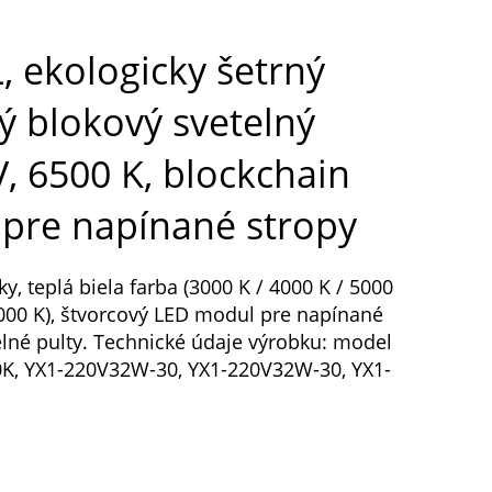
, ekologicky šetrný
ý blokový svetelný
, 6500 K, blockchain
pre napínané stropy
y, teplá biela farba (3000 K / 4000 K / 5000
0000 K), štvorcový LED modul pre napínané
elné pulty. Technické údaje výrobku: model
K, YX1-220V32W-30, YX1-220V32W-30, YX1-