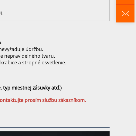
UL
a.
 nevyžaduje údržbu.
ce nepravidelného tvaru.
krabice a stropné osvetlenie.
typ miestnej zásuvky atď.) 
kontaktujte prosím službu zákazníkom. 