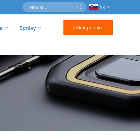
SK
Získať ponuku
ra
Správy