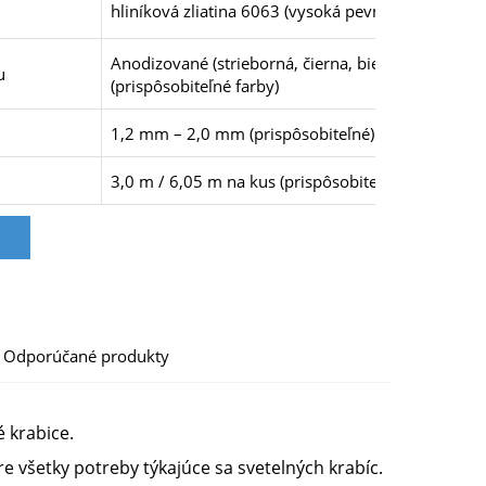
hliníková zliatina 6063 (vysoká pevnosť, odolná vo
Anodizované (strieborná, čierna, biela) / práškovo
u
(prispôsobiteľné farby)
1,2 mm – 2,0 mm (prispôsobiteľné)
3,0 m / 6,05 m na kus (prispôsobiteľné)
Odporúčané produkty
 krabice.
 všetky potreby týkajúce sa svetelných krabíc.