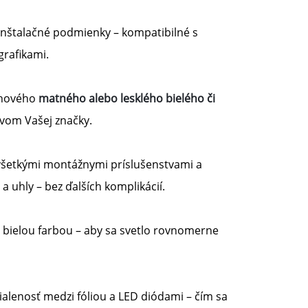
inštalačné podmienky – kompatibilné s
grafikami.
rchového
matného alebo lesklého bielého či
avom Vašej značky.
 všetkými montážnymi príslušenstvami a
a uhly – bez ďalších komplikácií.
 bielou farbou – aby sa svetlo rovnomerne
alenosť medzi fóliou a LED diódami – čím sa