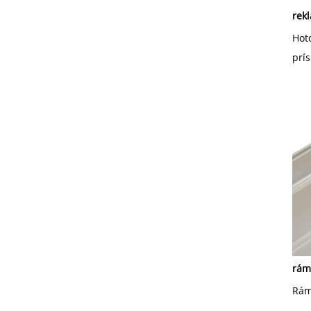
rek
Hoto
prís
rám 
Rám 