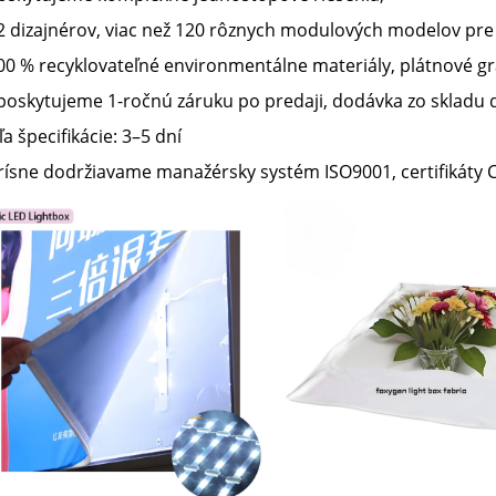
2 dizajnérov, viac než 120 rôznych modulových modelov pre 
0 % recyklovateľné environmentálne materiály, plátnové gra
 poskytujeme 1-ročnú záruku po predaji, dodávka zo skladu
a špecifikácie: 3–5 dní
ísne dodržiavame manažérsky systém ISO9001, certifikáty C