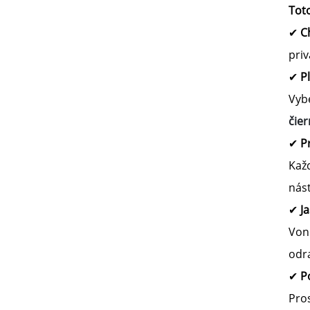
Toto
✔
Ch
pri
✔
P
Vyb
čie
✔
P
Kaž
nást
✔
J
Von
odra
✔
P
Pro