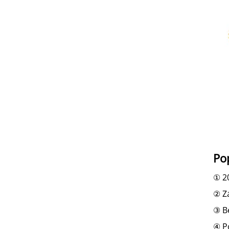
Po
① 2
② Zá
③ Be
④ P