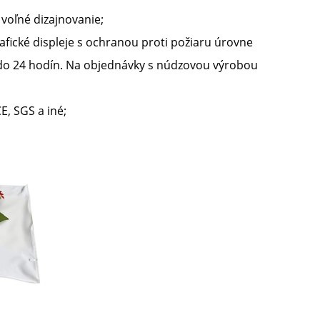
voľné dizajnovanie;
fické displeje s ochranou proti požiaru úrovne
 do 24 hodín. Na objednávky s núdzovou výrobou
E, SGS a iné;