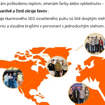
ráni poškodeniu teplom, zmenám farby alebo vyblednutiu – 
vanlivé a čisté okraje ševov
:
je tkaninového SEG osvetleného pultu sú šité dvojitým steh
aniu a vizuálne krajšími v porovnaní s jednoduchým stehom.