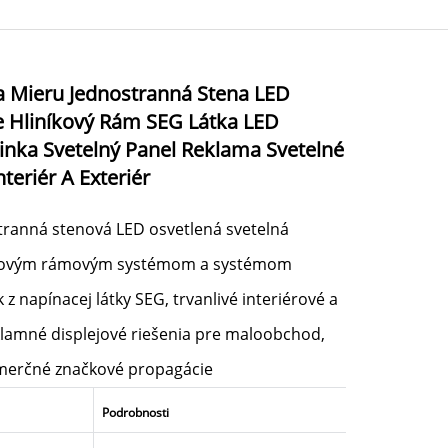
 Mieru Jednostranná Stena LED
e Hliníkový Rám SEG Látka LED
rinka Svetelný Panel Reklama Svetelné
nteriér A Exteriér
tranná stenová LED osvetlená svetelná
níkovým rámovým systémom a systémom
k z napínacej látky SEG, trvanlivé interiérové a
klamné displejové riešenia pre maloobchod,
omerčné značkové propagácie
Podrobnosti