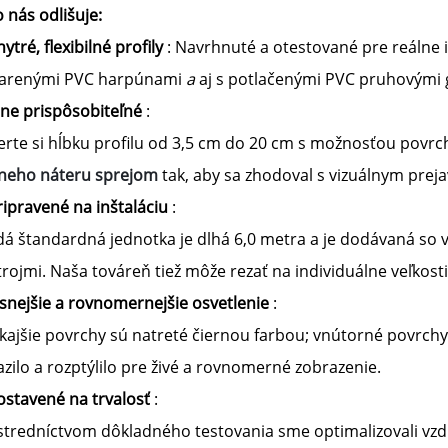
 nás odlišuje:
ytré, flexibilné profily
: Navrhnuté a otestované pre reálne 
varenými PVC harpúnami
a
aj s potlačenými PVC pruhovými 
lne prispôsobiteľné
:
erte si hĺbku profilu od 3,5 cm do 20 cm s možnosťou pov
rneho náteru sprejom
tak, aby sa zhodoval s vizuálnym prej
ripravené na inštaláciu
:
dá štandardná jednotka je dlhá 6,0 metra a je dodávaná so
rojmi. Naša továreň tiež môže rezať na individuálne veľkosti 
asnejšie a rovnomernejšie osvetlenie
:
kajšie povrchy sú natreté čiernou farbou; vnútorné povrchy
zilo a rozptýlilo pre živé a rovnomerné zobrazenie.
ostavené na trvalosť
:
stredníctvom dôkladného testovania sme optimalizovali vzdi