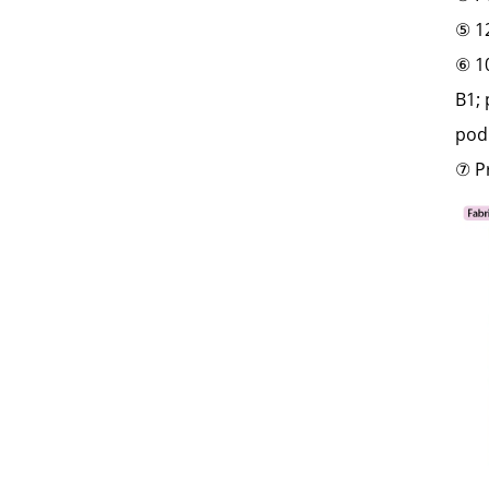
⑤ 1
⑥ 10
B1;
podľ
⑦ Pr