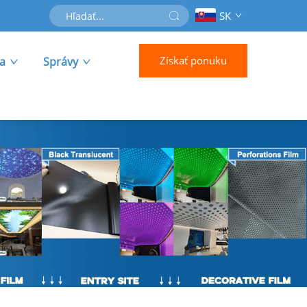
SK
Získať ponuku
ra
Správy