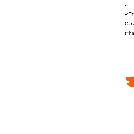
zab
✔
Tr
Okra
trh