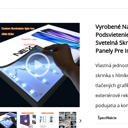
Vyrobené Na
Podsvieteni
Svetelná Sk
Panely Pre I
Vlastná jednos
skrinka s hli
tlačených grafí
exteriérové re
podujatia a k
Špecifikácie