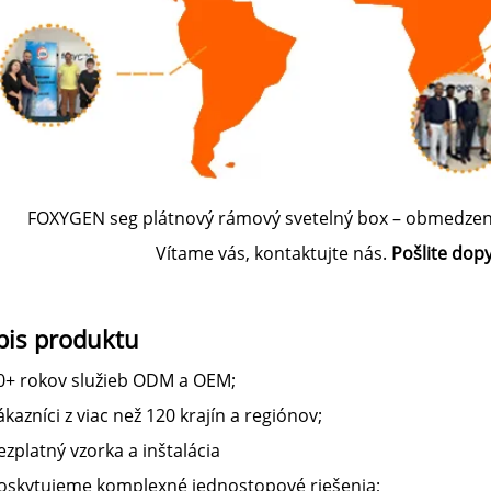
FOXYGEN seg plátnový rámový svetelný box – obmedzená
Vítame vás, kontaktujte nás.
Pošlite dopyt
pis produktu
0+ rokov služieb ODM a OEM;
kazníci z viac než 120 krajín a regiónov;
zplatný vzorka a inštalácia
oskytujeme komplexné jednostopové riešenia;