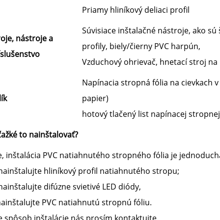
Priamy hliníkový deliaci profil
Súvisiace inštalačné nástroje, ako sú 
roje, nástroje a
profily, biely/čierny PVC harpún,
íslušenstvo
Vzduchový ohrievač, hnetací stroj na hl
Napínacia stropná fólia na cievkach v 
ík
papier)
hotový tlačený list napínacej stropnej 
 ťažké to nainštalovať?
e, inštalácia PVC natiahnutého stropného fólia je jednoduchá
 nainštalujte hliníkový profil natiahnutého stropu;
 nainštalujte difúzne svietivé LED diódy,
nainštalujte PVC natiahnutú stropnú fóliu.
e spôsob inštalácie nás prosím kontaktujte.