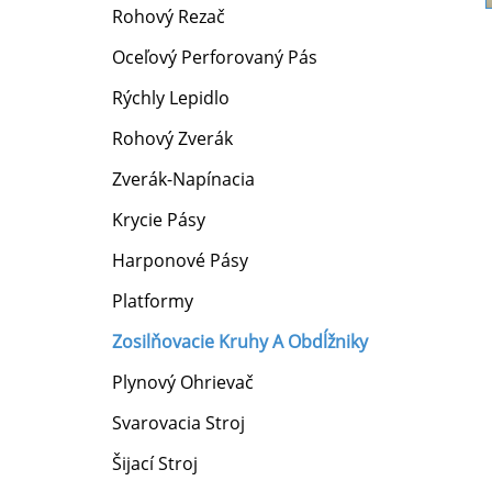
Rohový Rezač
Oceľový Perforovaný Pás
Rýchly Lepidlo
Rohový Zverák
Zverák-Napínacia
Krycie Pásy
Harponové Pásy
Platformy
Zosilňovacie Kruhy A Obdĺžniky
Plynový Ohrievač
Svarovacia Stroj
Šijací Stroj