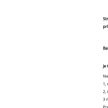
St
pr
Bal
Je
Ni
1,
2,
3 
Pr