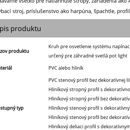
ávame všetko pre natiahnuté stropy, zariadenia ako Ai
bací stroj, príslušenstvo ako harpúna, špachtle, profily
pis produktu
Kruh pre osvetlenie systému napínacej
zov produktu
určený pre záhradné svetlá pot light
teriál
PVC alebo hliník
PVC stenový profil bez dekoratívnej li
Hliníkový stropný profil s dekoratívno
Hliníkový stropný profil bez dekoratívn
stupný typ
Hliníkový stenový profil s dekoratív
Hliníkový stenový profil bez dekoratí
Hliníkový deliaci profil s dekoratívn