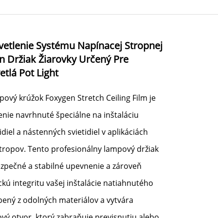
vetlenie Systému Napínacej Stropnej
n Držiak Žiarovky Určený Pre
tlá Pot Light
ový krúžok Foxygen Stretch Ceiling Film je
enie navrhnuté špeciálne na inštaláciu
diel a nástenných svietidiel v aplikáciách
tropov. Tento profesionálny lampový držiak
zpečné a stabilné upevnenie a zároveň
ckú integritu vašej inštalácie natiahnutého
obený z odolných materiálov a vytvára
vý otvor, ktorý zabraňuje previsnutiu alebo