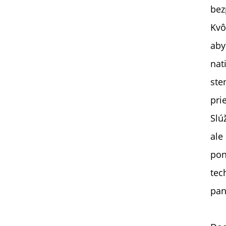
bez
Kvô
aby
nat
ste
pri
Slú
ale
pon
tec
pan