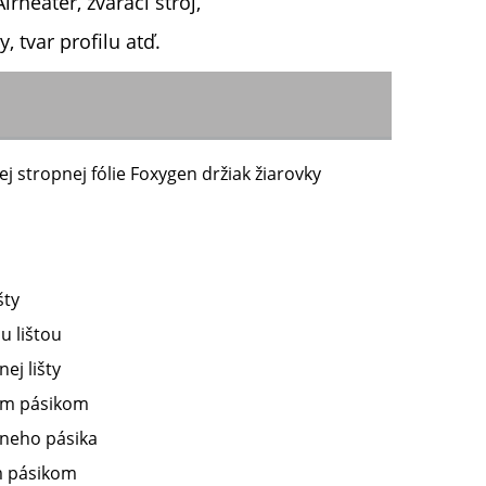
rheater, zvárací stroj,
, tvar profilu atď.
 stropnej fólie Foxygen držiak žiarovky
šty
u lištou
ej lišty
nym pásikom
vneho pásika
ym pásikom