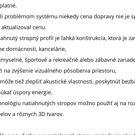
platné.
li problémom systému niekedy cena dopravy nie je spr
 aktualizoval cenu.
iahnutý stropný profil je ľahká konštrukcia, ktorá je 
ne domácnosti, kancelárie,
emyselné, športové a rekreačné alebo zábavné zariade
ži na zvýšenie vizuálneho pôsobenia priestoru,
 môže tiež zlepšiť akustické vlastnosti, poskytnúť bez
úkať úspory energie.
hnológiu natiahnutých stropov možno použiť aj na rozp
elov a rôznych 3D tvarov.