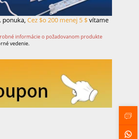
.
ponuka,
Cez
$
o 200 menej 5 $
vítame
odrobné informácie o požadovanom produkte
orné vedenie.