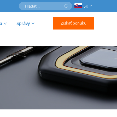
SK
Získať ponuku
ra
Správy