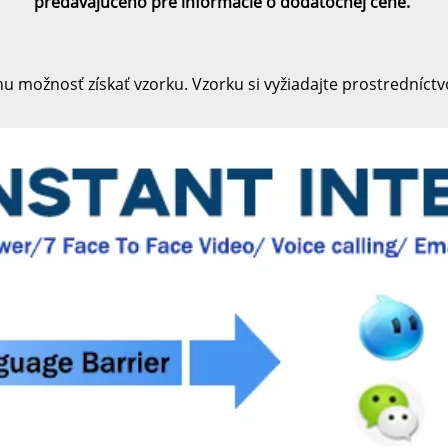
predávajúceho pre informácie o dodatočnej cene. 
u možnosť získať vzorku. Vzorku si vyžiadajte prostredníct