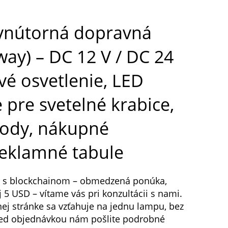
 vnútorná dopravná
ay) – DC 12 V / DC 24
vé osvetlenie, LED
 pre svetelné krabice,
hody, nákupné
reklamné tabule
ca s blockchainom – obmedzená ponúka,
5 USD – vítame vás pri konzultácii s nami.
j stránke sa vzťahuje na jednu lampu, bez
Pred objednávkou nám pošlite podrobné