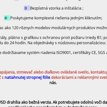
③   
Bezplatná vzorka a inštalácia 
;
④   
Poskytujeme komplexné riešenia jedným kliknutím; 
viac ako 120 rôznych modelov modulárnych produktov možno
ly, plátno s grafikou s ochranou proti požiaru triedy B1; 
du do 24 hodín. Na objednávky s núdzovou personalizáciou: 
e dodržiavame systém riadenia ISO9001, certifikáty CE, SGS a
apájania, stmievač alebo diaľkovo ovládané svetlo, kontaktu
 s 
natiahnutej stropnej fólie 
dekoráciami a reklamnými svet
nás. 
USD drahšia ako bežná verzia. Ak potrebujete odolnú voči d