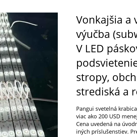
Vonkajšia a
výučba (subw
V LED pásko
podsvietenie
stropy, obc
strediská a 
Pangui svetelná krabi
viac ako 200 USD menej 
Cena uvedená na úvodne
iných príslušenstiev. 