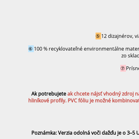
⑤ 
12 dizajnérov, 
⑥ 
100 % recyklovateľné environmentálne materiá
zo skla
⑦ 
Prísn
Ak potrebujete 
ak chcete nájsť vhodný zdroj n
hliníkové profily. PVC fóliu je možné kombinovať
Poznámka: Verzia odolná voči dažďu je o 3–5 