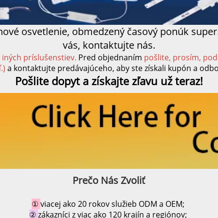
inové osvetlenie, obmedzený časový ponúk
super
vás, kontaktujte nás.
z iných príslušenstiev.
Pred objednaním
pošlite, prosím, p
.)
a kontaktujte predávajúceho, aby ste získali kupón a odb
Pošlite dopyt a získajte zľavu už teraz!
Prečo Nás Zvoliť 
① 
viacej ako 20 rokov služieb ODM a OEM; 
② 
zákazníci z viac ako 120 krajín a regiónov; 