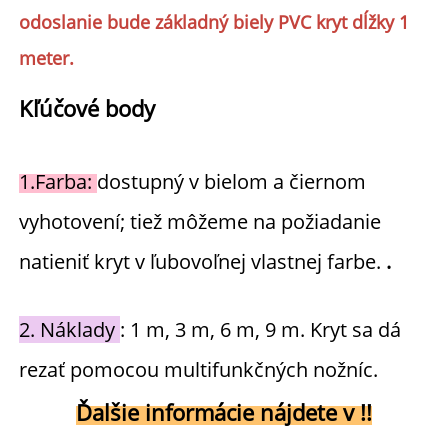
odoslanie bude základný biely PVC kryt dĺžky 1
meter.
Kľúčové body 
1.
Farba: 
dostupný v bielom a čiernom 
vyhotovení; tiež môžeme na požiadanie 
natieniť kryt v ľubovoľnej vlastnej farbe. 
.
2. 
Náklady 
: 
1 m, 3 m, 6 m, 9 m. Kryt sa dá 
rezať pomocou multifunkčných nožníc. 
Ďalšie informácie nájdete v 
!!