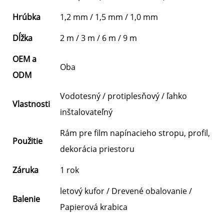
Hrúbka
1,2 mm / 1,5 mm / 1,0 mm
Dĺžka
2 m / 3 m / 6 m / 9 m
OEM a
Oba
ODM
Vodotesný / protiplesňový / ľahko
Vlastnosti
inštalovateľný
Rám pre film napínacieho stropu, profil,
Použitie
dekorácia priestoru
Záruka
1 rok
letový kufor / Drevené obalovanie /
Balenie
Papierová krabica