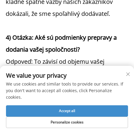
kladné spätné väzby našich zákazníkov 
dokázali, že sme spoľahlivý dodávateľ. 
4) Otázka: Aké sú podmienky prepravy a 
dodania vašej spoločnosti? 
Odpoveď: To závisí od objemu vašej 
objednávky. V priemere trvá výroba 2-3 
We value your privacy
We use cookies and similar tools to provide our services. If
týždne. Dodanie letecky trvá bežne 3-7 dní, 
you don't want to accept all cookies, click Personalize
námornou cestou zvyčajne 3-4 týždne. 
cookies.
Celková cena závisí od vašej konečnej 
Accept all
objednávky a od destinácie. 
Personalize cookies