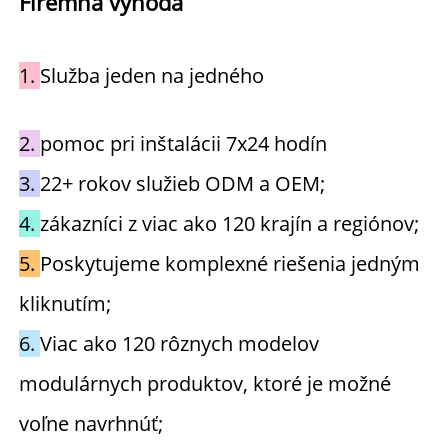
Firemná výhoda 
1. 
Služba jeden na jedného 
2. 
pomoc pri inštalácii 7x24 hodín 
3. 
22+ rokov služieb ODM a OEM; 
4. 
zákazníci z viac ako 120 krajín a regiónov; 
5. 
Poskytujeme komplexné riešenia jedným 
kliknutím; 
6. 
Viac ako 120 rôznych modelov 
modulárnych produktov, ktoré je možné 
voľne navrhnúť; 