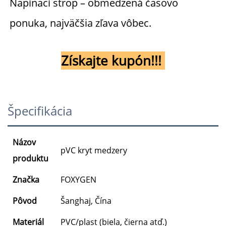
Napínací strop – obmedzená časovo 
ponuka, najväčšia zľava vôbec. 
Získajte kupón!!! 
Špecifikácia
Názov
pVC kryt medzery
produktu
Značka
FOXYGEN
Pôvod
Šanghaj, Čína
Materiál
PVC/plast (biela, čierna atď.)