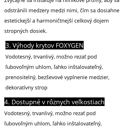
Zvyčajne sa inštaluje na hliníkové profily, aby sa
odstránili medzery medzi nimi, čím sa dosiahne
estetickejší a harmoničtnejší celkový dojem
stropných dosiek.
3. Výhody krytov FOXYGEN
Vodotesný, trvanlivý, možno rezať pod
ľubovoľným uhlom, ľahko inštalovateľný,
prenositelný, bezševové vyplnenie medzier,
dekoratívny strop
4. Dostupné v rôznych veľkostiach
Vodotesný, trvanlivý, možno rezať pod
ľubovoľným uhlom, ľahko inštalovateľný,