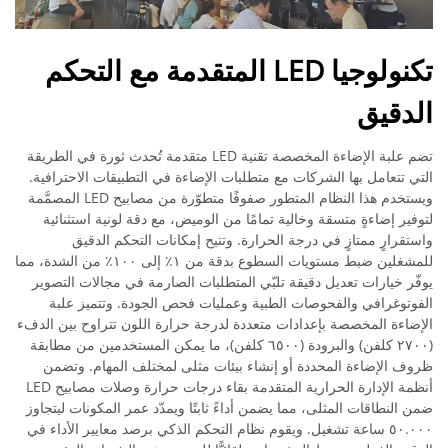
تكنولوجيا LED المتقدمة مع التحكم
الدقيق
تضم علبة الإضاءة المخصصة تقنية LED متقدمة تُحدث ثورة في الطريقة
التي تتعامل بها الشركات مع متطلبات الإضاءة في التطبيقات الاحترافية.
ويستخدم هذا النظام المتطور صفوفًا متطوّرة من مصابيح LED المصمَّمة
لتوفير إضاءةٍ متسقة وخالية تمامًا من الوميض، مع دقة لونية استثنائية
واستقرارٍ ممتازٍ في درجة الحرارة. وتتيح إمكانات التحكم الدقيق
للمشغلين ضبط مستويات السطوع بدقة من ١٪ إلى ١٠٠٪ من الشدة، مما
يوفّر خيارات تعديل دقيقة تلبّي المتطلبات الصارمة في مجالات التصوير
الفوتوغرافي والفحوصات الطبية وعمليات فحص الجودة. وتتميز علبة
الإضاءة المخصصة بإعدادات متعددة لدرجة حرارة اللون تتراوح بين الدفء
(٢٧٠٠ كلفن) والبرودة (٦٥٠٠ كلفن)، ما يمكن المستخدمين من مطابقة
ظروف الإضاءة المحددة أو إنشاء بيئات مثلى لمختلف المهام. وتضمن
أنظمة الإدارة الحرارية المتقدمة بقاء درجات حرارة وصلات مصابيح LED
ضمن النطاقات المثلى، مما يضمن أداءً ثابتًا ويمدّد عمر المكونات ليتجاوز
٥٠.٠٠٠ ساعة تشغيل. ويقوم نظام التحكم الذكي برصد معايير الأداء في