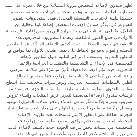
يُظهر صندوق الإضاءة المخصص مرونةً استثنائيةً من خلال قدرته على تلبية
متطلبات قطاعات صناعية متنوعة باستخدام تكوينات متخصصة مصممة
خصيصًا لتلبية الاحتياجات التشغيلية المحددة. ففي استوديوهات التصوير
الفوتوغرافي، يوفّر صندوق الإضاءة المخصص إضاءةً ثابتةً وخاليةً من
الظلال، ما يلغي التباينات في درجة حرارة اللون ويضمن إعادة إنتاج دقيقة
للألوان في جميع الصور الملتقطة. ويعتمد المصورون المحترفون هذه
الأنظمة في تصوير المنتجات، حيث تكشف الإضاءة الموحَّدة عن التفاصيل
الدقيقة والقوام بدقةٍ مع الحفاظ على تمثيل طبيعي للألوان بما يتوافق مع
المعايير التجارية. وتستخدم المرافق الطبية حلول صناديق الإضاءة
المخصصة في الإجراءات التشخيصية والتطبيقات الجراحية والأعمال
المخبرية، حيث تؤثر الإضاءة الدقيقة تأثيرًا مباشرًا على سلامة المرضى
ودقة التشخيص. كما تفي تكوينات صندوق الإضاءة المخصص للقطاع
الطبي بالمتطلبات التنظيمية الصارمة، وتوفر ميزات متخصصة مثل أسطح
مقاومة للعدوى وأنظمة احتياطية طارئة. أما البيئات التجزئية فتستفيد من
تركيبات صندوق الإضاءة المخصصة لتعزيز عرض المنتجات وإنشاء عروض
تسويقية بصرية جذّابة تحفِّز تفاعل العملاء وتدفع معدلات التحويل المبيعية.
وبفضل إمكانية ضبط درجات حرارة الألوان على مدار اليوم، يستطيع تجار
التجزئة الحفاظ على المظهر الأمثل للمنتجات تحت ظروف الإضاءة
المحيطة المتغيرة. وتستخدم مرافق التصنيع أنظمة صندوق الإضاءة
المخصصة في عمليات فحص مراقبة الجودة، حيث تكشف الإضاءة الثابتة
عن عيوب السطح والانحرافات البعدية وأخطاء التجميع التي قد تُضعف