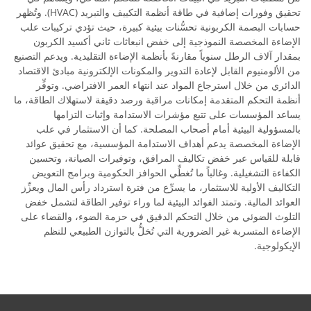
تحقيق وفورات إضافية في طاقة أنظمة التكييف والتبريد (HVAC). وتُظهر
حسابات البصمة الكربونية تحسُّنات بيئية كبيرة، حيث تؤدي تركيبات علب
الإضاءة المخصصة النموذجية إلى خفض انبعاثات ثاني أكسيد الكربون
بمقدار آلاف الرطل سنوياً مقارنةً بأنظمة الإضاءة التقليدية. ويدعم التصنيع
من الألومنيوم القابل لإعادة التدوير والمكونات الإلكترونية مبادئ الاقتصاد
الدائري من خلال استرجاع المواد عند انتهاء العمر الافتراضي. وتوفِّر
أنظمة التحكم المتقدمة إمكانات مراقبة ورصد دقيقة لاستهلاك الطاقة، ما
يساعد المؤسسات على تتبع مؤشرات الاستدامة وإثبات التزامها
بالمسؤولية البيئية أمام أصحاب المصلحة. كما أن الاستثمار في علب
الإضاءة المخصصة يدعم أهداف الاستدامة المؤسسية، مع تحقيق عوائد
قابلة للقياس عبر خفض تكاليف المرافق، وتوفيرات الصيانة، وتحسين
الكفاءة التشغيلية. وغالباً ما تُغطِّي الحوافز الحكومية وبرامج التعويض
التكاليف الأولية للاستثمار، ما يسرِّع من فترة استرداد رأس المال ويعزِّز
العوائد المالية. وتمتد الفوائد البيئية لما وراء توفير الطاقة لتشمل خفض
التلوث الضوئي من خلال التحكم الدقيق في حزمة الضوء، والقضاء على
الإضاءة المتسربة غير الضرورية التي تُخلُّ بالتوازن الطبيعي للنظم
الإيكولوجية.