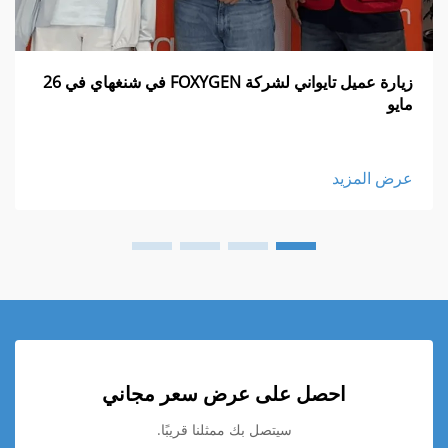
زيارة عميل تايواني لشركة FOXYGEN في شنغهاي في 26
مايو
عرض المزيد
احصل على عرض سعر مجاني
سيتصل بك ممثلنا قريبًا.