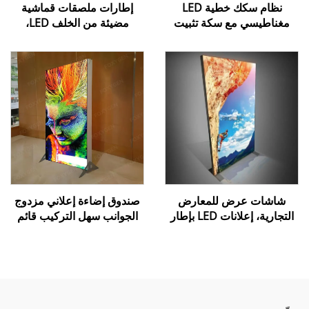
نظام سكك خطية LED
إطارات ملصقات قماشية
مغناطيسي مع سكة تثبيت
مضيئة من الخلف LED،
للإضاءة المنزلية والتصميم
صندوق إضاءة خارجي بدون
الداخلي
إطار، صندوق إضاءة SEG
خارجي، صناديق إعلانية
مضيئة
شاشات عرض للمعارض
صندوق إضاءة إعلاني مزدوج
التجارية، إعلانات LED بإطار
الجوانب سهل التركيب قائم
من الألومنيوم بدون إطار،
بذاته - إطار من الألومنيوم،
صندوق إضاءة داخلي LED،
صندوق إضاءة من قماش
كشك إعلاني داخلي من
SEG للعرض التجاري
القماش المضيء