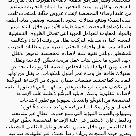
التشخيص وتقلل من وقت الفحص. أما البيئات التجارية فتستفيد
من علبة الإضاءة المخصصة لإنشاء عروض جذَّابة للمنتجات تلفت
انتباه العملاء وتدفع معدلات التحويل المبيعية. ويضمن متانة أنظمة
علب الإضاءة المخصصة قيمةً طويلة الأمد من خلال البناء المتين
والمواد المقاومة للعوامل الجوية التي تتحمَّل الظروف التشغيلية
الصعبة. كما أن بساطة التركيب تقلل من وقت الإعداد وتكاليف
العمالة، بينما تقلل واجهات التحكم البديهية من متطلبات التدريب
للمشغلين. وتلغي تقنية علبة الإضاءة المخصصة الوميضَ وتقلل
إجهاد العين، ما يخلق بيئات عمل مريحة تحسِّن الإنتاجية وتقلل
التعب. ومن الفوائد البيئية انخفاض البصمة الكربونية الناتجة عن
استهلاك طاقة أقل ومدة عمر أطول للمكونات، ما يقلل من توليد
النفايات. كما تستفيد تطبيقات ضمان الجودة من الإضاءة الموحَّدة
التي تكشف عيوب المنتجات وعدم اتساقها، والتي قد تفوتها أنظمة
الإضاءة التقليدية. وتمكِّن قابلية التوسُّع لأنظمة علب الإضاءة
المخصصة من التوسُّع والتعديل بسهولةٍ مع تطور احتياجات
الأعمال. وتوفِّر إمكانات المراقبة عن بُعد بيانات أداءً فوريةً
وتنبيهاتٍ بالصيانة التنبؤية التي تمنع حدوث أعطالٍ غير متوقعة.
وبالفعل، فإن الاستثمار في علبة الإضاءة المخصصة يحقِّق عوائدَ
قابلةً للقياس من خلال تحسين الكفاءة وتقليل التكاليف التشغيلية
وتعزيز جودة المنتجات وزيادة رضا العملاء عبر تطبيقات صناعية