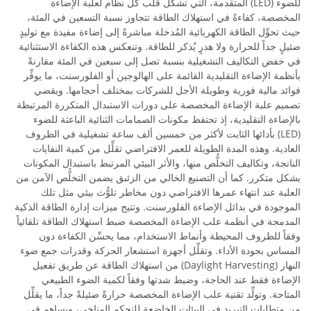
للضوء (LED) المتقدمة، التي تشكِّل قلب كل نظام لعلبة الإضاءة
المخصصة، كفاءةً في استهلاك الطاقة تتجاوز نسبة التسعين في المئة،
حيث تحوِّل الطاقة الكهربائية المُدخلة مباشرةً إلى إضاءة مفيدة مع توليدٍ
ضئيلٍ جداً للحرارة ولا هدرٍ يُذكر للطاقة. وتنعكس هذه الكفاءة الاستثنائية
في خفض التكاليف التشغيلية بنسبة تصل إلى سبعين في المئة مقارنةً
بأنظمة الإضاءة التقليدية القائمة على الهالوجين أو الفلورسنت، ما يوفِّر
فوائد مالية فورية وطويلة الأجل للشركات بمختلف أحجامها. ويقضي
تصميم علبة الإضاءة المخصصة على دورات الاستبدال المتكررة المرتبطة
بالإضاءة التقليدية، إذ تحتفظ مكونات الصمامات الثنائية الباعثة للضوء
(LED) بأدائها الثابت لأكثر من خمسين ألف ساعة تشغيلية في الظروف
العادية. وهذه المدة الطويلة للعمر الافتراضي تقلِّل من كمية النفايات
الناتجة، وتكاليف التخلُّص منها، والأثر البيئي المرتبط باستبدال المكونات
بشكل متكرر. كما أن التصنيع الخالي من الزئبق يضمن التخلُّص الآمن من
العلبة عند انتهاء عمرها الافتراضي دون مخاطر تلوُّث بيئي مثل تلك
الموجودة في بدائل الإضاءة الفلورسنت. وتتيح ميزات إدارة الطاقة الذكية
المدمجة في أنظمة علب الإضاءة المخصصة ضبط استهلاك الطاقة تلقائياً
وفقاً للظروف المحيطة وأنماط الاستخدام، مما يحسِّن الكفاءة دون
المساس بجودة الأداء. وتقلِّل أجهزة استشعار الحركة وقدرات جمع ضوء
النهار (Daylight Harvesting) من استهلاك الطاقة عن طريق تفعيل
الإضاءة فقط عند الحاجة، وضبط شدتها وفقاً لكمية الضوء الطبيعي
المتاحة. وتولِّد تقنية علب الإضاءة المخصصة حرارةً ضئيلةً جداً، ما يقلِّل
من متطلبات التبريد في البيئات الخاضعة للتحكم المناخي، ويساهم في