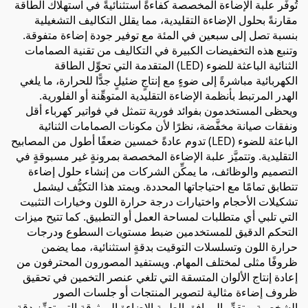
تُوفِّر علبة الإضاءة المخصصة كفاءةً استثنائيةً في استهلاك الطاقة
مقارنةً بحلول الإضاءة التقليدية، مما يقلل التكاليف التشغيلية
بنسبة تصل إلى سبعين في المئة مع توفير جودة إضاءة متفوقة.
وتنبع هذه التخفيضات الكبيرة في التكاليف من تقنية الصمامات
الثنائية الباعثة للضوء (LED) المتقدمة التي تحوِّل الطاقة
الكهربائية مباشرةً إلى ضوءٍ مع إنتاجٍ ضئيلٍ جدًّا للحرارة، ما يلغي
الهدر المرتبط بأنظمة الإضاءة التقليدية المتوهِّنة أو الفلورية.
ويحظى المستخدمون بفوائد فورية تتمثل في فواتير كهرباء أقل
ونفقات صيانة مخفَّضة، نظرًا لأن مكونات الصمامات الثنائية
الباعثة للضوء (LED) تدوم عادةً خمسين ضعفًا أطول من المصابيح
التقليدية. وتتميَّز علبة الإضاءة المخصصة بمرونةٍ غير مسبوقةٍ في
التصميم والوظائف، ما يمكِّن الشركات من إنشاء حلول إضاءة
تتطابق تمامًا مع احتياجاتها المحددة. ويمتد هذا التكيُّف ليشمل
تشكيلات الأحجام واختيارات درجة حرارة اللون وخيارات التثبيت
التي تلبي أي متطلبات لمساحة العمل أو التطبيق. كما تتيح ميزات
التحكم الدقيق للمستخدمين ضبط مستويات السطوع ودرجات
حرارة اللون وتسلسلات التوقيت بدقةٍ استثنائية، مما يضمن
ظروفًا مثلى لمختلف المهام. ويستفيد المصورون المحترفون من
إعادة إنتاج الألوان المتسقة التي تلغي عنصر التخمين في تحقيق
ظروف إضاءة مثالية لتصوير المنتجات أو جلسات الصور
الشخصية. وتقدِّر المرافق الطبية الإضاءة الموثوقة التي تعزِّز دقة