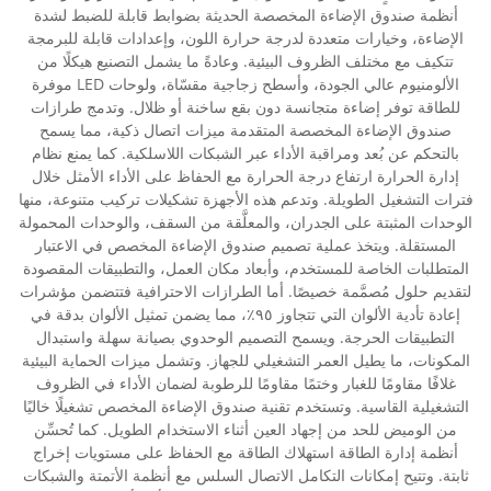
أنظمة صندوق الإضاءة المخصصة الحديثة بضوابط قابلة للضبط لشدة
الإضاءة، وخيارات متعددة لدرجة حرارة اللون، وإعدادات قابلة للبرمجة
تتكيف مع مختلف الظروف البيئية. وعادةً ما يشمل التصنيع هيكلًا من
الألومنيوم عالي الجودة، وأسطح زجاجية مقسّاة، ولوحات LED موفرة
للطاقة توفر إضاءة متجانسة دون بقع ساخنة أو ظلال. وتدمج طرازات
صندوق الإضاءة المخصصة المتقدمة ميزات اتصال ذكية، مما يسمح
بالتحكم عن بُعد ومراقبة الأداء عبر الشبكات اللاسلكية. كما يمنع نظام
إدارة الحرارة ارتفاع درجة الحرارة مع الحفاظ على الأداء الأمثل خلال
فترات التشغيل الطويلة. وتدعم هذه الأجهزة تشكيلات تركيب متنوعة، منها
الوحدات المثبتة على الجدران، والمعلَّقة من السقف، والوحدات المحمولة
المستقلة. ويتخذ عملية تصميم صندوق الإضاءة المخصص في الاعتبار
المتطلبات الخاصة للمستخدم، وأبعاد مكان العمل، والتطبيقات المقصودة
لتقديم حلول مُصمَّمة خصيصًا. أما الطرازات الاحترافية فتتضمن مؤشرات
إعادة تأدية الألوان التي تتجاوز ٩٥٪، مما يضمن تمثيل الألوان بدقة في
التطبيقات الحرجة. ويسمح التصميم الوحدوي بصيانة سهلة واستبدال
المكونات، ما يطيل العمر التشغيلي للجهاز. وتشمل ميزات الحماية البيئية
غلافًا مقاومًا للغبار وختمًا مقاومًا للرطوبة لضمان الأداء في الظروف
التشغيلية القاسية. وتستخدم تقنية صندوق الإضاءة المخصص تشغيلًا خاليًا
من الوميض للحد من إجهاد العين أثناء الاستخدام الطويل. كما تُحسِّن
أنظمة إدارة الطاقة استهلاك الطاقة مع الحفاظ على مستويات إخراج
ثابتة. وتتيح إمكانات التكامل الاتصال السلس مع أنظمة الأتمتة والشبكات