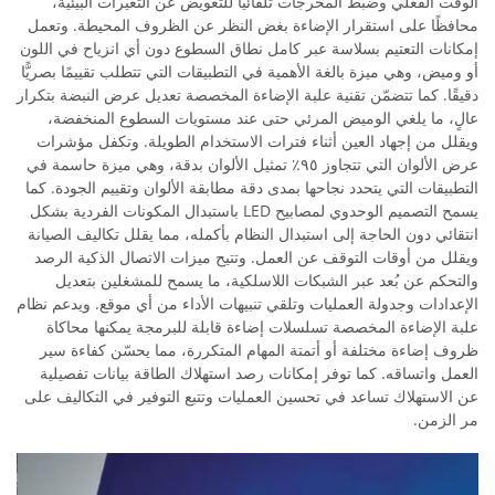
الوقت الفعلي وضبط المخرجات تلقائيًّا للتعويض عن التغيرات البيئية،
محافظًا على استقرار الإضاءة بغض النظر عن الظروف المحيطة. وتعمل
إمكانات التعتيم بسلاسة عبر كامل نطاق السطوع دون أي انزياح في اللون
أو وميض، وهي ميزة بالغة الأهمية في التطبيقات التي تتطلب تقييمًا بصريًّا
دقيقًا. كما تتضمّن تقنية علبة الإضاءة المخصصة تعديل عرض النبضة بتكرار
عالٍ، ما يلغي الوميض المرئي حتى عند مستويات السطوع المنخفضة،
ويقلل من إجهاد العين أثناء فترات الاستخدام الطويلة. وتكفل مؤشرات
عرض الألوان التي تتجاوز ٩٥٪ تمثيل الألوان بدقة، وهي ميزة حاسمة في
التطبيقات التي يتحدد نجاحها بمدى دقة مطابقة الألوان وتقييم الجودة. كما
يسمح التصميم الوحدوي لمصابيح LED باستبدال المكونات الفردية بشكل
انتقائي دون الحاجة إلى استبدال النظام بأكمله، مما يقلل تكاليف الصيانة
ويقلل من أوقات التوقف عن العمل. وتتيح ميزات الاتصال الذكية الرصد
والتحكم عن بُعد عبر الشبكات اللاسلكية، ما يسمح للمشغلين بتعديل
الإعدادات وجدولة العمليات وتلقي تنبيهات الأداء من أي موقع. ويدعم نظام
علبة الإضاءة المخصصة تسلسلات إضاءة قابلة للبرمجة يمكنها محاكاة
ظروف إضاءة مختلفة أو أتمتة المهام المتكررة، مما يحسّن كفاءة سير
العمل واتساقه. كما توفر إمكانات رصد استهلاك الطاقة بيانات تفصيلية
عن الاستهلاك تساعد في تحسين العمليات وتتبع التوفير في التكاليف على
مر الزمن.