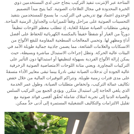
المتاحة عبر الإنترنت تنفيذ التركيب بنجاح حتى لدى المستخدمين ذوي
الخبرة المحدودة في مجال العلاجات الصوتية. كما يتيح مبدأ التصميم
الوحدوي اعتماد نهج تدريجي في التركيب، ما يسمح للمستخدمين بتنفيذ
التحسينات الصوتية على مراحل وفقاً للميزانيات والجداول الزمنية المتاحة.
وتبقى متطلبات الصيانة ضئيلةً للغاية، إذ تتطلب معظم اللوحات تنظيفاً
دوريّاً من الغبار أو شفطاً خفيفاً بالمكنسة الكهربائية للحفاظ على أفضل
أداءٍ ومظهرٍ لها. وتحمي المعالجات السطحية المقاومة للبقع الألواح من
الانسكابات والعلامات الشائعة، مما يضمن جاذبية جمالية طويلة الأمد في
البيئات عالية الحركة. وتظل إجراءات الاستبدال مباشرة وبسيطة، حيث
يمكن إزالة الألواح الفردية بسهولة لتنظيفها أو استبدالها دون التأثير على
التركيبات المجاورة. ويعني متانة اللوحات الامتصاصية الصوتية الزخرفية
عالية الجودة أن تدخلات الصيانة تبقى نادرةً بينما تبقى معايير الأداء متسقةً
على مدى فترات زمنية طويلة. وتتراكم التوفيرات المالية من خلال خفض
تكاليف عمالة التركيب، وانخفاض متطلبات الصيانة، وطول عمر الخدمة
الذي يلغي الحاجة إلى استبدال متكرر. ويؤدي الجمع بين التركيب السلس
والصيانة الدنيا إلى تجربة امتلاك شاملة تُحقّق أقصى فوائد صوتية مع
تقليل الالتزامات والتكاليف التشغيلية المستمرة إلى أدنى حدٍّ ممكن.