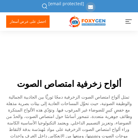
[email protected]
احصل على عرض أسعار
ألواح زخرفية امتصاص الصوت
تمثل ألواح امتصاص الصوت الزخرفية دمجًا ثوريًّا بين الجاذبية الجمالية
والوظيفة الصوتية، حيث تحوِّل المساحات العادية إلى بيئات بصرية مذهلة
مع خفضٍ كبيرٍ للضوضاء غير المرغوب فيها. وتؤدّي هذه الألواح المبتكرة
وظائف جوهرية متعددة، تتمحور أساسًا حول امتصاص الصوت، والحدّ من
الضوضاء، وتعزيز التصميم الداخلي. ويعتمد التكنولوجيا الأساسية الكامنة
وراء ألواح امتصاص الصوت الزخرفية على مواد مُهندَسة بدقة لالتقاط
موجات الصوت وتشتيتها، ومنعها من الانعكاس داخل الغرف وإحداث