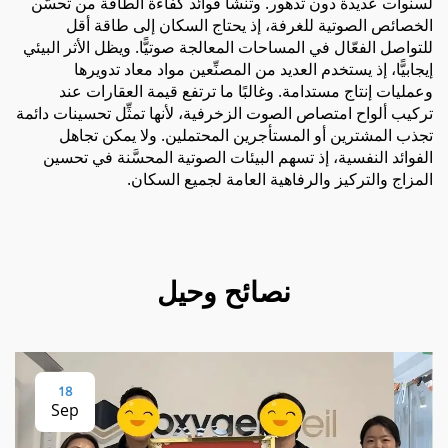
لسنوات عديدة دون تدهور. وتنشأ فوائد كفاءة الطاقة من تحسُّن
الخصائص الصوتية للغرفة، إذ يحتاج السكان إلى طاقة أقل
للتواصل الفعّال في المساحات المعالجة صوتيًّا. ويظل الأثر البيئي
إيجابيًّا، إذ يستخدم العديد من المصنِّعين مواد معاد تدويرها
وعمليات إنتاج مستدامة. وغالبًا ما ترتفع قيمة العقارات عند
تركيب ألواح امتصاص الصوت الزخرفية، لأنها تمثِّل تحسينات دائمة
تجذب المشترين أو المستأجرين المحتملين. ولا يمكن تجاهل
الفوائد النفسية، إذ تسهم البيئات الصوتية المحسَّنة في تحسين
المزاج والتركيز والرفاهية العامة لجميع السكان.
نصائح وحيل
18
Sep