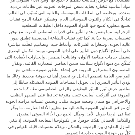
مواد أساسية مُختارة بعناية تمتص الموجات الصوتية عبر نطاقات ترددية
متعددة، وبخاصة في النطاقات المتوسطة والعالية التي تُسبّب في الغالب
تداخلًا في الكلام والتلوث الضوضائي العام. ويتضمّن عملية الدمج تقنيات
تصنيع متطورة تُدمج فيها المواد الصوتية داخل الطبقات السطحية
الزخرفية، مما يضمن عدم التأثير على قدرات امتصاص الصوت مع توفير
تشطيبات بصرية جذّابة. كما تتيح تقنيات الطباعة المخصصة تطبيق صور
عالية الجودة، وشعارات الشركات، وأنماط فنية، وتصاميم مُعلّمة مباشرةً
على أسطح الألواح دون التأثير على أدائها الصوتي. ويمتد التكامل البصري
ليشمل خدمات مطابقة الألوان، وتباينات الملمس، والخيارات الأبعادية التي
تُمكّن من دمج الألواح بسلاسة ضمن العناصر المعمارية القائمة. ويقدّر
المصممون المحترفون المرونة في إنشاء مناطق صوتية تتماشى مع
المواضيع العامة لتصميم الداخل مع تحقيق أهداف صوتية محددة. وغالبًا ما
يؤدي التأثير البصري إلى تحويل المساحات الصوتية المشكلة سابقًا إلى
مناطق عرضٍ تُبرز التميّز الوظيفي والرقي التصاميـمي معًا. كما تدعم
المرونة في التركيب أساليب تثبيت متنوعة تحافظ على المظهر النظيف
والاحترافي مع ضمان وضعية صوتية مثلى. وتضمن عمليات مراقبة الجودة
أن تتوافق المعايير الصوتية والجمالية مع معايير الأداء الصارمة، ما يوفّر
ثقةً في الرضا طويل الأمد. ويمثّل الجمع بين الأداء الصوتي المتفوق
والتكامل الجمالي تقدّمًا جوهريًّا في تكنولوجيا المعالجة الصوتية، إذ يلغي
التنازل التقليدي بين الوظيفة والشكل، ويقدّم تحسينات قابلة للقياس في
كلٍّ من جودة الصوت وجاذبية التصميم.