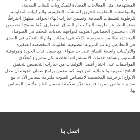
المستهدفة، مثل المعالجات المضادة للميكروبات للبيئات الصحية،
والمواصفات المقاومة للحريق للمنشآت التعليمية، والتركيبات المقاومة
للرطوبة لتطبيقات الضيافة. وتضمن خيارات إنهاء الحواف مظهرًا احترافيًّا
بغض النظر عن طريقة التركيب أو السياق المعماري. كما يسمح التخصيص
الأداء بتحسين الخصائص الصوتية لمواجهة تحديات التحكم في الضوضاء
المحددة، بدءًا من خصوصية الكلام في المكاتب وانتهاءً بالتحكم في الصدى
في المطاعم. وتدعم المرونة التصنيعية الطلبيات المخصصة الصغيرة
والتركيبات واسعة النطاق على حد سواء، مع ضمان ثبات الجودة وموثوقية
التسليم. وتساعد خدمات الاستشارات الخاصة بكل مشروع مُحدِّدي
المواصفات على اختيار أفضل التوليفات من خيارات التخصيص لتحقيق
النتائج الصوتية والجمالية المرجوة. كما تضمن برامج ضمان الجودة أن تظل
الألواح الزخرفية المخصصة لامتصاص الصوت ملتزمة بمعايير الأداء، مع
تقديم خصائص بصرية فريدة تعزّز سلامة التصميم العام بدلًا من المساس
بها.
اتصل بنا