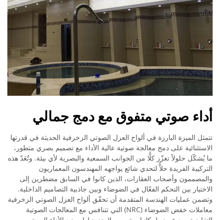
أداء صوتي متفوق مع دمج جمالي
تتمثل الميزة البارزة في ألواح العزل الصوتي الزخرفية الحديثة في قدرتها
الاستثنائية على دمج معالجة صوتية عالية الأداء مع تصميم بصري متطور،
ما يُشكّل حلولاً تعزّز كلًّا من الجوانب السمعية والبصرية لأي بيئة. وتُعَدّ هذه
التركيبة الفريدة حلاًّ لتحدي شائع يواجهه المهندسون المعماريون
والمصممون وأصحاب العقارات، الذين كانوا في السابق مضطرين إلى
الاختيار بين التحكم الفعّال في الضوضاء وبين جاذبية التصاميم الداخلية.
وتضمن عمليات الهندسة المتقدمة أن تحقّق ألواح العزل الصوتي الزخرفية
معاملات خفض الضوضاء (NRC) التي تتنافس مع المعالجات الصوتية
التقليدية، مع عرض إمكانيات تصميم لا حدود لها. وينبع الأداء الصوتي من