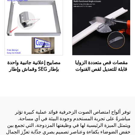
مقصات قص متعددة الزوايا
مصابيح إعلانية جانبية واحدة
قابلة للتعديل لقص القنوات
بإطار SEG وقماش وإطار
والتجاويف (Miter Trunking
ألومنيوم للإستخدام في
Shears) لتزيين حواف
المجمعات التجارية
الأسقف الممتدة
توفر ألواح امتصاص الصوت الزخرفية فوائد عملية كبيرة تؤثر
مباشرةً على تجربة المستخدم وجودة البيئة في أي مساحة.
ويتمثل الميزة الرئيسية لها في وظيفتها المزدوجة، التي تجمع بين
خفض الضوضاء بكفاءة وعناصر تصميم بصري جذّابة تعزِّز الجمال