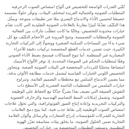
تُلبّي القدرات الواسعة للتخصيص في ألواح امتصاص الصوت الزخرفية
المتطلبات الصوتية والجمالية الفريدة لمختلف البيئات، وتوفّر حلولًا مصممة
خصيصًا لتحسين الأداء والاندماج البصري معًا عبر تطبيقات متنوعة. ويمثّل
هذا التكيّف تقدّمًا كبيرًا مقارنةً بالعلاجات الصوتية التقليدية التي كانت تقدّم
خيارات محدودة للتخصيص، وغالبًا ما كانت تتطلّب تنازلات بين الفعالية
الصوتية والمتطلبات التصميمية. وتتيح المرونة في الأحجام التكيّف مع كل
شيء بدءًا من المساحات السكنية الصغيرة ووصولًا إلى التركيبات التجارية
الكبيرة، حيث تضمن خدمات القطع المخصصة تركيبات دقيقة للأجزاء
المعمارية غير المنتظمة. أما تنوع السماكات فيسمح بضبط الأداء الصوتي
وفقًا لمتطلبات التحكم في الضوضاء المحددة، إذ توفر الألواح الأسمك
امتصاصًا محسّنًا للترددات المنخفضة في البيئات الصوتية الصعبة. ويتجاوز
التخصيص اللوني الخيارات القياسية ليشمل خدمات مطابقة الألوان بدقة،
مما يضمن الاندماج السلس مع مخططات التصميم القائمة. وتتراوح
خيارات الملمس من التشطيبات الناعمة العصرية إلى الأسطح ذات
النقوش العميقة التي تضيف بعدًا بصريًّا جذّابًا مع الحفاظ على الوظيفة
الصوتية. وتشمل إمكانات النمط التصاميم الهندسية والزخارف العضوية
والتركيبات التجريدية وإعادة إنتاج الصور الفوتوغرافية، والتي تحوّل علاجات
امتصاص الصوت الوظيفية إلى نقاط جذب فنية. كما يتيح دمج العلامات
التجارية للشركات للمؤسسات إدراج الشعارات والرسائل وألوان العلامة
التجارية ضمن الحلول الصوتية، ما يخلق بيئات متناسقة تعزّز الهوية
التنظيمية. وتستفيد التطبيقات المتخصصة من خيارات التخصيص