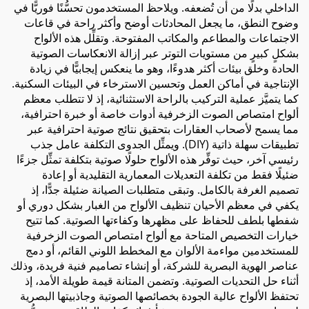
الداخلي بدلًا من أن تُضعفه. ويلاحظ المستخدمون تحسُّنًا فوريًّا في
وضوح النطق، ما يجعل المحادثات أوضح وأكثر راحة في قاعات
الاجتماعات والمطاعم والمكاتب المفتوحة. وتقلِّل هذه الألواح
بشكلٍ كبيرٍ من مستويات التوتر عبر إزالة الانعكاسات الصوتية
الحادة وخلق بيئات أكثر هدوءًا، وهو ما ينعكس إيجابيًّا في زيادة
الإنتاجية في أماكن العمل وتحسين الاسترخاء في البيئات السكنية.
كما يتميَّز عملية التركيب بالراحة الاستثنائية، إذ لا تتطلب معظم
ألواح امتصاص الصوت الزخرفية أدوات خاصة أو خبرة احترافية،
مما يسمح لأصحاب العقارات بتحقيق نتائج صوتية احترافية عبر
تطبيقات سهلة ذاتية (DIY). ويمثِّل الجدوى التكلفة عامل جذب
رئيسي آخر، حيث توفِّر هذه الألواح حلولًا صوتية بتكلفة تمثِّل جزءًا
ضئيلًا فقط من تكلفة التعديلات المعمارية التقليدية أو إعادة
تصميم الغرفة بالكامل. وتبقى متطلبات الصيانة ضئيلة جدًّا، إذ
يكفي في معظم الأحيان تنظيف الألواح من الغبار بشكل دوري أو
شفطها بلطف للحفاظ على مظهرها وكفاءتها الصوتية. كما تتيح
خيارات التخصيص المتاحة مع ألواح امتصاص الصوت الزخرفية
للمستخدمين مواءمة الألوان مع المخطط اللوني القائم، أو دمج
عناصر الهوية البصرية للشركة، أو إنشاء تصاميم فنية فريدة، وذلك
أثناء حل التحديات الصوتية. وتضمن المتانة قيمة طويلة الأمد، إذ
تحتفظ الألواح عالية الجودة بخصائصها الصوتية وجاذبيتها البصرية