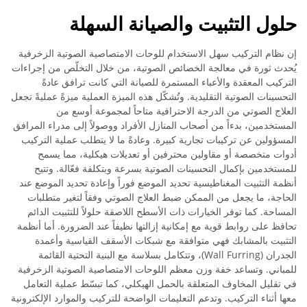
حلول التثبيت والصيانة السهلة
إن نظام التركيب سهل الاستخدام للوحات الامتصاصية الصوتية الزخرفية
يُحدث ثورة في معالجة الخصائص الصوتية، من خلال التخلّص من إجراءات
التركيب المعقدة والأعباء المستمرة للصيانة التي كانت ترافق عادةً
التحسينات الصوتية التقليدية. وتُشكّل هذه الميزة العملية ميزةً عمليةً تجعل
العلاج الصوتي من الدرجة الاحترافية متاحاً لمجموعة أوسع من
المستخدمين، بدءاً من أصحاب المنازل الأفراد ووصولاً إلى مدراء المرافق
المسؤولين عن تركيبات تجارية كبيرة. وعادةً ما لا يتطلب عملية التركيب
أدوات متخصصة أو مقاولين محترفين أو تعديلات هيكلية، مما يسمح
للمستخدمين بإكمال التحسينات الصوتية بسرعة وبتكلفة فعّالة. وتتيح
أنظمة التثبيت المغناطيسية تحديد الموضع فوراً وإعادة تحديد الموضع عند
الحاجة، ما يجعل من الممكن ضبط العلاج الصوتي وفقاً لتغير متطلبات
المساحة. كما توفر الخيارات ذات الأسطح اللاصقة حلولاً للتثبيت الدائم
تحافظ على روابط قوية مع إمكانية إزالتها نظيفاً عند الضرورة. أما أنظمة
التثبيت بالمشابك فهي متوافقة مع شبكات الأسقف القياسية وأعمدة
الجدران (Wall Furring)، وتتكامل بسلاسة مع البنية التحتية القائمة
للمباني. وتساعد خفة وزن معظم اللوحات الامتصاصية الصوتية الزخرفية
في تقليل المخاوف المتعلقة بالحمل الهيكلي، كما تبسّط عملية التعامل
معها أثناء التركيب. وتدعم التعليمات الواضحة للتركيب والموارد الإلكترونية