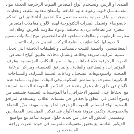
الصدى أو الرنين. وتستخدم ألواح امتصاص الصوت الزخرفية الحديثة مواد
متقدمة مثل قلوب رغوية عالية الكثافة، وأسطح معدنية مثقبة، وتغطيات
نسيجية، وألياف صوتية متخصصة تعمل معًا لتحقيق أداء فائق في التحكم
بالضوضاء. وتشمل الميزات التكنولوجية لهذه الألواح معاملات امتصاص
متغيرة عبر نطاقات ترددية مختلفة، ومواد مقاومة للحريق، وطلاءات
مقاومة للرطوبة، ومعالجات سطحية قابلة للتخصيص تتيح إمكانيات تصميم
لا حدود لها. كما تطوّرت أنظمة التركيب لتشمل خيارات التثبيت
المغناطيسي، وأنظمة التثبيت بالمشابك، والتطبيقات اللاصقة التي تجعل
عملية التركيب سريعة وفعّالة. وتشمل مجالات تطبيق ألواح امتصاص
الصوت الزخرفية عدّة قطاعات وبيئات، منها المكاتب المؤسسية، وغرف
المؤتمرات، والمطاعم، والفنادق، والمرافق التعليمية، ومراكز الرعاية
الصحية، واستوديوهات التسجيل، وقاعات السينما المنزلية، والمساحات
المكتبية المفتوحة، والمناطق السكنية. وفي البيئات التجارية، تساعد هذه
الألواح في خلق بيئات عمل منتجة عبر الحدّ من الضوضاء الخلفية المشتتة
مع الحفاظ على المظهر الاحترافي. أما المؤسسات التعليمية فتستفيد من
وضوحٍ أفضل في النطق وانخفاضٍ في مشتتات الطلاب. وتستخدم المرافق
الصحية ألواح امتصاص الصوت الزخرفية لخلق بيئات مهدئة تعزّز الشفاء
والخصوصية. وتكمن مرونة هذه الألواح في تمكين المهندسين المعماريين
ومصممي الديكور الداخلي من تحديد حلول صوتية تتناغم مع مواضيع
الديكور القائمة مع تحقيق تحسينات ملموسة في جودة الصوت وراحة
المستخدمين.