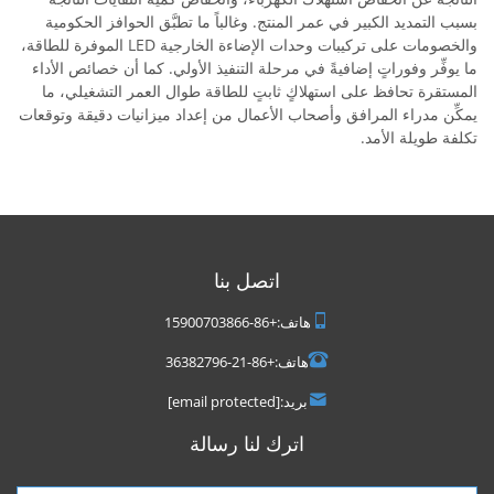
بسبب التمديد الكبير في عمر المنتج. وغالباً ما تطبَّق الحوافز الحكومية
والخصومات على تركيبات وحدات الإضاءة الخارجية LED الموفرة للطاقة،
ما يوفِّر وفوراتٍ إضافيةً في مرحلة التنفيذ الأولي. كما أن خصائص الأداء
المستقرة تحافظ على استهلاكٍ ثابتٍ للطاقة طوال العمر التشغيلي، ما
يمكِّن مدراء المرافق وأصحاب الأعمال من إعداد ميزانيات دقيقة وتوقعات
تكلفة طويلة الأمد.
اتصل بنا
هاتف:
+86-15900703866
هاتف:
+86-21-36382796
بريد:
[email protected]
اترك لنا رسالة