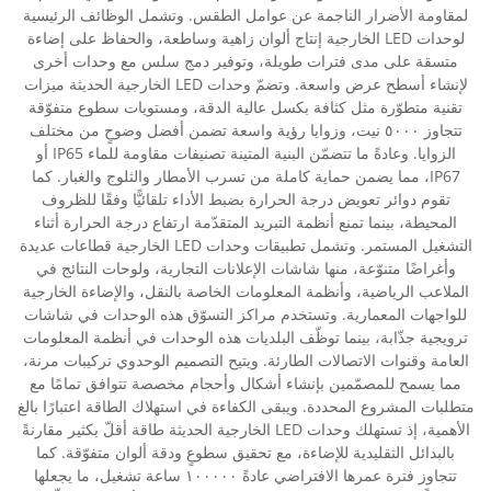
لمقاومة الأضرار الناجمة عن عوامل الطقس. وتشمل الوظائف الرئيسية
لوحدات LED الخارجية إنتاج ألوان زاهية وساطعة، والحفاظ على إضاءة
متسقة على مدى فترات طويلة، وتوفير دمج سلس مع وحدات أخرى
لإنشاء أسطح عرض واسعة. وتضمّ وحدات LED الخارجية الحديثة ميزات
تقنية متطوّرة مثل كثافة بكسل عالية الدقة، ومستويات سطوع متفوّقة
تتجاوز ٥٠٠٠ نيت، وزوايا رؤية واسعة تضمن أفضل وضوحٍ من مختلف
الزوايا. وعادةً ما تتضمّن البنية المتينة تصنيفات مقاومة للماء IP65 أو
IP67، مما يضمن حماية كاملة من تسرب الأمطار والثلوج والغبار. كما
تقوم دوائر تعويض درجة الحرارة بضبط الأداء تلقائيًّا وفقًا للظروف
المحيطة، بينما تمنع أنظمة التبريد المتقدّمة ارتفاع درجة الحرارة أثناء
التشغيل المستمر. وتشمل تطبيقات وحدات LED الخارجية قطاعات عديدة
وأغراضًا متنوّعة، منها شاشات الإعلانات التجارية، ولوحات النتائج في
الملاعب الرياضية، وأنظمة المعلومات الخاصة بالنقل، والإضاءة الخارجية
للواجهات المعمارية. وتستخدم مراكز التسوّق هذه الوحدات في شاشات
ترويجية جذّابة، بينما توظّف البلديات هذه الوحدات في أنظمة المعلومات
العامة وقنوات الاتصالات الطارئة. ويتيح التصميم الوحدوي تركيبات مرنة،
مما يسمح للمصمّمين بإنشاء أشكال وأحجام مخصصة تتوافق تمامًا مع
متطلبات المشروع المحددة. ويبقى الكفاءة في استهلاك الطاقة اعتبارًا بالغ
الأهمية، إذ تستهلك وحدات LED الخارجية الحديثة طاقة أقلّ بكثير مقارنةً
بالبدائل التقليدية للإضاءة، مع تحقيق سطوعٍ ودقة ألوان متفوّقة. كما
تتجاوز فترة عمرها الافتراضي عادةً ١٠٠٠٠٠ ساعة تشغيل، ما يجعلها