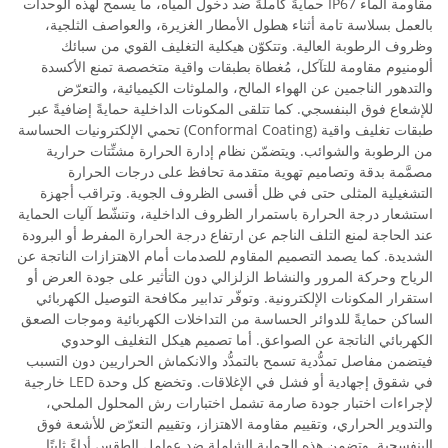
مقاومة الماء IP67 حمايةً كاملةً ضد دخول المياه، ما يسمح لهذه الوحدات
بالعمل بسلاسة تامة أثناء هطول الأمطار الغزيرة، والعواصف الثلجية،
وظروف الرطوبة العالية. وتتكوّن هيكلية التغليف القوي من سبائك
ألومنيوم مقاومة للتآكل، مُغطاة بطبقات واقية متخصصة تمنع الأكسدة
والتدهور الناجمين عن الهواء المالح، والملوثات الكيميائية، والتعرّض
للإشعاع فوق البنفسجي. كما تتلقى المكونات الداخلية حمايةً إضافيةً عبر
طبقات تغليف واقية (Conformal Coating) تحمي الإلكترونيات الحساسة
من الرطوبة والشوائب. ويتضمّن نظام إدارة الحرارة مشتِّتات حرارية
مصمَّمة بدقة وتصاميم تهوية متقدمة تحافظ على درجات الحرارة
التشغيلية المثلى حتى في ظل أقسى الظروف الجوية. وتراقب أجهزة
استشعار درجة الحرارة باستمرار الظروف الداخلية، وتنشّط آليات الحماية
عند الحاجة لمنع التلف الناجم عن ارتفاع درجة الحرارة المفرط أو البرودة
الشديدة. كما يصمد التصميم المقاوم للصدمات أمام الاهتزازات الناتجة عن
الرياح وحركة المرور والنشاط الزلزالي دون التأثير على جودة العرض أو
استقرار المكونات الإلكترونية. وتوفّر تدابير مكافحة التوصيل الكهربائي
الساكن حمايةً للدوائر الحساسة من التداخلات الكهربائية وموجات الصعق
الكهربائي الناتجة عن الصواعق. أما تصميم هيكل التغليف الوحدوي
فيتضمن مفاصل تمدُّدية تسمح بالتمدُّد والانكماش الحراريين دون التسبب
في شقوق إجهادية أو فشل في الإغلاقات. وتخضع كل وحدة LED خارجية
لإجراءات اختبار جودة صارمة تشمل اختبارات رش المحلول الملحي،
والتدوير الحراري، وتقييم مقاومة الاهتزاز، وتقييم التعرّض للأشعة فوق
البنفسجية. وتضمن هذه الحماية الشاملة ضد عوامل الطقس أداءً ثابتًا