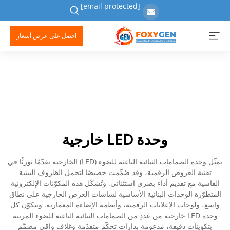
[email protected]
احصل على عرض أسعار
وحدة LED خارجية
يمثّل وحدة الصمامات الثنائية الباعثة للضوء (LED) الخارجية تقدّمًا ثوريًّا في
تقنية العروض الرقمية، وقد صُمِّمت خصيصًا لتحمل الظروف البيئية
القاسية مع تقديم أداء بصري استثنائي. وتُشكّل هذه المكوّنات الإلكترونية
المتطوّرة الوحدات البنائية الأساسية لشاشات العرض الخارجية على نطاق
واسع، ولوحات الإعلانات الرقمية، وأنظمة الإضاءة المعمارية. وتتكوّن كل
وحدة LED خارجية من عددٍ من الصمامات الثنائية الباعثة للضوء المرتبة
بتكوينات دقيقة، مدعومة بدارات تحكّم متقدّمة وغلاف واقي مصمَّم