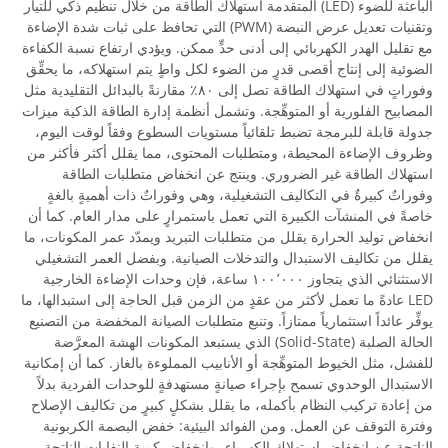
الباعثة للضوء (LED) المتقدمة استهلاك الطاقة من خلال تنظيم ذكي للتيار
وتقنيات تعديل عرض النبضة (PWM) التي تحافظ على ثبات شدة الإضاءة
مع تقليل الهدر الكهربائي إلى أدنى حدٍّ ممكن. ويؤدي ارتفاع نسبة الكفاءة
الضوئية إلى إنتاج أقصى قدرٍ من الضوء لكل واطٍ يتم استهلاكه، ما يحقِّق
وفوراتٍ في استهلاك الطاقة تصل إلى ٨٠٪ مقارنةً بالبدائل التقليدية مثل
المصابيح الفلورية أو المتوهِّجة. وتشمل أنظمة إدارة الطاقة الذكية ميزات
جدولة قابلة للبرمجة تضبط تلقائياً مستويات السطوع وفقاً لوقت اليوم،
وظروف الإضاءة المحيطة، ومتطلبات المحتوى، مما يقلل أكثر فأكثر من
استهلاك الطاقة غير الضروري. وينتج عن انخفاض متطلبات الطاقة
وفوراتٌ كبيرةٌ في التكاليف التشغيلية، وهي وفوراتٌ ذات أهميةٍ بالغةٍ
خاصةً في المنشآت الكبيرة التي تعمل باستمرارٍ على مدار العام. كما أن
انخفاض توليد الحرارة يقلل من متطلبات التبريد ويمدّد عمر المكونات، ما
يقلل من تكاليف الاستبدال والتدخلات الصيانية. وبفضل العمر التشغيلي
الاستثنائي الذي يتجاوز ١٠٠٬٠٠٠ ساعة، فإن وحدات الإضاءة الخارجية
LED عادةً ما تعمل لأكثر من عقدٍ من الزمن قبل الحاجة إلى استبدالها، ما
يوفِّر عائداً استثمارياً ممتازاً. وتنبع متطلبات الصيانة المخفضة من التصنيع
الحالة الصلبة (Solid-State) الذي يستبعد المكونات الهشة المعرَّضة
للفشل، مثل الخيوط المتوهِّجة أو الأنابيب المملوءة بالغاز. كما أن إمكانية
الاستبدال الوحدوي تسمح بإجراء صيانةٍ مستهدفةٍ للوحدات الفردية بدلاً
من إعادة تركيب النظام بأكمله، ما يقلل بشكلٍ كبيرٍ من تكاليف الإصلاح
وفترة التوقف عن العمل. ومن الفوائد البيئية: خفض البصمة الكربونية
الناتجة عن انخفاض استهلاك الكهرباء، وانخفاض كمية النفايات الناتجة