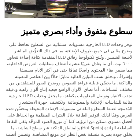
سطوع متفوق وأداء بصري متميز
توفر وحدات LED الخارجية مستويات استثنائية من السطوع تحافظ على
وضوح مثالي في جميع ظروف الإضاءة، بما في ذلك التعرُّض المباشر
لأشعة الشمس. وتُنتج تكنولوجيا رقائق LED المتقدمة كثافة إضاءة تتجاوز
٦٠٠٠ نيت، أي ما يعادل تقريبًا عشرة أضعاف متطلبات العروض الداخلية،
مما يضمن بقاء المحتوى واضحًا تمامًا حتى في أكثر الأيام مشمسًا
وإشراقًا. وتخلق نسب التباين العالية تمايزًا حادًّا بين العناصر المضيئة
والداكنة، ما يحسِّن قابلية قراءة النصوص ووضوح الصور للمشاهدين من
مختلف المسافات. أما نطاق الألوان الواسع فيعيد إنتاج ألوان زاهية ودقيقة
تجذب الانتباه وتوصل المعلومات بكفاءة، ما يجعل وحدات LED الخارجية
مثالية للشاشات الإعلانية والمعلوماتية. وتكتشف أجهزة الاستشعار
المُدمجة لضبط السطوع التلقائي مستويات الإضاءة المحيطة وتحسِّن شدة
العرض وفقًا لذلك، لتوفير الطاقة خلال الفترات المظلمة مع الحفاظ على
أفضل مستوى ممكن من الرؤية. كما أن توزيع الضوء الموحَّد يلغي النقاط
الساطعة الزائدة (Hot Spots) والمناطق الداكنة عبر سطح الشاشة، ما
يخلق جودة بصرية متسقة بغض النظر عن موقع المشاهدة. وتضمن أنظمة