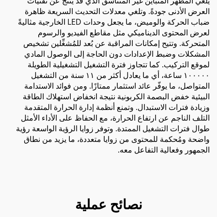
يلغي المظهر المتباين غير المتناسق الذي قد ينتج عن تقنيات
العرض الأدنى جودةً. وتلغي معدلات التحديث السريعة ظاهرة
ضباب الحركة والوميض، ما يجعل وحدات LED الخارجية مثاليةً
لعرض المحتوى الديناميكي مثل مقاطع الفيديو والرسوم
المتحركة. وتتيح إمكانات المراقبة عن بُعد للمُشغِّلين تشخيص
المشكلات وضبط الإعدادات دون الحاجة إلى الوصول المادي
لموقع التركيب. كما تتجاوز فترة التشغيل التشغيلية الطويلة
١٠٠٠٠٠ ساعة، أي ما يعادل أكثر من ١١ سنة من التشغيل
المتواصل، ما يوفّر عائد استثمار ممتازًا. ومن فوائد الاستدامة
البيئية خفض البصمة الكربونية نتيجة انخفاض استهلاك الطاقة
وزيادة فترات الاستبدال. وتمنع أنظمة إدارة الحرارة المتقدمة
التلف الناجم عن ارتفاع الحرارة، مع الحفاظ على الأداء الأمثل
طوال فترات التشغيل الممتدة. وتوفر زوايا الرؤية الواسعة رؤية
واضحة ومُحكمة للمحتوى من زوايا متعددة، ما يزيد من نطاق
الجمهور وفعالية التفاعل معه.
نصائح عملية