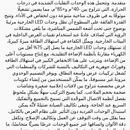
متقدمة. وتتحمل هذه الوحدات التقلبات الشديدة في درجات
الحرارة، التي تتراوح بين -40°م و+85°م، مما يضمن تشغيلًا
موثوقًا به في ظروف مناخية متنوعة دون انخفاض في الأداء. وتتيح
القدرة الفائقة على السطوع أن تظل وحدات LED الخارجية مرئيةً
بوضوحٍ حتى تحت أشعة الشمس المباشرة، ما يلغي مشكلات
الرؤية التي تُصادَف عادةً عند استخدام تقنيات العرض الداخلية في
البيئات الخارجية. ويمثّل الكفاءة في استهلاك الطاقة ميزةً كبيرةً،
إذ تستهلك وحدات LED الخارجية ما يصل إلى 75% أقل من
الكهرباء مقارنةً بأنظمة الإضاءة التقليدية، مع إنتاج مستويات أعلى
من الإضاءة. ويترتب على هذا الانخفاض الكبير في استهلاك الطاقة
وفوراتٌ جوهرية في التكاليف بالنسبة للشركات والمنظمات التي
تُشغل تركيبات عرض واسعة النطاق. ويوفر التصميم الوحدوي
مرونةً غير مسبوقةً، ما يمكّن المستخدمين من إنشاء تكوينات
عرض مخصصة تتراوح بين لافتات إعلامية صغيرة وشاشات
ضخمة بحجم الملاعب. كما يصبح التركيب سهلًا بشكلٍ ملحوظٍ
بفضل أنظمة الاتصال الموحَّدة التي تسمح بالتجميع والتفكيك
السريع عند الحاجة. وتبقى تكاليف الصيانة ضئيلةً لأنَّه يمكن
استبدال الوحدات الفردية دون التأثير على نظام العرض بالكامل،
مما يقلل من وقت التوقف عن العمل وتكاليف الإصلاح. وتكفل
دقة الألوان واتساقها عبر جميع الوحدات عرضًا بصريًّا متجانسًا، ما