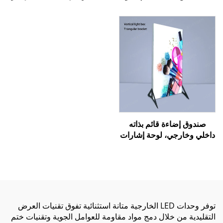
مخصصة وعينات مجانية
من الألومنيوم بدون إطار،
صندوق إضاءة داخلي LED،
كشك إعلاني داخلي من
القماش المضيء
صندوق إضاءة قائم بذاته
داخلي وخارجي، لوحة إشارات
لمتجر مستحضرات تجميل أو
مطعم أو قائمة بيرة، صندوق
إعلاني مضاء بـ LED مع إطار
من الألومنيوم
توفر وحدات LED الخارجية متانة استثنائية تفوق تقنيات العرض
التقليدية من خلال دمج مواد مقاومة للعوامل الجوية وتقنيات ختم