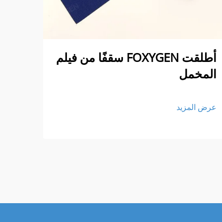
أطلقت FOXYGEN سقفًا من فيلم
الم
المخمل
عرض ا
عرض المزيد