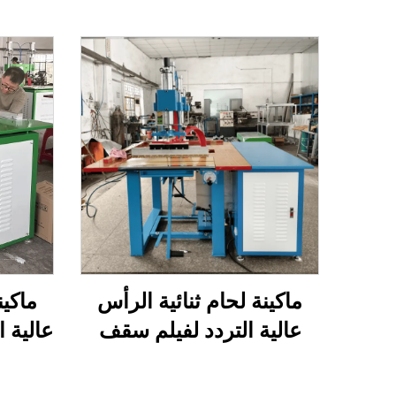
ماكينة لحام ثنائية الرأس
ماكين
عالية التردد لفيلم سقف
عالية 
PVC القابل للتمدد