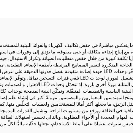
ك الطاقة، مما ينعكس مباشرةً في خفض تكاليف الكهرباء والفوائد البيئية للم
يدية، مع إنتاج إضاءة مكافئة أو حتى متفوقة، ما يؤدي إلى وفورات في اس
آت. ويمنح العمر التشغيلي الطويل لوحدات LED مزايا تكلفة كبيرة من خلال خفض متطلبات الصيان
حاجة المتكررة لتغيير المصابيح المرتبطة بأنظمة الإضاءة التقليدية، مم
على العمليات اليومية في البيئات التجارية والصناعية. وتوفّر وحدات LED جودة إضاءة متف
بيئات أكثر راحة وإنتاجية للقائمين عليها. كما أن إمكانية التشغيل الفوري لوحدات D
تطبيقات الأمن والمناطق التي تتطلب إضاءة فورية. ويم
لمهام المحددة أو الأجواء المطلوبة، وبالتالي تحسين استهلاك الطاقة 
ادةً بين سنتين وخمس سنوات اعتمادًا على أنماط الاستخدام، تجعلها جذّابة ماليًّا 