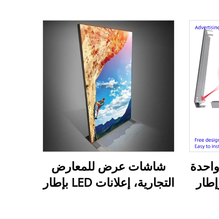
 واحدة
شاشات عرض للمعارض
ش وإطار
التجارية، إعلانات LED بإطار
 في
من الألومنيوم بدون إطار،
ة
صندوق إضاءة داخلي LED،