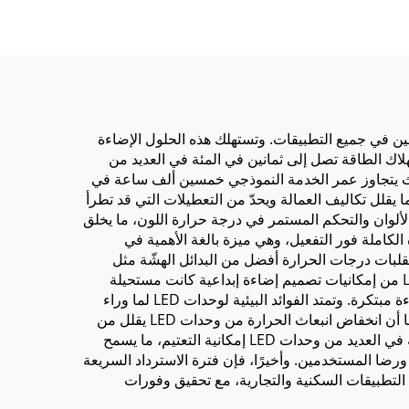
كشك إعلاني داخلي من
القماش المضيء
ستخدمين في جميع التطبيقات. وتستهلك هذه الحلول الإضاءة
تهلاك الطاقة تصل إلى ثمانين في المئة في العديد من
ة وتكرار الاستبدال، حيث يتجاوز عمر الخدمة النموذجي خمسين ألف ساعة في
ا يقلل تكاليف العمالة ويحدّ من التعطيلات التي قد تطرأ
وقة بفضل قدرتها الدقيقة على عرض الألوان والتحكم المستمر في درجة حرارة اللون، ما يخلق
LE تلغي فترات التسخين تمامًا، وتوفّر الإضاءة الكاملة فور التفعيل، وهي ميزة بالغة الأهمية في
ثّل المتانة ميزةً أخرى بارزة، إذ تتحمّل وحدات LED الاهتزاز والصدمات وتقلبات درجات الحرارة أفضل من البدائل الهشّة مثل
المصابيح المتوهّجة أو الفلورية، ما يجعلها مثاليةً للظروف البيئية القاسية والتطبيقات المتنقّلة. وتمكّن البنية المدمجة لوحدات LED من إمكانيات تصميم إضاءة إبداعية كانت مستحيلة
سابقًا باستخدام وحدات الإضاءة التقليدية الأكبر حجمًا، ما يمنح المهندسين المعماريين والمصممين مرونةً أكبر في إنشاء نظم إضاءة مبتكرة. وتمتد الفوائد البيئية لوحدات LED لما وراء
الكفاءة في استهلاك الطاقة لتشمل غياب المواد الضارة مثل الزئبق، ما يجعلها أكثر أمانًا للمستخدمين ولعمليات التخلّص منها. كما أن انخفاض انبعاث الحرارة من وحدات LED يقلل من
أحمال التبريد في المساحات المكيّفة، ما يوفّر وفورات إضافية في الطاقة ويرفع من مستويات الراحة. وتشمل القدرات المدمجة في العديد من وحدات LED إمكانية التعتيم، ما يسمح
ورضا المستخدمين. وأخيرًا، فإن فترة الاسترداد السريعة
لكلٍّ من التطبيقات السكنية والتجارية، مع تحقيق وفورات