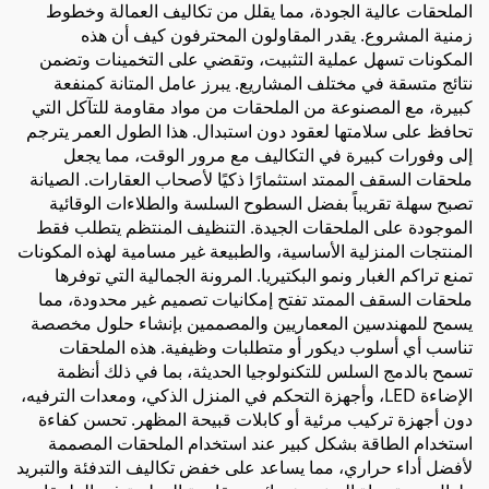
الملحقات عالية الجودة، مما يقلل من تكاليف العمالة وخطوط
زمنية المشروع. يقدر المقاولون المحترفون كيف أن هذه
المكونات تسهل عملية التثبيت، وتقضي على التخمينات وتضمن
نتائج متسقة في مختلف المشاريع. يبرز عامل المتانة كمنفعة
كبيرة، مع المصنوعة من الملحقات من مواد مقاومة للتآكل التي
تحافظ على سلامتها لعقود دون استبدال. هذا الطول العمر يترجم
إلى وفورات كبيرة في التكاليف مع مرور الوقت، مما يجعل
ملحقات السقف الممتد استثمارًا ذكيًا لأصحاب العقارات. الصيانة
تصبح سهلة تقريباً بفضل السطوح السلسة والطلاءات الوقائية
الموجودة على الملحقات الجيدة. التنظيف المنتظم يتطلب فقط
المنتجات المنزلية الأساسية، والطبيعة غير مسامية لهذه المكونات
تمنع تراكم الغبار ونمو البكتيريا. المرونة الجمالية التي توفرها
ملحقات السقف الممتد تفتح إمكانيات تصميم غير محدودة، مما
يسمح للمهندسين المعماريين والمصممين بإنشاء حلول مخصصة
تناسب أي أسلوب ديكور أو متطلبات وظيفية. هذه الملحقات
تسمح بالدمج السلس للتكنولوجيا الحديثة، بما في ذلك أنظمة
الإضاءة LED، وأجهزة التحكم في المنزل الذكي، ومعدات الترفيه،
دون أجهزة تركيب مرئية أو كابلات قبيحة المظهر. تحسن كفاءة
استخدام الطاقة بشكل كبير عند استخدام الملحقات المصممة
لأفضل أداء حراري، مما يساعد على خفض تكاليف التدفئة والتبريد