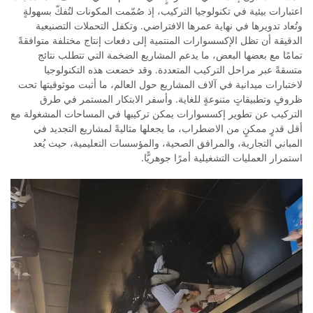
اعتبارات بيئية في تكنولوجيا التركيب، إذ صُمّمت المكونات لتُفكّ بسهولةٍ
وتُعاد تدويرها في نهاية عمرها الافتراضي. وتكفل التحملات التصنيعية
الدقيقة أن تظل الإكسسوارات المنتمية إلى دفعات إنتاج مختلفة متوافقةً
تمامًا مع بعضها البعض، ما يدعم المشاريع الضخمة التي تتطلب نتائج
متسقةً عبر مراحل التركيب المتعددة. وقد خضعت هذه التكنولوجيا
لاختبارات ميدانية في آلاف المشاريع حول العالم، ما أثبت موثوقيتها تحت
ظروفٍ وتطبيقاتٍ متنوعةٍ للغاية. وأسفر الابتكار المستمر في طرق
التركيب عن تطوير إكسسوارات يمكن تركيبها في المساحات المشغولة مع
أقل قدرٍ ممكنٍ من الاضطراب، ما يجعلها مثاليةً لمشاريع التجديد في
المباني التجارية، والمرافق الصحية، والمؤسسات التعليمية، حيث يُعد
استمرار العمليات التشغيلية أمرًا جوهريًّا.