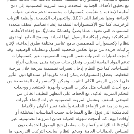
مع تحقيق الأهداف الجمالية المحددة. وتمتد المرونة التصميمية إلى دمج
أنظمة الإضاءة، إذ صُمِّمت إكسسوارات مخصصة لدعم مختلف تقنيات
الإضاءة، ومنها شرائط الليد (LED)، والتجهيزات المُدمجة، وأنظمة الثريات
الزخرفية. كما تتيح الإكسسوارات المتقدمة إنشاء تصاميم أسقف متعددة
المستويات التي تضيف عمقًا بصريًّا واهتمامًا معماريًّا، مع إخفاء الأنظمة
الميكانيكية وتوفير إمكانية الوصول إليها للصيانة. ويسمح الطابع الوحدوي
لنظام الإكسسوارات للمصممين بدمج عناصر مختلفة بطرق إبداعية، لإنتاج
تركيبات فريدة من نوعها تعكس شخصية العميل ومتطلباته الوظيفية. وقد
أُدمجت اعتبارات الصوتيات ضمن المرونة التصميمية، عبر إكسسوارات
تدعم المواد الماصة للصوت وتخلق بيئات صوتية مثلى لمختلف أنواع
المساحات. كما يتيح النظام إدخال تغييرات تصميمية سريعة خلال مرحلة
التخطيط، بفضل إكسسوارات يمكن إعادة تكوينها أو استبدالها دون التأثير
على الجدول الزمني الكلي للتثبيت. وتمكن الإكسسوارات المتخصصة من
دمج أحدث التقنيات مثل مكبرات الصوت وأجهزة الاستشعار ووحدات
التحكم المنزلية الذكية، مع الحفاظ على المظهر النظيف الخالي من
الفوضى للسقف. وتشمل المرونة التصميمية خيارات لإنشاء تأثيرات
بصرية درامية عبر الإضاءة الخلفية وأنظمة تغيير الألوان والأنماط
الديناميكية التي تحوّل طابع المساحات حسب المناسبات المختلفة أو
أوقات اليوم. كما أُدمجت سهولة الصيانة ضمن المرونة التصميمية، عبر
ألواح قابلة للإزالة وأقسام ذات مفاصل تتيح الوصول للخدمات دون
المساس بالجماليات العامة. ويدعم النظام أساليب التركيب التدريجي، ما