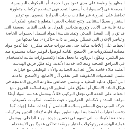
المظهر والوظيفة على مدى عقود من الخدمة. أما المكونات البوليمرية
المدمجة في إكسسوارات أسقف التمدد فهي تستخدم تركيبات متطورة
تحافظ على المرونة عبر نطاقات درجات الحرارة القصوى، مع توفير
استقرارٍ بعديٍّ استثنائي. وتتيح تقنيات الحقن المتطورة تصنيع المكونات
بدقة عالية في الأبعاد وتوزيع متجانس للمواد، ما يلغي النقاط الضعيفة التي
قد تؤدي إلى الفشل المبكر. وتمتد هندسة المواد لتشمل الحشوات الخاصة
وعناصر الإغلاق التي تتضمَّن بوليمرات ذات «ذاكرة»، مما يمكنها من
الحفاظ على إغلاقات مثالية حتى بعد دورات ضغط متكررة. كما تُدمج مواد
مضادة للميكروبات في الأسطح القابلة للوصول لتوفير حماية مستمرة ضد
نمو البكتيريا وتكوُّن الروائح، ما يجعل هذه الإكسسوارات مثالية للاستخدام
في المرافق الصحية ومجالات خدمة الأغذية. وقد طوَّر فريق الهندسة
أنظمة طلاء خاصة تعزِّز الجاذبية الجمالية والأداء الوظيفي مع خيارات
تشمل التشطيبات المُنقوشة التي تخفي آثار الأصابع، والأسطح الناعمة
التي تُسهِّل عملية التنظيف. وتشمل خصائص مقاومة الحريق المدمجة في
هيكل المادة الامتثال أو التفوُّق على المعايير الدولية لسلامة الحريق، مع
الحفاظ على الخفة التي تجعل التركيب فعّالاً. وتشمل هندسة المواد أيضًا
مراعاة التمدد والانكماش الحراريين، حيث صُمِّمت المكونات لاستيعاب
حركة المبنى دون المساس بسلامة المفاصل أو إحداث نقاط إجهاد. كما
دفعت اعتبارات الاستدامة البيئية تطوير مواد قابلة لإعادة التدوير وتركيبات
منخفضة الانبعاثات التي تسهم في تحسين جودة الهواء الداخلي. ويشمل
عملية الهندسة بروتوكولات اختبار موسَّعة تحاكي عقودًا من الاستخدام