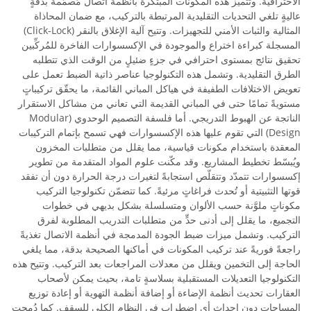
الاحترافية. وتتميّز هذه المكونات المبتكرة بأنظمة اتصال مُصمَّمة بدقةٍ
عاليةٍ تلغي التحديات التقليدية المرتبطة بالتركيب، مع ضمان المحاذاة
المثالية والثبات الأمني للتجهيزات. وتتيح آلية الإغلاق بالنقر (Click-Lock)
المسجلة كبراءة اختراع والموجودة في الإكسسوارات الفاخرة للمُركِّبين
تحقيق نتائج بمستوى احترافي في جزءٍ ضئيلٍ من الوقت الذي تتطلبه
الطرق التقليدية. وتشمل هذه التكنولوجيا عناصر ذاتية الضبط تعمل على
تعويض الاختلافات الطفيفة في هياكل المباني القائمة، ما يحقّق تركيباتٍ
مستويةً تمامًا حتى في المباني القديمة التي تعاني من مشاكل الاستقرار
الناتجة عن الهبوط التدريجي. أما فلسفة التصميم الوحدوي (Modular
Design) التي تقوم عليها هذه الإكسسوارات فهي تسمح بإتمام التركيبات
المعقدة باستخدام مكونات قياسية، مما يقلل من متطلبات المخزون
ويُبسّط تخطيط المشاريع. وقد مكّنت علوم المواد المتقدمة من تطوير
إكسسوارات تتمدّد وتتقلّص استجابةً لتغيرات درجة الحرارة دون أن تفقد
قوتها التثبيتية أو تُحدث فراغاتٍ مرئيةً. كما تتضمّن تكنولوجيا التركيب
مكوناتٍ ملوَّنة حسب الألوان ومتسلسلة بشكل بديهي في خطوات
التجميع، ما يقلل إلى أدنى حدٍّ من متطلبات التدريب المطلوبة لفرق
التركيب. وتشمل ميزات ضبط الجودة المدمجة في أنظمة الاتصال تغذيةً
راجعةً فوريةً عند تركيب المكونات في أماكنها الصحيحة بدقة، مما يلغي
الحاجة إلى التخمين ويقلل من معدلات المراجعات بعد التركيب. وتتيح هذه
التكنولوجيا التعديلات المستقبلية بسلاسةٍ تامة، بحيث يمكن لأصحاب
العقارات تحديث أنظمة الإضاءة أو إضافة أنظمة التهوية أو إعادة توزيع
المساحات دون إحداث أي اضطرابٍ في النظام الكلي للسقف. كما دُمجت