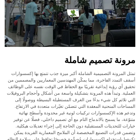
مرونة تصميم شاملة
تمثل المرونة التصميمية الشاملة أكبر ميزة جذب تتمتع بها إكسسوارات
أسقف التمدد الفاخرة، مما يمكّن المهندسين المعماريين والمصممين من
تحقيق أي رؤية إبداعية تقريبًا مع الحفاظ في الوقت نفسه على الوظائف
العملية. وتبدأ هذه المرونة بتشكيلة واسعة من أشكال وأحجام البروفيلات
التي تلائم كل شيء بدءًا من الغرف المستطيلة البسيطة ووصولًا إلى
المساحات المنحنية المعقدة التي تتضمّن تغيّرات متعددة في الارتفاع.
وتدعم هذه الإكسسوارات تركيبات لونية غير محدودة وأسطح نهائية
متنوّعة، ما يسمح بالاندماج التام مع أي تصميم داخلي، فضلًا عن توفير
خيارات للتحديثات المستقبلية دون الحاجة إلى إجراء تعديلات هيكلية.
وتضمن قدرات التصنيع المخصصة أن الملامح المعمارية الفريدة يمكن
تكييفها باستخدام إكسسوارات مُصمَّمة خصيصًا تحافظ على سلامة النظام