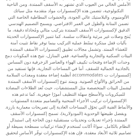
الأملس الخالي من العيوب الذي تشتهر به الأسقف الممتدة. ومن الناحية
التكنولوجية، تتضمن هذه الإكسسوارات مواد متقدمة مثل سبائك
الألومنيوم، والبلاستيك عالي الجودة، والحشوات المطاطية الخاصة التي
تضمن المتانة والطول في العمر الافتراضي. ويسمح التصميم الهندسي
الدقيق لإكسسوارات الأسقف الممتدة بتركيب مثالي ومُحاذاة دقيقة، ما
يُنتج وصلات غير مرئية وانتقالات سلسة. كما تتميز الإكسسوارات الحديثة
بآليات قفل مبتكرة تبسّط عملية التركيب بينما توفر نقاط تثبيت آمنة
للغشاء الممتد. وتشمل مجالات تطبيق إكسسوارات الأسقف الممتدة
البيئات السكنية والتجارية والصناعية. ففي المنازل، تتيح هذه المكونات دمج
وحدات الإضاءة وفتحات تكييف الهواء والعناصر الزخرفية دون المساس
بالجاذبية الجمالية للسقف. أما في المساحات التجارية، فإنها تستفيد من
إكسسوارات ت accommodates أنظمة إضاءة معقدة ومعدات السلامة
من الحرائق والألواح الصوتية. ويمتد تنوع إكسسوارات الأسقف الممتدة
ليشمل البيئات المتخصصة مثل المستشفيات، حيث تُعد الطلاءات المضادة
للميكروبات والأسطح سهلة التنظيف أمورًا جوهرية. كما تدعم هذه
الإكسسوارات تركيب الأجزاء المنحنية والتصاميم متعددة المستويات
والأنماط الفنية التي تحوّل المساحات العادية إلى تصريحات معمارية بارزة.
وبفضل طبيعتها الوحدوية (المودولارية)، تسمح إكسسوارات الأسقف
الممتدة بإجراء تعديلات وتحديثات مستقبلية دون الحاجة إلى استبدال
النظام بالكامل. سواءً أكانت تُستخدم لإنشاء تركيبات مسطحة بسيطة أو
تصاميم ثلاثية الأبعاد معقدة، فإن هذه الإكسسوارات توفّر الأساس لتحقيق