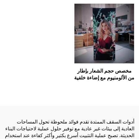
أو الإنارة المركّزة
مخصص حجم الشعار بإطار
من الألومنيوم مع إضاءة خلفية
ليد، عرض دعائي، خلفية من
القماش للعروض التجارية،
لوحة خلفية مضاءة بـ LED،
صندوق إضاءة Seg مضيء من
الخلف
أدوات السقف الممتدة تقدم فوائد ملحوظة تحول المساحات
العادية إلى بيئات غير عادية مع توفير حلول عملية لاحتياجات البناء
الحديثة. تصبح عملية التثبيت أسرع بكثير وأكثر كفاءة عند استخدام