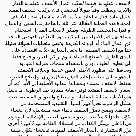
الأسقف التقليدية. فبينما تُسبِّب أعمال الأسقف التقليدية الغبار
والأتربة وتتطلَّب وقتاً طويلاً للتحضير، فإن تركيب السقف الممتد
يكتمل عادةً خلال ساعاتٍ بدلاً من الأيام. وتشمل أسعار الأسقف
الممتدة هذه العملية الفعَّالة التي تلغي الحاجة إلى الجص أو الدهان
أو فترات التجفيف الطويلة. ويمكن لأصحاب المنازل استخدام
مساحاتهم فور الانتهاء من التركيب دون التعرُّض للفوضى الناتجة
عن أعمال البناء أو الروائح الكريهة. وتبقى متطلبات الصيانة ضئيلةً
جداً مع الأسقف الممتدة، ما يجعل أسعارها جذَّابة اقتصادياً على
المدى الطويل. فسطح الغشاء يقاوم تراكم الغبار، ويحتاج فقط
إلى تنظيف لطيف دوري باستخدام منتجات منزلية اعتيادية،
ويحافظ على مظهره الأصلي لعقودٍ عديدة. وبخلاف الأسقف
المدهونة التي تتطلَّب إعادة الدهن بشكل دوري أو إصلاح الجص،
تحتفظ الأسقف الممتدة بلمساتها النهائية الأصلية إلى الأبد. كما أن
أسعار الأسقف الممتدة توفر حماية ممتازة ضد الرطوبة، ما يجعل
هذه الأنظمة مثاليةً للحمامات والمطابخ والطوابق السفلية، حيث
تشكِّل الرطوبة تحدياً كبيراً للمواد التقليدية المستخدمة في
الأسقف. ويصبح تضرُّر السقف بالماء شبه مستحيلٍ، لأن الغشاء
يكوِّن حاجزاً كاملاً ضد الرطوبة يحمي العناصر الإنشائية الموجودة
في الأعلى. ويمثِّل الكفاءة في استهلاك الطاقة ميزةً كبيرةً أخرى
تبرِّر الاستثمار في أسعار الأسقف الممتدة. فالغشاء يكوِّن طبقة