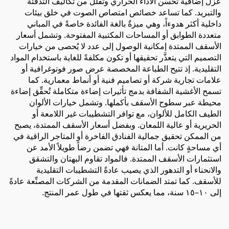
عزل إضافية تحسِّن الأداء الحراري وتقلِّل من تكاليف التدفئة
والتبريد. كما تساعد خصائص امتصاص الصوت في خلق بيئات
داخلية أكثر هدوءاً، وهي ميزةٌ بالغة الفائدة خاصةً في المباني
متعددة الطوابق أو المساحات المكتبية المفتوحة. وتشمل أسعار
الأسقف الممتدة إمكانية الوصول إلى عدد لا يُحصى من خيارات
التصميم التي يتعذَّر تحقيقها أو تكون مكلفةً للغاية باستخدام المواد
التقليدية. إذ تتيح الطباعة المخصصة عرض صور فوتوغرافية أو
علامات تجارية شركة أو تصاميم فنية أو أنماط معمارية. كما
تسمح الأغشية الشفافة بدمج تأثيرات إضاءة متكاملة تُحقِّق إضاءة
محيطة عبر سطوح الأسقف بأكملها. وتشمل خيارات الألوان
الطيف الكامل للألوان، مع توافر التشطيبات غير اللامعة أو
الحريرية أو عالية اللمعان. وبفضل أسعار الأسقف الممتدة، يصبح
من الممكن تحقيق جمالية الفنادق الفاخرة أو المتاجر الراقية في
أي مساحةٍ كانت. أما المتانة فهي تضمن رضاً طويلاً الأمد عن
استثمارات الأسقف الممتدة. فالمواد تقاوم البهتان والتشقق
والانحناء أو التدهور الذي يصيب عادةً التشطيبات التقليدية
للأسقف. كما تمتد الضمانات المقدمة من الشركات المصنِّعة عادةً
إلى ١٠–١٥ سنة، مما يعكس ثقتها في طول عمر المنتج.