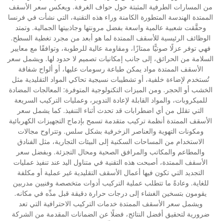
من المسارات الطرفية المثبتة حول حواف الغرفة. ويعكس سعر الأسقف
الممتدة الهندسة المتطورة الكامنة وراء هذه التقنية، التي نشأت في فرنسا
وحقَّقت شعبية عالمية واسعة بفضل مرونتها وجاذبيتها الجمالية. وتمتد
الوظائف الرئيسية للأسقف الممتدة لما هو أبعد من مجرد تغطية السطح.
فهي توفر عزلًا صوتيًّا ممتازًا، ومقاومة عالية للرطوبة، وتوافقًا مع معايير
السلامة من الحرائق، إلى جانب إمكانيات تصميم لا حدود لها. ويشمل سعر
الأسقف الممتدة مواد يمكن طباعة رسومات عليها، أو ألواح شفافة
تُستخدم لإضاءة خلفية، أو تشطيبات نسيجية تحاكي المواد التقليدية مثل
الخشب أو الحجر. ومن الميزات التكنولوجية المتوفرة: المعالجات المضادة
للميكروبات، والمواد القابلة لإعادة التدوير، وعمليات التركيب السريعة
التي تقلل من أي اضطرابات قد تحدث أثناء التنفيذ. كما يشمل سعر
الأسقف الممتدة أنظمة تركيب متقدمة تسمح بإدماج التجهيزات الكهربائية
ومكونات التهوية والعناصر الزخرفية بشكل سلس. وتتراوح مجالات
الاستخدام من المساحات السكنية إلى البيئات التجارية، مثل الفنادق
والمطاعم والمكاتب والمرافق الصحية ومحال التجزئة. وبفضل سعر
الأسقف الممتدة، أصبحت هذه التقنية في متناول اليد عند تنفيذ عمليات
التجديد التي تكون فيها أعمال الأسقف التقليدية غير عملية أو مكلفة
للغاية. وعادةً ما تتطلب عملية التركيب أدوات متخصصة وفنيين مدربين
يقومون بتسخين الغشاء إلى درجات حرارة دقيقة قبل مدِّه في مكانه.
ويشمل سعر الأسقف الممتدة خدمات التركيب الاحترافية التي تعد
ضرورية لتحقيق أفضل النتائج، فضلًا عن الضمانات المقدمة من الشركة