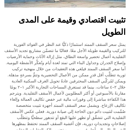
تثبيت اقتصادي وقيمة على المدى
الطويل
يمثل سعر السقف الممتد استثمارًا ذكيًّا عند النظر في الفوائد الفورية
للتركيب والقيمة طويلة الأجل معًا. فغالبًا ما تتضمَّن مشاريع تجديد الأسقف
التقليدية أعمال تحضير واسعة النطاق، مثل إزالة الأثاث وحماية الأرضيات
وإصلاح الجدران وجداول البناء التي تمتد لعدة أيام وتُعكِّر الأنشطة اليومية.
أما سعر السقف الممتد فيلغي هذه التعقيدات من خلال منهجية تركيب
ثورية تتطلَّب أقل قدرٍ ممكن من الأعمال التحضيرية وتتمُّ بسرعةٍ مذهلة.
ويمكن لمُركِّبي السقف المحترفين عادةً تحويل الغرف السكنية العادية
خلال ٢–٤ ساعات، بينما قد تستغرق المساحات التجارية الأكبر ١–٢ يومًا
مقارنةً بالأسبوعين أو أكثر المطلوبين لأعمال الأسقف التقليدية. ويترجم
هذا الكفاءة مباشرةً إلى وفورات مالية عبر خفض تكاليف العمالة وإلغاء
تكاليف الإزعاج. ويشمل سعر السقف الممتد أجهزة تثبيت متخصصة
صُمِّمت لتثبيت دائم دون الحاجة إلى صيانة دورية. فعلى عكس الأسقف
التقليدية التي تتشقَّق أو تظهر عليها البقع أو تتدهور سطحيًّا وتتطلَّب
إصلاحاتٍ وتجديداتٍ دورية، فإن أغشية السقف الممتد تحتفظ بمظهرها
النقي المثالي إلى أجل غير مسمى. ويتجنب مالكو العقارات النفقات