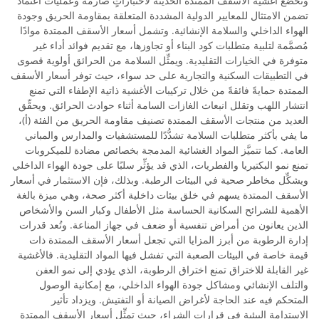
وتخضع أغشية الأسقف الممتدة الحديثة لاختباراتٍ صارمة وعمليات اعتماد
تضمن الامتثال للمعايير الدولية المشددة المتعلقة بمقاومة الحريق وجودة
الهواء الداخلي والسلامة الإنشائية. وتشمل أسعار الأسقف الممتدة موادًا
مُصمَّمة لتلبية متطلبات كود البناء أو تجاوزها، مع تقديم فوائد أداء غير
متوفرة في الخيارات التقليدية. ويمثِّل السلامة من الحرائق أولوية قصوى
في التطبيقات السكنية والتجارية على حد سواء، حيث توفر أسعار الأسقف
الممتدة حمايةً فائقةً من خلال تركيبات الأغشية ذاتية الإطفاء التي تمنع
انتشار اللهب وتقلل انبعاث الغازات السامة أثناء حوادث الحرائق. ويحقِّق
العديد من منتجات الأسقف الممتدة تصنيف مقاومة الحريق من الفئة (أ)،
ما يفي بأكثر متطلبات السلامة تشدُّدًا للمستشفيات والمدارس والمباني
العامة. كما تتميَّز المواد الغشائية المدمجة بخصائص مضادة للميكروبات
تمنع نمو البكتيريا والفطريات، الذي قد يؤثِّر سلبًا على جودة الهواء الداخلي
ويشكِّل مخاطر صحية في البيئات الرطبة. وبذلك، فإن الاستثمار في أسعار
الأسقف الممتدة يسهم في خلق بيئات داخلية أكثر صحة، وهي ميزة بالغة
الأهمية للشرائح السكانية الحساسة مثل الأطفال وكبار السن والأشخاص
الذين يعانون من أمراض تنفسية أو ضعف في جهاز المناعة. وتُعد قدرات
إدارة الرطوبة من أبرز المزايا التي تجعل أسعار الأسقف الممتدة ذات
قيمة خاصة في البيئات الصعبة التي تفشل فيها المواد التقليدية. فالأغشية
غير القابلة للاختراق تمنع اختراق الرطوبة، الذي يؤدي إلى نمو العفن
والتلف الإنشائي ومشاكل جودة الهواء الداخلي، مع إمكانية الوصول
المتحكم فيه عند الحاجة لأغراض الصيانة أو التفتيش. ويزداد تأثير
الاستدامة البيئية في قرارات الشراء، حيث تمثِّل أسعار الأسقف الممتدة