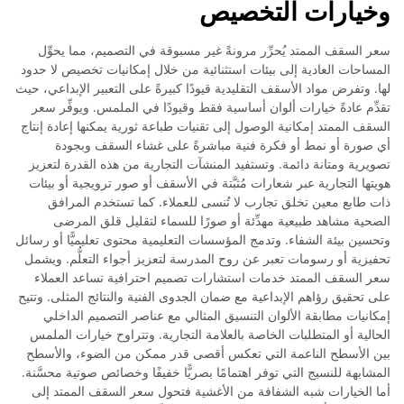
وخيارات التخصيص
سعر السقف الممتد يُحرِّر مرونةً غير مسبوقة في التصميم، مما يحوِّل
المساحات العادية إلى بيئات استثنائية من خلال إمكانيات تخصيص لا حدود
لها. وتفرض مواد الأسقف التقليدية قيودًا كبيرةً على التعبير الإبداعي، حيث
تقدِّم عادةً خيارات ألوان أساسية فقط وقيودًا في الملمس. ويوفِّر سعر
السقف الممتد إمكانية الوصول إلى تقنيات طباعة ثورية يمكنها إعادة إنتاج
أي صورة أو نمط أو فكرة فنية مباشرةً على غشاء السقف وبجودة
تصويرية ومتانة دائمة. وتستفيد المنشآت التجارية من هذه القدرة لتعزيز
هويتها التجارية عبر شعارات مُثبَّتة في الأسقف أو صور ترويجية أو بيئات
ذات طابع معين تخلق تجارب لا تُنسى للعملاء. كما تستخدم المرافق
الصحية مشاهد طبيعية مهدِّئة أو صورًا للسماء لتقليل قلق المرضى
وتحسين بيئة الشفاء. وتدمج المؤسسات التعليمية محتوى تعليميًّا أو رسائل
تحفيزية أو رسومات تعبر عن روح المدرسة لتعزيز أجواء التعلُّم. ويشمل
سعر السقف الممتد خدمات استشارات تصميم احترافية تساعد العملاء
على تحقيق رؤاهم الإبداعية مع ضمان الجدوى الفنية والنتائج المثلى. وتتيح
إمكانيات مطابقة الألوان التنسيق المثالي مع عناصر التصميم الداخلي
الحالية أو المتطلبات الخاصة بالعلامة التجارية. وتتراوح خيارات الملمس
بين الأسطح الناعمة التي تعكس أقصى قدر ممكن من الضوء، والأسطح
المشابهة للنسيج التي توفر اهتمامًا بصريًّا خفيفًا وخصائص صوتية محسَّنة.
أما الخيارات شبه الشفافة من الأغشية فتحول سعر السقف الممتد إلى