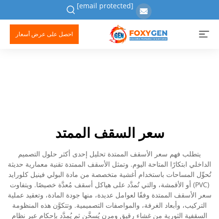
[email protected]
احصل على عرض أسعار
سعر السقف الممتد
يتطلب فهم سعر الأسقف الممتدة تحليل إحدى أكثر حلول التصميم
الداخلي ابتكارًا المتاحة اليوم. وتمثل الأسقف الممتدة تقنية معمارية حديثة
تُحوِّل المساحات باستخدام أغشية متخصصة من مادة البولي فينيل كلورايد
(PVC) أو الأقمشة، والتي تُمدَّد على هياكل أسقف مُعدَّة خصيصًا. ويتفاوت
سعر الأسقف الممتدة وفقًا لعوامل عديدة، منها جودة المادة، وتعقيد عملية
التركيب، وأبعاد الغرفة، والمواصفات التصميمية. وتتكوَّن هذه المنظومة
السقفية الثورية من غشاء رقيق ومرن يُسخَّن ثم يُمدَّد بإحكام عبر نظام