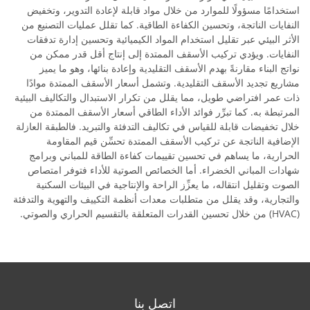
استخدامًا مسؤولًا للموارد من خلال مواد قابلة لإعادة التدوير، وتخفيض
النفايات الناتجة، وتحسين الكفاءة الطاقية. كما تقلل عمليات التصنيع من
الأثر البيئي عبر تقليل استخدام المواد الكيميائية وتحسين إدارة تدفقات
النفايات. ويؤدي تركيب الأسقف الممتدة إلى إنتاج أقل قدر ممكن من
نواتج البناء مقارنةً بهدم الأسقف التقليدية وإعادة بنائها، وهو ما يميز
مشاريع تجديد الأسقف التقليدية. وتشمل أسعار الأسقف الممتدة موادًا
ذات عمر افتراضي طويل، مما يقلل من تكرار الاستبدال والتكاليف البيئية
المرتبطة به. كما تبرِّر فوائد الأداء الطاقي أسعار الأسقف الممتدة من
خلال تخفيضات قابلة للقياس في تكاليف التدفئة والتبريد. فالطبقة العازلة
الإضافية الناتجة عن تركيب الأسقف الممتدة تحسِّن قيم المقاومة
الحرارية، ما يساهم في تحسين تقييمات كفاءة الطاقة للمباني وبرامج
شهادات المباني الخضراء. أما الخصائص الصوتية للأداء فتوفر امتصاص
الصوت وتقليل انتقاله، ما يعزِّز الراحة والإنتاجية في البيئات السكنية
والتجارية، وقد يقلل من متطلبات معدات أنظمة التكييف والتهوية والتدفئة
(HVAC) من خلال تحسين القدرات المتعلقة بالتقسيم الحراري والصوتي.
اتصل بنا