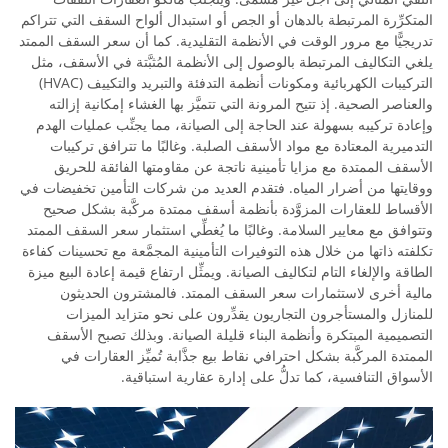
المتكرِّرة المرتبطة بالدهان أو الجص أو استبدال ألواح السقف التي تتراكم
تدريجيًّا مع مرور الوقت في الأنظمة التقليدية. كما أن سعر السقف الممتد
يلغي التكاليف المرتبطة بالوصول إلى الأنظمة المُثبَّتة في الأسقف، مثل
التركيبات الكهربائية ومكونات أنظمة التدفئة والتبريد والتكييف (HVAC)
والعناصر الصحية. إذ تتيح المرونة التي تتميَّز بها الغشاء إمكانية إزالته
وإعادة تركيبه بسهولة عند الحاجة إلى الصيانة، مما يجنِّب عمليات الهدم
التدميرية المعتادة مع مواد الأسقف الصلبة. وغالبًا ما تترافق تركيبات
الأسقف الممتدة مع مزايا تأمينية ناتجة عن مقاومتها الفائقة للحريق
ووقايتها من أضرار المياه. فتقدم العديد من شركات التأمين تخفيضات في
الأقساط للعقارات المزوَّدة بأنظمة أسقف ممتدة مركَّبة بشكل صحيح
وتتوافق مع معايير السلامة. وغالبًا ما يُغطِّي استثمار سعر السقف الممتد
تكلفته ذاتها من خلال هذه التوفيرات التأمينية المجمَّعة مع تحسينات كفاءة
الطاقة والإلغاء التام لتكاليف الصيانة. ويمثِّل ارتفاع قيمة إعادة البيع ميزة
مالية أخرى لاستثمارات سعر السقف الممتد. فالمشترون الحديثون
للمنازل والمستأجرون التجاريون يقدِّرون على نحو متزايد الميزات
التصميمية المبتكرة وأنظمة البناء قليلة الصيانة. وبذلك تصبح الأسقف
الممتدة المركَّبة بشكل احترافي نقاط بيع جذَّابة تُميِّز العقارات في
الأسواق التنافسية، كما تدلُّ على إدارة عقارية استباقية.