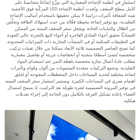
استثمارٍ في أنظمة الإضاءة المعمارية التي توزِّع إضاءةً متجانسةً على
كامل سطح السقف. وتُحدث أنظمة الإضاءة LED المركَّبة فوق الأغشية
شبه الشفافة تأثيرات دراميةً لا يمكن تحقيقها باستخدام أساليب الإضاءة
التقليدية، مع توفير إضاءة محيطة فعَّالة من حيث استهلاك الطاقة وتخلِّص
من الظلال والتباينات الحادة. ويجعل سعر السقف الممتد من الممكن
اقتصاديًّا تحقيق أجواء الفنادق الفاخرة أو أجواء البيع بالتجزئة عالي الجودة
في التطبيقات السكنية أو في المنشآت التجارية ذات الميزانيات المحدودة.
كما تصبح العناصر التصميمية ثلاثية الأبعاد ممكنةً من خلال تقنيات تركيب
متخصصة تُنشئ أسطحًا منحنية أو انخفاضات جريئة أو تفاصيل معمارية
تتطلب عادةً أعمال نجارة مخصصة باهظة الثمن عند استخدام المواد
التقليدية. وتجمع التركيبات متعددة المستويات بين ألوان وقوام وتأثيرات
إضاءة مختلفة لتحديد المساحات داخل المخططات المفتوحة أو لخلق
اهتمام بصري في المساحات الكبيرة. ويستمر استثمار سعر السقف الممتد
في توفير المرونة التصميمية لفترة طويلة بعد التركيب، إذ يسمح استبدال
الغشاء بإعادة تشكيل الغرفة بالكامل دون الحاجة إلى إجراء تعديلات
هيكلية.