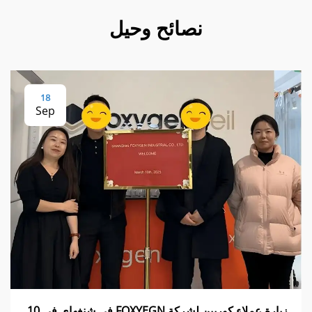
نصائح وحيل
18
Sep
زيارة عملاء كوريين لشركة FOXYEGN في شنغهاي في 10