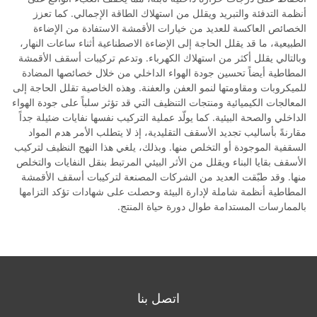
أنظمة التدفئة والتبريد ويقلل من استهلاك الطاقة الإجمالي. كما تعزز
الخصائص العاكسة للعديد من خيارات الأقمشة الاستفادة من الإضاءة
الطبيعية، ما قد يقلل الحاجة إلى الإضاءة الاصطناعية أثناء ساعات النهار،
وبالتالي يقلل أكثر من استهلاك الكهرباء. وتدعم تركيبات أسقف الأقمشة
المطاطية أيضاً تحسين جودة الهواء الداخلي من خلال خصائصها المضادة
للميكروبات ومقاومتها لنمو العفن والعفنة. وهذه الخاصية تقلل الحاجة إلى
المعالجات الكيميائية ومنتجات التنظيف التي قد تؤثر سلباً على جودة الهواء
الداخلي والصحة البيئية. كما يولّد عملية التركيب نفسها نفايات ضئيلة جداً
مقارنةً بأساليب تجديد الأسقف التقليدية، إذ لا يتطلب الأمر هدم المواد
السقفية الموجودة أو التخلص منها. وبذلك، يلغي هذا النهج النظيف لتركيب
الأسقف بقايا البناء ويقلل من الأثر البيئي المرتبط بنقل النفايات والتخلص
منها. وقد طبّقت العديد من الشركات المصنعة لتركيبات أسقف الأقمشة
المطاطية أنظمة شاملة لإدارة البيئة وحصلت على شهادات تؤكد التزامها
بالممارسات المستدامة طوال دورة حياة المنتج.
اتصل بنا