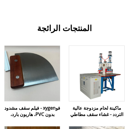
المنتجات الرائجة
ماكينة لحام مزدوجة عالية
فوxygen - فيلم سقف مشدود
التردد - غشاء سقف مطاطي
بدون PVC، هاربون بارد،
من مادة PVC
ملحقات تركيب، مسطرة،
أدوات تركيب، مسطرة