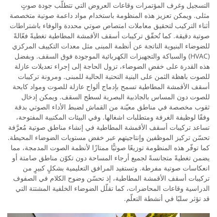
التسجيل وغرف المؤتمرات وقاعات العروض التي تتطلّب جودة صوتٍ
مثلى. ويمكن تعزيز هذه المنظومة باستخدام مواد داعمة صوتية متخصصة
أثناء التركيب لتحقيق معاملات امتصاص صوتي محددة والوفاء باشتراطات
صوتية دقيقة. كما تُحقّق تركيبات أسقف الأقمشة المطاطية تغطيةً فعّالةً
للضوضاء البنيوية الناتجة عن أنظمة المبنى مثل معدات التكييف المركزي
(HVAC) والسباكة والتجهيزات الكهربائية الموجودة فوق السقف. وبفضل
هذه القدرة على خفض الضوضاء، تزول الحاجة إلى إجراء تعديلات عازلة
للصوت باهظة الثمن على البنية التحتية الحالية للمبنى. ومرونة تركيبات
أسقف الأقمشة المطاطية تسمح بإدماج ألواح عازلة للصوت ومواد كابحة
للصوت دون المساس بالجاذبية البصرية لسطح السقف. ويمكن إدخال
ثقوب مخصصة في مناطق معيّنة من القماش لضبط الأداء الصوتي بدقة
وفقًا لوظيفة الغرفة ومتطلبات اشغالها. وفي البيئات المكتبية المفتوحة،
تساعد تركيبات أسقف الأقمشة المطاطية في إنشاء مناطق صوتية مُعرَّفة
تحسّن تركيز الموظفين وإنتاجيتهم عبر خفض مستويات الضوضاء المحيطة.
كما توفّر هذه المنظومة توزيعًا صوتيًّا ممتازًا لأنظمة الصوت المدمجة، مما
يضمن تغطيةً متجانسةً لجميع أرجاء المساحة دون تكوّن مناطق صامتة أو
انعكاسات صوتية مفرطة. وتستفيد المرافق التعليمية بشكلٍ كبيرٍ من
تركيبات أسقف الأقمشة المطاطية، إذ تحسّن وضوح الكلام في الصفوف
الدراسية وقاعات المحاضرات، كما تقلّل الضوضاء الخلفية المشتتة التي
قد تؤثر سلبًا في أنشطة التعلّم.