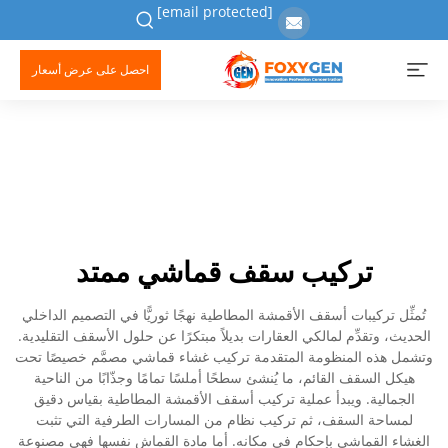
[email protected]
احصل على عرض أسعار
تركيب سقف قماشي ممتد
تُمثِّل تركيبات أسقف الأقمشة المطاطية نهجًا ثوريًّا في التصميم الداخلي
الحديث، وتقدِّم لمالكي العقارات بديلاً مبتكرًا عن حلول الأسقف التقليدية.
وتشمل هذه المنظومة المتقدمة تركيب غشاء قماشي مصمَّم خصيصًا تحت
هيكل السقف القائم، ما يُنشئ سطحًا أملسًا تمامًا وجذّابًا من الناحية
الجمالية. ويبدأ عملية تركيب أسقف الأقمشة المطاطية بقياس دقيق
لمساحة السقف، ثم تركيب نظام من المسارات الطرفية التي تثبت
الغشاء القماشي بإحكام في مكانه. أما مادة القماش نفسها فهي مصنوعة