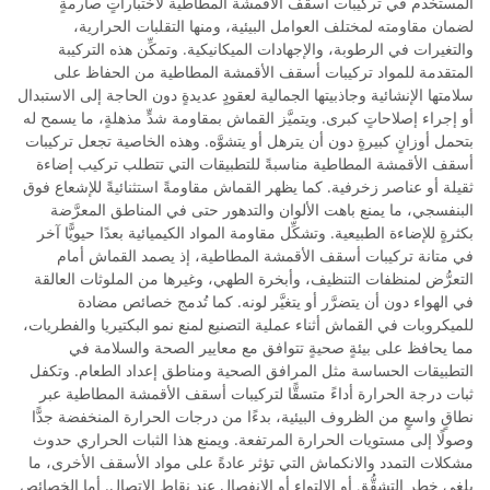
المستخدم في تركيبات أسقف الأقمشة المطاطية لاختباراتٍ صارمةٍ
لضمان مقاومته لمختلف العوامل البيئية، ومنها التقلبات الحرارية،
والتغيرات في الرطوبة، والإجهادات الميكانيكية. وتمكِّن هذه التركيبة
المتقدمة للمواد تركيبات أسقف الأقمشة المطاطية من الحفاظ على
سلامتها الإنشائية وجاذبيتها الجمالية لعقودٍ عديدةٍ دون الحاجة إلى الاستبدال
أو إجراء إصلاحاتٍ كبرى. ويتميَّز القماش بمقاومة شدٍّ مذهلةٍ، ما يسمح له
بتحمل أوزانٍ كبيرةٍ دون أن يترهل أو يتشوَّه. وهذه الخاصية تجعل تركيبات
أسقف الأقمشة المطاطية مناسبةً للتطبيقات التي تتطلب تركيب إضاءة
ثقيلة أو عناصر زخرفية. كما يظهر القماش مقاومةً استثنائيةً للإشعاع فوق
البنفسجي، ما يمنع باهت الألوان والتدهور حتى في المناطق المعرَّضة
بكثرةٍ للإضاءة الطبيعية. وتشكِّل مقاومة المواد الكيميائية بعدًا حيويًّا آخر
في متانة تركيبات أسقف الأقمشة المطاطية، إذ يصمد القماش أمام
التعرُّض لمنظفات التنظيف، وأبخرة الطهي، وغيرها من الملوثات العالقة
في الهواء دون أن يتضرَّر أو يتغيَّر لونه. كما تُدمج خصائص مضادة
للميكروبات في القماش أثناء عملية التصنيع لمنع نمو البكتيريا والفطريات،
مما يحافظ على بيئةٍ صحيةٍ تتوافق مع معايير الصحة والسلامة في
التطبيقات الحساسة مثل المرافق الصحية ومناطق إعداد الطعام. وتكفل
ثبات درجة الحرارة أداءً متسقًّا لتركيبات أسقف الأقمشة المطاطية عبر
نطاقٍ واسعٍ من الظروف البيئية، بدءًا من درجات الحرارة المنخفضة جدًّا
وصولًا إلى مستويات الحرارة المرتفعة. ويمنع هذا الثبات الحراري حدوث
مشكلات التمدد والانكماش التي تؤثر عادةً على مواد الأسقف الأخرى، ما
يلغي خطر التشقُّق أو الالتواء أو الانفصال عند نقاط الاتصال. أما الخصائص