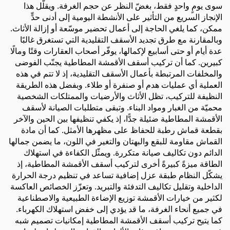
سوى يومٍ واحدٍ فقط، بغضّ النظر عن حجم الغرفة. ويقلّل هذا
الإنجاز السريع من التأثير على الأنشطة اليومية إلى أدنى حدٍّ
ممكن، كما يلغي الحاجة إلى أعمال تحضير موسّعة أو إزالة الأثاث.
وبالمقارنة مع طرق تجديد الأسقف التقليدية التي تستغرق غالبًا
عدة أيام أو حتى أسابيع لإكمالها، يوفّر أصحاب العقارات وقتًا ومالًا
كبيرين. كما أن تركيب أسقف الأقمشة المطاطية يجنّب الفوضى
والمخلفات المرتبطة بأعمال الأسقف التقليدية، إذ لا تتم في هذه
العملية أي عمليات هدم أو صنفرة أو طلاء. وبفضل هذه الطريقة
النظيفة للتركيب، تظل الأثاث والأرضيات والممتلكات الشخصية
محميّة من الغبار ومواد البناء. وتبقى متطلبات الصيانة لأسقف
الأقمشة المطاطية ضئيلة جدًّا، إذ يكفي تنظيفها بين الحين والآخر
بقطعة قماش رطبة للحفاظ على مظهرها الأمثل. كما أن مادة
القماش مقاومة للبقع والبهتان والتغير في اللون، ما يضمن جمالها
الدائم دون تكاليف صيانة متكررة. ويمثّل الكفاءة في استهلاك
الطاقة ميزةً كبيرةً أخرى لتركيب أسقف الأقمشة المطاطية، إذ
يشكّل النظام طبقة عزل إضافية تساعد في تنظيم درجة الحرارة
الداخلية وتقليل تكاليف التدفئة والتبريد. وتعزّز الخصائص العاكسة
لكثير من خيارات الأقمشة توزيع الإضاءة الطبيعية والاصطناعية
في جميع أنحاء الغرفة، ما قد يؤدي إلى خفض استهلاك الكهرباء.
كما يتيح تركيب أسقف الأقمشة المطاطية إمكانيات تصميم شبه