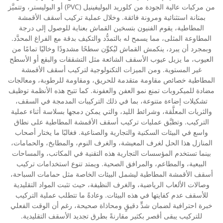
من مركبات عالية الجودة من كلوريد البوليفينيل (PVC) أو البوليستر، وتتميَّز
بمتانة استثنائية ومرونة فائقة. وخلال عملية تركيب أسقف الأقمشة
المطاطية، يقوم الفنيون بتسخين القماش بعناية للوصول إلى درجة
المطاوعة المثلى، مما يسمح له بالتمدُّد والتكيف بدقة مع الفراغ المحدَّد.
وبمجرد أن يبرد، ينكمش القماش ليُكوِّن سطحًا مشدودًا وخاليًا تمامًا من
العيوب، ما يزيل عيوب الأسقف الشائعة مثل التشققات والبقع أو الأسطح
غير المستوية. ومن الميزات التكنولوجية لتركيب أسقف الأقمشة
المطاطية خصائص مقاومة متقدمة للحريق، ومقاومة للرطوبة، ومعالجات
مضادة للميكروبات تمنع نمو العفن والعفونة. كما تتيح هذه الأنظمة توظيف
تشكيلات إضاءة متنوعة، بما في ذلك التركيبات المدمجة في السقف،
والثريات المعلَّقة، وشرائط الليد، والتي يمكن دمجها بسلاسة أثناء عملية
التركيب. وتطبَّق عمليات تركيب أسقف الأقمشة المطاطية على نطاق
واسع في البيئات السكنية والتجارية والصناعية. فغالبًا ما يختار أصحاب
المنازل هذا الحل لغرف المعيشة، والغرف النوم، والمطابخ، والحمامات،
بينما تستخدم المؤسسات التجارية هذه التقنية في المكاتب، والمساحات
البيعية، والمطاعم، والمرافق الصحية. ويمتد تنوع استخدامات تركيب
أسقف الأقمشة المطاطية ليشمل البيئات الخاصة مثل حمامات السباحة،
وصالات الألعاب الرياضية، والغرف النظيفة، حيث تثبت المواد التقليدية
للأسقف عدم كفايتها في هذه البيئات. وعادةً ما تتطلب عملية التركيب
خبرة احترافية لضمان شدٍّ دقيقٍ ومحاذاة صحيحة، رغم أن الوقت الفعلي
للتركيب يبقى أقصر بكثير مقارنةً بطرق تجديد الأسقف التقليدية.