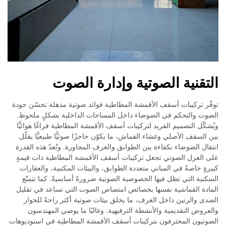
التقنية الصوتية وإدارة الصوت
توفّر تركيبات أسقف الأقمشة المطاطية فوائد صوتية مذهلة تحسّن جودة
الصوت والتحكم في الضوضاء داخل المساحات الداخلية بشكلٍ ملحوظ.
ويُشكّل التصميم الفريد لتركيبات أسقف الأقمشة المطاطية فراغًا هوائيًّا
بين السقف الأصلي وغشاء القماش، ما يكوّن حاجزًا صوتيًّا طبيعيًّا يقلّل
انتقال الضوضاء بكفاءة بين الطوابق والغرف المجاورة. وتُعدّ هذه القدرة
على العزل الصوتي تجعل تركيبات أسقف الأقمشة المطاطية ذات قيمةٍ
كبيرةٍ خاصةً في المباني متعددة الطوابق، والبيئات المكتبية، والعقارات
السكنية التي تظل فيها الخصوصية الصوتية ضرورةً أساسيةً. كما تتمتّع
المادة القماشية نفسها بخصائص امتصاص الصوت التي تساعد في تقليل
الصدى والرنين داخل الغرف، ما يخلق بيئات صوتية أكثر راحةً للحوار
والعروض التقديمية والأنشطة الترفيهية. وغالبًا ما يوصي المهندسون
الصوتيون المحترفون بتركيبات أسقف الأقمشة المطاطية في استوديوهات