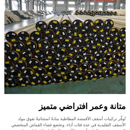
متانة وعمر افتراضي متميز
تُوفِّر تركيبات أسقف الأقمشة المطاطية متانةً استثنائيةً تفوق مواد
الأسقف التقليدية في عدة فئات أداء. وتخضع غشاء القماش المتخصص