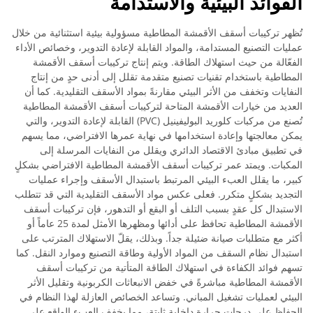
الفوائد البيئية والاستدامة
تُظهر تركيبات أسقف الأقمشة المطاطية مسؤولية بيئية استثنائية من خلال
عمليات التصنيع المستدامة، والمواد القابلة لإعادة التدوير، وخصائص الأداء
الفعّالة من حيث استهلاك الطاقة. ويتم إنتاج تركيبات أسقف الأقمشة
المطاطية باستخدام تقنيات تصنيع متقدمة تقلل إلى أدنى حدٍ من إنتاج
النفايات وتخفف من الأثر البيئي مقارنةً بمواد الأسقف التقليدية. كما أن
العديد من خيارات الأقمشة المتاحة لتركيبات أسقف الأقمشة المطاطية
تُصنع من مركبات كلوريد البوليفينيل (PVC) القابلة لإعادة التدوير، والتي
يمكن معالجتها وإعادة استخدامها في نهاية عمرها الافتراضي، مما يسهم
في تطبيق مبادئ الاقتصاد الدائري ويقلل من النفايات المرسلة إلى
المكبات. ويمتد عمر تركيبات أسقف الأقمشة المطاطية الافتراضي بشكلٍ
كبير، ما يقلل العبء البيئي المرتبط باستبدال الأسقف وإجراء عمليات
التجديد بشكلٍ متكرر. فعلى عكس مواد الأسقف التقليدية التي قد تتطلب
الاستبدال كل عقدٍ بسبب التلف أو البقع أو التدهور، فإن تركيبات أسقف
الأقمشة المطاطية تحافظ على أدائها ومظهرها الأمثل لمدة 25 عاماً أو
أكثر مع متطلبات صيانة ضئيلة جداً. وبذلك، يقلّ الاستهلاك المترتب على
استبدال نظام السقف من المواد الأولية وطاقة التصنيع وموارد النقل. كما
تسهم فوائد الكفاءة في استهلاك الطاقة المتأتية من تركيبات أسقف
الأقمشة المطاطية مباشرةً في خفض الانبعاثات الكربونية وتقليل الأثر
البيئي لعمليات تشغيل المباني. وتساعد الخصائص العازلة لهذا النظام في
الحفاظ على درجات حرارة داخلية ثابتة، مما يخفف العبء الواقع على