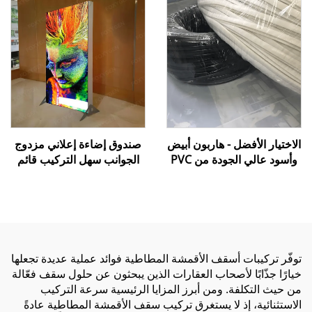
الاختيار الأفضل - هاربون أبيض
صندوق إضاءة إعلاني مزدوج
وأسود عالي الجودة من PVC
الجوانب سهل التركيب قائم
اللين لتركيب أفلام الأسقف
بذاته - إطار من الألومنيوم،
المشدودة
صندوق إضاءة من قماش
SEG للعرض التجاري
توفّر تركيبات أسقف الأقمشة المطاطية فوائد عملية عديدة تجعلها
خيارًا جذّابًا لأصحاب العقارات الذين يبحثون عن حلول سقف فعّالة
من حيث التكلفة. ومن أبرز المزايا الرئيسية سرعة التركيب
الاستثنائية، إذ لا يستغرق تركيب سقف الأقمشة المطاطية عادةً