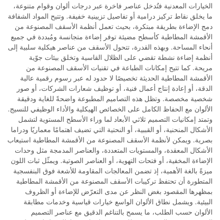
الخيارات المعدنية فتُدخل عناصر فاخرة عبر درجات ألوان وقوام متنوعة،
ما يخلق نقاط تركيز درامية أو تفاصيل تزيينية خفيفة. وتتيح المواد الشفافة
دمج الإضاءة بطريقة مبتكرة، بحيث تعمل أنظمة الأسقف المصنوعة من
الأقمشة المطاطية كأسطح مضيئة توفر إضاءة متجانسة ومُبددة في جميع
أنحاء المساحة. وبهذه القدرة، تتحول الأسقف من عناصر هيكلية سلبية إلى
أنظمة إضاءة نشطة تقضي على الظلال القاسية وتخلق بيئات جوّية
مريحة. كما تتيح إمكانات الطباعة في تقنيات الأسقف المصنوعة من
الأقمشة المطاطية الحديثة تخصيصًا لا حدود له عبر رسوم رقمية عالية
الدقة، أو إعادة إنتاج أعمال فنية، أو توظيف شعارات الشركات، أو صور
شخصية مخصصة. وتظل هذه التصاميم المطبوعة واضحةً للغاية ودقيقة
الألوان مع الحفاظ الكامل على الخصائص الهيكلية والأداء الوظيفي للنسيج.
وتمتد إمكانيات التصميم ثلاثي الأبعاد لما وراء الأسطح المستوية لتشمل
الأشكال المنحنية، أو القببية، أو النحتية التي تضيف اهتمامًا معماريًا ودراما
بصرية. ويمكن لأنظمة الأسقف المصنوعة من الأقمشة المطاطية استيعاب
الأشكال المعقدة، والمستويات المتعددة، والعناصر المدمجة مثل وحدات
الإضاءة المخفية، أو فتحات التهوية، أو العناصر الصوتية. ويمثّل ثبات اللون
ميزةً بالغة الأهمية، إذ تضمن المعالجات المقاومة للأشعة فوق البنفسجية
المتطورة أن تحتفظ تركيبات الأسقف المصنوعة من الأقمشة المطاطية
بمظهرها المقصود بغض النظر عن مدى التعرّض للإضاءة أو الظروف
البيئية. ويشمل نطاق الألوان الواسع خيارات قياسية وخدمات مطابقة
الألوان حسب الطلب، ما يسمح بالتناغم الدقيق مع عناصر التصميم