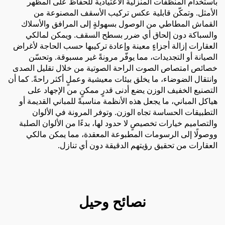
باستخدام المنظفات المنزلية الاعتيادية للحفاظ على المظهر
الأمثل. وتمكّن قابلية عكس تركيب الأسقف المصنوعة من
القماش المطاطي من الوصول بسهولةٍ إلى المرافق والأسلاك
والسباكة دون إلحاق أي ضرر بسطح السقف. ويمكن لمالكي
العقارات إزالة أجزاءٍ معينة وإعادة تركيبها حسب الحاجة لأغراض
الصيانة أو التجديدات، مما يوفّر مرونةً غير مسبوقة. وتحسّن
خصائص امتصاص الصوت الراحة الصوتية من خلال تقليل الصدى
وانتقال الضوضاء، ما يخلق بيئات معيشية وعملٍ أكثر راحةً. كما أن
التصنيع الخفيف الوزن يضع أدنى قدرٍ ممكنٍ من الإجهاد على
هياكل المباني، ما يجعل هذه الأنظمة مناسبةً للمباني القديمة أو
التطبيقات الحساسة تجاه الوزن. وتوفر المرونة في الألوان
والتصاميم خيارات تخصيصٍ لا حدود لها، بدءًا من الألوان الصلبة
ووصولًا إلى الرسومات المطبوعة المعقدة، مما يمكن مالكي
العقارات من تحقيق رؤيتهم الدقيقة دون أي تنازل.
نصائح وحيل