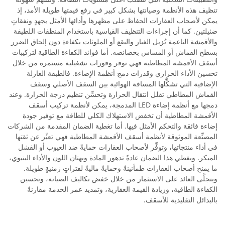
تنظيف هذه الأنظمة وصيانتها بشكل كبير في رفع قيمتها طويلة الأمد، إذ
يمكن لأصحاب العقارات الحفاظ على مظهرها وأدائها الأمثل بجهدٍ ونفقاتٍ
ضئيلتين. كما أن إجراءات التنظيف القياسية باستخدام المنظفات اللطيفة
والأقمشة الناعمة تُزيل الغبار والبقع أو الملوثات بكفاءة دون إلحاق الضرر
بسطح القماش أو المساس بخصائصه. أما فوائد الكفاءة الطاقية لتركيبات
أسقف الأقمشة المطاطية فهي توفر وفورات تشغيلية مستمرة من خلال
تحسين الأداء الحراري وقدرات دمج أنظمة الإضاءة. فالطبقة العازلة
الإضافية التي تشكِّلها المسافة الهوائية بين السقف الأصلي وسقف
القماش المطاطي تقلل انتقال الحرارة وتحسِّن تنظيم درجة الحرارة. وعند
دمجها مع أنظمة إضاءة LED المدمجة، يمكن لأنظمة تركيب أسقف
الأقمشة المطاطية أن تخفض الاستهلاك الكلي للطاقة مع توفير جودة
إضاءة فائقة والتحكم الأمثل فيها. أما تغطية الضمان المقدمة من الشركات
المصنِّعة الموثوقة لأنظمة أسقف الأقمشة المطاطية فهي تعبِّر عن ثقتها
في أداء منتجاتها، وتوفِّر لأصحاب العقارات حمايةً ضد العيوب أو الفشل
المبكر. ويغطي هذا الضمان عادةً تدهور المادة وبهتان اللون والأداء البنيوي،
ما يمنح أصحاب العقارات طمأنينةً وحمايةً ماليةً لفتراتٍ زمنيةٍ طويلة.
ويتجلَّى العائد على الاستثمار من خلال خفض تكاليف الصيانة، وتحسين
الكفاءة الطاقية، وزيادة القيمة العقارية، وتمديد عمر الخدمة مقارنةً
بالبدائل التقليدية للأسقف.