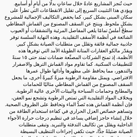
حيث تُنجز المشاريع عادةً خلال ساعاتٍ بدلًا من أيامٍ أو أسابيع.
ويؤدي هذا التثبيت السريع إلى تقليل الانقطاعات التي تطرأ على
سكان المبنى بشكل كبير، كما يخفض التكاليف الإجمالية للمشروع
بشكلٍ ملحوظ. وينتج عن السقف المصنوع من القماش المطاطي
سطحٌ أملسٌ تمامًا يلغي المفاصل المرئية والتشققات أو العيوب
الشائعة في أنظمة الأسقف التقليدية. وهذه النهاية السلسة توفر
جاذبية جمالية فائقة وتقلل من متطلبات الصيانة بشكلٍ كبير.
ويقدّر مالكو العقارات المتانة الطويلة الأمد التي توفرها هذه
الأنظمة، إذ تمنح الشركات المصنِّعة ضمانات تمتد حتى ١٥ سنةً
للتطبيقات السكنية. كما تقاوم مواد القماش الترهل والاصفرار
والتدهور، مما يحافظ على مظهرها وأدائها طوال عمرها
الافتراضي. ويمثل مقاومة الرطوبة ميزةً كبيرةً أخرى، ما يجعل
السقف المصنوع من القماش المطاطي مثاليًا للحمامات
والمطابخ وحمامات السباحة والبيئات الأخرى عالية الرطوبة.
وبخلاف المواد التقليدية التي تمتص الرطوبة وتشجع نمو العفن،
فإن أنظمة القماش هذه تَصدُّ الماء وتحافظ على الظروف الصحية.
وتساهم خصائص العزل الحراري في كفاءة استخدام الطاقة من
خلال إنشاء حاجز إضافي يساعد في تنظيم درجات حرارة الأجواء
الداخلية ويقلل من تكاليف التدفئة والتبريد. وتبقى متطلبات
الصيانة ضئيلةً جدًّا، حيث تكفي إجراءات التنظيف البسيطة