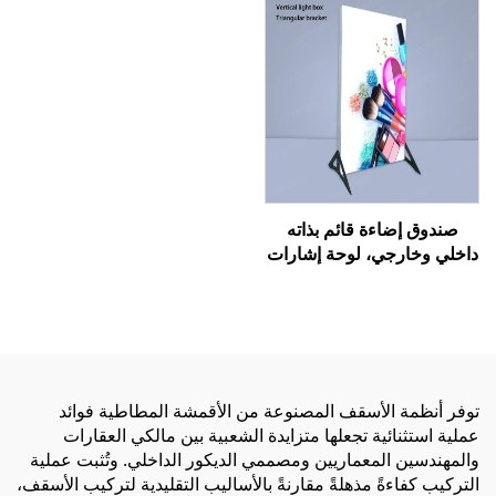
الرقمية باستخدام الأشعة فوق
البنفسجية/الحبر النفاث
صندوق إضاءة قائم بذاته
داخلي وخارجي، لوحة إشارات
لمتجر مستحضرات تجميل أو
مطعم أو قائمة بيرة، صندوق
إعلاني مضاء بـ LED مع إطار
من الألومنيوم
توفر أنظمة الأسقف المصنوعة من الأقمشة المطاطية فوائد
عملية استثنائية تجعلها متزايدة الشعبية بين مالكي العقارات
والمهندسين المعماريين ومصممي الديكور الداخلي. وتُثبت عملية
التركيب كفاءةً مذهلةً مقارنةً بالأساليب التقليدية لتركيب الأسقف،