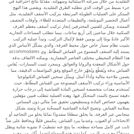
التقليدية من خلال سرعته الاستثنائية وسهولته، مقدّمًا نتائج احترافية في
جزء بسيط من الوقت الذي تتطلبه الطرق التقليدية. ويقضي هذا النهج
المبتكر على العمليات الطويلة المرتبطة بتركيب الأسقف التقليدية، مثل
أعمال التحضير الموسّعة، والتطبيقات المتعددة للطلاء، وأوقات التجفيف
الممتدة. ويمكن للفنيين المحترفين إنجاز تركيب أسقف معظم الغرف
السكنية خلال ساعتين إلى أربع ساعات، بينما تتطلب المساحات التجارية
الأكبر عادةً يومًا إلى يومين فقط لإكمال التركيب. وتبدأ عملية التركيب
بتثبيت نظام مسار خاص حول محيط الغرفة، والذي يشكّل الأساس الذي
يستند إليه السقف المصنوع من القماش المطّاط. وي accommodates
هذا النظام المحيطي مختلف العناصر المعمارية، ويمكنه الالتفاف بدقة
حول الأشكال المعقدة والزوايا والعوائق. وبمجرد تثبيت المسارات، يُقاس
القماش بدقة ويُقطّع ويُجهّز خارج الموقع وفق المواصفات الدقيقة، مما
يضمن ملاءمة مثالية وأداءً أمثل. ويمثّل تسخين القماش التكنولوجيا
الأساسية وراء تركيب الأسقف المصنوعة من القماش المطّاط، حيث
تُستخدم معدات متخصصة لتسخين المادة القماشية إلى درجات حرارة
دقيقة تسمح بالتمدد المتحكّل فيها. وهذه العملية تتطلب فنيين مؤهلين
يفهمون خصائص المادة ويستطيعون تحقيق شدٍّ مثالي دون المساس
بسلامة القماش. وتصبح المادة القماشية المسخّنة مرنةً وتمتد بشكل
متجانس عبر الغرفة، ما يخلق سطحًا مشدودًا تمامًا يخلو من التجاعيد أو
الانحناءات أو العيوب. وعندما يبرد القماش، ينكمش قليلًا ويحافظ على شدٍّ
ثابت عبر كامل مساحة سطحه، ما ينتج عنه تشطيبٌ لا تشوبه شائبة ويظل
مستقرًّا مع مرور الزمن. كما تمتد هذه السهولة لتشمل أكثر من مجرد