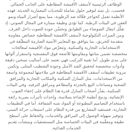
الوظائف الرئيسية لأسقف الأقمشة المطاطية على الجانب الجمالي
فحسب، بل تمتد لتوفير حلول شاملة للتحديات المعمارية الحديثة. فهذه
الأنظمة تعمل كحواجز فعَّالة ضد الرطوبة، مما يمنع أضرار المياه ونمو
العفن في البيئات الرطبة. كما تؤدي وظيفة ممتازة في المجال الصوتي، إذ
تقلِّل انتقال الضوضاء بين الطوابق وتحسِّن جودة الصوت داخل الغرف.
ومن الميزات التكنولوجية لأسقف الأقمشة المطاطية خصائص مقاومة
متقدمة للحريق، بما يتوافق مع المعايير الأمنية الصارمة المطبَّقة في
الاستخدامات التجارية والسكنية. وتتعرَّض مواد الأقمشة لمعالجات
متخصصة تضمن متانتها ومقاومتها للأشعة فوق البنفسجية واستقرار ألوانها
على مدى طويل. أما تقنية التركيب فهي تعتمد على أساليب تسخين دقيقة
وأدوات متخصصة لتحقيق الشد الأمثل وجودة التشطيب المثلى. وتكمن
مرونة تطبيقات أسقف الأقمشة المطاطية في ملاءمتها لمجموعة واسعة
من الاستخدامات، مثل المنازل السكنية والمكاتب التجارية والمرافق
الصحية ومساحات البيع بالتجزئة والمطاعم ومرافق الترفيه. وفي البيئات
السكنية، يقدِّر أصحاب المنازل قدرة هذا النظام على إخفاء العيوب
الإنشائية، ودمج أنظمة الإضاءة بسلاسة، وإحداث تأثيرات بصرية رائعة
باستخدام التصاميم المطبوعة أو المواد شبه الشفافة. أما في التطبيقات
التجارية، فتستفيد المشاريع من قدرة النظام على استيعاب حركة المبنى،
وتوفير سهولة الوصول إلى المرافق والخدمات، والحفاظ على أسطح
نظيفة ومعقَّمة في البيئات الحساسة مثل المستشفيات ومنشآت تقديم
الخدمات الغذائية.