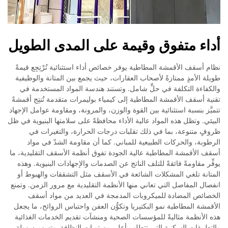
أداء متفوق وقيمة على المدى الطويل
نظام أسقف الأقمشة المطاطية يوفر خصائص أداء استثنائية تُرْتِجِع قيمةً
طويلة الأمدٍ ممتازةً لأصحاب العقارات، حيث يجمع بين المتانة والوظيفية
والكفاءة التكلفة في حلٍّ شامل. وتستند هندسة المواد المستخدمة في
تقنية أسقف الأقمشة المطاطية إلى كيمياء بوليمرات متقدمة تُنتِج أقمشةً
تتميَّز بنسبة استثنائية بين القوة والوزن، والمرونة، ومقاومة عوامل الإجهاد
البيئي. وتظل هذه المواد عالية الأداء محافظةً على سلامتها البنيوية في ظل
ظروفٍ متنوعة، بما في ذلك تقلبات درجات الحرارة، والتغيرات في
الرطوبة، والحركات الطبيعية للمباني. كما أن مقاومة الشدّ في مواد
أسقف الأقمشة المطاطية عالية الجودة تفوق أنظمة الأسقف التقليدية، ما
يوفِّر مقاومةً فائقةً للتلف الناتج عن الصدمات والإجهادات البنيوية. وهذه
المتانة تلغي المشكلات الشائعة في الأسقف مثل التشققات والهبوط أو
انفصال المفاصل التي تعاني منها الأنظمة التقليدية مع مرور الزمن. وتمنع
الخصائص المضادة للميكروبات المدمجة في العديد من مواد أسقف
الأقمشة المطاطية نمو البكتيريا وتكوُّن العفن واحتباس الروائح، ما يجعل
هذه الأنظمة مثاليةً للمؤسسات الصحية ومنشآت تقديم الخدمات الغذائية
والتطبيقات السكنية التي تتطلب أعلى مستويات النظافة. وتسهم سهولة