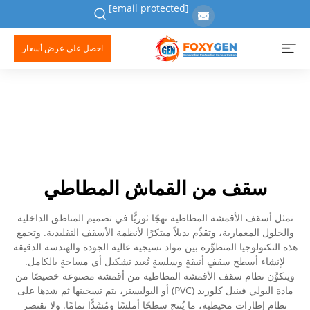
[email protected]
احصل على عرض أسعار
سقف من القماش المطاطي
تمثل أسقف الأقمشة المطاطية نهجًا ثوريًّا في تصميم المناطق الداخلية
والحلول المعمارية، وتقدِّم بديلاً مبتكرًا لأنظمة الأسقف التقليدية. وتجمع
هذه التكنولوجيا المتطوِّرة بين مواد نسيجية عالية الجودة والهندسة الدقيقة
لإنشاء أسطح سقفٍ أنيقةٍ وسلسةٍ تُعيد تشكيل أي مساحةٍ بالكامل.
ويتكوَّن نظام سقف الأقمشة المطاطية من أقمشة مصنوعة خصيصًا من
مادة البولي فينيل كلوريد (PVC) أو البوليستر، يتم تسخينها ثم شدها على
نظام إطارات محيطية، ما يُنتج سطحًا أملسًا ومُشَدًّا تمامًا. ولا تقتصر