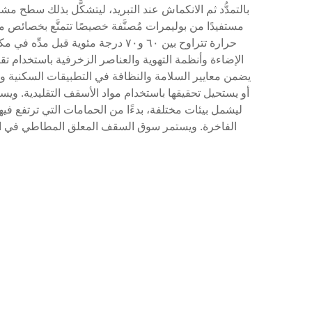
بالتمدُّد ثم الانكماش عند التبريد، ليتشكَّل بذلك سطح م
مستفيدًا من بوليمرات مُصنَّفة خصيصًا تتمتَّع بخصائص م
حرارة تتراوح بين ٦٠ و٧٠ درجة مئو
الإضاءة وأنظمة التهوية والعناصر الزخرفية باستخدام ت
يضمن معايير السلامة والنظافة في التطبيقات السكنية وال
أو يستحيل تحقيقها باستخدام مواد الأسقف التقليدية. ويستخ
ليشمل بيئات مختلفة، بدءًا من الحمامات التي ترتفع في
الفاخرة. ويستمر سوق السقف المعلق المطاطي في التو