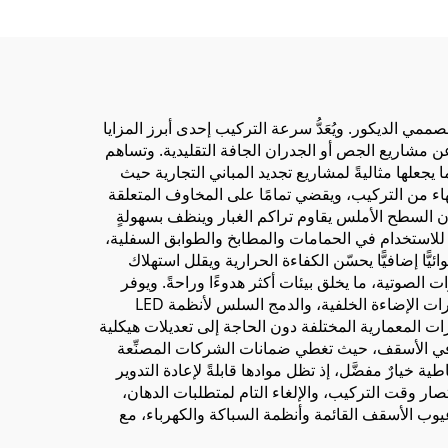
من
مي الديكور. ويُعَدُّ سرعة التركيب إحدى أبرز المزايا
 عن مشاريع الجص أو الجدران الجافة التقليدية. وتساهم
علها مثاليةً لمشاريع تجديد المباني التجارية حيث
اء من التركيب، ويقضي تمامًا على المخاوف المتعلقة
إن السطح الأملس يقاوم تراكم الغبار وينظف بسهولةٍ
ً للاستخدام في الحمامات والمطابخ والطوابق السفلية،
ًّا إضافيًّا يحسّن الكفاءة الحرارية ويقلل استهلاك
ت الصوتية، ما يخلق بيئات أكثر هدوءًا وراحةً. ويوفر
التصميم مرونةً كبيرةً تتيح تخصيصًا غير محدودٍ، بما في ذلك الطباعة الرقمية للرسومات، واستخدام مواد شبه شفافة لتحقيق تأثيرات الإضاءة الخلفية، والدمج السلس لأنظمة LED
زات المعمارية المختلفة دون الحاجة إلى تعديلات هيكلية
مة في الأسقف، حيث تغطي ضمانات الشركات المصنِّعة
لمطاطية خيارٌ مفضَّل، إذ تظل موادها قابلةً لإعادة التدوير
تصار وقت التركيب، والإلغاء التام لمتطلبات الدهان،
عيوب الأسقف القائمة وأنظمة السباكة والكهرباء، مع