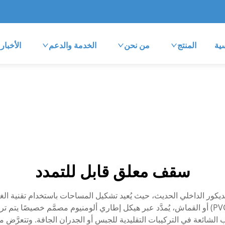
ية
المنتج
من نحن
الخدمة والدعم
الأخبار
سقف معلق قابل للتمدد
ديكور الداخلي الحديث، حيث يُعيد تشكيل المساحات باستخدام تقنية الغشا
غشاء رقيق مرن مصنوع من مادة البولي فينيل كلوريد (PVC) أو القماش، يُمدَّد عبر هيكل إطاري أل
وب الشائعة في التركيبات التقليدية للجبس أو الجدران الجافة. وتتعرَّض 