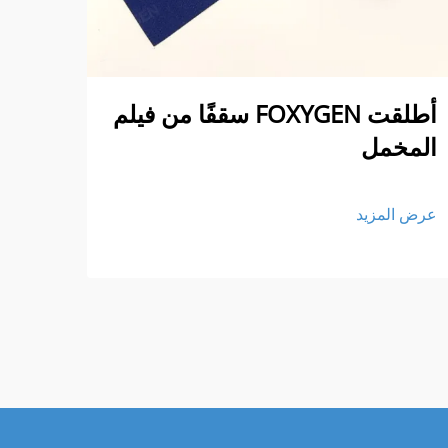
أطلقت FOXYGEN سقفًا من فيلم
الم
المخمل
عرض ا
عرض المزيد