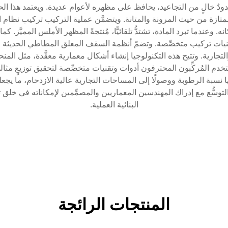
شدودٌ خالٍ من التجاعيد، يحافظ على مظهره لأعوام عديدة. ويعتمد هذا ال
متازة من حيث المرونة والمتانة. ويتضمَّن عملية التركيب تركيب نظام ا
ية قبل مدِّه في مكانه. وعندما تبرد المادة، تشتدُّ تلقائيًّا، مُنتجةً المظهر الأم
قنيات تركيب متخصِّصة. وتضمّ أنظمة السقف المعلق المطاطي الحديثة 
تجارية. وتتيح هذه التكنولوجيا إنشاء أشكال معمارية معقَّدة، مثل الم
دم المُركِّبون المحترفون أدوات وتقنيات متخصِّصة لتحقيق توزيعٍ مثالي
ها نسبة الرطوبة ووصولًا إلى المساحات التجارية عالية الازدحام، ما ي
سُّع مع إدراك المهندسين المعماريين والمصمِّمين لإمكاناته في خلق 
البنائية العملية.
المنتجات الرائجة