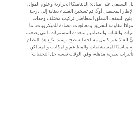
حل السقفي على مبادئ الديناميكا الحرارية وعلوم المواد،
لإطار المحيطي أولًا، ثم تسخين الغشاء بعناية إلى درجة
لس المميَّز. كما يتيح السقف المعلق المطاطي تركيب مختلف وحدات
موادًا مقاومة للحريق ومعالجات مضادة للميكروبات، ما
نحنيات والقباب والتصاميم متعددة المستويات، التي يصعب
ٍّ للشدّ عبر كامل مساحة السطح. ويمتد تنوُّع هذا النظام
جعله مناسبًا للمستشفيات والمطاعم والمكاتب والمساكن
تأثيرات بصرية مذهلة، وفي الوقت نفسه حل التحديات