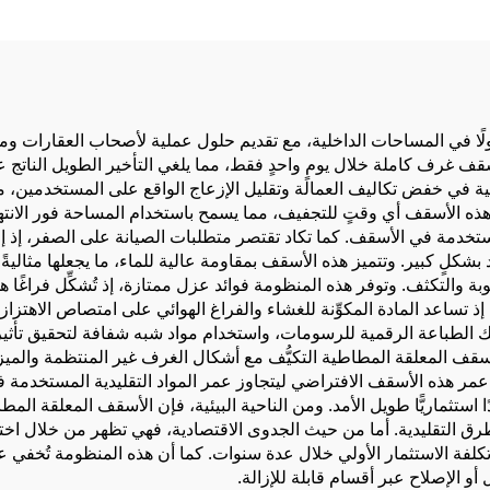
بـ LED، صندوق إضاءة Seg
بـ LED مع إطار 
ضيء من الخلف
الألومنيوم
لًا في المساحات الداخلية، مع تقديم حلول عملية لأصحاب العقارات ومصم
ب أسقف غرف كاملة خلال يومٍ واحدٍ فقط، مما يلغي التأخير الطويل الناتج
في خفض تكاليف العمالة وتقليل الإزعاج الواقع على المستخدمين، ما يج
 هذه الأسقف أي وقتٍ للتجفيف، مما يسمح باستخدام المساحة فور الانته
لمستخدمة في الأسقف. كما تكاد تقتصر متطلبات الصيانة على الصفر، إذ 
بشكلٍ كبير. وتتميز هذه الأسقف بمقاومة عالية للماء، ما يجعلها مثالية
والتكثف. وتوفر هذه المنظومة فوائد عزل ممتازة، إذ تُشكِّل فراغًا هوائي
 إذ تساعد المادة المكوِّنة للغشاء والفراغ الهوائي على امتصاص الاهتزازا
 الأسقف المعلقة المطاطية التكيُّف مع أشكال الغرف غير المنتظمة والمي
تد عمر هذه الأسقف الافتراضي ليتجاوز عمر المواد التقليدية المستخد
يضمن عائدًا استثماريًّا طويل الأمد. ومن الناحية البيئية، فإن الأسقف المعلقة ا
ً بالطرق التقليدية. أما من حيث الجدوى الاقتصادية، فهي تظهر من خلال اخ
 تكلفة الاستثمار الأولي خلال عدة سنوات. كما أن هذه المنظومة تُخفي 
و الإصلاح عبر أقسام قابلة للإزالة.