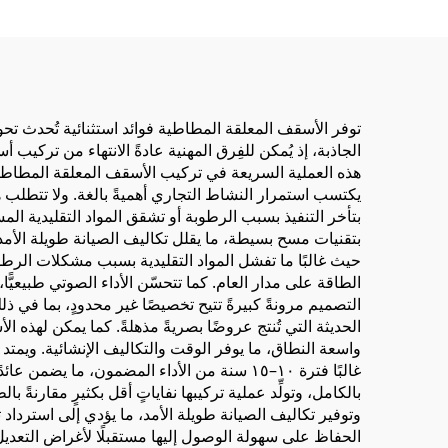
م
توفر الأسقف المعلقة المطاطية فوائد استثنائية تُحدث تحو
الجاذبة، إذ يُمكن للفِرق المهنية عادةً الانتهاء من تركي
هذه العملية السريعة في تركيب الأسقف المعلقة المطاطية 
يكتسب استمرار النشاط التجاري أهميةً بالغة. ولا تتطلب
بتأخر التنفيذ بسبب الرطوبة أو تشقق المواد التقليدية ا
بتقنيات مسح بسيطة، ما يقلل تكاليف الصيانة طويلة الأمد 
حيث غالبًا ما تفشل المواد التقليدية بسبب مشكلات الرطوبة 
الطاقة على مدار العام. كما تتحسّن الأداء الصوتي طبيعيًّا،
الحديثة التي تُنتج عروضًا بصريةً مذهلةً. كما يمكن لهذه
واسعة النطاق، ما يوفر الوقت والتكاليف الإنشائية. ويم
غالبًا فترة ١٠–١٥ سنة من الأداء المضمون، ما 
بالكامل، وتولِّد عملية تركيبها نفاياتٍ أقل بكثيرٍ مقارنة
وتوفير تكاليف الصيانة طويلة الأمد، ما يؤدي إلى استرداد
الحفاظ على سهولة الوصول إليها مستقبلًا لأغراض التعديل أ