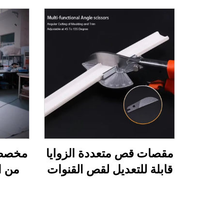
مقصات قص متعددة الزوايا
مخصص 
قابلة للتعديل لقص القنوات
من ا
والتجاويف (Miter
خلفي
Trunking Shears) لتزيين
خلفية
حواف الأسقف الممتدة
التجار