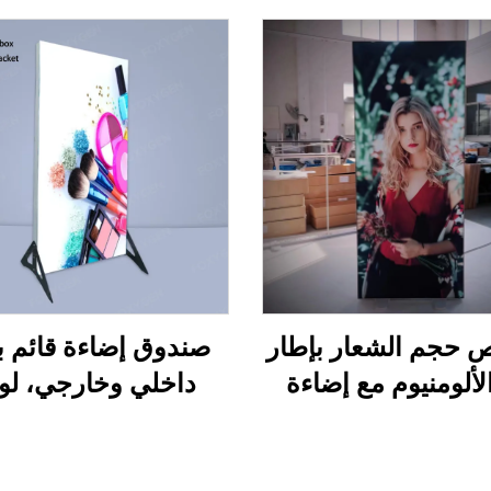
حجم الشعار بإطار
صندوق إضاءة قائم ب
لألومنيوم مع إضاءة
داخلي وخارجي، لو
ة ليد، عرض دعائي،
إشارات لمتجر مستح
 من القماش للعروض
تجميل أو مطعم أو ق
ية، لوحة خلفية مضاءة
بيرة، صندوق إعلاني 