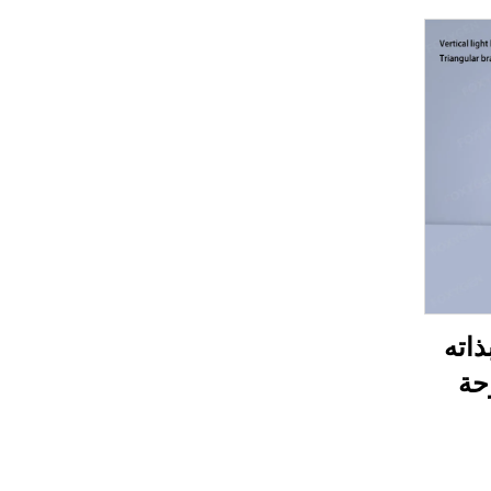
ذاته
حة
ضرات
ائمة
مضاء