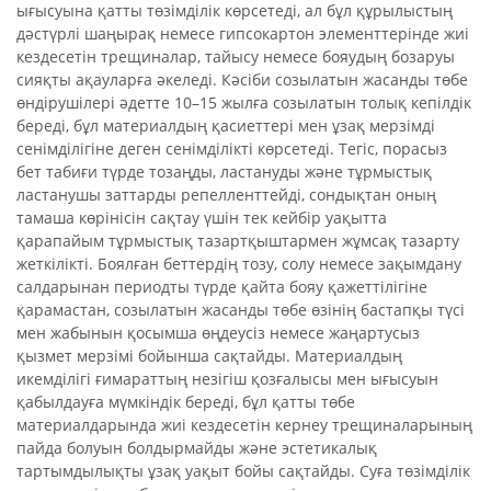
ығысуына қатты төзімділік көрсетеді, ал бұл құрылыстың
дәстүрлі шаңырақ немесе гипсокартон элементтерінде жиі
кездесетін трещиналар, тайысу немесе бояудың бозаруы
сияқты ақауларға әкеледі. Кәсіби созылатын жасанды төбе
өндірушілері әдетте 10–15 жылға созылатын толық кепілдік
береді, бұл материалдың қасиеттері мен ұзақ мерзімді
сенімділігіне деген сенімділікті көрсетеді. Тегіс, порасыз
бет табиғи түрде тозаңды, ластануды және тұрмыстық
ластанушы заттарды репелленттейді, сондықтан оның
тамаша көрінісін сақтау үшін тек кейбір уақытта
қарапайым тұрмыстық тазартқыштармен жұмсақ тазарту
жеткілікті. Боялған беттердің тозу, солу немесе зақымдану
салдарынан периодты түрде қайта бояу қажеттілігіне
қарамастан, созылатын жасанды төбе өзінің бастапқы түсі
мен жабынын қосымша өңдеусіз немесе жаңартусыз
қызмет мерзімі бойынша сақтайды. Материалдың
икемділігі ғимараттың незігіш қозғалысы мен ығысуын
қабылдауға мүмкіндік береді, бұл қатты төбе
материалдарында жиі кездесетін кернеу трещиналарының
пайда болуын болдырмайды және эстетикалық
тартымдылықты ұзақ уақыт бойы сақтайды. Суға төзімділік