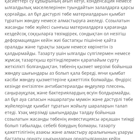
қасиеттері су құбырының ағып кетуі, конденсация немесе
ылғалдылық мәселелерінен туындайтын залалдарға қарсы
қорғайды, ал бұл дәстүрлі төбе материалдарын қымбат
тұратын жөндеу немесе алмастыруға әкеледі. Созылатын
жасанды төбе жүйесі сынғыш материалдарға қарағанда
кездейсоқ соққыларға төзімдірек, сондықтан ол незігіш
деформациядан кейін жиі бастапқы пішініне қайта
оралады және тұрақты зақым немесе көрінетін із
қалдырмайды. Тазарту үшін ылғалды сүлгілермен немесе
жұмсақ тазартқыш ерітінділермен қарапайым сүрту
жеткілікті болғандықтан, төбенің қызмет мерзімі бойынша
жөндеу шығындары аз болып қала береді, яғни қымбат
кәсіби жөндеу қызметтеріне қажеттілік болмайды. Өндіріс
кезінде енгізілген антибактериалды өңдеулер плесень,
саңырауқұлақ және бактериялардың өсуін болдырмайды,
ал бұл ауа сапасын нашарлатуы мүмкін және дәстүрлі төбе
жүйелерінде қымбат тұратын жойылу шараларын талап
етеді. Ұзақ мерзімді шығындарды талдау бойынша
созылатын жасанды төбенің инвестициясы әрқашан тиімді
болып табылады, себебі бояудың болмауы, тазарту
қажеттілігінің азаюы және алмастыру аралығының ұзаруы
бастапқы орнату шығындарын орнатылғаннан кейін