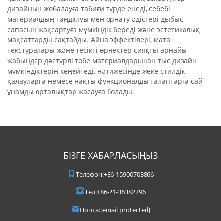
дизайнын жобалауға табиғи түрде енеді, себебі
материалдың таңдалуы мен орнату әдістері дыбыс
сапасын жақсартуға мүмкіндік береді және эстетикалық
мақсаттарды сақтайды. Айна эффектілері, мата
текстуралары және тесікті өрнектер сияқты арнайы
жабындар дәстүрлі төбе материалдарынан тыс дизайн
мүмкіндіктерін кеңейтеді, нәтижесінде жеке стилдік
қалауларға немесе нақты функционалды талаптарға сай
ұнамды орталықтар жасауға болады.
БІЗГЕ ХАБАРЛАСЫҢЫЗ
Телефон:
+86-15900703866
Тел:
+86-21-36382796
Почта:
[email protected]