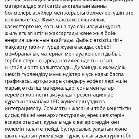
материалдар жиі сәтсіз аяқталатын ванны
бөлмелері, асүйлер мен жерасты бөлмелері үшін өте
қолайлы етеді. Жүйе жақсы изоляциялық
қасиеттерге ие, қосымша ауа саңылауын құрып,
жылу өткізгіштігін жақсартады және жыл бойы
энергия шығынын азайтады. Дыбыс өткізгіштігін
жақсарту табиғи түрде жүзеге асады, себебі
мембраналық материал мен ауа кеңістігі дыбыс
тербелістерін сіңіреді, нәтижесінде тынығып,
ыңғайлы орта қалыптасады. Дизайндық икемділік
шексіз түрлендіру мүмкіндіктерін ұсынады: баспа
графикасы, артқы жарықтандыру эффектілері үшін
жарық өткізгіш материалдар, сонымен қатар
керемет көрінетін визуалды презентациялар
құратын заманауи LED жүйелерін үздіксіз
интеграциялау. Созылатын жасанды төбе кеңістіктің
қисық пішіні мен архитектуралық ерекшеліктерін
ескере отырып, құрылымдық өзгерістердің көп
көлемін талап етпейді, бұл құрылыс уақытын және
шығындарын үнемдейді. Тұрақтылығы дәстүрлі төбе