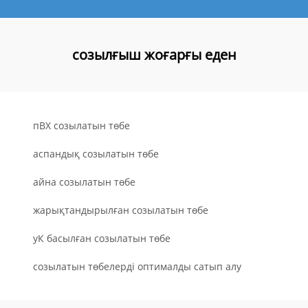
созылғыш жоғарғы еден
пВХ созылатын төбе
аспандық созылатын төбе
айна созылатын төбе
жарықтандырылған созылатын төбе
уК басылған созылатын төбе
созылатын төбелерді оптималды сатып алу