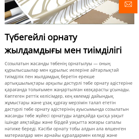
Түбегейлі орнату
жылдамдығы мен тиімділігі
Созылатын жасанды төбенің орнатылуы — оның
құрылысшылар мен құрылыс иелеріне айтарлықтай
тиімділік пен жылдамдық беретін ерекше
артықшылықтары арқылы дәстүрлі төбе орнату әдістеріне
қарағанда толығымен жаңартылған көзқарасты ұсынады.
Көптеген реттік келісімдер, кең көлемді дайындық
жұмыстары және ұзақ құрғау мерзімін талап ететін
дәстүрлі төбе орнату әдістерінің ауысымында созылатын
жасанды төбе жүйесі орнатуды әлдеқайда қысқа уақыт
ішінде аяқтайды және бірдей уақытта жоғары сапалы
нәтиже береді. Кәсіби орнату тобы алдын ала өлшенген
материалдар мен арнайы құралдармен келеді және