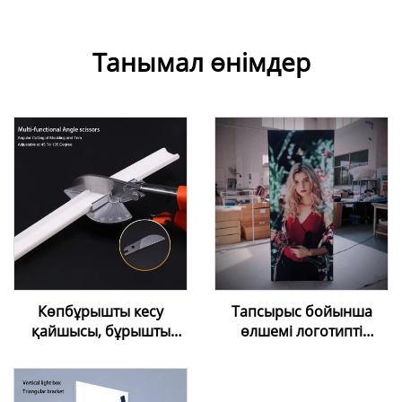
Танымал өнімдер
Көпбұрышты кесу
Тапсырыс бойынша
қайшысы, бұрышты
өлшемі логотипті
реттеуге болатын
алюминий рамкамен
митерлық кабельдік
LED артқы
қайшы (созылатын
жарықтандыру экраны