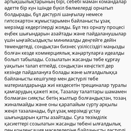
артықшылықтарының бірі, себебі маман командалар
әдетте бір күн ішінде бүкіл бөлмелерді орнатып
болдырады, бұл дәстүрлі шаңғылау немесе
гипсокартон жұмыстарымен байланысты ұзақ
мерзімді кедергілерді жояды. Бұл тез орнату процесі
еңбек шығындарын азайтады және пайдаланушылар
үшін ыңғайсыздықты минималды деңгейге дейін
төмендетеді, сондықтан бизнес үзіліссіздігі маңызды
болған кезде коммерциялық жаңартуларға идеалды
болып табылады. Созылатын жасанды төбе құрғау
уақытын талап етпейді, сондықтан кеңістікті дер
кезінде пайдалануға болады және ылғалдылыққа
байланысты кешігулер мен дәстүрлі төбе
материалдарында жиі кездесетін трещиналар туралы
қамғарудың қажеті жоқ. Тазалау талаптары шамамен
болмаған сияқты: бетің жылтыр болғандықтан, тозаң
жиналмайды және оны қарапайым сүрту арқылы
жеңіл тазаланады, бұл ұзақ мерзімді ұстау
шығындарын қатты азайтады. Суға төзімділік
қасиеттері созылатын жасанды төбені ылғалдылық
пен конденсация мәселелеріне байланысты дәстүрлі