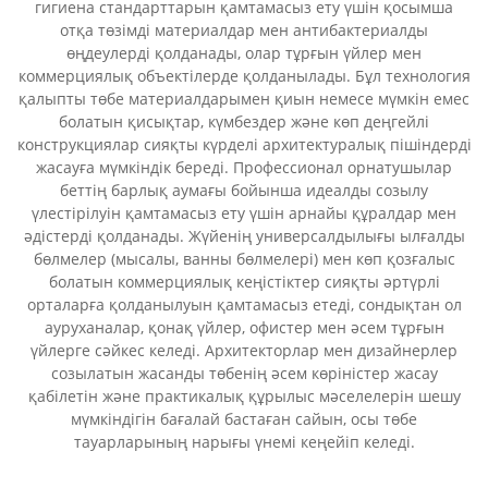
гигиена стандарттарын қамтамасыз ету үшін қосымша
отқа төзімді материалдар мен антибактериалды
өңдеулерді қолданады, олар тұрғын үйлер мен
коммерциялық объектілерде қолданылады. Бұл технология
қалыпты төбе материалдарымен қиын немесе мүмкін емес
болатын қисықтар, күмбездер және көп деңгейлі
конструкциялар сияқты күрделі архитектуралық пішіндерді
жасауға мүмкіндік береді. Профессионал орнатушылар
беттің барлық аумағы бойынша идеалды созылу
үлестірілуін қамтамасыз ету үшін арнайы құралдар мен
әдістерді қолданады. Жүйенің универсалдылығы ылғалды
бөлмелер (мысалы, ванны бөлмелері) мен көп қозғалыс
болатын коммерциялық кеңістіктер сияқты әртүрлі
орталарға қолданылуын қамтамасыз етеді, сондықтан ол
ауруханалар, қонақ үйлер, офистер мен әсем тұрғын
үйлерге сәйкес келеді. Архитекторлар мен дизайнерлер
созылатын жасанды төбенің әсем көріністер жасау
қабілетін және практикалық құрылыс мәселелерін шешу
мүмкіндігін бағалай бастаған сайын, осы төбе
тауарларының нарығы үнемі кеңейіп келеді.