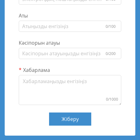
Аты
0/100
Кәсіпорын атауы
0/200
Хабарлама
0/1000
Жіберу