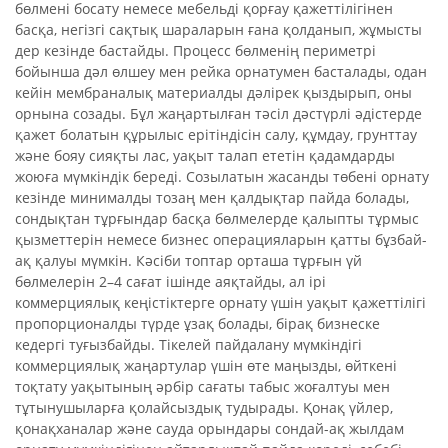
бөлмені босату немесе мебельді қорғау қажеттілігінен
басқа, негізгі сақтық шараларын ғана қолданып, жұмысты
дер кезінде бастайды. Процесс бөлменің периметрі
бойынша дәл өлшеу мен рейка орнатумен басталады, одан
кейін мембраналық материалды дәлірек қыздырып, оны
орнына созады. Бұл жаңартылған тәсіл дәстүрлі әдістерде
қажет болатын құрылыс ерітіндісін салу, құмдау, грунттау
және бояу сияқты лас, уақыт талап ететін қадамдарды
жоюға мүмкіндік береді. Созылатын жасанды төбені орнату
кезінде минималды тозаң мен қалдықтар пайда болады,
сондықтан тұрғындар басқа бөлмелерде қалыпты тұрмыс
қызметтерін немесе бизнес операцияларын қатты бұзбай-
ақ қалуы мүмкін. Кәсіби топтар орташа тұрғын үй
бөлмелерін 2–4 сағат ішінде аяқтайды, ал ірі
коммерциялық кеңістіктерге орнату үшін уақыт қажеттілігі
пропорционалды түрде ұзақ болады, бірақ бизнеске
кедергі туғызбайды. Тікелей пайдалану мүмкіндігі
коммерциялық жаңартулар үшін өте маңызды, өйткені
тоқтату уақытының әрбір сағаты табыс жоғалтуы мен
тұтынушыларға қолайсыздық тудырады. Қонақ үйлер,
қонақханалар және сауда орындары сондай-ақ жылдам