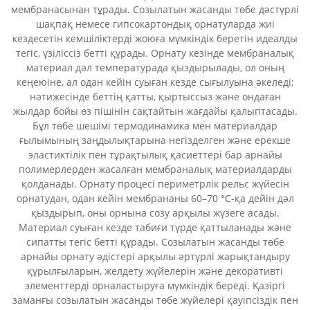
мембранасынан тұрады. Созылатын жасанды төбе дәстүрлі
шақпақ немесе гипсокартондық орнатуларда жиі
кездесетін кемшіліктерді жоюға мүмкіндік беретін идеалды
тегіс, үзіліссіз бетті құрады. Орнату кезінде мембраналық
материал дәл температурада қыздырылады, ол оның
кеңеюіне, ал одан кейін суыған кезде сығылуына әкеледі;
нәтижесінде беттің қатты, қыртыссыз және ондаған
жылдар бойы өз пішінін сақтайтын жағдайы қалыптасады.
Бұл төбе шешімі термодинамика мен материалдар
ғылымының заңдылықтарына негізделген және ерекше
эластиктілік пен тұрақтылық қасиеттері бар арнайы
полимерлерден жасалған мембраналық материалдарды
қолданады. Орнату процесі периметрлік рельс жүйесін
орнатудан, одан кейін мембрананы 60–70 °C-қа дейін дәл
қыздырып, оны орнына созу арқылы жүзеге асады.
Материал суыған кезде табиғи түрде қаттыланады және
сипатты тегіс бетті құрады. Созылатын жасанды төбе
арнайы орнату әдістері арқылы әртүрлі жарықтандыру
құрылғыларын, желдету жүйелерін және декоративті
элементтерді орналастыруға мүмкіндік береді. Қазіргі
заманғы созылатын жасанды төбе жүйелері қауіпсіздік пен