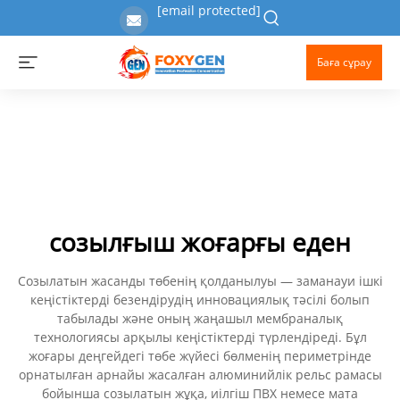
[email protected]
Баға сұрау
созылғыш жоғарғы еден
Созылатын жасанды төбенің қолданылуы — заманауи ішкі
кеңістіктерді безендірудің инновациялық тәсілі болып
табылады және оның жаңашыл мембраналық
технологиясы арқылы кеңістіктерді түрлендіреді. Бұл
жоғары деңгейдегі төбе жүйесі бөлменің периметрінде
орнатылған арнайы жасалған алюминийлік рельс рамасы
бойынша созылатын жұқа, иілгіш ПВХ немесе мата