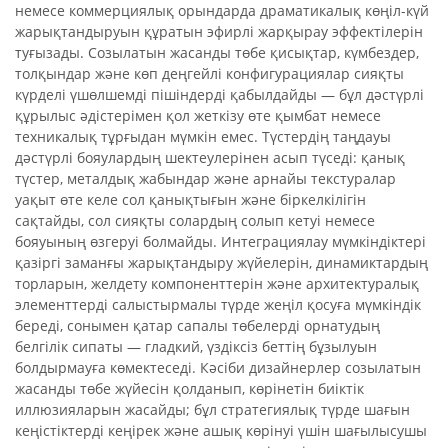
немесе коммерциялық орындарда драматикалық көңіл-күй
жарықтандыруын құратын эфирлі жарқырау эффектілерін
туғызады. Созылатын жасанды төбе қисықтар, күмбездер,
толқындар және көп деңгейлі конфигурациялар сияқты
күрделі үшөлшемді пішіндерді қабылдайды — бұл дәстүрлі
құрылыс әдістерімен қол жеткізу өте қымбат немесе
техникалық тұрғыдан мүмкін емес. Түстердің таңдауы
дәстүрлі бояулардың шектеулерінен асып түседі: қанық
түстер, металдық жабындар және арнайы текстуралар
уақыт өте келе сол қанықтығын және біркелкілігін
сақтайды, сол сияқты солардың солып кетуі немесе
бояуының өзгеруі болмайды. Интеграциялау мүмкіндіктері
қазіргі заманғы жарықтандыру жүйелерін, динамиктардың
торларын, желдету компоненттерін және архитектуралық
элементтерді салыстырмалы түрде жеңіл қосуға мүмкіндік
береді, сонымен қатар сапалы төбелерді орнатудың
белгілік сипаты — гладкий, үздіксіз беттің бұзылуын
болдырмауға көмектеседі. Кәсіби дизайнерлер созылатын
жасанды төбе жүйесін қолданып, көрінетін биіктік
иллюзияларын жасайды; бұл стратегиялық түрде шағын
кеңістіктерді кеңірек және ашық көрінуі үшін шағылысушы