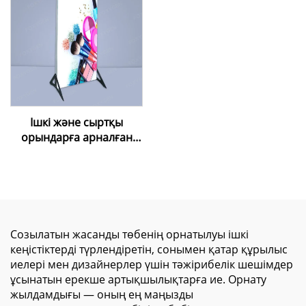
таван жасау үшін)
тұрғызылымы фондық
сауда көрмесі мата
артқы планы Led артқы
жарықтандырылатын
Seg жарық шамы
қорапшасы
Ішкі және сыртқы
орындарға арналған
өздігінен тұратын
шамдық тақта,
косметика, мейрамхана,
пиво мәзірінің тақтасы,
алюминий рамалы LED
шамдық тақта,
Созылатын жасанды төбенің орнатылуы ішкі
жарнамалық мақсатта
кеңістіктерді түрлендіретін, сонымен қатар құрылыс
иелері мен дизайнерлер үшін тәжірибелік шешімдер
ұсынатын ерекше артықшылықтарға ие. Орнату
жылдамдығы — оның ең маңызды