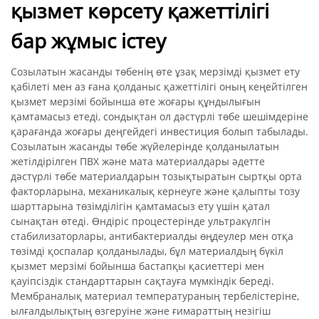
қызмет көрсету қажеттілігі
бар жұмыс істеу
Созылатын жасанды төбенің өте ұзақ мерзімді қызмет ету
қабілеті мен аз ғана қолданыс қажеттілігі оның кеңейтілген
қызмет мерзімі бойынша өте жоғары құндылығын
қамтамасыз етеді, сондықтан ол дәстүрлі төбе шешімдеріне
қарағанда жоғары деңгейдегі инвестиция болып табылады.
Созылатын жасанды төбе жүйелерінде қолданылатын
жетілдірілген ПВХ және мата материалдары әдетте
дәстүрлі төбе материалдарын тозықтыратын сыртқы орта
факторларына, механикалық кернеуге және қалыпты тозу
шарттарына төзімділігін қамтамасыз ету үшін қатал
сынақтан өтеді. Өндіріс процестерінде ультракүлгін
стабилизаторлары, антибактериалды өңдеулер мен отқа
төзімді қоспалар қолданылады, бұл материалдың бүкіл
қызмет мерзімі бойынша бастапқы қасиеттері мен
қауіпсіздік стандарттарын сақтауға мүмкіндік береді.
Мембраналық материал температураның тербелістеріне,
ылғалдылықтың өзгеруіне және ғимараттың незігіш