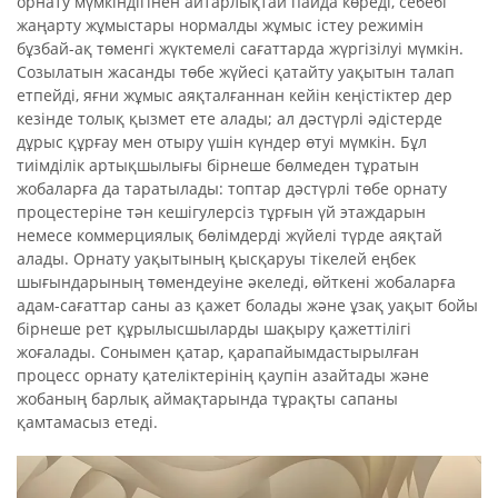
орнату мүмкіндігінен айтарлықтай пайда көреді, себебі
жаңарту жұмыстары нормалды жұмыс істеу режимін
бұзбай-ақ төменгі жүктемелі сағаттарда жүргізілуі мүмкін.
Созылатын жасанды төбе жүйесі қатайту уақытын талап
етпейді, яғни жұмыс аяқталғаннан кейін кеңістіктер дер
кезінде толық қызмет ете алады; ал дәстүрлі әдістерде
дұрыс құрғау мен отыру үшін күндер өтуі мүмкін. Бұл
тиімділік артықшылығы бірнеше бөлмеден тұратын
жобаларға да таратылады: топтар дәстүрлі төбе орнату
процестеріне тән кешігулерсіз тұрғын үй этаждарын
немесе коммерциялық бөлімдерді жүйелі түрде аяқтай
алады. Орнату уақытының қысқаруы тікелей еңбек
шығындарының төмендеуіне әкеледі, өйткені жобаларға
адам-сағаттар саны аз қажет болады және ұзақ уақыт бойы
бірнеше рет құрылысшыларды шақыру қажеттілігі
жоғалады. Сонымен қатар, қарапайымдастырылған
процесс орнату қателіктерінің қаупін азайтады және
жобаның барлық аймақтарында тұрақты сапаны
қамтамасыз етеді.