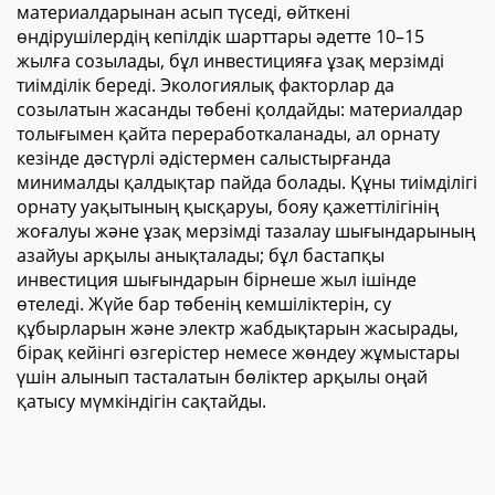
материалдарынан асып түседі, өйткені
өндірушілердің кепілдік шарттары әдетте 10–15
жылға созылады, бұл инвестицияға ұзақ мерзімді
тиімділік береді. Экологиялық факторлар да
созылатын жасанды төбені қолдайды: материалдар
толығымен қайта переработкаланады, ал орнату
кезінде дәстүрлі әдістермен салыстырғанда
минималды қалдықтар пайда болады. Құны тиімділігі
орнату уақытының қысқаруы, бояу қажеттілігінің
жоғалуы және ұзақ мерзімді тазалау шығындарының
азайуы арқылы анықталады; бұл бастапқы
инвестиция шығындарын бірнеше жыл ішінде
өтеледі. Жүйе бар төбенің кемшіліктерін, су
құбырларын және электр жабдықтарын жасырады,
бірақ кейінгі өзгерістер немесе жөндеу жұмыстары
үшін алынып тасталатын бөліктер арқылы оңай
қатысу мүмкіндігін сақтайды.