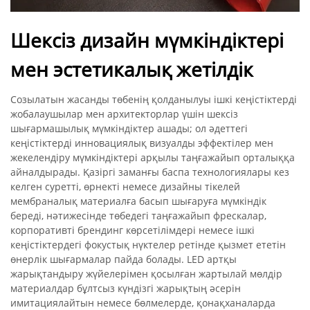
Шексіз дизайн мүмкіндіктері
мен эстетикалық жетілдік
Созылатын жасанды төбенің қолданылуы ішкі кеңістіктерді
жобалаушылар мен архитекторлар үшін шексіз
шығармашылық мүмкіндіктер ашады; ол әдеттегі
кеңістіктерді инновациялық визуалды эффектілер мен
жекелендіру мүмкіндіктері арқылы таңғажайып орталыққа
айналдырады. Қазіргі заманғы баспа технологиялары кез
келген суретті, өрнекті немесе дизайны тікелей
мембраналық материалға басып шығаруға мүмкіндік
береді, нәтижесінде төбедегі таңғажайып фрескалар,
корпоративті брендинг көрсетілімдері немесе ішкі
кеңістіктердегі фокустық нүктелер ретінде қызмет ететін
өнерлік шығармалар пайда болады. LED артқы
жарықтандыру жүйелерімен қосылған жартылай мөлдір
материалдар бұлтсыз күндізгі жарықтың әсерін
имитациялайтын немесе бөлмелерде, қонақханаларда