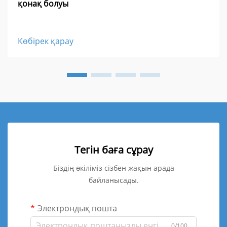
қонақ болуы
Көбірек қарау
Тегін баға сұрау
Біздің өкіліміз сізбен жақын арада
байланысады.
Электрондық пошта
0/100