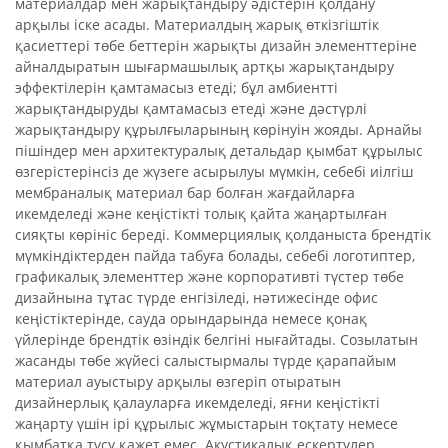
материалдар мен жарықтандыру әдістерін қолдану
арқылы іске асады. Материалдың жарық өткізгіштік
қасиеттері төбе беттерін жарықты дизайн элементтеріне
айналдыратын шығармашылық артқы жарықтандыру
эффектілерін қамтамасыз етеді; бұл амбиентті
жарықтандыруды қамтамасыз етеді және дәстүрлі
жарықтандыру құрылғыларының көрінуін жояды. Арнайы
пішіндер мен архитектуралық детальдар қымбат құрылыс
өзгерістерінсіз де жүзеге асырылуы мүмкін, себебі иілгіш
мембраналық материал бар болған жағдайларға
икемделеді және кеңістікті толық қайта жаңартылған
сияқты көрініс береді. Коммерциялық қолданыста брендтік
мүмкіндіктерден пайда табуға болады, себебі логотиптер,
графикалық элементтер және корпоративті түстер төбе
дизайнына тұтас түрде енгізіледі, нәтижесінде офис
кеңістіктерінде, сауда орындарында немесе қонақ
үйлерінде брендтік өзіндік белгіні нығайтады. Созылатын
жасанды төбе жүйесі салыстырмалы түрде қарапайым
материал ауыстыру арқылы өзгеріп отыратын
дизайнерлық қалауларға икемделеді, яғни кеңістікті
жаңарту үшін ірі құрылыс жұмыстарын тоқтату немесе
қымбатқа түсу қажет емес. Акустикалық ескертулер