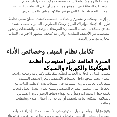
المصنع لونًا وملمسًا وانعكاسية متسقة لا يمكن تحقيقها باستخدام
التشطيبات المطبَّقة في الموقع، مما يضمن أن تفي المساحات التجارية
بالمعايير البصرية العالية التي يتوقعها مالكو المباني والمستأجرون.
إن إزالة الوصلات والشقوق وانتقالات التشطيب تُنشئ أسطح سقفٍ نظيفةً
تعزِّز أداء الإضاءة وإدراك الفراغ. ويحدّد المقاولون العامون أسقف التمدد
لتفادي مشكلات الصيانة المستمرة المرتبطة بالوصلات والتشققات وتدهور
التشطيب في الأسقف التقليدية، والتي قد تُضعف المظهر الاحترافي للبيئات
التجارية مع مرور الوقت.
تكامل نظام المبنى وخصائص الأداء
القدرة الفائقة على استيعاب أنظمة
الميكانيكا والكهرباء والسباكة
تتطلب المباني التجارية الحديثة أنظمة ميكانيكية وكهربائية وصحية واسعة
النطاق يجب دمجها داخل تجميعات الأسقف. وتوفّر الأسقف الممتدة
للمقاولين العامين مرونة استثنائية في استيعاب هذه الأنظمة البنائية مع
الحفاظ على المظهر البصري النظيف. ويسمح نظام الغشاء بعمل فتحات
دقيقة حول التجهيزات وموزِّعات الهواء ونقاط الوصول دون المساس
بالسلامة الهيكلية العامة للسقف أو الحاجة إلى أعمال إصلاح وتشطيب
موسَّعة.
وتتيح مزايا سهولة الوصول المتوفرة في الأسقف الممتدة إجراء عمليات
الصيانة المستمرة للمنشأة وتعديل الأنظمة دون الحاجة إلى هدم وإعادة بناء