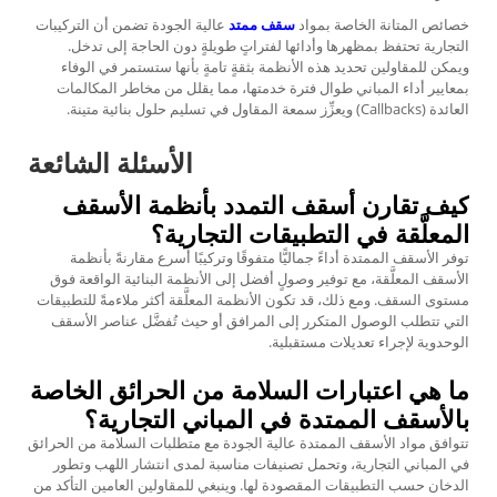
خصائص المتانة الخاصة بمواد
سقف ممتد
عالية الجودة تضمن أن التركيبات
التجارية تحتفظ بمظهرها وأدائها لفتراتٍ طويلةٍ دون الحاجة إلى تدخل.
ويمكن للمقاولين تحديد هذه الأنظمة بثقةٍ تامةٍ بأنها ستستمر في الوفاء
بمعايير أداء المباني طوال فترة خدمتها، مما يقلل من مخاطر المكالمات
العائدة (Callbacks) ويعزِّز سمعة المقاول في تسليم حلول بنائية متينة.
الأسئلة الشائعة
كيف تقارن أسقف التمدد بأنظمة الأسقف
المعلَّقة في التطبيقات التجارية؟
توفر الأسقف الممتدة أداءً جماليًّا متفوقًا وتركيبًا أسرع مقارنةً بأنظمة
الأسقف المعلَّقة، مع توفير وصولٍ أفضل إلى الأنظمة البنائية الواقعة فوق
مستوى السقف. ومع ذلك، قد تكون الأنظمة المعلَّقة أكثر ملاءمةً للتطبيقات
التي تتطلب الوصول المتكرر إلى المرافق أو حيث تُفضَّل عناصر الأسقف
الوحدوية لإجراء تعديلات مستقبلية.
ما هي اعتبارات السلامة من الحرائق الخاصة
بالأسقف الممتدة في المباني التجارية؟
تتوافق مواد الأسقف الممتدة عالية الجودة مع متطلبات السلامة من الحرائق
في المباني التجارية، وتحمل تصنيفات مناسبة لمدى انتشار اللهب وتطور
الدخان حسب التطبيقات المقصودة لها. وينبغي للمقاولين العامين التأكد من