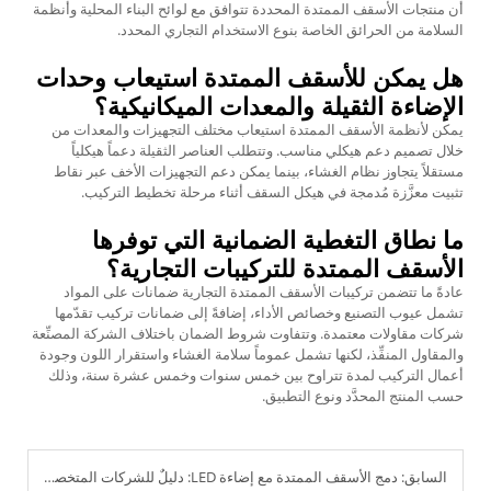
أن منتجات الأسقف الممتدة المحددة تتوافق مع لوائح البناء المحلية وأنظمة
السلامة من الحرائق الخاصة بنوع الاستخدام التجاري المحدد.
هل يمكن للأسقف الممتدة استيعاب وحدات
الإضاءة الثقيلة والمعدات الميكانيكية؟
يمكن لأنظمة الأسقف الممتدة استيعاب مختلف التجهيزات والمعدات من
خلال تصميم دعم هيكلي مناسب. وتتطلب العناصر الثقيلة دعماً هيكلياً
مستقلاً يتجاوز نظام الغشاء، بينما يمكن دعم التجهيزات الأخف عبر نقاط
تثبيت معزَّزة مُدمجة في هيكل السقف أثناء مرحلة تخطيط التركيب.
ما نطاق التغطية الضمانية التي توفرها
الأسقف الممتدة للتركيبات التجارية؟
عادةً ما تتضمن تركيبات الأسقف الممتدة التجارية ضمانات على المواد
تشمل عيوب التصنيع وخصائص الأداء، إضافةً إلى ضمانات تركيب تقدّمها
شركات مقاولات معتمدة. وتتفاوت شروط الضمان باختلاف الشركة المصنِّعة
والمقاول المنفِّذ، لكنها تشمل عموماً سلامة الغشاء واستقرار اللون وجودة
أعمال التركيب لمدة تتراوح بين خمس سنوات وخمس عشرة سنة، وذلك
حسب المنتج المحدَّد ونوع التطبيق.
السابق:
دمج الأسقف الممتدة مع إضاءة LED: دليلٌ للشركات المتخصصة في الإضاءة