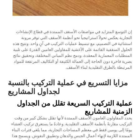
إن التوسع المتزايد في مواصفات الأسقف الممتدة في قطاع الإنشاءات
التجارية يعكس تحولاً استراتيجياً نحو أنظمة الأسقف التي توفر مرونة
استثنائية في التصميم، مع تبسيط عمليات التركيب في آنٍ واحد. وتتيح هذه
الحلول السقفية القائمة على الأغشية للمقاولين العامين القدرةَ على تلبية
المتطلبات المعمارية المعقدة، ودمج نظم المباني المختلفة، وتحقيق نتائج
بصرية فاخرة دون الحاجة إلى العمالة الكثيفة أو التكاليف المرتفعة للمواد
المرتبطة بالطرق التقليدية لبناء الأسقف.
مزايا التسريع في عملية التركيب بالنسبة
لجداول المشاريع
عملية التركيب السريعة تقلل من الجداول
الزمنية للمشاريع
يحدد المقاولون العامون الأسقف الممتدة لأنها تقلل بشكل كبير من وقت
التركيب مقارنةً بأنظمة الأسقف التقليدية. وعادةً ما يستغرق تركيب الغشاء
يومًا إلى يومين فقط في معظم المساحات التجارية، مما يلغي فترات البناء
الممتدة اللازمة لإنهاء أعمال الجبس والدهان وتطبيق النقوش. ويسمح هذا