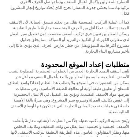
التسارع للمقاولين بإكمال أعمال السقف بينما تواصل الحرف الأخرى
تركيباتها، مما يحسّن جدولة المسار الحرج الذي يُحدّد تواريخ إنجاز المشروع
ككل.
كما أن عملية التركيب المبسطة تقلل من تعقيد تنسيق العمالة، لأن الأسقف
الممتدة تتطلب عددًا أقل من الحرف المتخصصة مقارنةً بالطرق التقليدية.
ويمكن للمقاولين تعيين فرق تركيب أسقف مخصصة دون تعطيل سير العمل
لدى مقاولي الكهرباء أو التكييف والتبريد أو السباكة، مما يخلق جداول
مشروع أكثر قابلية للتنبؤ ويقلل من خطر تعارض الحرف الذي يؤدي غالبًا إلى
تأخير مشاريع البناء التجارية.
متطلبات إعداد الموقع المحدودة
تُلغي أسقف التمدد التجارية العديد من الخطوات التحضيرية المطلوبة لتثبيت
الأسقف التقليدية، ما يسمح للمقاولين بالبدء بأعمال السقف مع أقل قدر
ممكن من التحضيرات في الموقع. ولا يتطلب هذا النظام إعدادًا واسع النطاق
للسطح أو تطبيق طبقة أولية أو معالجة للطبقة الأساسية، وهي متطلبات
تفرضها مواد الأسقف التقليدية. ويؤدي هذا التقليل في الأعمال التحضيرية
إلى خفض تكاليف العمالة وتسريع سير المشروع، وهي ميزةٌ بالغة الأهمية
خاصةً في عمليات تجديد المباني التجارية التي قد تكون فيها أوضاع الأسقف
الحالية صعبة.
ويُنتج عملية التركيب كمية ضئيلة جدًّا من النفايات الإنشائية مقارنةً بأنظمة
الأسقف الجبسية والجبسية، مما يقلل من وقت التنظيف وتكاليف التخلص
منها. ويقدّر المقاولون العامون هذه الطريقة النظيفة لتركيب الأسقف، لأنها