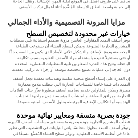
تحافظ على ظروف أفضل في الموقع لبقية المهن الإنشائية، وتقلل الحاجة
إلى حماية واسعة النطاق للأسطح المُنفَّذة أثناء أعمال تركيب الأسقف.
مزايا المرونة التصميمية والأداء الجمالي
خيارات غير محدودة لتخصيص السطح
توفر أسقف التمدد للمقاولين العامين مرونة تصميم استثنائية تلبي متطلبات
المشاريع التجارية المتنوعة. ويمكن لسطح الغشاء أن يستوعب الطباعة
المخصصة، ودمج الإضاءة، والتشكيل ثلاثي الأبعاد الذي يكون من الصعب جدًّا
أو حتى مستحيلاً تنفيذه باستخدام مواد الأسقف التقليدية بسبب تكاليفه
الباهظة. وتتيح هذه القدرة للمقاولين تلبية المتطلبات المعمارية المحددة
دون الحاجة إلى عمليات تصنيع مخصصة موسعة أو إجراءات تركيب معقدة.
إن القدرة على إنشاء أسطح منحنية سلسة وهندسات معقدة تجعل
أسقف
التمدد
ذات قيمة خاصة للمساحات التجارية التي تتطلب ملامح معمارية
مميزة. ويمكن للمقاولين تقديم تصاميم أسقف متطورة تعزِّز بيئات العلامات
التجارية، ومرافق الضيافة، والمنشآت المؤسسية دون مواجهة التحديات
الهندسية أو التكاليف الإضافية المرتبطة بحلول الأسقف المبنية خصيصًا.
جودة بصرية متسقة ومعايير نهائية موحدة
تتطلب المشاريع التجارية جودة بصرية متسقة عبر مساحات السقف الكبيرة،
وتوفّر أسقف التمدد مظهرًا متجانسًا يلغي التباينات في التشطيب التي تظهر
عادةً في أنظمة الأسقف التقليدية. وتوفر سطح الغشاء المُصنَّع مسبقًا في