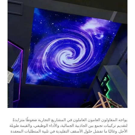
يواجه المقاولون العامون العاملون في المشاريع التجارية ضغوطًا متزايدةً
لتقديم تركيبات تجمع بين الجاذبية الجمالية، والأداء الوظيفي، والقيمة طويلة
الأجل. وغالبًا ما تفشل حلول الأسقف التقليدية في تلبية المتطلبات المعقدة