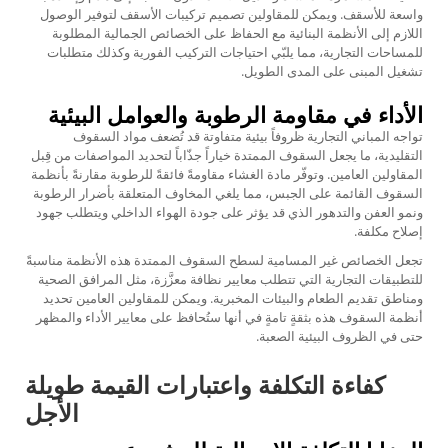
واسعة للأسقف. ويمكن للمقاولين تصميم تركيبات الأسقف لتوفير الوصول
اللازم إلى الأنظمة البنائية مع الحفاظ على الخصائص الجمالية المطلوبة
للمساحات التجارية، مما يلبّي احتياجات التركيب الفورية وكذلك متطلبات
تشغيل المبنى على المدى الطويل.
الأداء في مقاومة الرطوبة والعوامل البيئية
تواجه المباني التجارية ظروفاً بيئية متفاوتة قد تُضعف مواد السقوف
التقليدية، ما يجعل السقوف الممتدة خياراً جذّاباً لتحديد المواصفات من قِبل
المقاولين العامين. وتوفّر مادة الغشاء مقاومةً فائقةً للرطوبة مقارنةً بأنظمة
السقوف القائمة على الجبس، مما يلغي المخاوف المتعلقة بأضرار الرطوبة
ونمو العفن والتدهور الذي قد يؤثر على جودة الهواء الداخلي ويتطلب جهود
إصلاح مكلفة.
تجعل الخصائص غير المسامية لسطح السقوف الممتدة هذه الأنظمة مناسبةً
للتطبيقات التجارية التي تتطلب معايير نظافة معزَّزة، مثل المرافق الصحية
ومناطق تقديم الطعام والبيئات المخبرية. ويمكن للمقاولين العامين تحديد
أنظمة السقوف هذه بثقةٍ تامةٍ في أنها ستُحافظ على معايير الأداء والمظهر
حتى في الظروف البيئية الصعبة.
كفاءة التكلفة واعتبارات القيمة طويلة
الأجل