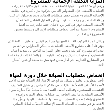
المزايا التكلفة الإجمالية للمشروع
ورغم أن تكلفة المواد الأولية للأسقف الممتدة قد تفوق تكاليف الخيارات
التقليدية للأسقف، فإن المقاولين العامين يدركون مزايا كبيرة في التكلفة
الإجمالية للمشروع بفضل خفض متطلبات العمالة، وتسريع جداول التركيب،
وإلغاء الحاجة إلى حِرَف التشطيب. ويُظهر التحليل الشامل للتكلفة أن
الأسقف الممتدة توفر في كثير من الأحيان اقتصاديات إجمالية أفضل
للمشروع، لا سيما عند أخذ انخفاض متطلبات الإشراف وتبسيط تنسيق
المشروع في الاعتبار.
ويقلل عملية التركيب القابلة للتنبؤ بها من عدم اليقين المتعلق بالتكلفة الذي
يؤثر عادةً على مشاريع الأسقف التقليدية، ما يمكّن المقاولين من تقديم
تقديرات مشروع أكثر دقة وتجنب تجاوز الميزانية الناجم عن تمديد أعمال
التشطيب أو تعقيدات التركيب. وهذه القابلية للتنبؤ بالتكلفة ذات قيمة خاصة
في المشاريع التجارية التي تُدار ضمن قيود ميزانية ضيقة أو عقود أسعار
ثابتة.
انخفاض متطلبات الصيانة خلال دورة الحياة
يأخذ المقاولون العامون بشكل متزايدٍ في الاعتبار آثار الصيانة طويلة الأجل
لأنظمة الأسقف المُحدَّدة، نظرًا لسعي مالكي المباني إلى تقليل التكاليف
التشغيلية المستمرة. وتتطلب أسقف التمدد صيانةً ضئيلةً جدًّا مقارنةً بمواد
الأسقف التقليدية، ما يلغي الحاجة إلى عمليات الدهان الدورية وإصلاح
الشقوق وإعادة تجديد السطح التي تتطلبها الأنظمة التقليدية. ويعزِّز هذا
الانخفاض في متطلبات الصيانة القيمة الإجمالية المقدَّمة لملاك المباني
التجارية.