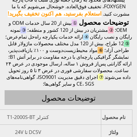
FO، تخفیف فوق‌العاده. خوشحال می‌شویم که با ما
علام بفرستید، هم اکنون تخفیف بگیرید!
حصول
①
بیش از 20 سال خدمات ODM و
یش از 120 کشور و منطقه؛
③
نمونه
ان
④
ارائه خدمات یکپارچه راه‌حل تمام‌عرض؛
12 طراح، بیش از 120 مدل مختلف محصولات ماژولار قابل
مواد محیط‌زیست‌دوست و ۱۰۰٪ بازیافت‌پذیر،
نمایشگر گرافیکی پارچه‌ای با درجه مقاومت در برابر آتش B1؛
ارائه گارانتی پس‌از فروش ۱ ساله، ارسال موجودی در عرض ۲۴
ساعت. محصولات سفارشی فوری در عرض ۳ تا ۵ روز تحویل
اجرای دقیق مدیریت ISO9001، گواهی‌نامه‌های
CE، SGS و سایر گواهی‌ها؛
وضیحات محصول
کنترلر T1-2000S-BT
DC5V تا 24V