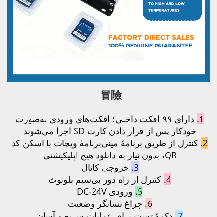
冒險 
دارای ۹۹ افکت داخلی؛ افکت‌های ورودی به‌صورت 
دادن کارت SD اجرا می‌شوند 
کنترل از طریق برنامهٔ مینی‌برنامهٔ ویچات با اسکن کد 
3.
خروجی کانال 
 از راه دور بی‌سیم بلوتوث 
5.
ورودی DC-24V 
6
چراغ نشانگر وضعیت 
تست برای عملیات سریع و آسان 