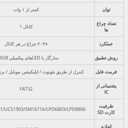
کمتر از ۱ وات
کانال 1
۲۰۴۸ چراغ در هر کانال
سازگار با LEDهای پیکسلی IC RGB
کنترل از طریق بلوتوث / اپلیکیشن موبایل / برنامهٔ کوچک ویچت
FAT32
WS2811/WS2801/UCS1903/SM16716/LPD6803/LPD8806