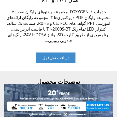
خدمات FOXYGEN: ۱. مجموعه ویدئوهای رایگان نصب ۲.
مجموعه رایگان PDF دایرکتوری‌ها ۳. مجموعه رایگان ارائه‌های
آموزشی PPT گواهی‌های CE، FCC و RoHS، ضمانت یک ساله،
کنترلر LED تمام‌رنگ T1-2000S-BT با قابلیت آدرس‌دهی،
برنامه‌ریزی از طریق کارت SD، ولتاژ DC5V تا 24V، رنگ‌های
جادویی رویایی...
دریافت نقل‌قول
توضیحات محصول