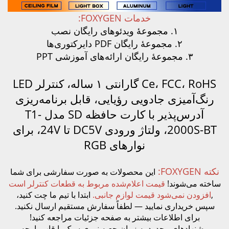
خدمات FOXYGEN:
Ce،
گارانتی ۱ ساله، کنترلر LED
دویی رؤیایی، قابل برنامه‌ریزی
آدرس‌پذیر با کارت حافظه SD مدل T1-
2000S-BT، ولتاژ ورودی DC5V تا 24V، برای
نوارهای RGB
این محصولات به صورت سفارشی برای شما
مت اعلام‌شده مربوط به قطعات کنترلر است
د
قیمت لوازم جانبی.
ابتدا با تیم ما چت کنید،
یید — لطفاً سفارش مستقیم ارسال نکنید.
ت بیشتر به صفحه جزئیات مراجعه کنید!
ود به زمان جعبه نوری سبک با قاب پارچه