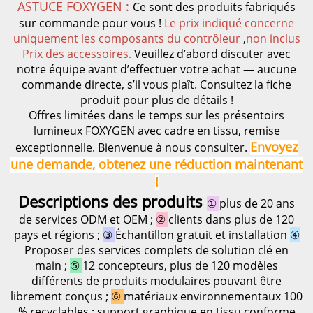
ASTUCE FOXYGEN :
Ce sont des produits fabriqués
sur commande pour vous !
Le prix indiqué concerne
uniquement les composants du contrôleur
,
non inclus
Prix des accessoires.
Veuillez d’abord discuter avec
notre équipe avant d’effectuer votre achat — aucune
commande directe, s’il vous plaît. Consultez la fiche
produit pour plus de détails !
Offres limitées dans le temps sur les présentoirs
lumineux FOXYGEN avec cadre en tissu, remise
Envoyez
exceptionnelle. Bienvenue à nous consulter.
une demande, obtenez une réduction maintenant
!
Descriptions des produits
①
plus de 20 ans
de services ODM et OEM ;
②
clients dans plus de 120
pays et régions ;
③
Échantillon gratuit et installation
④
Proposer des services complets de solution clé en
main ;
⑤
12 concepteurs, plus de 120 modèles
différents de produits modulaires pouvant être
librement conçus ;
⑥
matériaux environnementaux 100
% recyclables ; support graphique en tissu conforme