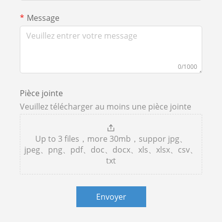
Message
0/1000
Pièce jointe
Veuillez télécharger au moins une pièce jointe
Up to 3 files，more 30mb，suppor jpg、
jpeg、png、pdf、doc、docx、xls、xlsx、csv、
txt
Envoyer