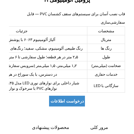
قاب نصب آسان برای سیستم‌های سقف کشسان PVC — قابل
سفارشی‌سازی
مشخصات
جزئیات
متریال
آلیاژ آلومینیوم ۶۰۶۳ با پوشش آنودایز شده
رنگ ها
رنگ طبیعی آلومینیوم، مشکی، سفید؛ رنگ‌های سفا
طول
۲٫۵ متر در هر قطعه؛ طول سفارشی تا ۶ متر (قابل برش به هر اندازه‌ای)
ضخامت (میلی‌متر)
۱٫۲ میلی‌متر، ۱٫۵ میلی‌متر (سرویس سفارشی‌سازی نیز ارائه می‌شود)
خدمات حفاری
در دسترس، با یک سوراخ در هر ۱۲ سانتی‌متر
سازگانی با LED
نوارهای PVC با سرخوک و نوارهای سیلیکونی
درخواست اطلاعات
مرور کلی
محصولات پیشنهادی