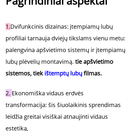
Pagrindiniai aspektai 
1.
Dvifunkcinis dizainas: įtempiamų lubų 
profiliai tarnauja dviejų tikslams vienu metu: 
palengvina apšvietimo sistemų ir įtempiamų 
lubų plėvelių montavimą. 
tie apšvietimo 
sistemos, tiek 
ištemptų lubų 
filmas. 
2. 
Ekonomiška vidaus erdvės 
transformacija: šis šiuolaikinis sprendimas 
leidžia greitai visiškai atnaujinti vidaus 
estetiką, 