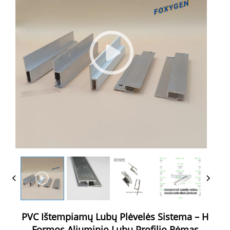
PVC Ištempiamų Lubų Plėvelės Sistema – H
Formos Aliuminio Lubų Profilio Rėmas