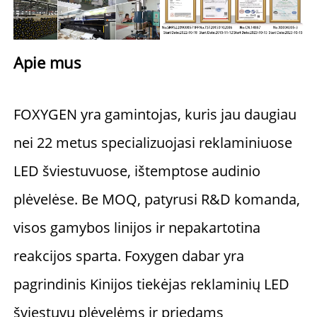
Apie mus 
FOXYGEN yra gamintojas, kuris jau daugiau 
nei 22 metus specializuojasi reklaminiuose 
LED šviestuvuose, ištemptose audinio 
plėvelėse. Be MOQ, patyrusi R&D komanda, 
visos gamybos linijos ir nepakartotina 
reakcijos sparta. Foxygen dabar yra 
pagrindinis Kinijos tiekėjas reklaminių LED 
šviestuvų plėvelėms ir priedams 