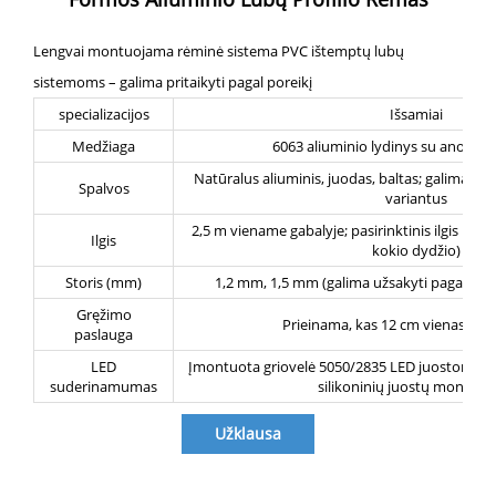
Lengvai montuojama rėminė sistema PVC ištemptų lubų
sistemoms – galima pritaikyti pagal poreikį
specializacijos
Išsamiai
Medžiaga
6063 aliuminio lydinys su anodiz
Natūralus aliuminis, juodas, baltas; galima užs
Spalvos
variantus
2,5 m viename gabalyje; pasirinktinis ilgis iki 6
Ilgis
kokio dydžio)
Storis (mm)
1,2 mm, 1,5 mm (galima užsakyti pagal ind
Gręžimo
Prieinama, kas 12 cm vienas skyl
paslauga
LED
Įmontuota griovelė 5050/2835 LED juostoms, ti
suderinamumas
silikoninių juostų montavi
Užklausa