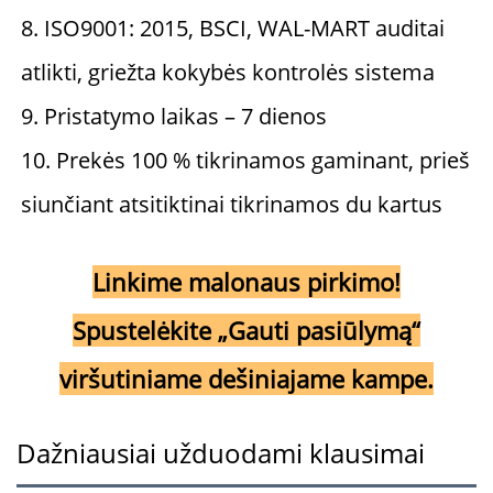
8. ISO9001: 2015, BSCI, WAL-MART auditai 
atlikti, griežta kokybės kontrolės sistema 
9. Pristatymo laikas – 7 dienos 
10. Prekės 100 % tikrinamos gaminant, prieš 
siunčiant atsitiktinai tikrinamos du kartus 
Linkime malonaus pirkimo!
Spustelėkite „Gauti pasiūlymą“
viršutiniame dešiniajame kampe.
Dažniausiai užduodami klausimai