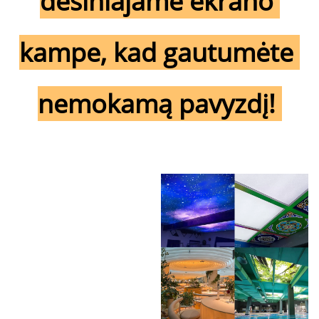
dešiniajame ekrano 
kampe, kad gautumėte 
nemokamą pavyzdį! 