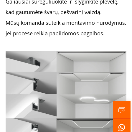
Galiausiai sureguliuokite ir išlyginkite plėvelę,
kad gautumėte švarų, bešvarinį vaizdą.
Mūsų komanda suteikia montavimo nurodymus,
jei procese reikia papildomos pagalbos.