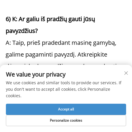
6) K: Ar galiu iš pradžių gauti jūsų 
pavyzdžius? 
A: Taip, prieš pradedant masinę gamybą, 
galime pagaminti pavyzdį. Atkreipkite 
dėmesį, kad pavyzdžio gamybos mokestis 
We value your privacy
gali būti pridėtas prie jūsų užsakymo. 
We use cookies and similar tools to provide our services. If
you don't want to accept all cookies, click Personalize
cookies.
Accept all
Rekomenduojami produktai
Personalize cookies